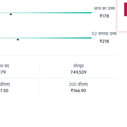
आज का उच्च
₹178
52 सप्ताह उच्च
₹218
ला बंद
वॉल्यूम
179
749,539
डीएमए
200 डीएमए
7.50
₹166.90