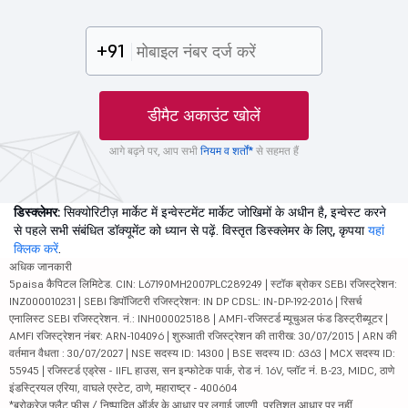
+91
डीमैट अकाउंट खोलें
आगे बढ़ने पर, आप सभी
नियम व शर्तों*
से सहमत हैं
डिस्क्लेमर:
सिक्योरिटीज़ मार्केट में इन्वेस्टमेंट मार्केट जोखिमों के अधीन है, इन्वेस्ट करने
से पहले सभी संबंधित डॉक्यूमेंट को ध्यान से पढ़ें. विस्तृत डिस्क्लेमर के लिए, कृपया
यहां
क्लिक करें
.
अधिक जानकारी
5paisa कैपिटल लिमिटेड. CIN: L67190MH2007PLC289249 | स्टॉक ब्रोकर SEBI रजिस्ट्रेशन:
INZ000010231 | SEBI डिपॉजिटरी रजिस्ट्रेशन: IN DP CDSL: IN-DP-192-2016 | रिसर्च
एनालिस्ट SEBI रजिस्ट्रेशन. नं.: INH000025188 | AMFI-रजिस्टर्ड म्यूचुअल फंड डिस्ट्रीब्यूटर |
AMFI रजिस्ट्रेशन नंबर: ARN-104096 | शुरुआती रजिस्ट्रेशन की तारीख: 30/07/2015 | ARN की
वर्तमान वैधता : 30/07/2027 | NSE सदस्य ID: 14300 | BSE सदस्य ID: 6363 | MCX सदस्य ID:
55945 | रजिस्टर्ड एड्रेस - IIFL हाउस, सन इन्फोटेक पार्क, रोड नं. 16V, प्लॉट नं. B-23, MIDC, ठाणे
इंडस्ट्रियल एरिया, वाघले एस्टेट, ठाणे, महाराष्ट्र - 400604
*ब्रोकरेज फ्लैट फीस / निष्पादित ऑर्डर के आधार पर लगाई जाएगी, प्रतिशत आधार पर नहीं.