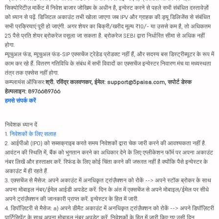
सिक्योरिटीज़ मार्केट में निवेश बाजार जोखिम के अधीन है, इन्वेस्ट करने से पहले सभी संबंधित दस्तावेज़ों
को ध्यान से पढ़ें. डिजिटल अकाउंट तभी खोला जाएगा जब IPV और ग्राहक की ड्यू डिलिजेंस से संबंधित
सभी प्रक्रियाएं पूरी हो जाएंगी. अगर शेयर का बिक्री/खरीद मूल्य ₹10/- या उससे कम है, तो अधिकतम
25 पैसे प्रति शेयर ब्रोकरेज वसूला जा सकता है. ब्रोकरेज SEBI द्वारा निर्धारित सीमा से अधिक नहीं
होगा.
म्यूचुअल फंड, म्यूचुअल फंड-SIP एक्सचेंज ट्रेडेड प्रोडक्ट नहीं हैं, और सदस्य बस डिस्ट्रीब्यूटर के रूप में
काम कर रहे हैं. वितरण गतिविधि के संबंध में सभी विवादों का एक्सचेंज इन्वेस्टर निवारण मंच या मध्यस्थता
तंत्र तक एक्सेस नहीं होगा.
कम्प्लायंस ऑफिसर:
श्री. रविंद्र कलवणकर, ईमेल: support@5paisa.com, सपोर्ट डेस्क
हेल्पलाइन: 8976689766
हमसे संपर्क करें
निवेशक ध्यान दें
1.
निवेशकों के लिए सलाह
2. आईपीओ (IPO) को सब्सक्राइब करते समय निवेशकों द्वारा चेक जारी करने की आवश्यकता नहीं है.
आवंटन की स्थिति में, बैंक को भुगतान करने का अधिकार देने के लिए एप्लीकेशन फॉर्म पर अपना अकाउंट
नंबर लिखें और हस्ताक्षर करें. रिफंड के लिए कोई चिंता करने की जरूरत नहीं है क्योंकि पैसे इन्वेस्टर के
अकाउंट में ही रहते हैं.
3. एक्सचेंज से मैसेज: अपने अकाउंट में अनधिकृत ट्रांज़ैक्शन को रोकें --> अपने स्टॉक ब्रोकर के साथ
अपना मोबाइल नंबर/ईमेल आईडी अपडेट करें. दिन के अंत में एक्सचेंज से अपने मोबाइल/ईमेल पर सीधे
अपने ट्रांज़ैक्शन की जानकारी प्राप्त करें. इन्वेस्टर के हित में जारी.
4. डिपॉज़िटरी से मैसेज: a) अपने डीमैट अकाउंट में अनधिकृत ट्रांज़ैक्शन को रोकें --> अपने डिपॉज़िटरी
पार्टिसिपेंट के साथ अपना मोबाइल नंबर अपडेट करें. निवेशकों के हित में जारी किए गए उसी दिन