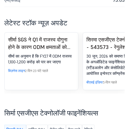
एमएफआई
73.03
लेटेस्ट स्टॉक न्यूज़ अपडेट
सीर्मा SGS ने Q1 में राजस्व दोगुना
सिरमा एसजीएस टेक्नोल
होने के कारण ODM क्षमताओं को
- 543573 - रेगुलेश
तेज़ किया
(LODR) के तहत घोषणा -
सीर्मा का अनुमान है कि FY27 में ODM राजस्व
30 जून, 2026 को समाप्त तिमा
कॉल ट्रांसक्रिप्ट
1,100-1,200 करोड़ को पार कर जाएगा
के अनऑडिटेड फाइनेंशियल परि
(स्टैंडअलोन और कंसोलिडेटेड)
बिज़नेस लाइन
2 दिन 23 घंटे पहले
आयोजित इन्वेस्टर कॉन्फ्रेंस
ट्रांसक्रिप्ट प्राप्त करना
बीएसई इंडिया
5 दिन पहले
सिर्मा एसजीएस टेक्नोलॉजी फाइनेंशियल्स