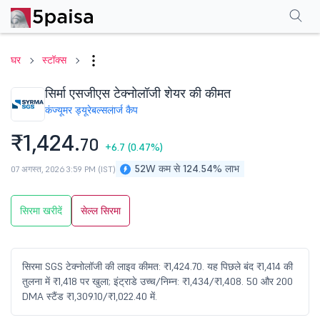
परफॉर्मेंस
फाइनेंशियल्स
तकनीकी
इवेंट
शेयरहोल्डिंग पैटर्न
अन्य
सामान्य प्रश्न
घर
स्टॉक्स
सिर्मा एसजीएस टेक्नोलॉजी शेयर की कीमत
कंज्यूमर ड्यूरेबल्स
लार्ज कैप
₹1,424.
70
+6.7
(0.47%)
52W कम से 124.54% लाभ
07 अगस्त, 2026 3:59 PM (IST)
सिरमा खरीदें
सेल्ल सिरमा
सिरमा SGS टेक्नोलॉजी की लाइव कीमत: ₹1,424.70. यह पिछले बंद ₹1,414 की
तुलना में ₹1,418 पर खुला; इंट्राडे उच्च/निम्न: ₹1,434/₹1,408. 50 और 200
DMA स्टैंड ₹1,309.10/₹1,022.40 में.