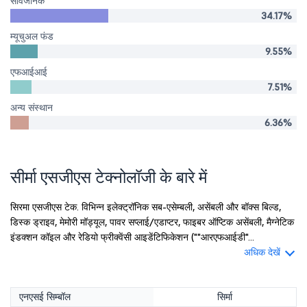
सार्वजनिक
34.17%
म्यूचुअल फंड
9.55%
एफआईआई
7.51%
अन्य संस्थान
6.36%
सीर्मा एसजीएस टेक्नोलॉजी के बारे में
सिरमा एसजीएस टेक. विभिन्न इलेक्ट्रॉनिक सब-एसेम्बली, असेंबली और बॉक्स बिल्ड,
डिस्क ड्राइव, मेमोरी मॉड्यूल, पावर सप्लाई/एडाप्टर, फाइबर ऑप्टिक असेंबली, मैग्नेटिक
इंडक्शन कॉइल और रेडियो फ्रीक्वेंसी आइडेंटिफिकेशन (""आरएफआईडी"...
अधिक देखें
एनएसई सिम्बॉल
सिर्मा