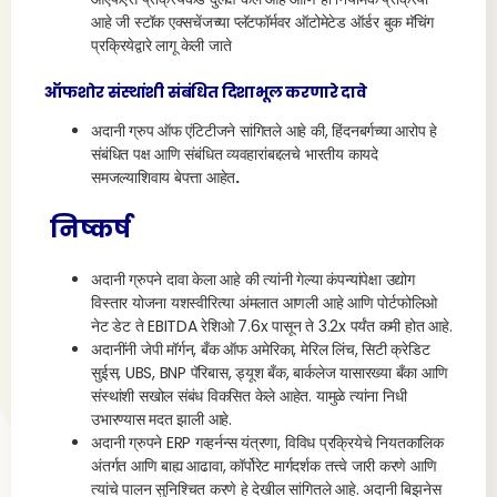
आहे जी स्टॉक एक्सचेंजच्या प्लॅटफॉर्मवर ऑटोमेटेड ऑर्डर बुक मॅचिंग
प्रक्रियेद्वारे लागू केली जाते
ऑफशोर संस्थांशी संबंधित दिशाभूल करणारे दावे
अदानी ग्रुप ऑफ एंटिटीजने सांगितले आहे की, हिंदनबर्गच्या आरोप हे
संबंधित पक्ष आणि संबंधित व्यवहारांबद्दलचे भारतीय कायदे
समजल्याशिवाय बेपत्ता आहेत
.
निष्कर्ष
अदानी ग्रुपने दावा केला आहे की त्यांनी गेल्या कंपन्यांपेक्षा उद्योग
विस्तार योजना यशस्वीरित्या अंमलात आणली आहे आणि पोर्टफोलिओ
नेट डेट ते EBITDA रेशिओ 7.6x पासून ते 3.2x पर्यंत कमी होत आहे.
अदानींनी जेपी मॉर्गन, बँक ऑफ अमेरिका, मेरिल लिंच, सिटी क्रेडिट
सुईस, UBS, BNP पॅरिबास, ड्यूश बँक, बार्कलेज यासारख्या बँका आणि
संस्थांशी सखोल संबंध विकसित केले आहेत. यामुळे त्यांना निधी
उभारण्यास मदत झाली आहे.
अदानी ग्रुपने ERP गव्हर्नन्स यंत्रणा, विविध प्रक्रियेचे नियतकालिक
अंतर्गत आणि बाह्य आढावा, कॉर्पोरेट मार्गदर्शक तत्त्वे जारी करणे आणि
त्यांचे पालन सुनिश्चित करणे हे देखील सांगितले आहे. अदानी बिझनेस