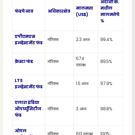
अदानी कं.
मालमत्ता
मधील
फंडचे नाव
अधिकारक्षेत्र
(US$)
मालमत्तेचे
%
एपीएमएस
मॉरिशस
2.3 अब्ज
99.4%
इन्व्हेस्टमेंट फंड
674
क्रेस्टा फंड
मॉरिशस
89.5%
दशलक्ष
LTS
मॉरिशस
1.5 अब्ज
97.9%
इन्व्हेस्टमेंट फंड
एलारा इंडिया
ऑपर्च्युनिटीज
मॉरिशस
3 अब्ज
98.8%
फंड
ओपल
मॉरिशस
613 दशलक्ष
100%