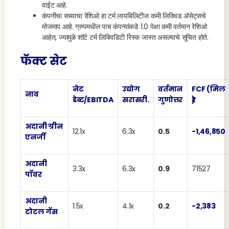
वाईट आहे.
कंपनीचा सध्याचा रेशिओ हा टर्म लायबिलिटीज कमी लिक्विड ॲसेट्सचे
मोजमाप आहे. ग्रुपमधील पाच कंपन्यांकडे 1.0 पेक्षा कमी वर्तमान रेशिओ
आहेत, ज्यामुळे शॉर्ट टर्म लिक्विडिटी रिस्क जास्त असल्याचे सूचित होते.
फॅक्ट सेट
नेट
उद्योग
वर्तमान
FCF (मिल
नाव
डेब्ट/EBITDA
सरासरी.
गुणोत्तर
₹)
अदानी ग्रीन
12.1x
6.3x
0.5
-1,46,850
एनर्जी
अदानी
3.3x
6.3x
0.9
71527
पॉवर
अदानी
1.5x
4.1x
0.2
-2,383
टोटल गॅस