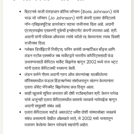
ब्रिटनचे माजी पंतप्रधान बोरिस जॉन्सन (Boris Johnson) यांचे
भाऊ जो जॉन्सन (Jo Johnson) यांनी कंपनी एलारा कॅपिटलचे
नॉन-एक्झिक्युटिव्ह डायरेक्टर पदाचा राजीनामा दिला आहे. अदानी
एंटरप्रायझेस प्रकरणी यूकेची इन्व्हेस्टमेंट कंपनी तपासत आहे. श्री.
अदानी यांनी पब्लिक ऑफरवर त्यांचे फॉलो रद्द केल्यानंतर त्याच दिवशी
राजीनामा दिला.
ग्लोबल डिपॉझिटरी रिसीट्स, फॉरेन करंसी कन्व्हर्टिबल बाँड्स आणि
लंडन स्टॉक एक्सचेंज सब मार्केटद्वारे भारतीय कॉर्पोरेट्ससाठी फंड
उभारण्यासाठी कॅपिटल मार्केट बिझनेस म्हणून 2002 मध्ये राज भट्ट
यांनी एलारा कॅपिटलची स्थापना केली.
लंडन फर्मने गौतम अदानी ग्रुप ऑफ कंपन्यांसह चालविलेल्या
मॉरिशसमधील फंडला हिंडनबर्गच्या संशोधनातून संलग्न केल्यानंतर
एलारा ॲसेट मॅनेजमेंट बिझनेसचा कल दिसून आला.
काही खुलासे सूचित करतात की दोषी स्टॉकब्रोकर श्री. केतन पारेख
यांचे अजूनही एलारा कॅपिटलमधील कामाचे जवळचे नातेवाईक म्हणून
अदानी समूहाशी संबंध आहे.
एलारा कॅपिटलला चार्टर्ड अकाउंटंट धर्मेश दोशी यांच्यासोबत जवळचे
संबंध असल्याचे देखील ओळखले जाते, जे 2002 मध्ये भारतातून
पलायन केलेल्या केतन पारेखचे सहयोगी आहेत.