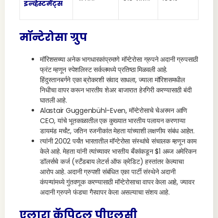
इन्व्हेस्टमेंट्स
मॉन्टेरोसा ग्रुप
मॉरिशसच्या अनेक भागधारकांप्रमाणे मॉन्टेरोसा ग्रुपने अदानी ग्रुपसाठी
फ्रंट म्हणून स्पेशलिस्ट सर्कलमध्ये प्रतिष्ठा मिळवली आहे.
हिंदुस्तानबर्गने एका ब्रोकरशी संवाद साधला, ज्याला मॉरिशसमधील
निधीचा वापर करून भारतीय शेअर बाजारात हेरगिरी करण्यासाठी बंदी
घातली आहे.
Alastair Guggenbühl-Even, मॉन्टेरोसाचे चेअरमन आणि
CEO, यांचे भूतकाळातील एक कुख्यात भारतीय पलायन करणाऱ्या
डायमंड मर्चंट, जतिन रजनीकांत मेहता यांच्याशी लक्षणीय संबंध आहेत.
त्यांनी 2002 पर्यंत भारतातील मॉन्टेरोसा संस्थांचे संचालक म्हणून काम
केले आहे. मेहता यांनी त्यांच्यावर भारतीय बँकांकडून $1 अब्ज अमेरिकन
डॉलर्सचे कर्ज (स्टँडबाय लेटर्स ऑफ क्रेडिट) हस्तांतर केल्याचा
आरोप आहे. अदानी ग्रुपशी संबंधित एका पार्टी संस्थेने अदानी
कंपन्यांमध्ये गुंतवणूक करण्यासाठी मॉन्टेरोसाचा वापर केला आहे, ज्यावर
अदानी ग्रुपने फंडचा गैरवापर केला असल्याचा संशय आहे.
एलारा कॅपिटल पीएलसी