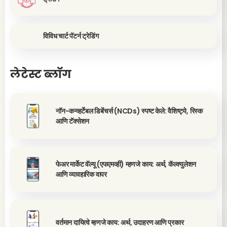
विविध चार्ट पॅटर्न ट्रेडिंग
लेटेस्ट ब्लॉग
नॉन-कन्व्हर्टेबल डिबेंचर्स (NCDs) स्पष्ट केले: वैशिष्ट्ये, रिस्क
आणि टॅक्सेशन
फेअर मार्केट वॅल्यू (एफएमव्ही) म्हणजे काय: अर्थ, कॅल्क्युलेशन
आणि व्यावहारिक वापर
वर्तमान दायित्वे म्हणजे काय: अर्थ, उदाहरण आणि प्रकार