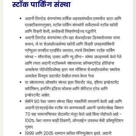
स्टॉक पार्किंग संस्था
अदानी लिस्टेड कंपन्यांच्या वार्षिक अहवालांमधील एक्सचेंज डाटा आणि
प्रकटीकरणानुसार, स्टॉक पार्किंग संस्थांनी मार्केटमध्ये स्टॉक खरेदी
आणि विक्री केली, कधीकधी सिंक्रोनाईज्ड पद्धतीने.
अदानी लिस्टेड कंपन्यांच्या टॉप दहा शेअरहोल्डर डिस्क्लोजरचा वापर
करून, जे या शेअरहोल्डर्सच्या खरेदी आणि विक्री उपक्रमांविषयी
ग्रॅन्युलर तपशील प्रदर्शित करतात, त्याचे विश्लेषण स्टॉक पार्किंग
संस्था - मॉन्टरोसा, एलारा आणि न्यू लीना- यांच्या उपक्रमाचे केले गेले
आणि त्यात अदानी स्टॉकमध्ये संशयास्पद कॉन्सन्ट्रेटेड होल्डिंग्स
असलेल्या पोर्टफोलिओसह इतर चार मॉरिशस शेअरहोल्डर्सचा समावेश
असलेला विस्तृत डाटासेट देखील तयार केला गेला.
या संशयास्पद ऑफशोर संस्था इएम रिसर्जंट फंड, एशिया इन्व्हेस्टमेंट
कॉर्पोरेशन, इमर्जिंग इंडिया फोकस आणि कॅपिटल ट्रेड आणि
इन्व्हेस्टमेंट आहेत.
सेबीने 90 पेक्षा जास्त संस्था किंवा व्यक्तींची तपासणी केली आहे आणि
अदानी एंटरप्राईजेस स्टॉक पंप करण्यासाठी अदानी प्रमोटर्ससह किमान
70 सह फायनान्शियल सेटलमेंट मंजूर केले आहे किंवा पोहोचले आहे -
100% पेक्षा जास्त काही ठिकाणी, ऑनलाईन उपलब्ध सेबी डॉक्युमेंटेशन
नुसार.
1999 आणि 2005 दरम्यान कथित मॅनिप्युलेशन झाले. अदानी