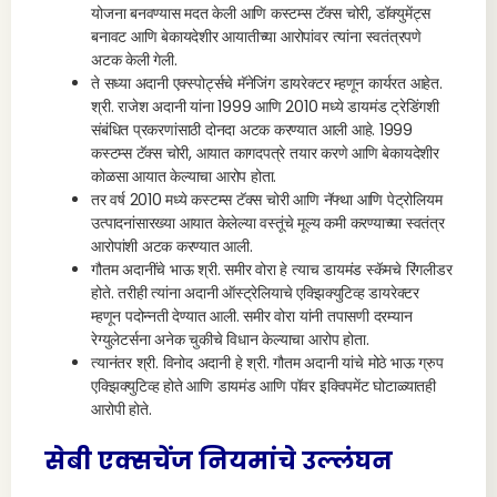
योजना बनवण्यास मदत केली आणि कस्टम्स टॅक्स चोरी, डॉक्युमेंट्स
बनावट आणि बेकायदेशीर आयातीच्या आरोपांवर त्यांना स्वतंत्रपणे
अटक केली गेली.
ते सध्या अदानी एक्स्पोर्ट्सचे मॅनेजिंग डायरेक्टर म्हणून कार्यरत आहेत.
श्री. राजेश अदानी यांना 1999 आणि 2010 मध्ये डायमंड ट्रेडिंगशी
संबंधित प्रकरणांसाठी दोनदा अटक करण्यात आली आहे. 1999
कस्टम्स टॅक्स चोरी, आयात कागदपत्रे तयार करणे आणि बेकायदेशीर
कोळसा आयात केल्याचा आरोप होता.
तर वर्ष 2010 मध्ये कस्टम्स टॅक्स चोरी आणि नॅफ्था आणि पेट्रोलियम
उत्पादनांसारख्या आयात केलेल्या वस्तूंचे मूल्य कमी करण्याच्या स्वतंत्र
आरोपांशी अटक करण्यात आली.
गौतम अदानींचे भाऊ श्री. समीर वोरा हे त्याच डायमंड स्कॅमचे रिंगलीडर
होते. तरीही त्यांना अदानी ऑस्ट्रेलियाचे एक्झिक्युटिव्ह डायरेक्टर
म्हणून पदोन्नती देण्यात आली. समीर वोरा यांनी तपासणी दरम्यान
रेग्युलेटर्सना अनेक चुकीचे विधान केल्याचा आरोप होता.
त्यानंतर श्री. विनोद अदानी हे श्री. गौतम अदानी यांचे मोठे भाऊ ग्रुप
एक्झिक्युटिव्ह होते आणि डायमंड आणि पॉवर इक्विपमेंट घोटाळ्यातही
आरोपी होते.
सेबी एक्सचेंज नियमांचे उल्लंघन