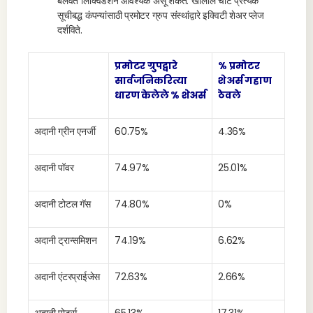
बलवंत लिक्विडेशन आवश्यक असू शकते. खालील चार्ट प्रत्येक
सूचीबद्ध कंपन्यांसाठी प्रमोटर ग्रुप संस्थांद्वारे इक्विटी शेअर प्लेज
दर्शविते.
प्रमोटर ग्रुपद्वारे
% प्रमोटर
सार्वजनिकरित्या
शेअर्स गहाण
धारण केलेले % शेअर्स
ठेवले
अदानी ग्रीन एनर्जी
60.75%
4.36%
अदानी पॉवर
74.97%
25.01%
अदानी टोटल गॅस
74.80%
0%
अदानी ट्रान्समिशन
74.19%
6.62%
अदानी एंटरप्राईजेस
72.63%
2.66%