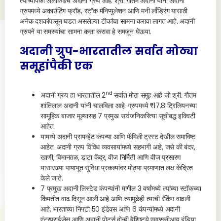
त्यांच्यापैकी अलीकडेच अदानी ग्रुप आहे. श्री. गौतम अदानी यांना अदानी
ग्रुपमध्ये अकाउंटिंग फ्रॉड, स्टॉक मॅनिप्युलेशन आणि मनी लाँड्रिंग यासाठी
अनेक दशकांपासून घडत असलेल्या टीकांचा सामना करावा लागत आहे. अदानी
ग्रुपने या समस्यांचा सामना कसा करावा हे समजून घेऊया.
अदानी ग्रुप-भारतातील सर्वात मोठ्या
समूहांपैकी एक
nd
अदानी ग्रुप हा भारतातील 2
सर्वात मोठा समूह आहे जो श्री. गौतम
शांतिलाल अदानी यांनी चालविला आहे. ग्रुपमध्ये ₹17.8 ट्रिलियनच्या
सामूहिक बाजार मूल्यासह 7 प्रमुख सार्वजनिकरित्या सूचीबद्ध इक्विटी
आहेत.
यामध्ये अदानी प्रायव्हेट कंपन्या आणि फॅमिली ट्रस्ट देखील समाविष्ट
आहेत. अदानी ग्रुप विविध व्यवसायांमध्ये सहभागी आहे, जसे की बंदर,
खाणी, विमानतळ, डाटा केंद्र, वीज निर्मिती आणि वीज प्रसारण
यासारख्या पायाभूत सुविधा प्रकल्पांवर मोठ्या प्रमाणात लक्ष केंद्रित
केले जाते.
7 प्रमुख अदानी लिस्टेड कंपन्यांनी मागील 3 वर्षांमध्ये त्यांच्या स्टॉकच्या
किंमतीत वाढ दिसून आली आहे आणि त्यामुळेही त्याची रँकिंग वाढली
आहे. भारताच्या निफ्टी 50 इंडेक्स आणि 6 कंपन्यांमध्ये अदानी
एंटरप्राईजेस आणि अदानी पोर्ट्स दोन्ही वैशिष्ट्ये एमएससीआय इंडिया