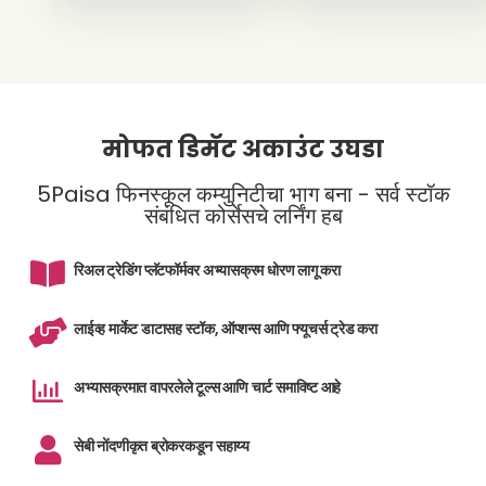
मोफत डिमॅट अकाउंट उघडा
5Paisa फिनस्कूल कम्युनिटीचा भाग बना - सर्व स्टॉक
संबंधित कोर्सेसचे लर्निंग हब
रिअल ट्रेडिंग प्लॅटफॉर्मवर अभ्यासक्रम धोरण लागू करा
लाईव्ह मार्केट डाटासह स्टॉक, ऑप्शन्स आणि फ्यूचर्स ट्रेड करा
अभ्यासक्रमात वापरलेले टूल्स आणि चार्ट समाविष्ट आहे
सेबी नोंदणीकृत ब्रोकरकडून सहाय्य