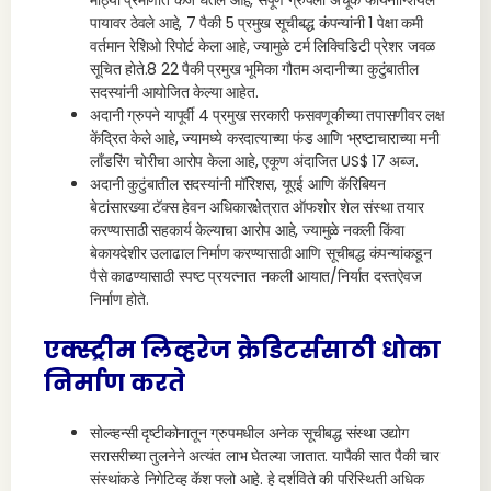
मोठ्या प्रमाणात कर्ज घेतले आहे, संपूर्ण ग्रुपला अचूक फायनान्शियल
पायावर ठेवले आहे, 7 पैकी 5 प्रमुख सूचीबद्ध कंपन्यांनी 1 पेक्षा कमी
वर्तमान रेशिओ रिपोर्ट केला आहे, ज्यामुळे टर्म लिक्विडिटी प्रेशर जवळ
सूचित होते.8 22 पैकी प्रमुख भूमिका गौतम अदानीच्या कुटुंबातील
सदस्यांनी आयोजित केल्या आहेत.
अदानी ग्रुपने यापूर्वी 4 प्रमुख सरकारी फसवणूकीच्या तपासणीवर लक्ष
केंद्रित केले आहे, ज्यामध्ये करदात्याच्या फंड आणि भ्रष्टाचाराच्या मनी
लाँडरिंग चोरीचा आरोप केला आहे, एकूण अंदाजित US$ 17 अब्ज.
अदानी कुटुंबातील सदस्यांनी मॉरिशस, यूएई आणि कॅरिबियन
बेटांसारख्या टॅक्स हेवन अधिकारक्षेत्रात ऑफशोर शेल संस्था तयार
करण्यासाठी सहकार्य केल्याचा आरोप आहे, ज्यामुळे नकली किंवा
बेकायदेशीर उलाढाल निर्माण करण्यासाठी आणि सूचीबद्ध कंपन्यांकडून
पैसे काढण्यासाठी स्पष्ट प्रयत्नात नकली आयात/निर्यात दस्तऐवज
निर्माण होते.
एक्स्ट्रीम लिव्हरेज क्रेडिटर्ससाठी धोका
निर्माण करते
सोल्व्हन्सी दृष्टीकोनातून ग्रुपमधील अनेक सूचीबद्ध संस्था उद्योग
सरासरीच्या तुलनेने अत्यंत लाभ घेतल्या जातात. यापैकी सात पैकी चार
संस्थांकडे निगेटिव्ह कॅश फ्लो आहे. हे दर्शविते की परिस्थिती अधिक