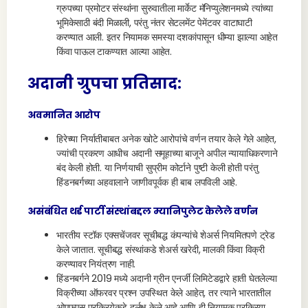
ग्रुपच्या प्रमोटर संस्थांना सुरुवातीला मार्केट मॅनिप्युलेशनमध्ये त्यांच्या
भूमिकेसाठी बंदी मिळाली, परंतु नंतर सेटलमेंट पेमेंटवर वाटाघाटी
करण्यात आली. इतर नियामक समस्या दशकांपासून धीम्या झाल्या आहेत
किंवा पाऊल टाकण्यात आल्या आहेत.
अदानी ग्रुपचा प्रतिसाद:
अवमानित आरोप
हिरेच्या निर्यातीबाबत अनेक खोटे आरोपांचे वर्णन तयार केले गेले आहेत,
ज्यांची प्रकरण आधीच अदानी समूहाच्या बाजूने अपील न्यायाधिकरणाने
बंद केली होती. या निर्णयाची सुप्रीम कोर्टाने पुष्टी केली होती परंतु
हिंडनबर्गच्या अहवालाने जाणीवपूर्वक ही बाब लपविली आहे.
असंबंधित थर्ड पार्टी संस्थांबद्दल म्यानिपुलेट केलेले वर्णन
भारतीय स्टॉक एक्सचेंजवर सूचीबद्ध कंपन्यांचे शेअर्स नियमितपणे ट्रेड
केले जातात. सूचीबद्ध संस्थांकडे शेअर्स खरेदी, मालकी किंवा विक्री
करण्यावर नियंत्रण नाही.
हिंडनबर्गने 2019 मध्ये अदानी ग्रीन एनर्जी लिमिटेडद्वारे हाती घेतलेल्या
विक्रीच्या ऑफरवर प्रश्न उपस्थित केले आहेत, तर त्याने भारतातील
ओएफएस प्रक्रियेकडे दुर्लक्ष केले आहे आणि ही नियामक प्रक्रिया