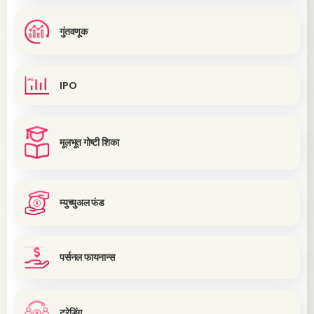
गुंतवणूक
IPO
मूलभूत गोष्टी शिका
म्युच्युअल फंड
पर्सनल फायनान्स
ट्रेडिंग