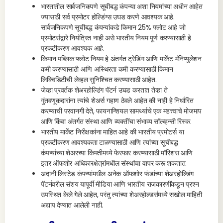
भारतातील सार्वजनिकपणे सूचीबद्ध कंपन्या अशा नियमांच्या अधीन आहेत
ज्यासाठी सर्व प्रमोटर होल्डिंग्स उघड करणे आवश्यक आहे.
सार्वजनिकपणे सूचीबद्ध कंपन्यांकडे किमान 25% फ्लोट आहे जो
प्रमोटर्सद्वारे नियंत्रित नाही असे भारतीय नियम पूर्ण करण्यासाठी हे
प्रकटीकरण आवश्यक आहे.
किमान पब्लिक फ्लोट नियम हे अंतर्गत ट्रेडिंग आणि मार्केट मॅनिप्युलेशन
कमी करण्यासाठी आणि अस्थिरता कमी करण्यासाठी किमान
लिक्विडिटीची लेव्हल सुनिश्चित करण्यासाठी आहेत.
जेव्हा प्रवर्तक शेअरहोल्डिंग पॅटर्न उघड करतात तेव्हा ते
गुंतवणूकदारांना त्यांचे शेअर्स गहाण ठेवले आहेत की नाही हे निर्धारित
करण्याची परवानगी देते, फायनान्शियल सामर्थ्याचे एक महत्त्वाचे मोजमाप
आणि किंवा अंतर्गत संस्था आणि व्यक्तींचा संभाव्य सॉल्व्हन्सी रिस्क.
भारतीय मार्केट निरीक्षकांना माहित आहे की भारतीय प्रमोटर्स या
प्रकटीकरण आवश्यकता टाळण्यासाठी आणि त्यांच्या सूचीबद्ध
कंपन्यांच्या शेअरच्या किंमतीमध्ये फेरफार करण्यासाठी मॉरिशस आणि
इतर ऑफशोर अधिकारक्षेत्रांमधील संस्थांचा वापर करू शकतात.
अदानी लिस्टेड कंपन्यांमधील अनेक ऑफशोर फंडांच्या शेअरहोल्डिंग
पॅटर्नवरील संशय यापूर्वी मीडिया आणि भारतीय राजकारणींकडून प्रश्न
उपस्थित केले गेले आहेत, परंतु त्यांच्या शेअरहोल्डर्समध्ये सखोल माहिती
अद्याप देण्यात आलेली नाही.