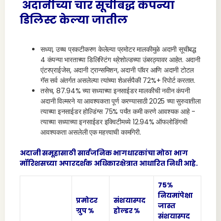
अदानीच्या चार सूचीबद्ध कंपन्या
डिलिस्ट केल्या जातील
सध्या, उच्च प्रकटीकरण केलेल्या प्रमोटर मालकीमुळे अदानी सूचीबद्ध
4 कंपन्या भारताच्या डिलिस्टिंग थ्रेशोल्डच्या उंबरठ्यावर आहेत. अदानी
एंटरप्राईजेस, अदानी ट्रान्समिशन, अदानी पॉवर आणि अदानी टोटल
गॅस सर्व अंतर्गत असलेल्या त्यांच्या शेअर्सपैकी 72%+ रिपोर्ट करतात.
तसेच, 87.94% च्या सध्याच्या इनसाईडर मालकीची नवीन कंपनी
अदानी विल्मरने या आवश्यकता पूर्ण करण्यासाठी 2025 च्या सुरुवातीला
त्याच्या इनसाईडर होल्डिंग्स 75% पर्यंत कमी करणे आवश्यक आहे -
त्याच्या सध्याच्या इनसाईडर इक्विटीमध्ये 12.94% ऑफलोडिंगची
आवश्यकता असलेली एक महत्त्वाची कामगिरी.
अदानी समूहासाठी सार्वजनिक भागधारकांचा मोठा भाग
मॉरिशसच्या अपारदर्शक अधिकारक्षेत्रात आधारित निधी आहे.
75%
नियमांपेक्षा
प्रमोटर
संशयास्पद
जास्त
ग्रुप %
होल्डर %
संशयास्पद