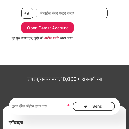
मोबाईल नंबर, आवश्यक
+91
पुढे सुरू ठेवण्याद्वारे, तुम्ही सर्व
अटी व शर्ती*
मान्य करता
सबस्क्रायबर बना, 10,000+ सहभागी व्हा
ईमेल ॲड्रेस, आवश्यक
*
प्रॉडक्ट्स