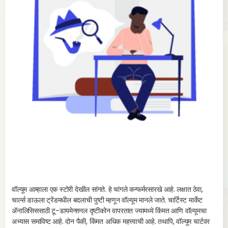
s
वॉल्यूम आम्हाला एक स्टोरी देखील सांगते. हे चांगले कन्फर्मरसारखे आहे. लक्षात ठेवा,
किंम
चार्ल्स डाऊला ट्रेंडमधील बदलाची पुष्टी म्हणून वॉल्यूम मानले जाते. चार्टिस्ट मार्केट
बजावत
ॲनालिसिससाठी टू-डायमेन्शनल दृष्टीकोन वापरतात ज्यामध्ये किंमत आणि वॉल्यूमचा
एक न
अभ्यास समाविष्ट आहे. दोन पैकी, किंमत अधिक महत्त्वाची आहे. तथापि, वॉल्यूम चार्टवर
आऊट