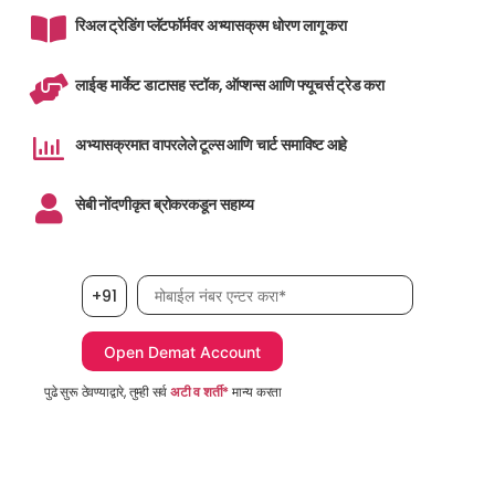
रिअल ट्रेडिंग प्लॅटफॉर्मवर अभ्यासक्रम धोरण लागू करा
लाईव्ह मार्केट डाटासह स्टॉक, ऑप्शन्स आणि फ्यूचर्स ट्रेड करा
अभ्यासक्रमात वापरलेले टूल्स आणि चार्ट समाविष्ट आहे
सेबी नोंदणीकृत ब्रोकरकडून सहाय्य
मोबाईल नंबर, आवश्यक
+91
पुढे सुरू ठेवण्याद्वारे, तुम्ही सर्व
अटी व शर्ती*
मान्य करता