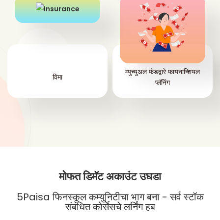
म्युच्युअल फंडद्वारे फायनान्शियल
विमा
प्लॅनिंग
मोफत डिमॅट अकाउंट उघडा
5Paisa फिनस्कूल कम्युनिटीचा भाग बना - सर्व स्टॉक
संबंधित कोर्सेसचे लर्निंग हब