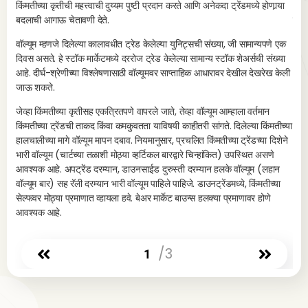
किंमतीच्या कृतीची महत्त्वाची दुय्यम पुष्टी प्रदान करते आणि अनेकदा ट्रेंडमध्ये होणार्‍या
अतिर
बदलाची आगाऊ चेतावणी देते.
ब्रे
वॉल्यूम म्हणजे दिलेल्या कालावधीत ट्रेड केलेल्या युनिट्सची संख्या, जी सामान्यपणे एक
दिवस असते. हे स्टॉक मार्केटमध्ये दररोज ट्रेड केलेल्या सामान्य स्टॉक शेअर्सची संख्या
आहे. दीर्घ-श्रेणीच्या विश्लेषणासाठी वॉल्यूमवर साप्ताहिक आधारावर देखील देखरेख केली
जाऊ शकते.
जेव्हा किंमतीच्या कृतीसह एकत्रितपणे वापरले जाते, तेव्हा वॉल्यूम आम्हाला वर्तमान
किंमतीच्या ट्रेंडची ताकद किंवा कमकुवतता याविषयी काहीतरी सांगते. दिलेल्या किंमतीच्या
हालचालीच्या मागे वॉल्यूम मापन दबाव. नियमानुसार, प्रचलित किंमतीच्या ट्रेंडच्या दिशेने
भारी वॉल्यूम (चार्टच्या तळाशी मोठ्या व्हर्टिकल बारद्वारे चिन्हांकित) उपस्थित असणे
आवश्यक आहे. अपट्रेंड दरम्यान, डाउनसाईड दुरुस्ती दरम्यान हलके वॉल्यूम (लहान
वॉल्यूम बार) सह रॅली दरम्यान भारी वॉल्यूम पाहिले पाहिजे. डाउनट्रेंडमध्ये, किंमतीच्या
सेल्फवर मोठ्या प्रमाणात व्हायला हवे. बेअर मार्केट बाउन्स हलक्या प्रमाणावर होणे
आवश्यक आहे.
/3
1