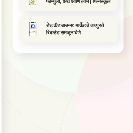
फॉर्म्युला, अर्थ आणि लाभ | फिनस्कूल
डेड कॅट बाउन्स: मार्केटचे तात्पुरते
रिबाउंड समजून घेणे