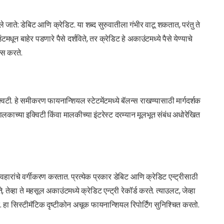
केले जाते: डेबिट आणि क्रेडिट. या शब्द सुरुवातीला गंभीर वाटू शकतात, परंतु ते
ून बाहेर पडणारे पैसे दर्शविते, तर क्रेडिट हे अकाउंटमध्ये पैसे येण्याचे
न्स करते.
विटी. हे समीकरण फायनान्शियल स्टेटमेंटमध्ये बॅलन्स राखण्यासाठी मार्गदर्शक
ि मालकाच्या इक्विटी किंवा मालकीच्या इंटरेस्ट दरम्यान मूलभूत संबंध अधोरेखित
व्यवहारांचे वर्गीकरण करतात. प्रत्येक प्रकार डेबिट आणि क्रेडिट एन्ट्रीसाठी
तेव्हा ते महसूल अकाउंटमध्ये क्रेडिट एन्ट्री रेकॉर्ड करते. त्याउलट, जेव्हा
जाते. हा सिस्टीमॅटिक दृष्टीकोन अचूक फायनान्शियल रिपोर्टिंग सुनिश्चित करतो.