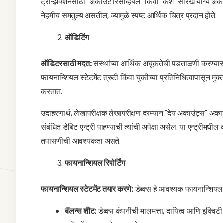
ट्रान्झॅक्शनसाठी "अकाउंट रिसीव्हेबल" किंवा "कॅश" सारखे योग्य अका
नेहमीच समतुल्य असतील, ज्यामुळे स्पष्ट आर्थिक चित्र प्रदान होते.
ऑडिटिंग
ऑडिटरसाठी मदत:
संस्थांच्या आर्थिक अचूकतेची पडताळणी करण्यासा
फायनान्शियल स्टेटमेंट त्रुटी किंवा चुकीच्या प्रतिनिधित्वापासून म
करतात.
उदाहरणार्थ, लेखापरीक्षक लेखापरीक्षण दरम्यान "देय अकाउंट्स" अकाउं
संबंधित डेबिट एन्ट्री पाहण्याची त्यांची अपेक्षा असेल. या एन्ट्री
तपासणीची आवश्यकता असते.
फायनान्शियल रिपोर्टिंग
फायनान्शियल स्टेटमेंट तयार करणे:
डेब्क्स हे आवश्यक फायनान्शियल स
बॅलन्स शीट:
डेब्क्स कंपनीची मालमत्ता, दायित्व आणि इक्वि