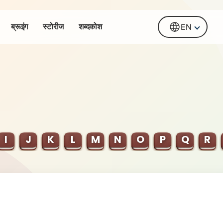
ब्रूइंग
स्टोरीज
शब्दकोश
EN
I
J
K
L
M
N
O
P
Q
R