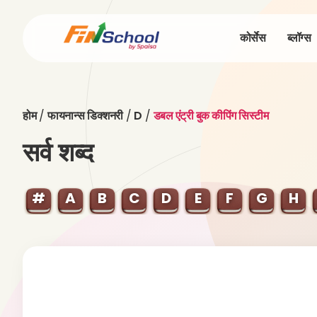
कोर्सेस
ब्लॉग्स
होम
/
फायनान्स डिक्शनरी
/
D
/
डबल एंट्री बुक कीपिंग सिस्टीम
सर्व शब्द
#
A
B
C
D
E
F
G
H