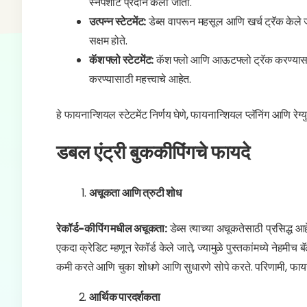
स्नॅपशॉट प्रदान केला जातो.
उत्पन्न स्टेटमेंट:
डेब्स वापरून महसूल आणि खर्च ट्रॅक केले ज
सक्षम होते.
कॅश फ्लो स्टेटमेंट:
कॅश फ्लो आणि आऊटफ्लो ट्रॅक करण्यासाठी 
करण्यासाठी महत्त्वाचे आहेत.
हे फायनान्शियल स्टेटमेंट निर्णय घेणे, फायनान्शियल प्लॅनिंग आणि 
डबल एंट्री बुककीपिंगचे फायदे
अचूकता आणि त्रुटी शोध
रेकॉर्ड-कीपिंग मधील अचूकता:
डेब्स त्याच्या अचूकतेसाठी प्रसिद्ध आ
एकदा क्रेडिट म्हणून रेकॉर्ड केले जाते, ज्यामुळे पुस्तकांमध्ये नेहमी
कमी करते आणि चुका शोधणे आणि सुधारणे सोपे करते. परिणामी, फायन
आर्थिक पारदर्शकता