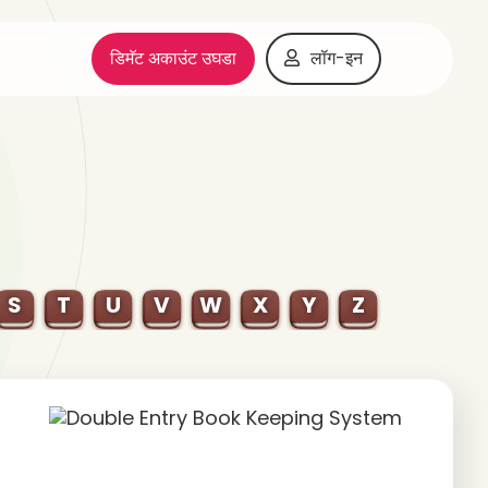
डिमॅट अकाउंट उघडा
लॉग-इन
S
T
U
V
W
X
Y
Z