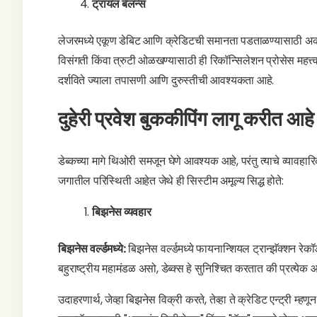
ट्रायल बॅलन्स
लेजरमध्ये एकूण डेबिट आणि क्रेडिटची समानता पडताळण्यासाठी अकाउ
विसंगती किंवा त्रुटी ओळखण्यासाठी ही रिकॉन्सिलेशन प्रोसेस महत्त्
दर्शविते ज्याला तपासणी आणि दुरुस्तीची आवश्यकता आहे.
दुहेरी प्रवेश बुककीपिंग लागू करीत आह
डेब्कच्या मागे थिओरी समजून घेणे आवश्यक आहे, परंतु त्याचे व्यावह
जगातील परिस्थिती आहेत जेथे ही सिस्टीम अमूल्य सिद्ध होते:
बिझनेस व्यवहार
बिझनेस वर्ल्डमध्ये:
बिझनेस वर्ल्डमध्ये फायनान्शियल ट्रान्झॅक्शन रेकॉर
बहुराष्ट्रीय महामंडळ असो, डेब्क्स हे सुनिश्चित करतात की प्रत्ये
उदाहरणार्थ, जेव्हा बिझनेस विक्री करते, तेव्हा ते क्रेडिट एन्ट्री म्हणून