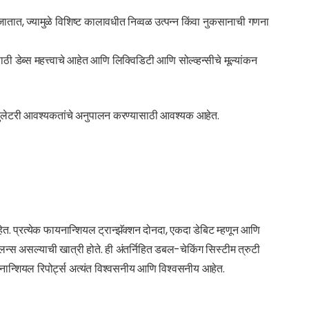
ातात, ज्यामुळे विशिष्ट कालावधीत निव्वळ उत्पन्न किंवा नुकसानाची गणना
डेब्स महत्त्वाचे आहेत आणि लिक्विडिटी आणि सोल्व्हन्सीचे मूल्यांकन
रेग्युलेटरी आवश्यकतांचे अनुपालन करण्यासाठी आवश्यक आहेत.
हेत. प्रत्येक फायनान्शियल ट्रान्झॅक्शन दोनदा, एकदा डेबिट म्हणून आणि
च बॅलन्स असल्याची खात्री होते. ही अंतर्निहित डबल-चेकिंग सिस्टीम त्रुटी
ान्शियल रिपोर्ट्स अत्यंत विश्वसनीय आणि विश्वसनीय आहेत.