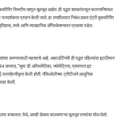
ककीपिंग सिस्टीम म्हणून मूलभूत आहेत. ही पद्धत शतकांपासून फायनान्शियल
आणि पारदर्शकता प्रदान केली जाते. हा तपशीलवार निबंध डबल एंट्री बुककीपिंग
 इतिहास, तत्त्वे आणि व्यावहारिक ॲप्लिकेशन्सवर प्रकाश पडेल.
प्रशंसा करण्यासाठी महत्त्वाचे आहे. अकाउंटिंगची ही पद्धत पहिल्यांदा इटालियन
94 कामात, "सुमा डी अरिथमेटिका, ज्योमेट्रिया, प्रमाणात इट
ही) दस्तऐवजीकृत केली होती. पॅसिओलीच्या ट्रीटीजने आधुनिक
ादर केली.
या बनवतात. येथे, आम्ही डेब्क्स चालवणाऱ्या मूलभूत तत्त्वांचा शोध घेतो: