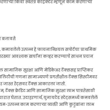
णाऱ्या किंवा स्वतंत्र काँट्रॅक्टर म्हणून काम करणाऱ्या
का बजावते:
ाठी, कमावलेले उत्पन्न हे फायनान्शियल सपोर्टचा प्राथमिक
 सारख्या आवश्यक खर्चांना कव्हर करण्याचे साधन प्रदान
ल सामाजिक सुरक्षा आणि मेडिकेअर टॅक्ससह प्राप्तिकर
बिलिटीची गणना सामान्यपणे प्रगतीशील टॅक्स सिस्टीमवर
वर जास्त रेट्सवर टॅक्स आकारला जातो.
म, टॅक्स क्रेडिट आणि सामाजिक सुरक्षा लाभ पात्रतेसाठी
रात घेतात. उदाहरणार्थ, युनायटेड स्टेट्समध्ये कमवलेले
यम-उत्पन्न काम करणाऱ्या व्यक्ती आणि कुटुंबांना लाभ