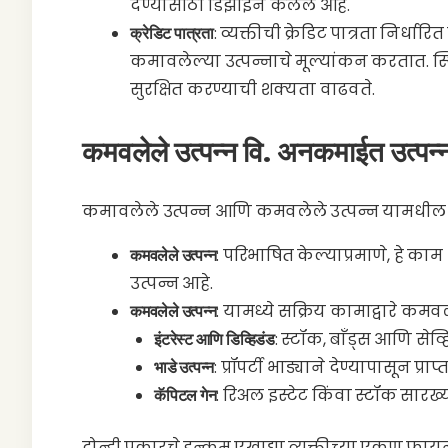
देण्यासाठी डिझाईन केलेले आहे.
क्रेडिट पात्रता
: व्यक्तीची क्रेडिट पात्रता निर
कमावलेल्या उत्पन्नाचे मूल्यांकन करतात. स
सुरक्षित करण्याची शक्यता वाढवते.
कमवलेले उत्पन्न वि. अनकमाईत उत्पन्
कमावलेले उत्पन्न आणि कमवलेले उत्पन्न यामधी
कमवलेले उत्पन्न
: परिभाषित केल्याप्रमाणे, हे 
उत्पन्न आहे.
कमवलेले उत्पन्न
: यामध्ये सक्रिय कामाद्वारे कमव
इंटरेस्ट आणि डिव्हिडंड
: स्टॉक, बाँड्स आणि सेव्
भाडे उत्पन्न
: प्रॉपर्टी भाड्याने देण्यापासून प्राप्
कॅपिटल गेन
: रिअल इस्टेट किंवा स्टॉक सारख्
दोन्ही प्रकारचे इन्कम एखाद्या व्यक्तीच्या एकूण