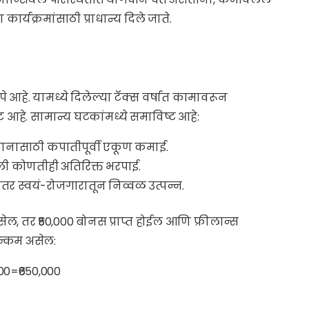
यक्रमांसाठी प्राधान्य दिले जाते.
 आहे. यामध्ये दिलेल्या टॅक्स वर्षात कामावरून
्ट आहे. सामान्य घटकांमध्ये समाविष्ट आहे:
ोगदानासाठी कपातीपूर्वी एकूण कमाई.
ेली कोणतीही अतिरिक्त भरपाई.
तर स्वयं-रोजगारातून निव्वळ उत्पन्न.
असेल, तर ₹50,000 बोनस प्राप्त होईल आणि फ्रीलान्स
इन्कम असेल:
00=₹650,000