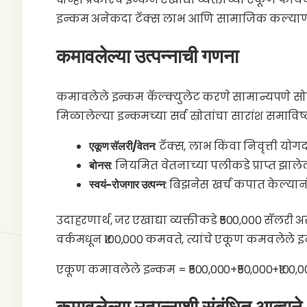
इन्कम अनेकदा टॅक्स लाभ आणि सामाजिक कल्याण कार्
कमावलेल्या उत्पन्नाची गणना
कमावलेले इन्कम कॅल्क्युलेट करणे सामान्यपणे सोपे
मिळालेल्या इन्कमच्या सर्व स्रोतांचा सारांश समाविष
एकूण सॅलरी/वेतन
: टॅक्स, लाभ किंवा निवृत्ती य
बोनस
: नियमित वेतनाच्या पलीकडे प्राप्त झाल
स्वयं-रोजगार उत्पन्न
: बिझनेस खर्च कपात केल्यानं
उदाहरणार्थ, जर एखाद्या व्यक्तीकडे ₹500,000 सॅलरी 
वर्कमधून ₹100,000 कमवते, त्यांचे एकूण कमवलेले 
एकूण कमावलेले इन्कम = ₹500,000+₹50,000+₹100,0