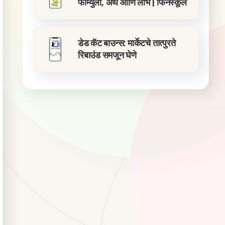
फॉर्म्युला, अर्थ आणि लाभ | फिनस्कूल
डेड कॅट बाउन्स: मार्केटचे तात्पुरते
रिबाउंड समजून घेणे