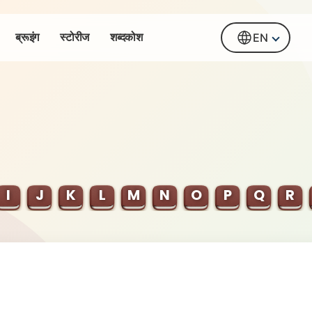
ब्रूइंग
स्टोरीज
शब्दकोश
EN
I
J
K
L
M
N
O
P
Q
R