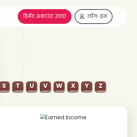
डिमॅट अकाउंट उघडा
लॉग-इन
S
T
U
V
W
X
Y
Z