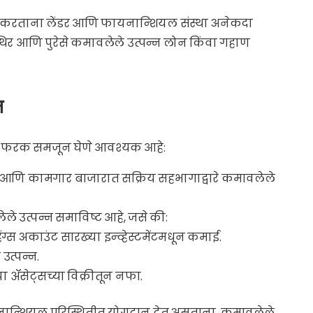
्धारित करताना लेंडर आणि फायनान्शियल संस्था अनेकदा
्थिर आणि पुरेसे कमावलेले उत्पन्न लोन किंवा गहाण
न
ल फरक समजून घेणे आवश्यक आहे:
काम आणि कामगार बाजारात सक्रिय सहभागाद्वारे कमावलेले
लेले उत्पन्न समाविष्ट आहे, जसे की:
हिंग्स अकाउंट सारख्या इन्व्हेस्टमेंटमधून कमाई.
त उत्पन्न.
या ॲसेट्सच्या विक्रीतून नफा.
 फायनान्शियल परिस्थितीत योगदान देत असताना, कमावलेले