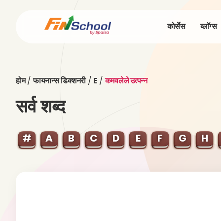
कोर्सेस
ब्लॉग्स
होम
/
फायनान्स डिक्शनरी
/
E
/
कमवलेले उत्पन्न
सर्व शब्द
#
A
B
C
D
E
F
G
H