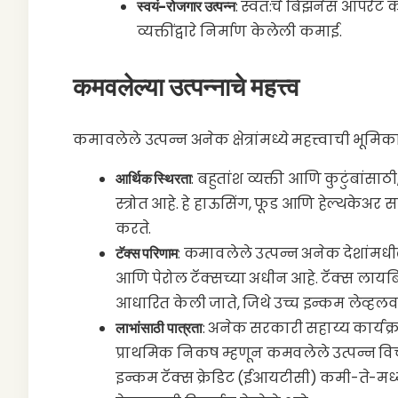
स्वयं-रोजगार उत्पन्न
: स्वत:चे बिझनेस ऑपरेट कर
व्यक्तींद्वारे निर्माण केलेली कमाई.
कमवलेल्या उत्पन्नाचे महत्त्व
कमावलेले उत्पन्न अनेक क्षेत्रांमध्ये महत्त्वाची भूमि
आर्थिक स्थिरता
: बहुतांश व्यक्ती आणि कुटुंबांस
स्त्रोत आहे. हे हाऊसिंग, फूड आणि हेल्थकेअर
करते.
टॅक्स परिणाम
: कमावलेले उत्पन्न अनेक देशांमधी
आणि पेरोल टॅक्सच्या अधीन आहे. टॅक्स लाय
आधारित केली जाते, जिथे उच्च इन्कम लेव्हल
लाभांसाठी पात्रता
: अनेक सरकारी सहाय्य कार्यक्र
प्राथमिक निकष म्हणून कमवलेले उत्पन्न विचा
इन्कम टॅक्स क्रेडिट (ईआयटीसी) कमी-ते-मध्