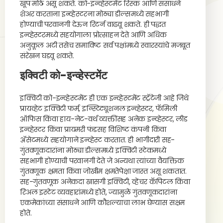
खूप मोठे असू शकते. को-इन्व्हेस्टमेंट रिस्क आणि संसाधने
शेअर करताना इन्व्हेस्टरना मोठ्या डील्समध्ये सहभागी
होण्याची परवानगी देऊन रिटर्न वाढवू शकते. ही पद्धत
इन्व्हेस्टरमध्ये सहयोगाला प्रोत्साहन देते आणि अधिक
अनुकूल अटी तसेच समाविष्ट सर्व पक्षांमध्ये स्वारस्यांचे मजबूत
संरेखन घडवू शकते.
इक्विटी को-इन्व्हेस्टमेंट
इक्विटी को-इन्व्हेस्टमेंट ही एक इन्व्हेस्टमेंट स्ट्रॅटेजी आहे जिथे
प्रायव्हेट इक्विटी फर्म, इन्स्टिट्यूशनल इन्व्हेस्टर, फॅमिली
ऑफिस किंवा हाय-नेट-वर्थ व्यक्तींसह अनेक इन्व्हेस्टर, लीड
इन्व्हेस्टर किंवा प्रायमरी फंडसह विशिष्ट कंपनी किंवा
ॲसेटमध्ये सहयोगाने इन्व्हेस्ट करतात. ही भागीदारी सह-
गुंतवणूकदारांना मोठ्या डील्समध्ये इक्विटी स्टेकमध्ये
सहभागी होण्याची परवानगी देते जे अन्यथा त्यांच्या वैयक्तिक
गुंतवणूक क्षमता किंवा जोखीम क्षमतेपेक्षा जास्त असू शकतात.
सह-गुंतवणूक अनेकदा खासगी इक्विटी, व्हेंचर कॅपिटल किंवा
रिअल इस्टेट व्यवहारांमध्ये होते, ज्यामुळे गुंतवणूकदारांना
एकमेकांच्या संसाधने आणि कौशल्याचा लाभ घेण्यास सक्षम
होते.