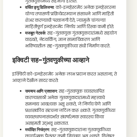
गुंतवणूकीमध्ये सहभागी होतात.
वर्धित ड्यू डिलिजन्स
: को-इन्व्हेस्टमेंट अनेक इन्व्हेस्टरना
योग्य तपासणी प्रक्रियेदरम्यान संसाधने आणि माहिती
शेअर करण्याची परवानगी देते, ज्यामुळे चांगल्या
माहितीपूर्ण इन्व्हेस्टमेंट निर्णय आणि रिस्क कमी होते.
मजबूत नेटवर्क
: सह-गुंतवणूक गुंतवणूकदारांमध्ये सहयोग
वाढवते, नेटवर्किंग, ज्ञान सामायिकरण आणि
भविष्यातील सह-गुंतवणूकीच्या संधी निर्माण करते.
इक्विटी सह-गुंतवणुकीच्या आव्हाने
इक्विटी को-इन्व्हेस्टमेंट अनेक लाभ प्रदान करत असताना, ते
आव्हाने देखील सादर करते:
समन्वय आणि प्रशासन
: सह-गुंतवणूक व्यवस्थापित
करण्यासाठी अनेक गुंतवणूकदारांमध्ये महत्त्वाचे
समन्वय आवश्यक असू शकते, जे निर्णय घेणे आणि
प्रशासकीय संरचना जटिल करू शकते. गुंतवणूकीच्या
व्यवस्थापनासंदर्भात संघर्षात्मक स्वारस्य किंवा
असहमती उद्भवू शकतात.
मर्यादित नियंत्रण
: सह-गुंतवणूकदारांना गुंतवणूकीच्या
कार्यात्मक पैलूंवर कमी नियंत्रण असू शकते, विशेषत: