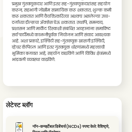
प्रमुख गुंतवणूकदार आणि इतर सह-गुंतवणूकदारांसह सहयोग
करून, सहभागी जोखीम सामायिक करू शकतात, शुल्क कमी
करू शकतात आणि वैयक्तिकरित्या अशक्य असलेल्या उच्च-
दर्जाच्या डील्सचा ॲक्सेस घेऊ शकतात. तथापि, समन्वय,
प्रशासन आणि मार्केट रिस्कशी संबंधित आव्हानांना समाविष्ट
सर्व पार्टींमध्ये काळजीपूर्वक नियोजन आणि संवाद आवश्यक
आहे. अशा प्रकारे, इक्विटी सह-गुंतवणूक खासगी इक्विटी,
व्हेंचर कॅपिटल आणि इतर गुंतवणूक धोरणांमध्ये महत्त्वाची
भूमिका बजावत आहे, सहयोग वाढविणे आणि विविध क्षेत्रांमध्ये
भांडवली व्यवस्था वाढविणे.
लेटेस्ट ब्लॉग
नॉन-कन्व्हर्टेबल डिबेंचर्स (NCDs) स्पष्ट केले: वैशिष्ट्ये,