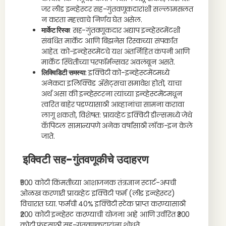
जर लीड इन्व्हेस्टर सह-गुंतवणूकदारांशी सल्लामसलत
न करता महत्त्वाचे निर्णय घेत असेल.
मार्केट रिस्क
: सह-गुंतवणूकदार अद्याप इन्व्हेस्टमेंटशी
संबंधित मार्केट आणि बिझनेस रिस्कच्या संपर्कात
आहेत. को-इन्व्हेस्टमेंटचे यश अंतर्निहित कंपनी आणि
मार्केट स्थितीच्या परफॉर्मन्सवर अवलंबून असते.
लिक्विडिटी समस्या
: इक्विटी को-इन्व्हेस्टमेंटमध्ये
अनेकदा इलिक्विड ॲसेट्सचा समावेश होतो, याचा
अर्थ असा की इन्व्हेस्टरना त्यांच्या इन्व्हेस्टमेंटमधून
त्वरित बाहेर पडण्यासाठी आव्हानांचा सामना करावा
लागू शकतो, विशेषत: प्रायव्हेट इक्विटी डील्समध्ये जेथे
कॅपिटल सामान्यपणे अनेक वर्षांसाठी लॉक-इन केले
जाते.
इक्विटी सह-गुंतवणूकीचे उदाहरण
₹500 कोटी किंमतीच्या आशाजनक तंत्रज्ञान स्टार्ट-अपची
ओळख करणारी प्रायव्हेट इक्विटी फर्म (लीड इन्व्हेस्टर)
विचारात घ्या. फर्मची 40% इक्विटी स्टेक प्राप्त करण्यासाठी
₹200 कोटी इन्व्हेस्ट करण्याची योजना आहे आणि उर्वरित ₹300
कोटी फंडसाठी सह-गुंतवणूकदारांना शोधते.