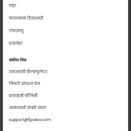
पाहा
फायनान्स डिक्शनरी
एफएक्यू
डायजेस्ट
संबंधित लिंक
एसआयपी कॅल्क्युलेटर
निफ्टी ऑप्शन चेन
प्रायव्हसी पॉलिसी
आमच्याशी संपर्क साधा
support@5paisa.com