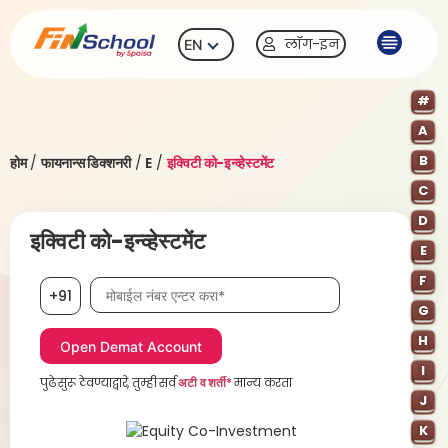
लॉग-इन
EN
#
A
B
होम
/
फायनान्स डिक्शनरी
/
E
/
इक्विटी को-इन्व्हेस्टमेंट
C
D
इक्विटी को-इन्व्हेस्टमेंट
E
F
मोबाईल नंबर, आवश्यक
+91
G
H
I
पुढे सुरू ठेवण्याद्वारे, तुम्ही सर्व
अटी व शर्ती*
मान्य करता
J
K