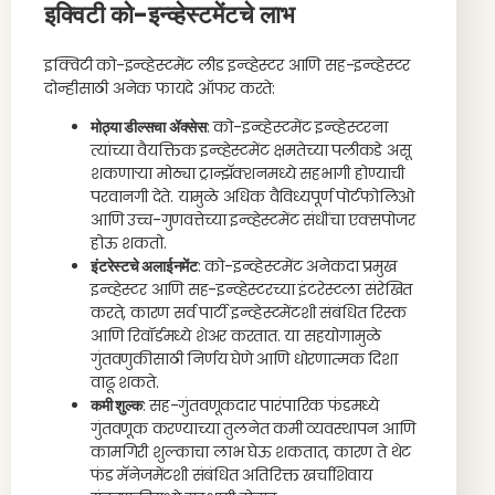
इक्विटी को-इन्व्हेस्टमेंटचे लाभ
इक्विटी को-इन्व्हेस्टमेंट लीड इन्व्हेस्टर आणि सह-इन्व्हेस्टर
दोन्हीसाठी अनेक फायदे ऑफर करते:
मोठ्या डील्सचा ॲक्सेस
: को-इन्व्हेस्टमेंट इन्व्हेस्टरना
त्यांच्या वैयक्तिक इन्व्हेस्टमेंट क्षमतेच्या पलीकडे असू
शकणाऱ्या मोठ्या ट्रान्झॅक्शनमध्ये सहभागी होण्याची
परवानगी देते. यामुळे अधिक वैविध्यपूर्ण पोर्टफोलिओ
आणि उच्च-गुणवत्तेच्या इन्व्हेस्टमेंट संधींचा एक्सपोजर
होऊ शकतो.
इंटरेस्टचे अलाईनमेंट
: को-इन्व्हेस्टमेंट अनेकदा प्रमुख
इन्व्हेस्टर आणि सह-इन्व्हेस्टरच्या इंटरेस्टला संरेखित
करते, कारण सर्व पार्टी इन्व्हेस्टमेंटशी संबंधित रिस्क
आणि रिवॉर्डमध्ये शेअर करतात. या सहयोगामुळे
गुंतवणुकीसाठी निर्णय घेणे आणि धोरणात्मक दिशा
वाढू शकते.
कमी शुल्क
: सह-गुंतवणूकदार पारंपारिक फंडमध्ये
गुंतवणूक करण्याच्या तुलनेत कमी व्यवस्थापन आणि
कामगिरी शुल्काचा लाभ घेऊ शकतात, कारण ते थेट
फंड मॅनेजमेंटशी संबंधित अतिरिक्त खर्चाशिवाय