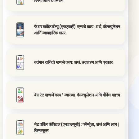
रिस्क आणि टॅक्सेशन
फेअर मार्केट वॅल्यू (एफएमव्ही) म्हणजे काय: अर्थ, कॅल्क्युलेशन
आणि व्यावहारिक वापर
वर्तमान दायित्वे म्हणजे काय: अर्थ, उदाहरण आणि प्रकार
बेस रेट म्हणजे काय? व्याख्या, कॅल्क्युलेशन आणि बँकिंग महत्त्व
नेट वर्किंग कॅपिटल (एनडब्ल्यूसी): फॉर्म्युला, अर्थ आणि लाभ |
फिनस्कूल