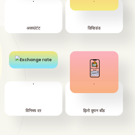
'
'
अकाउंटंट
डिव्हिडंड
'
'
विनिमय दर
झिरो कूपन बाँड