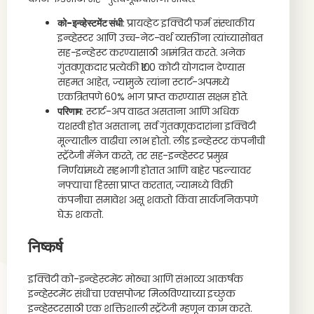
को-इन्व्हेस्टमेंट संधी
: प्रायव्हेट इक्विटी फर्म संस्थाकीय
इन्व्हेस्टर आणि उच्च-नेट-वर्थ व्यक्तींना त्यांच्यासोबत
सह-इन्व्हेस्ट करण्यासाठी आमंत्रित करते. अनेक
गुंतवणूकदार प्रत्येकी ₹100 कोटी योगदान देण्यास
सहमत आहेत, ज्यामुळे त्यांना स्टार्ट-अपमध्ये
एकत्रितपणे 60% भाग प्राप्त करण्यास सक्षम होते.
परिणाम
: स्टार्ट-अप वाढत असताना आणि अधिक
यशस्वी होत असताना, सर्व गुंतवणूकदारांना इक्विटी
मूल्यातील वाढीचा लाभ होतो. लीड इन्व्हेस्टर कंपनीची
स्ट्रॅटेजी मॅनेज करते, तर सह-इन्व्हेस्टर प्रमुख
निर्णयांमध्ये सहभागी होतात आणि बाहेर पडल्यावर
नफ्याचा हिस्सा प्राप्त करतात, ज्यामध्ये विक्री
कंपनीचा समावेश असू शकतो किंवा सार्वजनिकपणे
घेऊ शकतो.
निष्कर्ष
इक्विटी को-इन्व्हेस्टमेंट मोठ्या आणि संभाव्य आकर्षक
इन्व्हेस्टमेंट संधींचा एक्सपोजर मिळविण्याच्या इच्छुक
इन्व्हेस्टरसाठी एक शक्तिशाली स्ट्रॅटेजी म्हणून काम करते.