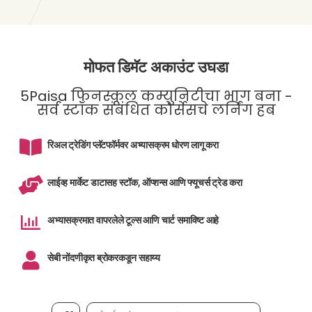
मोफत डिमॅट अकाउंट उघडा
5Paisa फिनस्कूल कम्युनिटीचा भाग बना -
सर्व स्टॉक संबंधित कोर्सेसचे लर्निंग हब
रिअल ट्रेडिंग प्लॅटफॉर्मवर अभ्यासक्रम धोरण लागू करा
लाईव्ह मार्केट डाटासह स्टॉक, ऑप्शन्स आणि फ्यूचर्स ट्रेड करा
अभ्यासक्रमात वापरलेले टूल्स आणि चार्ट समाविष्ट आहे
सेबी नोंदणीकृत ब्रोकरकडून सहाय्य
मोबाईल नंबर, आवश्यक