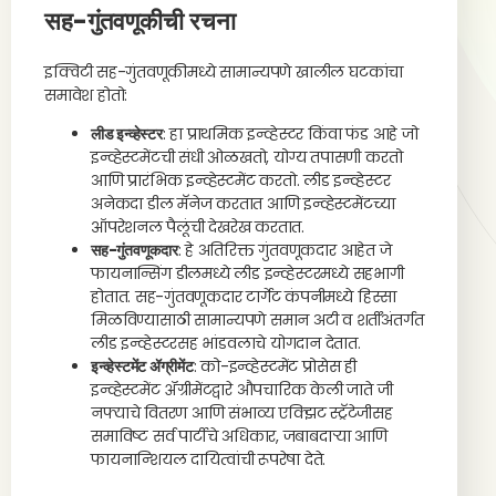
सह-गुंतवणूकीची रचना
इक्विटी सह-गुंतवणूकीमध्ये सामान्यपणे खालील घटकांचा
समावेश होतो:
लीड इन्व्हेस्टर
: हा प्राथमिक इन्व्हेस्टर किंवा फंड आहे जो
इन्व्हेस्टमेंटची संधी ओळखतो, योग्य तपासणी करतो
आणि प्रारंभिक इन्व्हेस्टमेंट करतो. लीड इन्व्हेस्टर
अनेकदा डील मॅनेज करतात आणि इन्व्हेस्टमेंटच्या
ऑपरेशनल पैलूंची देखरेख करतात.
सह-गुंतवणूकदार
: हे अतिरिक्त गुंतवणूकदार आहेत जे
फायनान्सिंग डीलमध्ये लीड इन्व्हेस्टरमध्ये सहभागी
होतात. सह-गुंतवणूकदार टार्गेट कंपनीमध्ये हिस्सा
मिळविण्यासाठी सामान्यपणे समान अटी व शर्तींअंतर्गत
लीड इन्व्हेस्टरसह भांडवलाचे योगदान देतात.
इन्व्हेस्टमेंट ॲग्रीमेंट
: को-इन्व्हेस्टमेंट प्रोसेस ही
इन्व्हेस्टमेंट ॲग्रीमेंटद्वारे औपचारिक केली जाते जी
नफ्याचे वितरण आणि संभाव्य एक्झिट स्ट्रॅटेजीसह
समाविष्ट सर्व पार्टीचे अधिकार, जबाबदाऱ्या आणि
फायनान्शियल दायित्वांची रूपरेषा देते.