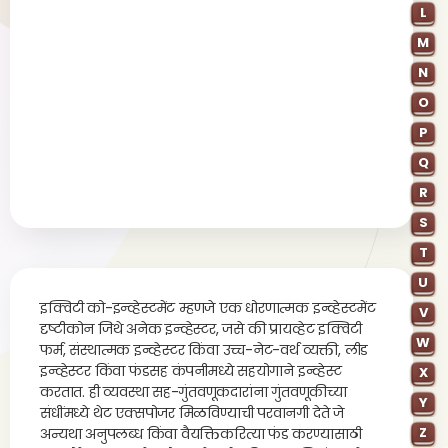
L
M
N
O
P
Q
R
S
T
U
इक्विटी को-इन्व्हेस्टमेंट म्हणजे एक धोरणात्मक इन्व्हेस्टमेंट
V
दृष्टीकोन जिथे अनेक इन्व्हेस्टर, जसे की प्रायव्हेट इक्विटी
W
फर्म, संस्थात्मक इन्व्हेस्टर किंवा उच्च-नेट-वर्थ व्यक्ती, लीड
इन्व्हेस्टर किंवा फंडसह कंपनीमध्ये सहयोगाने इन्व्हेस्ट
X
करतात. ही व्यवस्था सह-गुंतवणूकदारांना गुंतवणूकीच्या
Y
संधींमध्ये थेट एक्सपोजर मिळविण्याची परवानगी देते जे
Z
अन्यथा अनुपलब्ध किंवा वैयक्तिकरित्या फंड करण्यासाठी