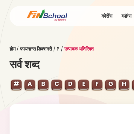
कोर्सेस
ब्लॉग्स
होम
/
फायनान्स डिक्शनरी
/
P
/
उत्पादक अतिरिक्त
सर्व शब्द
#
A
B
C
D
E
F
G
H