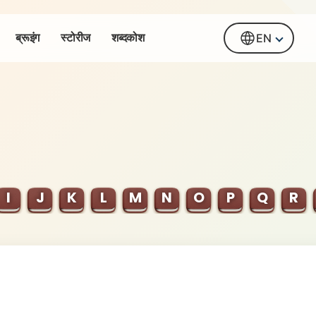
ब्रूइंग
स्टोरीज
शब्दकोश
EN
I
J
K
L
M
N
O
P
Q
R