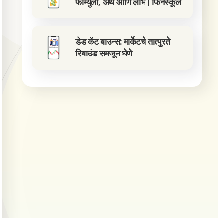
फॉर्म्युला, अर्थ आणि लाभ | फिनस्कूल
डेड कॅट बाउन्स: मार्केटचे तात्पुरते
रिबाउंड समजून घेणे