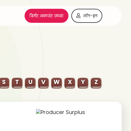
डिमॅट अकाउंट उघडा
लॉग-इन
S
T
U
V
W
X
Y
Z