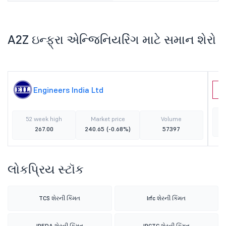
A2Z ઇન્ફ્રા એન્જિનિયરિંગ માટે સમાન શેરો
Engineers India Ltd
O
52 week high
Market price
Volume
267.00
240.65
(-0.68%)
57397
લોકપ્રિય સ્ટૉક
TCS શેરની કિંમત
Irfc શેરની કિંમત
IREDA શેરની કિંમત
IRCTC શેરની કિંમત