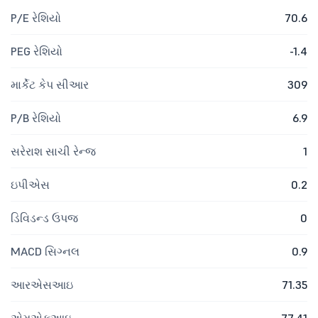
P/E રેશિયો
70.6
PEG રેશિયો
-1.4
માર્કેટ કેપ સીઆર
309
P/B રેશિયો
6.9
સરેરાશ સાચી રેન્જ
1
ઇપીએસ
0.2
ડિવિડન્ડ ઉપજ
0
MACD સિગ્નલ
0.9
આરએસઆઇ
71.35