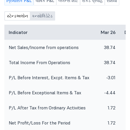
ત્રિમાસિક P&L
વાર્ષિક P&L
બૅલેન્સ શીટ
રોકડ પ્રવાહ
રેશિયો
સ્ટેન્ડઅલોન
કન્સોલિડેટેડ
Indicator
Mar 26
De
Net Sales/Income from operations
38.74
Total Income From Operations
38.74
P/L Before Interest, Excpt. Items & Tax
-3.01
P/L Before Exceptional Items & Tax
-4.44
P/L After Tax from Ordinary Activities
1.72
Net Profit/Loss For the Period
1.72