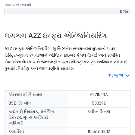
અન્ય સંસ્થાઓ
0.1%
લગભગ A2Z ઇન્ફ્રા એન્જિનિયરિંગ
A2Z ઇન્ફ્રા એન્જિનિયરિંગ. શું બિઝનેસ સેગમેન્ટમાં મુખ્યત્વે પાવર
ડિસ્ટ્રિબ્યુશન કંપનીઓને ઑપ્ટિક ફાઇબર કેબલ (OFC) અને સંબંધિત
સેવાઓના લેઇંગ અને જાળવણી સહિત ઇલેક્ટ્રિકલ ટ્રાન્સમિશન લાઇનનો
પુરવઠો, નિર્માણ અને જાળવણીનો સમાવેશ...
વધુ જુઓ
એનએસઈ સિમ્બૉલ
A2ZINFRA
BSE સિમ્બૉલ
533292
કાર્યકારી નિયામક, મેનેજિંગ
અમિત મિત્તલ
ડિરેક્ટર, મુખ્ય કાર્યકારી
અધિકારી
આઇસિન
INE619I01012