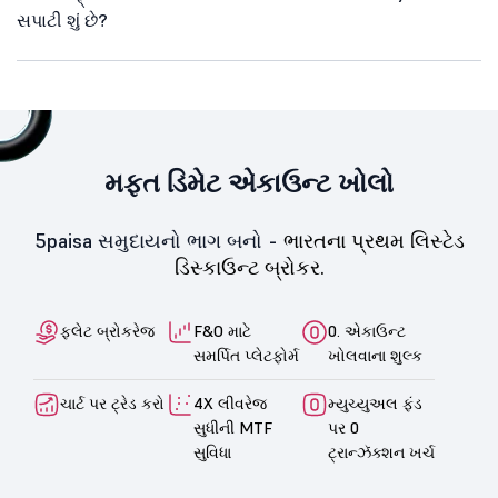
સપાટી શું છે?
મફત ડિમેટ એકાઉન્ટ ખોલો
5paisa સમુદાયનો ભાગ બનો -
ભારતના પ્રથમ લિસ્ટેડ
ડિસ્કાઉન્ટ બ્રોકર.
ફ્લેટ બ્રોકરેજ
F&O માટે
0. એકાઉન્ટ
સમર્પિત પ્લેટફોર્મ
ખોલવાના શુલ્ક
ચાર્ટ પર ટ્રેડ કરો
4X લીવરેજ
મ્યુચ્યુઅલ ફંડ
સુધીની MTF
પર 0
સુવિધા
ટ્રાન્ઝૅક્શન ખર્ચ