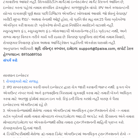
ટકાવારીના આધારે નહીં. સિક્યોરિટીઝ માર્કેટમાં ઇન્વેસ્ટમેન્ટ માર્કેટ રિસ્કને આધિન છે,
ઇન્વેસ્ટ કરતા પહેલાં તમામ સંબંધિત ડૉક્યૂમેન્ટ કાળજીપૂર્વક વાંચો. IPV અને ક્લાયન્ટની
યોગ્ય ચકાસણી પૂર્ણ થયા પછી ડિજિટલ એકાઉન્ટ ખોલવામાં આવશે. જો શેરનું વેચાણ/
ખરીદી મૂલ્ય ₹10/- અથવા તેનાથી ઓછું હોય, તો પ્રતિ શેર મહત્તમ 25 પૈસા બ્રોકરેજ
એકત્રિત કરી શકાય છે. બ્રોકરેજ સેબી દ્વારા નિર્ધારિત મર્યાદાને વટાવશે નહીં.
મ્યુચ્યુઅલ ફંડ, મ્યુચ્યુઅલ ફંડ-એસઆઇપી એક્સચેન્જ ટ્રેડેડ પ્રૉડક્ટ નથી, અને
સભ્ય માત્ર વિતરક તરીકે કાર્ય કરી રહ્યા છે. વિતરણ પ્રવૃત્તિના સંદર્ભમાં તમામ વિવાદો,
રોકાણકાર નિવારણ ફોરમ અથવા આર્બિટ્રેશન પદ્ધતિની ઍક્સેસ ધરાવશે નહીં.
અનુપાલન અધિકારી:
શ્રી. રવિન્દ્ર કલ્વંકર, ઇમેઇલ: support@5paisa.com, સપોર્ટ ડેસ્ક
હેલ્પલાઇન: 8976689766
સંપર્ક કરો
સાવધાન ઇન્વેસ્ટર
1.
રોકાણકારો માટે સલાહ
2. IPO સબસ્ક્રાઇબ કરતી વખતે ઇન્વેસ્ટર દ્વારા ચેક જારી કરવાની જરૂર નથી. ફક્ત બેંક
એકાઉન્ટ નંબર લખો અને ફાળવણીના કિસ્સામાં ચુકવણી કરવા માટે તમારી બેંકને અધિકૃત
કરવા માટે અરજી ફોર્મમાં સાઇન ઇન કરો. રિફંડની ચિંતા કરશો નહીં કારણ કે પૈસા
ઇન્વેસ્ટરના એકાઉન્ટમાં રહે છે.
3. એક્સચેન્જમાંથી મેસેજ: તમારા એકાઉન્ટમાં અનધિકૃત ટ્રાન્ઝૅક્શનને રોકો -> તમારા
સ્ટૉક બ્રોકર્સ સાથે તમારા મોબાઇલ નંબર/ઇમેઇલ આઇડી અપડેટ કરો. દિવસના અંતે તમારા
મોબાઇલ/ઇમેઇલ પર એક્સચેન્જથી સીધા તમારા ટ્રાન્ઝૅક્શનની માહિતી પ્રાપ્ત કરો.
રોકાણકારોના હિતમાં જારી.
4. ડિપોઝિટરીમાંથી મેસેજ: a) તમારા ડિમેટ એકાઉન્ટમાં અનધિકૃત ટ્રાન્ઝૅક્શનને રોકો ->