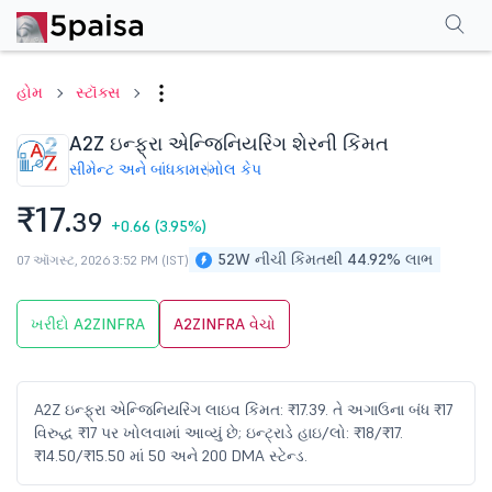
પરફોર્મન્સ
ફાઇનાન્શિયલ્સ
ટેક્નિકલ
ઇવેન્ટ્સ
શેરહોલ્ડિંગ પેટર્ન
વધુ
એફએ
હોમ
સ્ટૉક્સ
A2Z ઇન્ફ્રા એન્જિનિયરિંગ શેરની કિંમત
સીમેન્ટ અને બાંધકામ
સ્મોલ કેપ
₹17.
39
+0.66
(3.95%)
52W નીચી કિંમતથી 44.92% લાભ
07 ઑગસ્ટ, 2026 3:52 PM (IST)
ખરીદો A2ZINFRA
A2ZINFRA વેચો
A2Z ઇન્ફ્રા એન્જિનિયરિંગ લાઇવ કિંમત: ₹17.39. તે અગાઉના બંધ ₹17
વિરુદ્ધ ₹17 પર ખોલવામાં આવ્યું છે; ઇન્ટ્રાડે હાઇ/લો: ₹18/₹17.
₹14.50/₹15.50 માં 50 અને 200 DMA સ્ટેન્ડ.