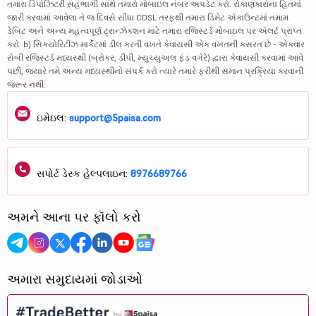
તમારા ડિપોઝિટરી સહભાગી સાથે તમારો મોબાઇલ નંબર અપડેટ કરો. રોકાણકારોના હિતમાં
જારી કરવામાં આવેલા તે જ દિવસે સીધા CDSL તરફથી તમારા ડિમેટ એકાઉન્ટમાં તમામ
ડેબિટ અને અન્ય મહત્વપૂર્ણ ટ્રાન્ઝૅક્શન માટે તમારા રજિસ્ટર્ડ મોબાઇલ પર ઍલર્ટ પ્રાપ્ત
કરો. b) સિક્યોરિટીઝ માર્કેટમાં ડીલ કરતી વખતે કેવાયસી એક વખતની કસરત છે - એકવાર
સેબી રજિસ્ટર્ડ મધ્યસ્થી (બ્રોકર, ડીપી, મ્યુચ્યુઅલ ફંડ વગેરે) દ્વારા કેવાયસી કરવામાં આવે
પછી, જ્યારે તમે અન્ય મધ્યસ્થીનો સંપર્ક કરો ત્યારે તમારે ફરીથી સમાન પ્રક્રિયા કરવાની
જરૂર નથી.
ઇમેઇલ:
support@5paisa.com
સપોર્ટ ડેસ્ક હેલ્પલાઇન:
8976689766
અમને આના પર ફૉલો કરો
અમારા સમુદાયમાં જોડાઓ