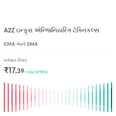
A2Z ઇન્ફ્રા એન્જિનિયરિંગ ટેક્નિકલ્સ
EMA અને SMA
વર્તમાન કિંમત
₹17.
39
+
0.66 (3.95%)