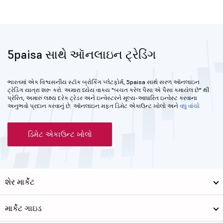
5paisa સાથે ઑનલાઇન ટ્રેડિંગ
ભારતમાં એક વિશ્વસનીય સ્ટૉક બ્રોકિંગ પ્લેટફોર્મ, 5paisa સાથે સરળ ઑનલાઇન
ટ્રેડિંગ યાત્રા શરૂ કરો. અમારા ધ્યેય વાક્ય "બચત કરેલ પૈસા એ પૈસા કમાયેલ છે" થી
પ્રેરિત, અમારું લક્ષ્ય દરેક ટ્રેડર અને ઇન્વેસ્ટરને મૂલ્ય-આધારિત ઇન્વેસ્ટ કરવાના
અનુભવો પ્રદાન કરવાનું છે. ઑનલાઇન મફત ડિમેટ એકાઉન્ટ ખોલો અને
વધુ વાંચો
ડિમેટ એકાઉન્ટ ખોલો
શેર માર્કેટ
માર્કેટ ગાઇડ