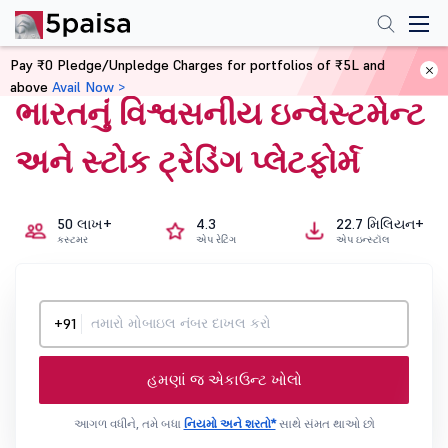
Pay ₹0 Pledge/Unpledge Charges for portfolios of ₹5L and
above
Avail Now >
ભારતનું વિશ્વસનીય ઇન્વેસ્ટમેન્ટ
અને સ્ટોક ટ્રેડિંગ પ્લેટફોર્મ
50 લાખ+
4.3
22.7 મિલિયન+
કસ્ટમર
એપ રેટિંગ
એપ ઇન્સ્ટૉલ
+91
હમણાં જ એકાઉન્ટ ખોલો
આગળ વધીને, તમે બધા
નિયમો અને શરતો*
સાથે સંમત થાઓ છો