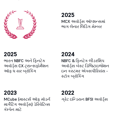
2025
MCX અવૉર્ડ્સ
ઑપ્શન્સમાં
ભાગ લેનાર લિડિંગ મેમ્બર
2025
2024
ભારત NBFC અને ફિનટેક
NBFC & ફિનટેક લીડરશિપ
અવૉર્ડ્સ
CX ટ્રાન્સફોર્મેશન
અવૉર્ડ્સ
બેસ્ટ ડિજિટાઇજેશન
ઑફ ધ યર બ્રોકિંગ
ઇન કસ્ટમર એક્સપીરિયંસ -
સ્ટૉક બ્રોકિંગ
2023
2022
MCube (માસ્ટર્સ ઑફ મૉડર્ન
ગ્રેટ ઇન્ડિયન BFSI
અવૉર્ડ્સ
માર્કેટિંગ અવૉર્ડ્સ)
ડેરિવેટિવ્સ
કૅમ્પેન માટે