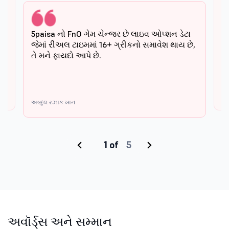
સનો
હુ
5paisa નો FnO ગેમ ચેન્જર છે લાઇવ ઓપ્શન ડેટા
ખ
જેમાં રીઅલ ટાઇમમાં 16+ ગ્રીકનો સમાવેશ થાય છે,
ે.
તે મને ફાયદો આપે છે.
વિપ
અબ્દુલ રઝાક ખાન
‹
›
અવૉર્ડ્સ અને સમ્માન