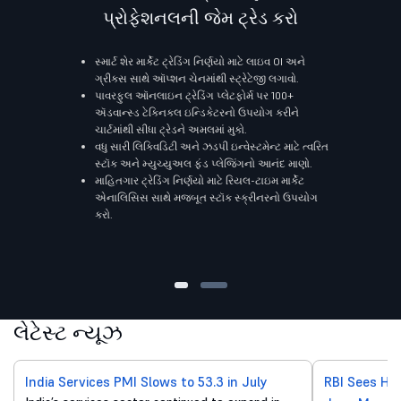
પ્રોફેશનલની જેમ ટ્રેડ કરો
સ્માર્ટ શેર માર્કેટ ટ્રેડિંગ નિર્ણયો માટે લાઇવ OI અને
ગ્રીક્સ સાથે ઑપ્શન ચેનમાંથી સ્ટ્રેટેજી લગાવો.
પાવરફુલ ઑનલાઇન ટ્રેડિંગ પ્લેટફોર્મ પર 100+
ઍડવાન્સ્ડ ટેક્નિકલ ઇન્ડિકેટરનો ઉપયોગ કરીને
ચાર્ટમાંથી સીધા ટ્રેડને અમલમાં મુકો.
વધુ સારી લિક્વિડિટી અને ઝડપી ઇન્વેસ્ટમેન્ટ માટે ત્વરિત
સ્ટૉક અને મ્યુચ્યુઅલ ફંડ પ્લેજિંગનો આનંદ માણો.
માહિતગાર ટ્રેડિંગ નિર્ણયો માટે રિયલ-ટાઇમ માર્કેટ
એનાલિસિસ સાથે મજબૂત સ્ટૉક સ્ક્રીનરનો ઉપયોગ
કરો.
લેટેસ્ટ ન્યૂઝ
India Services PMI Slows to 53.3 in July
RBI Sees He