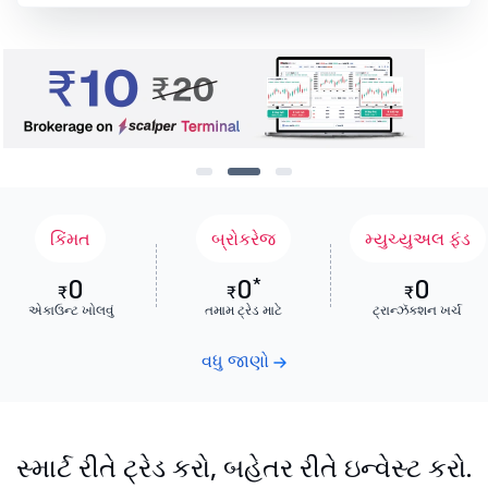
કિંમત
બ્રોકરેજ
મ્યુચ્યુઅલ ફંડ
0
0
*
0
₹
₹
₹
એકાઉન્ટ ખોલવું
તમામ ટ્રેડ માટે
ટ્રાન્ઝૅક્શન ખર્ચ
વધુ જાણો
સ્માર્ટ રીતે ટ્રેડ કરો, બહેતર રીતે ઇન્વેસ્ટ કરો.