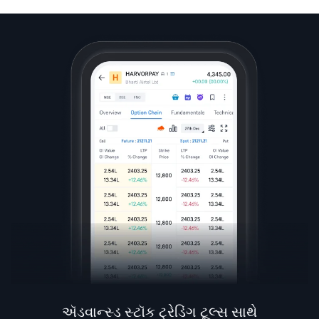
ઍડવાન્સ્ડ સ્ટૉક ટ્રેડિંગ ટૂલ્સ સાથે