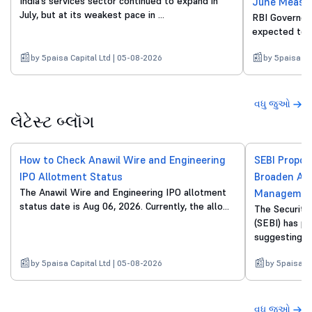
India’s services sector continued to expand in
June Measu
July, but at its weakest pace in ...
RBI Governor 
expected to p
by 5paisa Capital Ltd | 05-08-2026
by 5paisa Ca
વધુ જુઓ
લેટેસ્ટ બ્લૉગ
How to Check Anawil Wire and Engineering
SEBI Propo
IPO Allotment Status
Broaden Acc
The Anawil Wire and Engineering IPO allotment
Managemen
status date is Aug 06, 2026. Currently, the allo...
The Securiti
(SEBI) has pu
suggesting a s
by 5paisa Capital Ltd | 05-08-2026
by 5paisa Ca
વધુ જુઓ