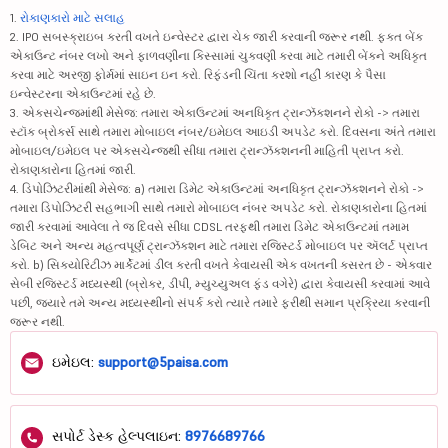
1.
રોકાણકારો માટે સલાહ
2. IPO સબસ્ક્રાઇબ કરતી વખતે ઇન્વેસ્ટર દ્વારા ચેક જારી કરવાની જરૂર નથી. ફક્ત બેંક
એકાઉન્ટ નંબર લખો અને ફાળવણીના કિસ્સામાં ચુકવણી કરવા માટે તમારી બેંકને અધિકૃત
કરવા માટે અરજી ફોર્મમાં સાઇન ઇન કરો. રિફંડની ચિંતા કરશો નહીં કારણ કે પૈસા
ઇન્વેસ્ટરના એકાઉન્ટમાં રહે છે.
3. એક્સચેન્જમાંથી મેસેજ: તમારા એકાઉન્ટમાં અનધિકૃત ટ્રાન્ઝૅક્શનને રોકો -> તમારા
સ્ટૉક બ્રોકર્સ સાથે તમારા મોબાઇલ નંબર/ઇમેઇલ આઇડી અપડેટ કરો. દિવસના અંતે તમારા
મોબાઇલ/ઇમેઇલ પર એક્સચેન્જથી સીધા તમારા ટ્રાન્ઝૅક્શનની માહિતી પ્રાપ્ત કરો.
રોકાણકારોના હિતમાં જારી.
4. ડિપોઝિટરીમાંથી મેસેજ: a) તમારા ડિમેટ એકાઉન્ટમાં અનધિકૃત ટ્રાન્ઝૅક્શનને રોકો ->
તમારા ડિપોઝિટરી સહભાગી સાથે તમારો મોબાઇલ નંબર અપડેટ કરો. રોકાણકારોના હિતમાં
જારી કરવામાં આવેલા તે જ દિવસે સીધા CDSL તરફથી તમારા ડિમેટ એકાઉન્ટમાં તમામ
ડેબિટ અને અન્ય મહત્વપૂર્ણ ટ્રાન્ઝૅક્શન માટે તમારા રજિસ્ટર્ડ મોબાઇલ પર ઍલર્ટ પ્રાપ્ત
કરો. b) સિક્યોરિટીઝ માર્કેટમાં ડીલ કરતી વખતે કેવાયસી એક વખતની કસરત છે - એકવાર
સેબી રજિસ્ટર્ડ મધ્યસ્થી (બ્રોકર, ડીપી, મ્યુચ્યુઅલ ફંડ વગેરે) દ્વારા કેવાયસી કરવામાં આવે
પછી, જ્યારે તમે અન્ય મધ્યસ્થીનો સંપર્ક કરો ત્યારે તમારે ફરીથી સમાન પ્રક્રિયા કરવાની
જરૂર નથી.
ઇમેઇલ:
support@5paisa.com
સપોર્ટ ડેસ્ક હેલ્પલાઇન:
8976689766