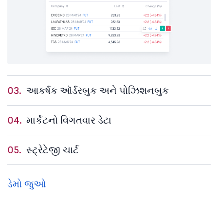
03.
આકર્ષક ઑર્ડરબુક અને પોઝિશનબુક
04.
માર્કેટનો વિગતવાર ડેટા
05.
સ્ટ્રેટેજી ચાર્ટ
ડેમો જુઓ