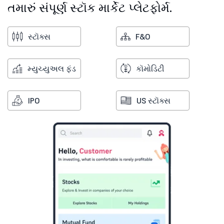
તમારું સંપૂર્ણ સ્ટૉક માર્કેટ પ્લેટફોર્મ.
સ્ટૉક્સ
F&O
મ્યુચ્યુઅલ ફંડ
કૉમોડિટી
IPO
US સ્ટૉક્સ