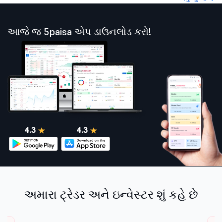
આજે જ 5paisa એપ ડાઉનલોડ કરો!
4.3
4.3
અમારા ટ્રેડર અને ઇન્વેસ્ટર શું કહે છે