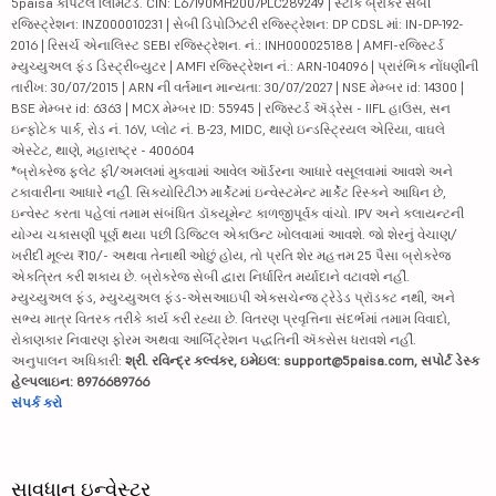
5paisa કેપિટલ લિમિટેડ. CIN: L67190MH2007PLC289249 | સ્ટૉક બ્રોકર સેબી
રજિસ્ટ્રેશન: INZ000010231 | સેબી ડિપોઝિટરી રજિસ્ટ્રેશન: DP CDSL માં: IN-DP-192-
2016 | રિસર્ચ એનાલિસ્ટ SEBI રજિસ્ટ્રેશન. નં.: INH000025188 | AMFI-રજિસ્ટર્ડ
મ્યુચ્યુઅલ ફંડ ડિસ્ટ્રીબ્યુટર | AMFI રજિસ્ટ્રેશન નં.: ARN-104096 | પ્રારંભિક નોંધણીની
તારીખ: 30/07/2015 | ARN ની વર્તમાન માન્યતા: 30/07/2027 | NSE મેમ્બર id: 14300 |
BSE મેમ્બર id: 6363 | MCX મેમ્બર ID: 55945 | રજિસ્ટર્ડ ઍડ્રેસ - IIFL હાઉસ, સન
ઇન્ફોટેક પાર્ક, રોડ નં. 16V, પ્લોટ નં. B-23, MIDC, થાણે ઇન્ડસ્ટ્રિયલ એરિયા, વાઘલે
એસ્ટેટ, થાણે, મહારાષ્ટ્ર - 400604
*બ્રોકરેજ ફ્લેટ ફી/અમલમાં મુકવામાં આવેલ ઑર્ડરના આધારે વસૂલવામાં આવશે અને
ટકાવારીના આધારે નહીં. સિક્યોરિટીઝ માર્કેટમાં ઇન્વેસ્ટમેન્ટ માર્કેટ રિસ્કને આધિન છે,
ઇન્વેસ્ટ કરતા પહેલાં તમામ સંબંધિત ડૉક્યૂમેન્ટ કાળજીપૂર્વક વાંચો. IPV અને ક્લાયન્ટની
યોગ્ય ચકાસણી પૂર્ણ થયા પછી ડિજિટલ એકાઉન્ટ ખોલવામાં આવશે. જો શેરનું વેચાણ/
ખરીદી મૂલ્ય ₹10/- અથવા તેનાથી ઓછું હોય, તો પ્રતિ શેર મહત્તમ 25 પૈસા બ્રોકરેજ
એકત્રિત કરી શકાય છે. બ્રોકરેજ સેબી દ્વારા નિર્ધારિત મર્યાદાને વટાવશે નહીં.
મ્યુચ્યુઅલ ફંડ, મ્યુચ્યુઅલ ફંડ-એસઆઇપી એક્સચેન્જ ટ્રેડેડ પ્રૉડક્ટ નથી, અને
સભ્ય માત્ર વિતરક તરીકે કાર્ય કરી રહ્યા છે. વિતરણ પ્રવૃત્તિના સંદર્ભમાં તમામ વિવાદો,
રોકાણકાર નિવારણ ફોરમ અથવા આર્બિટ્રેશન પદ્ધતિની ઍક્સેસ ધરાવશે નહીં.
અનુપાલન અધિકારી:
શ્રી. રવિન્દ્ર કલ્વંકર, ઇમેઇલ: support@5paisa.com, સપોર્ટ ડેસ્ક
હેલ્પલાઇન: 8976689766
સંપર્ક કરો
સાવધાન ઇન્વેસ્ટર