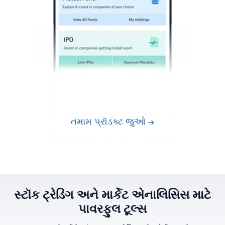
તમામ પ્રૉડક્ટ જુઓ
સ્ટૉક ટ્રેડિંગ અને માર્કેટ એનાલિસિસ માટે
પાવરફુલ ટૂલ્સ