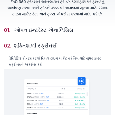
FnO 360 ટ્રેડર્સને ઑનલાઇન ટ્રેડિંગ પ્લેટફોર્મ પર ટ્રેન્ડનું
વિશ્લેષણ કરવા અને ટ્રેડને ઝડપથી અમલમાં મૂકવા માટે રિયલ-
ટાઇમ માર્કેટ ડેટા અને ટૂલ્સ ઍક્સેસ કરવામાં મદદ કરે છે.
01.
ઓપન ઇન્ટરેસ્ટ એનાલિસિસ
02.
શક્તિશાળી સ્ક્રીનર્સ
ડેરિવેટિવ કોન્ટ્રાક્ટમાં રિયલ ટાઇમ માર્કેટ સ્કૅનિંગ માટે સુપર ફાસ્ટ
સ્ક્રીનરને ઍક્સેસ કરો.