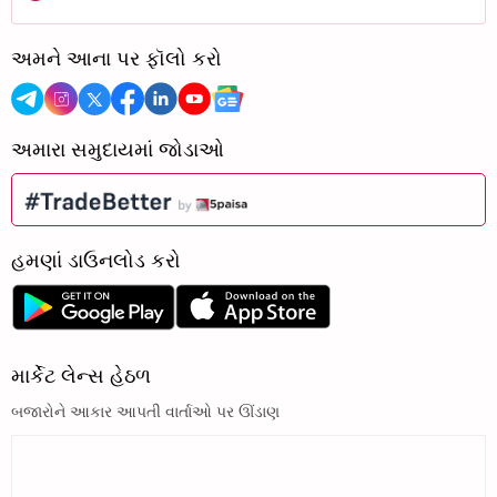
અમને આના પર ફૉલો કરો
અમારા સમુદાયમાં જોડાઓ
હમણાં ડાઉનલોડ કરો
માર્કેટ લેન્સ હેઠળ
બજારોને આકાર આપતી વાર્તાઓ પર ઊંડાણ