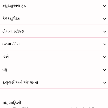
મ્યુચ્યુઅલ ફંડ
કેલ્ક્યુલેટર
ટોચના સ્ટૉક્સ
ઇન્ડાઇસિસ
વિશે
વધુ
ફ્યુચર્સ અને ઑપ્શન્સ
વધુ માહિતી