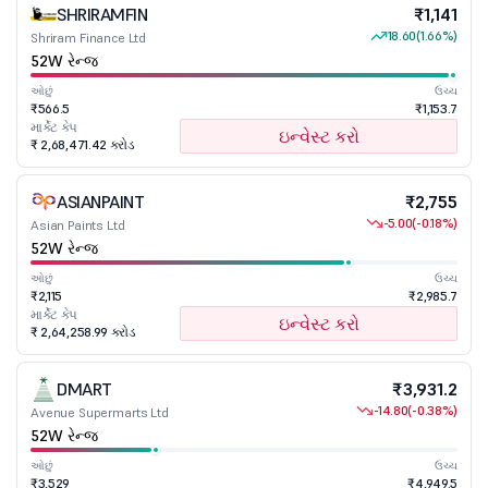
SHRIRAMFIN
₹1,141
18.60
(1.66%)
Shriram Finance Ltd
52W રેન્જ
ઓછું
ઉચ્ચ
₹566.5
₹1,153.7
માર્કેટ કેપ
ઇન્વેસ્ટ કરો
₹ 2,68,471.42 કરોડ
ASIANPAINT
₹2,755
-5.00
(-0.18%)
Asian Paints Ltd
52W રેન્જ
ઓછું
ઉચ્ચ
₹2,115
₹2,985.7
માર્કેટ કેપ
ઇન્વેસ્ટ કરો
₹ 2,64,258.99 કરોડ
DMART
₹3,931.2
-14.80
(-0.38%)
Avenue Supermarts Ltd
52W રેન્જ
ઓછું
ઉચ્ચ
₹3,529
₹4,949.5