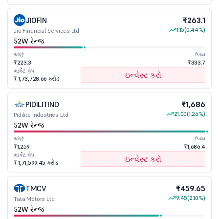
JIOFIN
₹263.1
1.15
(0.44%)
Jio Financial Services Ltd
52W રેન્જ
ઓછું
ઉચ્ચ
₹223.3
₹333.7
માર્કેટ કેપ
ઇન્વેસ્ટ કરો
₹ 1,73,728.66 કરોડ
PIDILITIND
₹1,686
21.00
(1.26%)
Pidilite Industries Ltd
52W રેન્જ
ઓછું
ઉચ્ચ
₹1,259
₹1,686.4
માર્કેટ કેપ
ઇન્વેસ્ટ કરો
₹ 1,71,599.45 કરોડ
TMCV
₹459.65
9.45
(2.10%)
Tata Motors Ltd
52W રેન્જ