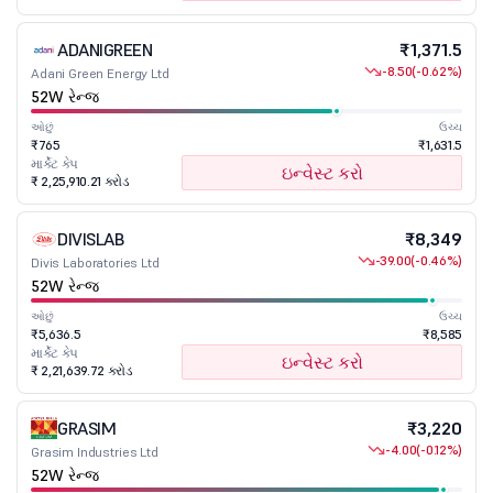
ADANIGREEN
₹1,371.5
-8.50
(-0.62%)
Adani Green Energy Ltd
52W રેન્જ
ઓછું
ઉચ્ચ
₹765
₹1,631.5
માર્કેટ કેપ
ઇન્વેસ્ટ કરો
₹ 2,25,910.21 કરોડ
DIVISLAB
₹8,349
-39.00
(-0.46%)
Divis Laboratories Ltd
52W રેન્જ
ઓછું
ઉચ્ચ
₹5,636.5
₹8,585
માર્કેટ કેપ
ઇન્વેસ્ટ કરો
₹ 2,21,639.72 કરોડ
GRASIM
₹3,220
-4.00
(-0.12%)
Grasim Industries Ltd
52W રેન્જ