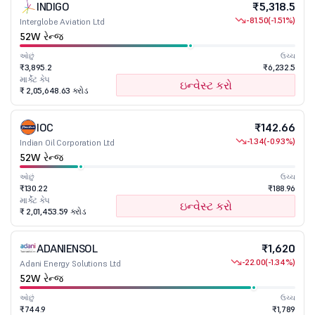
INDIGO
₹5,318.5
-81.50
(-1.51%)
Interglobe Aviation Ltd
52W રેન્જ
ઓછું
ઉચ્ચ
₹3,895.2
₹6,232.5
માર્કેટ કેપ
ઇન્વેસ્ટ કરો
₹ 2,05,648.63 કરોડ
IOC
₹142.66
-1.34
(-0.93%)
Indian Oil Corporation Ltd
52W રેન્જ
ઓછું
ઉચ્ચ
₹130.22
₹188.96
માર્કેટ કેપ
ઇન્વેસ્ટ કરો
₹ 2,01,453.59 કરોડ
ADANIENSOL
₹1,620
-22.00
(-1.34%)
Adani Energy Solutions Ltd
52W રેન્જ
ઓછું
ઉચ્ચ
₹744.9
₹1,789