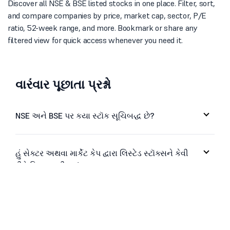
Discover all NSE & BSE listed stocks in one place. Filter, sort,
and compare companies by price, market cap, sector, P/E
ratio, 52-week range, and more. Bookmark or share any
filtered view for quick access whenever you need it.
વારંવાર પૂછાતા પ્રશ્નો
NSE અને BSE પર કયા સ્ટૉક સૂચિબદ્ધ છે?
હું સેક્ટર અથવા માર્કેટ કેપ દ્વારા લિસ્ટેડ સ્ટૉક્સને કેવી
રીતે ફિલ્ટર કરી શકું?
શું હું પ્રાઇસ, P/E રેશિયો અથવા 52-અઠવાડિયાની રેન્જ
દ્વારા સ્ટૉક્સને ક્રમબદ્ધ કરી શકું છું?