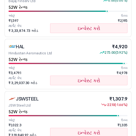
0.00
(0.00%)
Bajaj Finserv Ltd
52W રેન્જ
ઓછું
ઉચ્ચ
₹1,597
₹2,195
માર્કેટ કેપ
ઇન્વેસ્ટ કરો
₹ 3,33,874.73 કરોડ
HAL
₹4,920
275.00
(5.92%)
Hindustan Aeronautics Ltd
52W રેન્જ
ઓછું
ઉચ્ચ
₹3,479.1
₹4,978
માર્કેટ કેપ
ઇન્વેસ્ટ કરો
₹ 3,29,037.30 કરોડ
JSWSTEEL
₹1,307.9
-22.10
(-1.66%)
JSW Steel Ltd
52W રેન્જ
ઓછું
ઉચ્ચ
₹1,022.3
₹1,335
માર્કેટ કેપ
ઇન્વેસ્ટ કરો
₹ 3,19,840.92 કરોડ