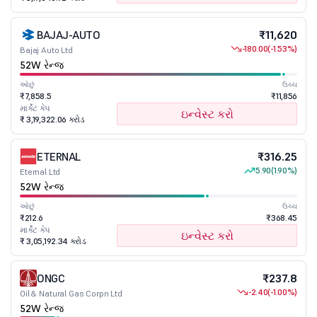
BAJAJ-AUTO
₹11,620
-180.00
(-1.53%)
Bajaj Auto Ltd
52W રેન્જ
ઓછું
ઉચ્ચ
₹7,858.5
₹11,856
માર્કેટ કેપ
ઇન્વેસ્ટ કરો
₹ 3,19,322.06 કરોડ
ETERNAL
₹316.25
5.90
(1.90%)
Eternal Ltd
52W રેન્જ
ઓછું
ઉચ્ચ
₹212.6
₹368.45
માર્કેટ કેપ
ઇન્વેસ્ટ કરો
₹ 3,05,192.34 કરોડ
ONGC
₹237.8
-2.40
(-1.00%)
Oil & Natural Gas Corpn Ltd
52W રેન્જ