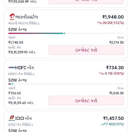
₹17,93,060.89 કરોડ
ભારતીયાર્ટલ
₹1,948.00
-30.00
(-1.52%)
ભારતી એરટેલ લિમિટેડ
52W રેન્જ
ઓછી
ઉચ્ચ
₹1,740.50
₹2,174.50
માર્કેટ કેપ
ઇન્વેસ્ટ કરો
₹12,15,559.93 કરોડ
HDFC બેંક
₹734.30
-0.70
(-0.10%)
HDFC બેંક લિમિટેડ
52W રેન્જ
ઓછી
ઉચ્ચ
₹726.65
₹1,020.50
માર્કેટ કેપ
ઇન્વેસ્ટ કરો
₹11,31,511.63 કરોડ
ICICI બેંક
₹1,457.50
7.40
(0.51%)
ICICI બેંક લિમિટેડ
52W રેન્જ