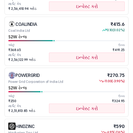
માર્કેટ કેપ
ઇન્વેસ્ટ કરો
₹ 2,56,410.94 કરોડ
COALINDIA
₹415.6
0.10
(0.02%)
Coal India Ltd
52W રેન્જ
ઓછું
ઉચ્ચ
₹368.65
₹491.25
માર્કેટ કેપ
ઇન્વેસ્ટ કરો
₹ 2,56,122.99 કરોડ
POWERGRID
₹270.75
-11.00
(-3.90%)
Power Grid Corporation of India Ltd
52W રેન્જ
ઓછું
ઉચ્ચ
₹250
₹324.95
માર્કેટ કેપ
ઇન્વેસ્ટ કરો
₹ 2,51,813.85 કરોડ
HINDZINC
₹590
-6.95
(-1.16%)
Hindustan Zinc Ltd