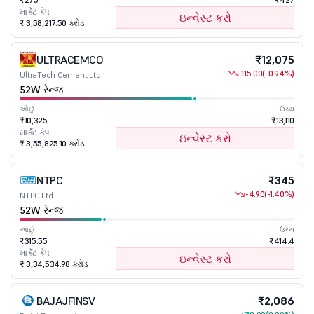
માર્કેટ કેપ
ઇન્વેસ્ટ કરો
₹ 3,58,217.50 કરોડ
ULTRACEMCO
₹12,075
-115.00
(-0.94%)
UltraTech Cement Ltd
52W રેન્જ
ઓછું
ઉચ્ચ
₹10,325
₹13,110
માર્કેટ કેપ
ઇન્વેસ્ટ કરો
₹ 3,55,825.10 કરોડ
NTPC
₹345
-4.90
(-1.40%)
NTPC Ltd
52W રેન્જ
ઓછું
ઉચ્ચ
₹315.55
₹414.4
માર્કેટ કેપ
ઇન્વેસ્ટ કરો
₹ 3,34,534.98 કરોડ
BAJAJFINSV
₹2,086