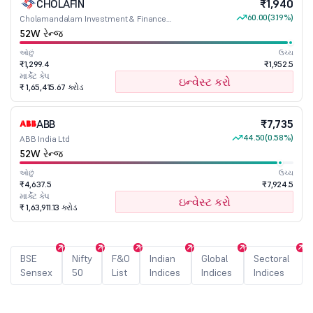
CHOLAFIN
₹1,940
60.00
(3.19%)
Cholamandalam Investment & Finance
Company Ltd
52W રેન્જ
ઓછું
ઉચ્ચ
₹1,299.4
₹1,952.5
માર્કેટ કેપ
ઇન્વેસ્ટ કરો
₹ 1,65,415.67 કરોડ
ABB
₹7,735
44.50
(0.58%)
ABB India Ltd
52W રેન્જ
ઓછું
ઉચ્ચ
₹4,637.5
₹7,924.5
માર્કેટ કેપ
ઇન્વેસ્ટ કરો
₹ 1,63,911.13 કરોડ
BSE
Nifty
F&O
Indian
Global
Sectoral
Sensex
50
List
Indices
Indices
Indices