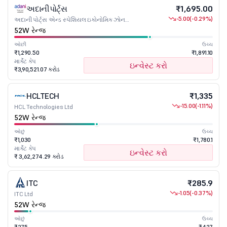
અદાનીપોર્ટ્સ
₹1,695.00
-5.00
(-0.29%)
અદાની પોર્ટ્સ એન્ડ સ્પેશિયલ ઇકોનોમિક ઝોન
લિમિટેડ
52W રેન્જ
ઓછી
ઉચ્ચ
₹1,290.50
₹1,891.10
માર્કેટ કેપ
ઇન્વેસ્ટ કરો
₹3,90,521.07 કરોડ
HCLTECH
₹1,335
-15.00
(-1.11%)
HCL Technologies Ltd
52W રેન્જ
ઓછું
ઉચ્ચ
₹1,030
₹1,780.1
માર્કેટ કેપ
ઇન્વેસ્ટ કરો
₹ 3,62,274.29 કરોડ
ITC
₹285.9
-1.05
(-0.37%)
ITC Ltd
52W રેન્જ
ઓછું
ઉચ્ચ
₹275
₹427