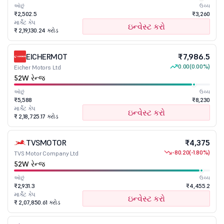
ઓછું
ઉચ્ચ
₹2,502.5
₹3,260
માર્કેટ કેપ
ઇન્વેસ્ટ કરો
₹ 2,19,130.24 કરોડ
EICHERMOT
₹7,986.5
0.00
(0.00%)
Eicher Motors Ltd
52W રેન્જ
ઓછું
ઉચ્ચ
₹5,588
₹8,230
માર્કેટ કેપ
ઇન્વેસ્ટ કરો
₹ 2,18,725.17 કરોડ
TVSMOTOR
₹4,375
-80.20
(-1.80%)
TVS Motor Company Ltd
52W રેન્જ
ઓછું
ઉચ્ચ
₹2,931.3
₹4,455.2
માર્કેટ કેપ
ઇન્વેસ્ટ કરો
₹ 2,07,850.61 કરોડ