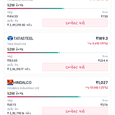
52W રેન્જ
ઓછું
ઉચ્ચ
₹414.55
₹733
માર્કેટ કેપ
ઇન્વેસ્ટ કરો
₹ 2,49,293.82 કરોડ
TATASTEEL
₹189.3
-3.69
(-1.91%)
Tata Steel Ltd
52W રેન્જ
ઓછું
ઉચ્ચ
₹153.05
₹224.4
માર્કેટ કેપ
ઇન્વેસ્ટ કરો
₹ 2,36,313.17 કરોડ
HINDALCO
₹1,027
-13.00
(-1.25%)
Hindalco Industries Ltd
52W રેન્જ
ઓછું
ઉચ્ચ
₹657.5
₹1,176
માર્કેટ કેપ
ઇન્વેસ્ટ કરો
₹ 2,30,790.16 કરોડ