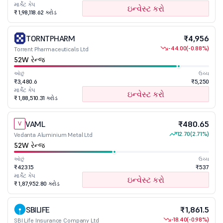
માર્કેટ કેપ
ઇન્વેસ્ટ કરો
₹ 1,98,118.62 કરોડ
TORNTPHARM
₹4,956
-44.00
(-0.88%)
Torrent Pharmaceuticals Ltd
52W રેન્જ
ઓછું
ઉચ્ચ
₹3,480.6
₹5,250
માર્કેટ કેપ
ઇન્વેસ્ટ કરો
₹ 1,88,510.31 કરોડ
VAML
₹480.65
V
12.70
(2.71%)
Vedanta Aluminium Metal Ltd
52W રેન્જ
ઓછું
ઉચ્ચ
₹423.15
₹537
માર્કેટ કેપ
ઇન્વેસ્ટ કરો
₹ 1,87,952.80 કરોડ
SBILIFE
₹1,861.5
-18.40
(-0.98%)
SBI Life Insurance Company Ltd