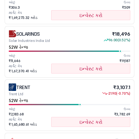
ઓછું
ઉચ્ચ
₹306.3
₹509
માર્કેટ કેપ
ઇન્વેસ્ટ કરો
₹ 1,69,275.32 કરોડ
SOLARINDS
₹18,496
96.00
(0.52%)
Solar Industries India Ltd
52W રેન્જ
ઓછું
ઉચ્ચ
₹11,646
₹19,187
માર્કેટ કેપ
ઇન્વેસ્ટ કરો
₹ 1,67,370.41 કરોડ
TRENT
₹3,107.1
-21.90
(-0.70%)
Trent Ltd
52W રેન્જ
ઓછું
ઉચ્ચ
₹2,183.68
₹3,782.69
માર્કેટ કેપ
ઇન્વેસ્ટ કરો
₹ 1,65,680.61 કરોડ