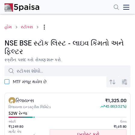
હોમ
સ્ટૉક્સ
NSE BSE સ્ટૉક લિસ્ટ - લાઇવ કિંમતો અને
ફિલ્ટર
સ્ક્રીન. પસંદ કરો. રોકાણ શરૂ કરો.
MTF મંજૂર થયેલ છે
રિલાયન્સ
₹1,325.00
45.00
(3.52%)
રિલાયન્સ ઇન્ડસ્ટ્રીસ લિમિટેડ
52W રેન્જ
ઓછી
ઉચ્ચ
₹1,249.80
₹1,611.80
માર્કેટ કેપ
ઇન્વેસ્ટ કરો