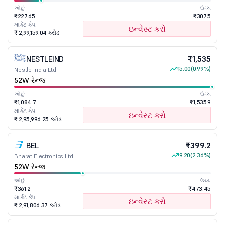
ઓછું
ઉચ્ચ
₹227.65
₹307.5
માર્કેટ કેપ
ઇન્વેસ્ટ કરો
₹ 2,99,159.04 કરોડ
NESTLEIND
₹1,535
15.00
(0.99%)
Nestle India Ltd
52W રેન્જ
ઓછું
ઉચ્ચ
₹1,084.7
₹1,535.9
માર્કેટ કેપ
ઇન્વેસ્ટ કરો
₹ 2,95,996.25 કરોડ
BEL
₹399.2
9.20
(2.36%)
Bharat Electronics Ltd
52W રેન્જ
ઓછું
ઉચ્ચ
₹361.2
₹473.45
માર્કેટ કેપ
ઇન્વેસ્ટ કરો
₹ 2,91,806.37 કરોડ