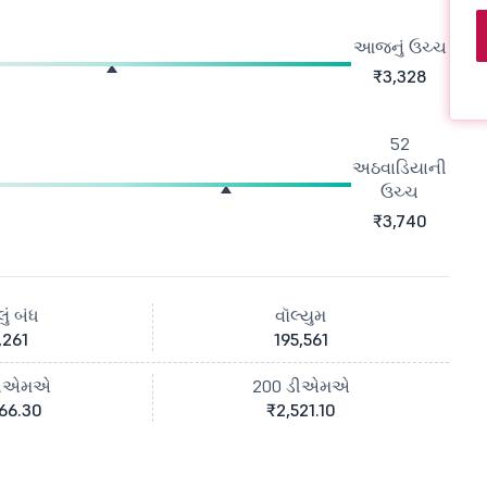
આજનું ઉચ્ચ
₹3,328
52
અઠવાડિયાની
ઉચ્ચ
₹3,740
ું બંધ
વૉલ્યુમ
,261
195,561
ડીએમએ
200 ડીએમએ
66.30
₹2,521.10