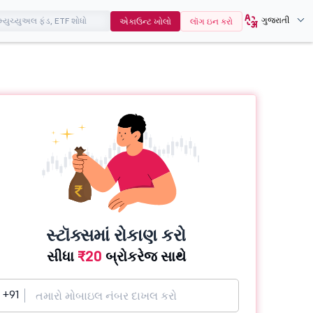
ગુજરાતી
એકાઉન્ટ ખોલો
લૉગ ઇન કરો
સ્ટૉક્સમાં રોકાણ કરો
સીધા
₹20
બ્રોકરેજ સાથે
+91