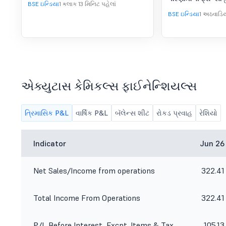
Intimation
BSE ઇન્ડિયા
1 કલાક 13 મિનિટ પહેલાં
BSE ઇન્ડિયા
1 અઠવાડિય
એક્યુટાસ કેમિકલ્સ ફાઈનેન્શિયલ્સ
ત્રિમાસિક P&L
વાર્ષિક P&L
બૅલેન્સ શીટ
રોકડ પ્રવાહ
રેશિયો
Indicator
Jun 26
Net Sales/Income from operations
322.41
Total Income From Operations
322.41
P/L Before Interest, Excpt. Items & Tax
105.13