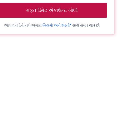
મફત ડિમેટ એકાઉન્ટ ખોલો
આગળ વધીને, તમે અમારા
નિયમો અને શરતો*
સાથે સંમત થાવ છો