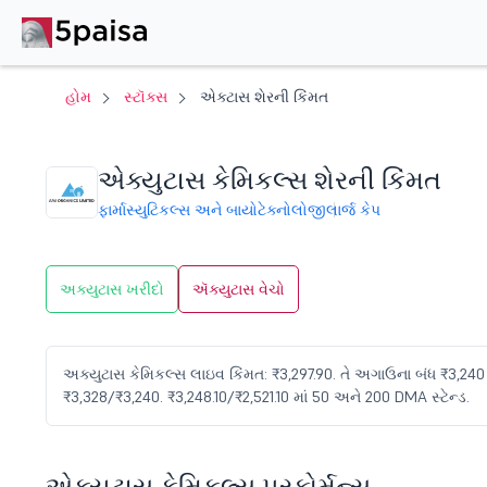
હોમ
સ્ટૉક્સ
એક્ટાસ શેરની કિંમત
એક્યુટાસ કેમિકલ્સ શેરની કિંમત
ફાર્માસ્યુટિકલ્સ અને બાયોટેક્નોલોજી
લાર્જ કેપ
અક્યુટાસ ખરીદો
ઍક્યુટાસ વેચો
અક્યુટાસ કેમિકલ્સ લાઇવ કિંમત: ₹3,297.90. તે અગાઉના બંધ ₹3,240 વિર
₹3,328/₹3,240. ₹3,248.10/₹2,521.10 માં 50 અને 200 DMA સ્ટેન્ડ.
એક્યુટાસ કેમિકલ્સ પરફોર્મન્સ