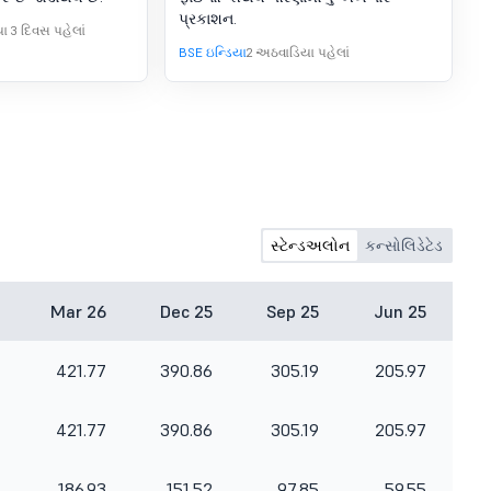
પ્રકાશન.
ા 3 દિવસ પહેલાં
BSE ઇન્ડિયા
2 અઠવાડિયા પહેલાં
સ્ટેન્ડઅલોન
કન્સોલિડેટેડ
Mar 26
Dec 25
Sep 25
Jun 25
421.77
390.86
305.19
205.97
421.77
390.86
305.19
205.97
186.93
151.52
97.85
59.55