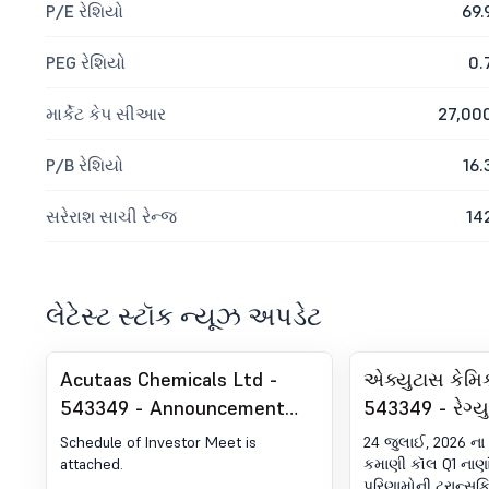
P/E રેશિયો
69.
PEG રેશિયો
0.
માર્કેટ કેપ સીઆર
27,00
P/B રેશિયો
16.
સરેરાશ સાચી રેન્જ
14
લેટેસ્ટ સ્ટૉક ન્યૂઝ અપડેટ
Acutaas Chemicals Ltd -
એક્યુટાસ કેમિક
543349 - Announcement
543349 - રેગ્
under Regulation 30 (LODR)-
(LODR) હેઠળ જ
Schedule of Investor Meet is
24 જુલાઈ, 2026 ન
Analyst / Investor Meet -
અર્નિંગ્સ કૉલ ટ્
attached.
કમાણી કૉલ Q1 નાણાં
પરિણામોની ટ્રાન્સક્