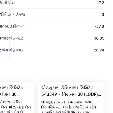
9
ઇપીએસ
47.2
7
ડિવિડન્ડ ઉપજ
0
0
MACD સિગ્નલ
-37.8
3
આરએસઆઇ
48.05
2
એમએફઆઇ
28.94
લ્સ લિમિટેડ -
એક્યુટાસ કેમિકલ્સ લિમિટેડ -
યુલેશન 30
543349 - નિયમન 30 (LODR)
ાહેરાત -
હેઠળ જાહેરાત - અખબાર
ા રોજ આયોજિત
30 જૂન, 2026 ના રોજ સમાપ્ત થયેલ
રાન્સક્રિપ્ટ
પ્રકાશન
કીય વર્ષ 27 નાણાંકીય
ત્રિમાસિક માટે કંપનીના ઑડિટ ન કરેલ
રિપ્ટ જોડાયેલ છે.
ફાઇનાન્શિયલ પરિણામોનું અખબાર