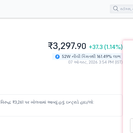
₹3,297.
90
+37.3
(1.14%)
52W નીચી કિંમતથી 161.49% લાભ
07 ઑગસ્ટ, 2026 3:54 PM (IST)
ુદ્ધ ₹3,261 પર ખોલવામાં આવ્યું હતું; ઇન્ટ્રાડે હાઇ/લો: