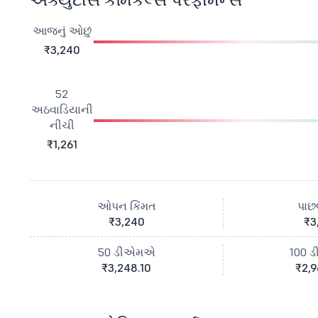
આજનું ઓછું
₹3,240
52
અઠવાડિયાની
નીચી
₹1,261
ઓપન કિંમત
પાછલ
₹3,240
₹3
50 ડીએમએ
100 
₹3,248.10
₹2,9