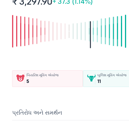
₹ 3,297.
90
+
37.3 (1.14%)
બિયરિશ મૂવિંગ એવરેજ
બુલિશ મૂવિંગ એવરેજ
5
11
પ્રતિરોધ અને સમર્થન