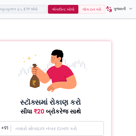
ગુજરાતી
એકાઉન્ટ ખોલો
લૉગ ઇન કરો
સ્ટૉક્સમાં રોકાણ કરો
સીધા
₹20
બ્રોકરેજ સાથે
+91