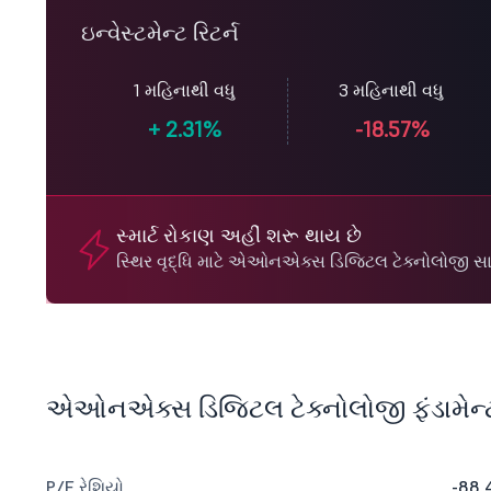
ઇન્વેસ્ટમેન્ટ રિટર્ન
1 મહિનાથી વધુ
3 મહિનાથી વધુ
+
2.31%
-18.57%
સ્માર્ટ રોકાણ અહીં શરૂ થાય છે
સ્થિર વૃદ્ધિ માટે એઓનએક્સ ડિજિટલ ટેક્નોલોજી સાથ
એઓનએક્સ ડિજિટલ ટેક્નોલોજી ફંડામેન્
P/E રેશિયો
-88.