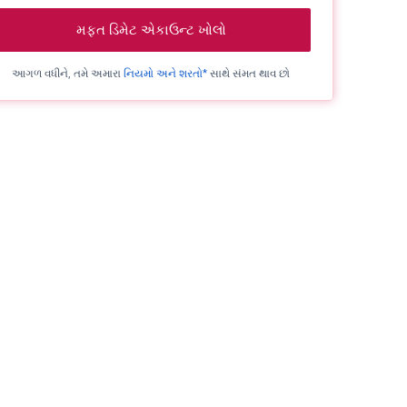
મફત ડિમેટ એકાઉન્ટ ખોલો
આગળ વધીને, તમે અમારા
નિયમો અને શરતો*
સાથે સંમત થાવ છો