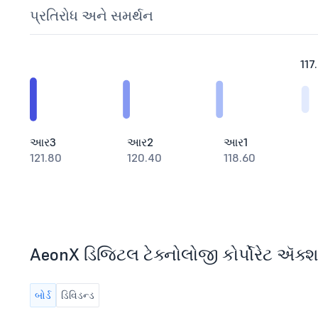
પ્રતિરોધ અને સમર્થન
117
આર3
આર2
આર1
121.80
120.40
118.60
AeonX ડિજિટલ ટેક્નોલોજી કોર્પોરેટ ઍક્શન
બોર્ડ
ડિવિડન્ડ