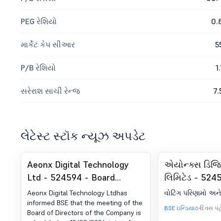
PEG રેશિયો
0.
માર્કેટ કેપ સીઆર
5
P/B રેશિયો
1.
સરેરાશ સાચી રેન્જ
7.
લેટેસ્ટ સ્ટૉક ન્યૂઝ અપડેટ
Aeonx Digital Technology
એયોન્ક્સ ડિજ
Ltd - 524594 - Board
લિમિટેડ - 5245
Meeting Intimation for Prior
મીટિંગ/પોસ્ટલ
Aeonx Digital Technology Ltdhas
વોટિંગ પરિણામો અને
Intimation Of Board Meeting
સ્ક્રુટિનાઇઝરનો
informed BSE that the meeting of the
BSE ઇન્ડિયા
6 દિવસ પહ
Board of Directors of the Company is
Scheduled To Be Held On