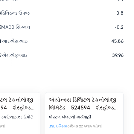
8
ડિવિડન્ડ ઉપજ
0.8
5
MACD સિગ્નલ
-0.2
1
આરએસઆઇ
45.86
5
એમએફઆઇ
39.96
િટલ ટેકનોલોજી
એયોન્ક્સ ડિજિટલ ટેકનોલોજી
94 - શેરહોલ્ડર
લિમિટેડ - 524594 - શેરહોલ્ડર
 બૅલટ-
મીટિંગ/પોસ્ટલ બૅલટ-પોસ્ટલ
 સ્કટિનાઇઝર રિપોર્ટ
પોસ્ટલ બૅલટની કાર્યવાહી
 રિપોર્ટ
બૅલટનું પરિણામ
ેલાં
BSE ઇન્ડિયા
6 દિવસ 22 કલાક પહેલાં