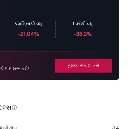
6 મહિનાથી વધુ
1 વર્ષથી વધુ
-21.04%
-38.3%
હમણાં રોકાણ કરો
ે SIP શરૂ કરો!
ટલ્સ
4
ઇપીએસ
-1.4