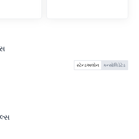
્સ
સ્ટેન્ડઅલોન
કન્સોલિડેટેડ
લ્સ