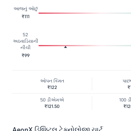
આજનું ઓછું
₹111
52
અઠવાડિયાની
નીચી
₹99
ઓપન કિંમત
પાછલ
₹122
₹
50 ડીએમએ
100 
₹121.50
₹12
AeonX ડિજિટલ ટેક્નોલોજી ચાર્ટ