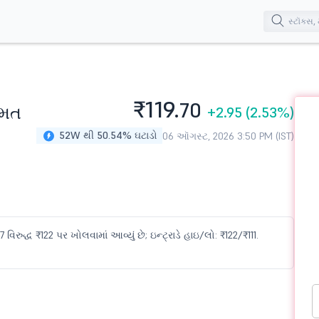
₹119.
70
ંમત
+2.95
(2.53%)
52W થી 50.54% ઘટાડો
06 ઑગસ્ટ, 2026 3:50 PM (IST)
રુદ્ધ ₹122 પર ખોલવામાં આવ્યું છે; ઇન્ટ્રાડે હાઇ/લો: ₹122/₹111.