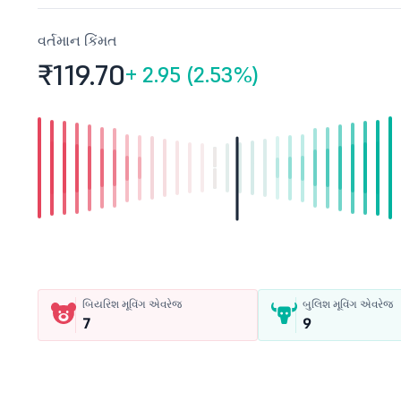
વર્તમાન કિંમત
₹119.
70
+
2.95 (2.53%)
બિયરિશ મૂવિંગ એવરેજ
બુલિશ મૂવિંગ એવરેજ
7
9