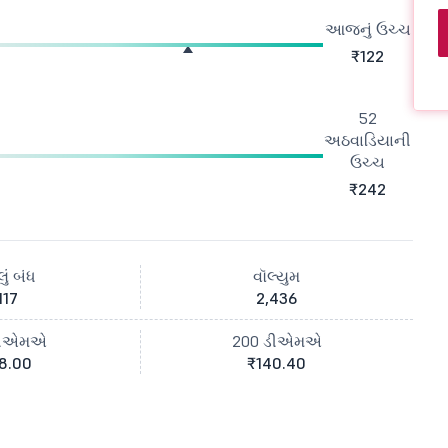
આજનું ઉચ્ચ
₹122
52
અઠવાડિયાની
ઉચ્ચ
₹242
ું બંધ
વૉલ્યુમ
117
2,436
ડીએમએ
200 ડીએમએ
8.00
₹140.40