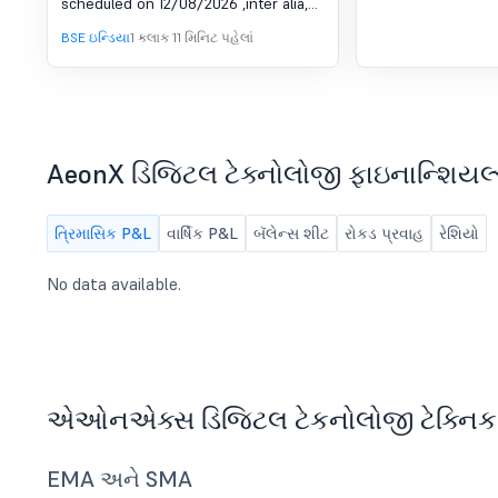
scheduled on 12/08/2026 ,inter alia,
12Th August, 2026
to consider and approve Board
BSE ઇન્ડિયા
1 કલાક 11 મિનિટ પહેલાં
Meeting to be scheduled on 12th
August, 2026 for approval of
unaudited financial results for quarter
ended on 30th June, 2026 and the
matter incidental thereto.
AeonX ડિજિટલ ટેક્નોલોજી ફાઇનાન્શિયલ
ત્રિમાસિક P&L
વાર્ષિક P&L
બૅલેન્સ શીટ
રોકડ પ્રવાહ
રેશિયો
No data available.
એઓનએક્સ ડિજિટલ ટેકનોલોજી ટેક્નિક
EMA અને SMA