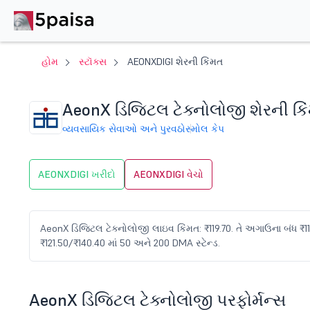
હોમ
સ્ટૉક્સ
AEONXDIGI શેરની કિંમત
AeonX ડિજિટલ ટેક્નોલોજી શેરની કિ
વ્યવસાયિક સેવાઓ અને પુરવઠો
સ્મોલ કેપ
AEONXDIGI ખરીદો
AEONXDIGI વેચો
AeonX ડિજિટલ ટેક્નોલોજી લાઇવ કિંમત: ₹119.70. તે અગાઉના બંધ ₹117 વિ
₹121.50/₹140.40 માં 50 અને 200 DMA સ્ટેન્ડ.
AeonX ડિજિટલ ટેક્નોલોજી પરફોર્મન્સ