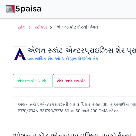
હોમ
સ્ટૉક્સ
એલન્સકોટ શેરની કિંમત
એલન સ્કૉટ એન્ટરપ્રાઇઝિસ શેર પ્
વ્યવસાયિક સેવાઓ અને પુરવઠો
સ્મોલ કેપ
એલન્સકોટ ખરીદો
સેલ અલાન્સકોટ
એલન સ્કૉટ એન્ટરપ્રાઇઝની લાઇવ કિંમત: ₹360.00. તે અગાઉના બંધ ₹35
₹370/₹346. ₹317.90/₹276.80 માં 50 અને 200 DMA સ્ટેન્ડ.
એલન સ્કૉટ એન્ટરપ્રાઇઝિસ પરફોર્મન્સ