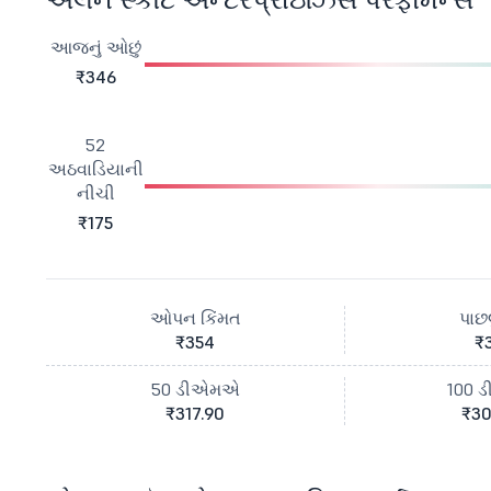
આજનું ઓછું
₹346
52
અઠવાડિયાની
નીચી
₹175
ઓપન કિંમત
પાછલ
₹354
₹
50 ડીએમએ
100 
₹317.90
₹30