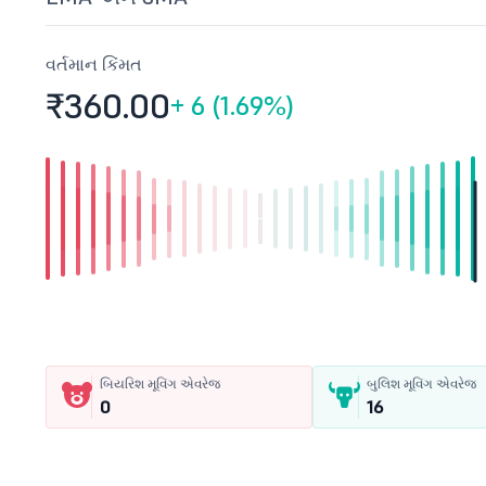
વર્તમાન કિંમત
₹360.
00
+
6 (1.69%)
બિયરિશ મૂવિંગ એવરેજ
બુલિશ મૂવિંગ એવરેજ
0
16