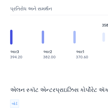
પ્રતિરોધ અને સમર્થન
358
આર3
આર2
આર1
394.20
382.00
370.60
એલન સ્કૉટ એન્ટરપ્રાઇઝિસ કોર્પોરેટ ઍક્શ
બોર્ડ