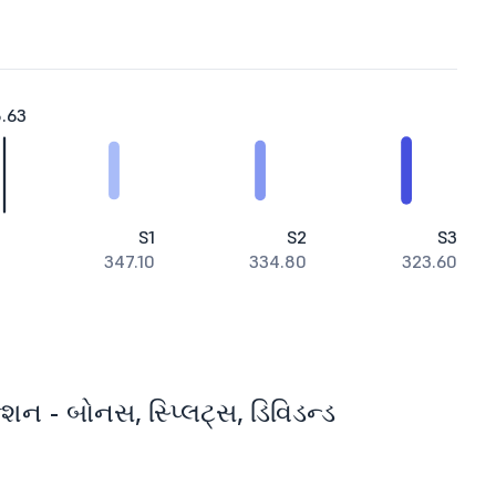
.63
S1
S2
S3
347.10
334.80
323.60
ન - બોનસ, સ્પ્લિટ્સ, ડિવિડન્ડ