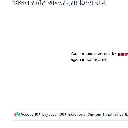
એલન સ્કૉટ એન્ટરપ્રાઇઝિસ ચાર્ટ
Access 10+ Layouts, 100+ Indicators, Custom Timeframes & 