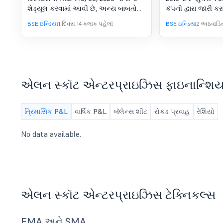
આયોજિત મીટિંગ માટે બોર્ડ
શેડ્યૂલ કરવામાં આવી છે, અન્ય બાબતોની
કંપની દ્વારા જારી 
મીટિંગની સૂચના.
સાથે, 1 ને ધ્યાનમાં લેવા અને મંજૂરી આપવા
એન્ટરપ્રાઇઝિસ લિમ
BSE ઇન્ડિયા
1 દિવસ 14 કલાક પહેલાં
BSE ઇન્ડિયા
2 અઠવાડિય
માટે. 30 જૂન, 2026 ના રોજ સમાપ્ત થયેલ
મેન્ટર તરીકે શ્રી શ
ત્રિમાસિક માટે ઑડિટ ન કરેલ
નિમણૂક કરે છે" શીર્
સ્ટેન્ડઅલોન અને કન્સોલિડેટેડ
સાથે અહીં સબમિટ 
ફાઇનાન્શિયલ પરિણામોની મંજૂરી. 2. બોર્ડ
તમારી માહિતી અને રે
મીટિંગના એજન્ડા મુજબ અન્ય બાબતો.
પ્રેસ રિલીઝ અહીં જ
કંપનીની વેબસાઇટ 
એલન સ્કૉટ એન્ટરપ્રાઇઝિસ ફાઇનાન્શિય
કરાવવામાં આવશે. અ
કરીએ છીએ કે કૃપા ક
લો અને BSE પોર્ટલ દ
ત્રિમાસિક P&L
વાર્ષિક P&L
બૅલેન્સ શીટ
રોકડ પ્રવાહ
રેશિયો
સંલગ્ન પ્રેસ રિલીઝ
No data available.
એલન સ્કૉટ એન્ટરપ્રાઇઝિસ ટેક્નિકલ્સ
EMA અને SMA