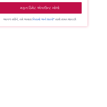
મફત ડિમેટ એકાઉન્ટ ખોલો
આગળ વધીને, તમે અમારા
નિયમો અને શરતો*
સાથે સંમત થાવ છો