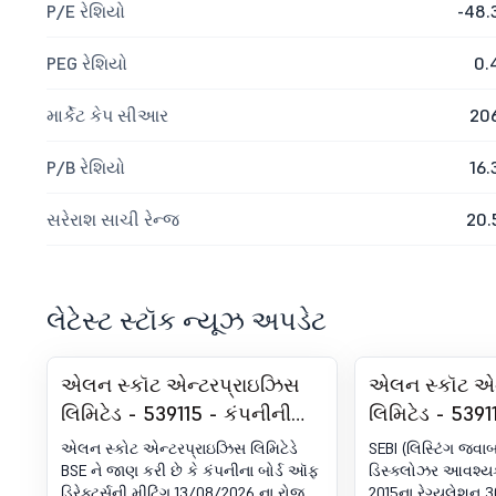
P/E રેશિયો
-48.
PEG રેશિયો
0.
માર્કેટ કેપ સીઆર
20
P/B રેશિયો
16.
સરેરાશ સાચી રેન્જ
20.
લેટેસ્ટ સ્ટૉક ન્યૂઝ અપડેટ
એલન સ્કૉટ એન્ટરપ્રાઇઝિસ
એલન સ્કૉટ એન
લિમિટેડ - 539115 - કંપનીની
લિમિટેડ - 53911
રજિસ્ટર્ડ ઑફિસમાં ઓગસ્ટ 13,
30 (LODR) હેઠ
એલન સ્કોટ એન્ટરપ્રાઇઝિસ લિમિટેડે
SEBI (લિસ્ટિંગ જવ
2026 ના રોજ સવારે 11:30 કલાકે
પ્રેસ રિલીઝ /
BSE ને જાણ કરી છે કે કંપનીના બોર્ડ ઑફ
ડિસ્ક્લોઝર આવશ્યક
ડિરેક્ટર્સની મીટિંગ 13/08/2026 ના રોજ
2015ના રેગ્યુલેશન