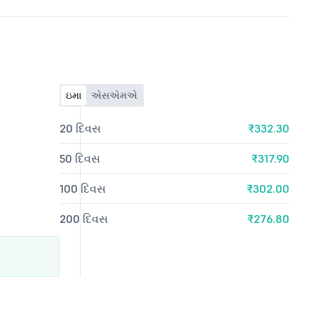
ઇમા
એસએમએ
20 દિવસ
₹332.30
50 દિવસ
₹317.90
100 દિવસ
₹302.00
200 દિવસ
₹276.80