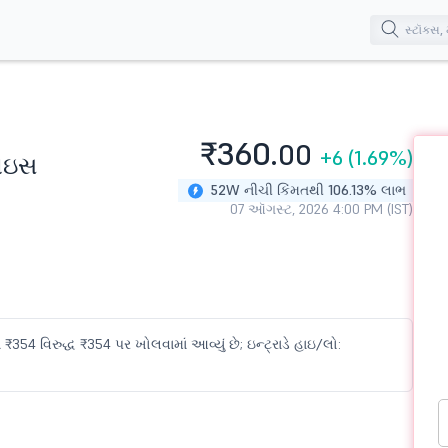
₹360.
00
+6
(1.69%)
રાઇસ
52W નીચી કિંમતથી 106.13% લાભ
07 ઑગસ્ટ, 2026 4:00 PM (IST)
4 વિરુદ્ધ ₹354 પર ખોલવામાં આવ્યું છે; ઇન્ટ્રાડે હાઇ/લો: