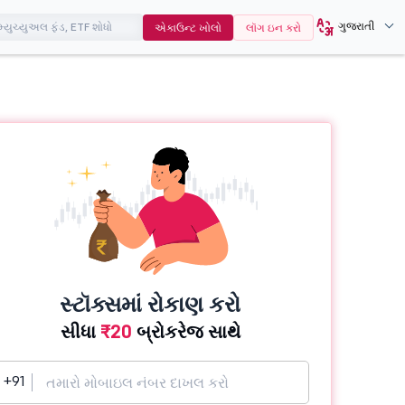
ગુજરાતી
એકાઉન્ટ ખોલો
લૉગ ઇન કરો
સ્ટૉક્સમાં રોકાણ કરો
સીધા
₹20
બ્રોકરેજ સાથે
+91