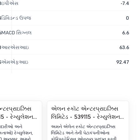
3
ઇપીએસ
-7.4
4
ડિવિડન્ડ ઉપજ
0
6
MACD સિગ્નલ
6.6
3
આરએસઆઇ
63.6
5
એમએફઆઇ
92.47
્ટરપ્રાઇઝિસ
એલન સ્કૉટ એન્ટરપ્રાઇઝિસ
5 - રેગ્યુલેશન
લિમિટેડ - 539115 - રેગ્યુલેશન
ળ જાહેરાત -
30 (LODR) હેઠળ જાહેરાત -
ાબદારીઓ અને
અમને એલેન સ્કોટ એન્ટરપ્રાઇઝિસ
 મીડિયા રિલીઝ
ઇન્વેસ્ટર પ્રેઝન્ટેશન
તાઓ) રેગ્યુલેશન,
લિમિટેડ અને તેની પેટાકંપનીઓના
 30 અનુસાર, અમને
કોમ્પ્રિહેન્સિવ ઓવરવ્યૂ પ્રદાન કરતી