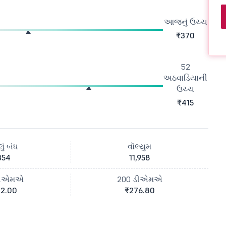
આજનું ઉચ્ચ
₹370
52
અઠવાડિયાની
ઉચ્ચ
₹415
ું બંધ
વૉલ્યુમ
354
11,958
ડીએમએ
200 ડીએમએ
2.00
₹276.80