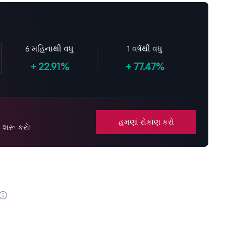
6 મહિનાથી વધુ
1 વર્ષથી વધુ
+
22.91%
+
77.47%
હમણાં રોકાણ કરો
 શરૂ કરો!