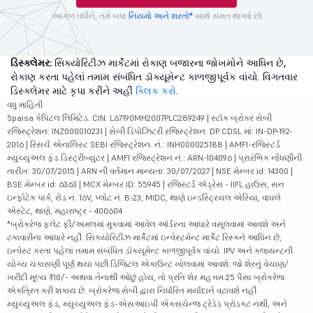
આગળ વધીને, તમે બધા
નિયમો અને શરતો*
સાથે સંમત થાઓ છો
ડિસ્ક્લેમર:
સિક્યોરિટીઝ માર્કેટમાં રોકાણ બજારના જોખમોને આધિન છે,
રોકાણ કરતા પહેલાં તમામ સંબંધિત ડૉક્યૂમેન્ટ કાળજીપૂર્વક વાંચો. વિગતવાર
ડિસ્ક્લેમર માટે કૃપા કરીને અહીં
ક્લિક કરો
.
વધુ માહિતી
5paisa કેપિટલ લિમિટેડ. CIN: L67190MH2007PLC289249 | સ્ટૉક બ્રોકર સેબી
રજિસ્ટ્રેશન: INZ000010231 | સેબી ડિપોઝિટરી રજિસ્ટ્રેશન: DP CDSL માં: IN-DP-192-
2016 | રિસર્ચ એનાલિસ્ટ SEBI રજિસ્ટ્રેશન. નં.: INH000025188 | AMFI-રજિસ્ટર્ડ
મ્યુચ્યુઅલ ફંડ ડિસ્ટ્રીબ્યુટર | AMFI રજિસ્ટ્રેશન નં.: ARN-104096 | પ્રારંભિક નોંધણીની
તારીખ: 30/07/2015 | ARN ની વર્તમાન માન્યતા: 30/07/2027 | NSE મેમ્બર id: 14300 |
BSE મેમ્બર id: 6363 | MCX મેમ્બર ID: 55945 | રજિસ્ટર્ડ ઍડ્રેસ - IIFL હાઉસ, સન
ઇન્ફોટેક પાર્ક, રોડ નં. 16V, પ્લોટ નં. B-23, MIDC, થાણે ઇન્ડસ્ટ્રિયલ એરિયા, વાઘલે
એસ્ટેટ, થાણે, મહારાષ્ટ્ર - 400604
*બ્રોકરેજ ફ્લેટ ફી/અમલમાં મુકવામાં આવેલ ઑર્ડરના આધારે વસૂલવામાં આવશે અને
ટકાવારીના આધારે નહીં. સિક્યોરિટીઝ માર્કેટમાં ઇન્વેસ્ટમેન્ટ માર્કેટ રિસ્કને આધિન છે,
ઇન્વેસ્ટ કરતા પહેલાં તમામ સંબંધિત ડૉક્યૂમેન્ટ કાળજીપૂર્વક વાંચો. IPV અને ક્લાયન્ટની
યોગ્ય ચકાસણી પૂર્ણ થયા પછી ડિજિટલ એકાઉન્ટ ખોલવામાં આવશે. જો શેરનું વેચાણ/
ખરીદી મૂલ્ય ₹10/- અથવા તેનાથી ઓછું હોય, તો પ્રતિ શેર મહત્તમ 25 પૈસા બ્રોકરેજ
એકત્રિત કરી શકાય છે. બ્રોકરેજ સેબી દ્વારા નિર્ધારિત મર્યાદાને વટાવશે નહીં.
મ્યુચ્યુઅલ ફંડ, મ્યુચ્યુઅલ ફંડ-એસઆઇપી એક્સચેન્જ ટ્રેડેડ પ્રૉડક્ટ નથી, અને