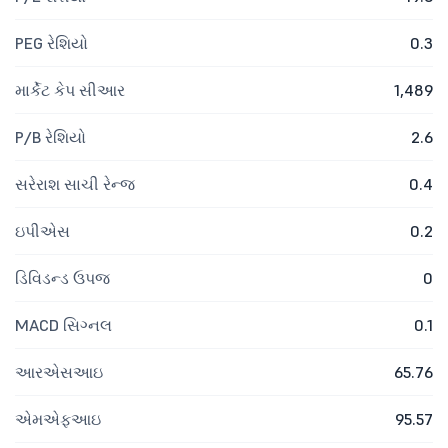
PEG રેશિયો
0.3
માર્કેટ કેપ સીઆર
1,489
P/B રેશિયો
2.6
સરેરાશ સાચી રેન્જ
0.4
ઇપીએસ
0.2
ડિવિડન્ડ ઉપજ
0
MACD સિગ્નલ
0.1
આરએસઆઇ
65.76
એમએફઆઇ
95.57