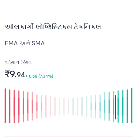
ઑલકાર્ગો લોજિસ્ટિક્સ ટેકનિકલ
EMA અને SMA
વર્તમાન કિંમત
₹9.
94
+
0.68 (7.34%)