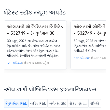
લેટેસ્ટ સ્ટૉક ન્યૂઝ અપડેટ
ઑલકાર્ગો લોજિસ્ટિક્સ લિમિટેડ
ઑલકાર્ગો લોજિસ્ટિક
- 532749 - રેગ્યુલેશન 30
- 532749 - રેગ્યુલ
(LODR) હેઠળ જાહેરાત -
30(LODR) હેઠળ જાહ
30 જૂન, 2026 ના રોજ સમાપ્ત થયેલ
30 જૂન, 2026 ના રોજ સમ
ન્યૂઝપેપર પબ્લિકેશન
એનાલિસ્ટ/ઇન્વેસ્ટર
ત્રિમાસિક માટે કંપનીના ઑડિટ ન કરેલ
ત્રિમાસિક માટે અર્નિંગ કૉ
સ્ટેન્ડઅલોન અને એકીકૃત નાણાંકીય
ઑડિયો રેકોર્ડિંગ
પરિણામ
પરિણામો સંબંધિત અખબારની જાહેરાત
BSE ઇન્ડિયા
3 દિવસ 16 કલાક પ
BSE ઇન્ડિયા
2 દિવસ 19 કલાક પહેલાં
ઑલકાર્ગો લૉજિસ્ટિક્સ ફાઇનાન્શિયલ્સ
ત્રિમાસિક P&L
વાર્ષિક P&L
બૅલેન્સ શીટ
રોકડ પ્રવાહ
રેશિયો