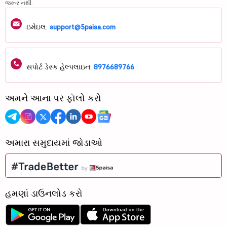
જરૂર નથી.
ઇમેઇલ:
support@5paisa.com
સપોર્ટ ડેસ્ક હેલ્પલાઇન:
8976689766
અમને આના પર ફૉલો કરો
અમારા સમુદાયમાં જોડાઓ
હમણાં ડાઉનલોડ કરો