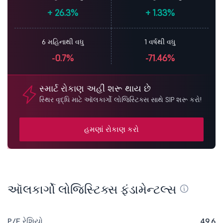
+
26.3%
+
1.33%
6 મહિનાથી વધુ
1 વર્ષથી વધુ
-0.7%
-71.46%
સ્માર્ટ રોકાણ અહીં શરૂ થાય છે
સ્થિર વૃદ્ધિ માટે ઑલકાર્ગો લોજિસ્ટિક્સ સાથે SIP શરૂ કરો!
હમણાં રોકાણ કરો
ઑલકાર્ગો લોજિસ્ટિક્સ ફંડામેન્ટલ્સ
P/E રેશિયો
49.6