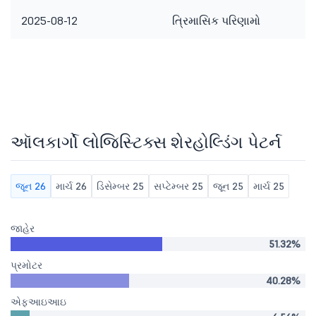
2025-08-12
ત્રિમાસિક પરિણામો
ઑલકાર્ગો લોજિસ્ટિક્સ શેરહોલ્ડિંગ પેટર્ન
જૂન 26
માર્ચ 26
ડિસેમ્બર 25
સપ્ટેમ્બર 25
જૂન 25
માર્ચ 25
જાહેર
51.32%
પ્રમોટર
40.28%
એફઆઇઆઇ