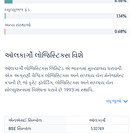
6.56%
મ્યુચ્યુઅલ ફંડ
1.14%
અન્ય સંસ્થાઓ
0.68%
ઑલકાર્ગો લોજિસ્ટિક્સ વિશે
ઑલકાર્ગો લોજિસ્ટિક્સ લિમિટેડ એ ભારતમાં મુખ્યાલય ધરાવતી
એક અગ્રણી વૈશ્વિક લોજિસ્ટિક્સ અને સપ્લાય ચેન મેનેજમેન્ટ
કંપની છે, જે ફ્રેટ ફૉર્વર્ડિંગ, લોજિસ્ટિક્સ અને સપ્લાય ચેન
સોલ્યુશન્સમાં વિશેષતા ધરાવે છે. 1993 માં સ્થાપિ...
વધુ જુઓ
એનએસઈ સિમ્બૉલ
ઑલકાર્ગો
BSE સિમ્બૉલ
532749