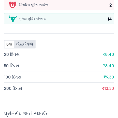
2
બિયરિશ મૂવિંગ એવરેજ
14
બુલિશ મૂવિંગ એવરેજ
ઇમા
એસએમએ
20 દિવસ
₹8.40
50 દિવસ
₹8.40
100 દિવસ
₹9.30
200 દિવસ
₹13.50
પ્રતિરોધ અને સમર્થન