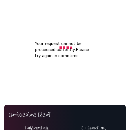
ઇન્વેસ્ટમેન્ટ રિટર્ન
1 મહિનાથી વધુ
3 મહિનાથી વધુ