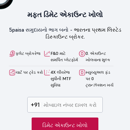
મફત ડિમેટ એકાઉન્ટ ખોલો
5paisa સમુદાયનો ભાગ બનો -
ભારતના પ્રથમ લિસ્ટેડ
ડિસ્કાઉન્ટ બ્રોકર.
ફ્લેટ બ્રોકરેજ
F&O માટે
0. એકાઉન્ટ
સમર્પિત પ્લેટફોર્મ
ખોલવાના શુલ્ક
ચાર્ટ પર ટ્રેડ કરો
4X લીવરેજ
મ્યુચ્યુઅલ ફંડ
સુધીની MTF
પર 0
સુવિધા
ટ્રાન્ઝૅક્શન ખર્ચ
+91
ડિમેટ એકાઉન્ટ ખોલો