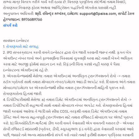
સભ્ય માત્ર વિતરક તરીકે કાર્ય કરી રહ્યા છે. વિતરણ પ્રવૃત્તિના સંદર્ભમાં તમામ વિવાદો,
રોકાણકાર નિવારણ ફોરમ અથવા આર્બિટ્રેશન પદ્ધતિની ઍક્સેસ ધરાવશે નહીં.
અનુપાલન અધિકારી:
શ્રી. રવિન્દ્ર કલ્વંકર, ઇમેઇલ: support@5paisa.com, સપોર્ટ ડેસ્ક
હેલ્પલાઇન: 8976689766
સંપર્ક કરો
સાવધાન ઇન્વેસ્ટર
1.
રોકાણકારો માટે સલાહ
2. IPO સબસ્ક્રાઇબ કરતી વખતે ઇન્વેસ્ટર દ્વારા ચેક જારી કરવાની જરૂર નથી. ફક્ત બેંક
એકાઉન્ટ નંબર લખો અને ફાળવણીના કિસ્સામાં ચુકવણી કરવા માટે તમારી બેંકને અધિકૃત
કરવા માટે અરજી ફોર્મમાં સાઇન ઇન કરો. રિફંડની ચિંતા કરશો નહીં કારણ કે પૈસા
ઇન્વેસ્ટરના એકાઉન્ટમાં રહે છે.
3. એક્સચેન્જમાંથી મેસેજ: તમારા એકાઉન્ટમાં અનધિકૃત ટ્રાન્ઝૅક્શનને રોકો -> તમારા
સ્ટૉક બ્રોકર્સ સાથે તમારા મોબાઇલ નંબર/ઇમેઇલ આઇડી અપડેટ કરો. દિવસના અંતે તમારા
મોબાઇલ/ઇમેઇલ પર એક્સચેન્જથી સીધા તમારા ટ્રાન્ઝૅક્શનની માહિતી પ્રાપ્ત કરો.
રોકાણકારોના હિતમાં જારી.
4. ડિપોઝિટરીમાંથી મેસેજ: a) તમારા ડિમેટ એકાઉન્ટમાં અનધિકૃત ટ્રાન્ઝૅક્શનને રોકો ->
તમારા ડિપોઝિટરી સહભાગી સાથે તમારો મોબાઇલ નંબર અપડેટ કરો. રોકાણકારોના હિતમાં
જારી કરવામાં આવેલા તે જ દિવસે સીધા CDSL તરફથી તમારા ડિમેટ એકાઉન્ટમાં તમામ
ડેબિટ અને અન્ય મહત્વપૂર્ણ ટ્રાન્ઝૅક્શન માટે તમારા રજિસ્ટર્ડ મોબાઇલ પર ઍલર્ટ પ્રાપ્ત
કરો. b) સિક્યોરિટીઝ માર્કેટમાં ડીલ કરતી વખતે કેવાયસી એક વખતની કસરત છે - એકવાર
સેબી રજિસ્ટર્ડ મધ્યસ્થી (બ્રોકર, ડીપી, મ્યુચ્યુઅલ ફંડ વગેરે) દ્વારા કેવાયસી કરવામાં આવે
પછી, જ્યારે તમે અન્ય મધ્યસ્થીનો સંપર્ક કરો ત્યારે તમારે ફરીથી સમાન પ્રક્રિયા કરવાની