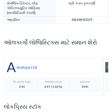
મેનેજિંગ ડિરેક્ટર, ચીફ
શ્રી કેતન કુલકર્ણી
એક્ઝિક્યુટિવ ઑફિસર
(સબસિડિયરી કંપની)
આઇસિન
INE418H01029
ઑલકાર્ગો લોજિસ્ટિક્સ માટે સમાન શેરો
Arshiya Ltd
52 week high
Market price
Volume
2.93
0.97
(-1.02%)
5941
લોકપ્રિય સ્ટૉક