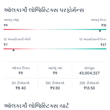
ઑલકાર્ગો લોજિસ્ટિક્સ પરફોર્મન્સ
આજનું ઓછું
આજનું ઉચ્ચ
₹9
₹10
52 અઠવાડિયાની નીચી
52 અઠવાડિયાની ઉચ્ચ
₹7
₹37
ઓપન કિંમત
પાછલું બંધ
વૉલ્યુમ
₹9
₹9
43,004,327
50 ડીએમએ
100 ડીએમએ
200 ડીએમએ
₹8.40
₹9.30
₹13.50
ઑલકાર્ગો લોજિસ્ટિક્સ ચાર્ટ