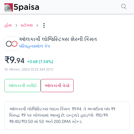
પરફોર્મન્સ
ફાઇનાન્શિયલ્સ
ટેક્નિકલ
ઇવેન્ટ્સ
શેરહોલ્ડિંગ પેટર્ન
વધુ
એફએ
હોમ
સ્ટૉક્સ
ઑલકાર્ગો લોજિસ્ટિક્સ શેરની કિંમત
પરિવહન
સ્મોલ કેપ
₹9.
94
+0.68
(7.34%)
10 ઑગસ્ટ, 2026 10:25 AM (IST)
ઑલકાર્ગો ખરીદો
ઑલકાર્ગો વેચો
ઑલકાર્ગો લોજિસ્ટિક્સ લાઇવ કિંમત: ₹9.94. તે અગાઉના બંધ ₹9
વિરુદ્ધ ₹9 પર ખોલવામાં આવ્યું છે; ઇન્ટ્રાડે હાઇ/લો: ₹10/₹9.
₹8.40/₹13.50 માં 50 અને 200 DMA સ્ટેન્ડ.