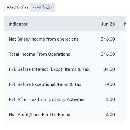
સ્ટેન્ડઅલોન
કન્સોલિડેટેડ
Indicator
Jun 26
Ma
Net Sales/Income from operations
546.00
5
Total Income From Operations
546.00
5
P/L Before Interest, Excpt. Items & Tax
34.00
P/L Before Exceptional Items & Tax
19.00
P/L After Tax from Ordinary Activities
14.00
Net Profit/Loss For the Period
14.00