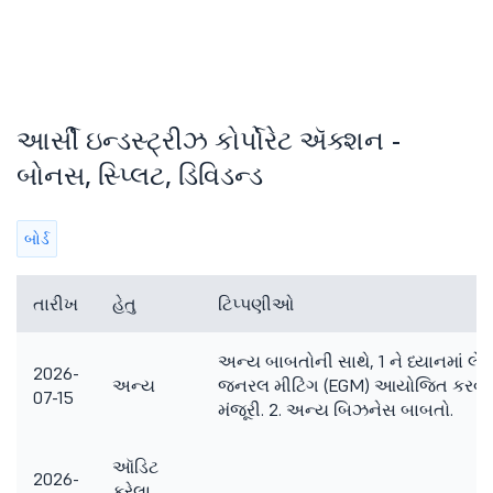
આર્સી ઇન્ડસ્ટ્રીઝ કોર્પોરેટ ઍક્શન -
બોનસ, સ્પ્લિટ, ડિવિડન્ડ
બોર્ડ
તારીખ
હેતુ
ટિપ્પણીઓ
અન્ય બાબતોની સાથે, 1 ને ધ્યાનમાં લે
2026-
અન્ય
જનરલ મીટિંગ (EGM) આયોજિત કરવાની
07-15
મંજૂરી. 2. અન્ય બિઝનેસ બાબતો.
ઑડિટ
2026-
કરેલા