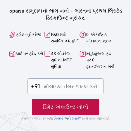
5paisa સમુદાયનો ભાગ બનો -
ભારતના પ્રથમ લિસ્ટેડ
ડિસ્કાઉન્ટ બ્રોકર.
ફ્લેટ બ્રોકરેજ
F&O માટે
0. એકાઉન્ટ
સમર્પિત પ્લેટફોર્મ
ખોલવાના શુલ્ક
ચાર્ટ પર ટ્રેડ કરો
4X લીવરેજ
મ્યુચ્યુઅલ ફંડ
સુધીની MTF
પર 0
સુવિધા
ટ્રાન્ઝૅક્શન ખર્ચ
+91
ડિમેટ એકાઉન્ટ ખોલો
આગળ વધીને, તમે બધા
નિયમો અને શરતો*
સાથે સંમત થાઓ છો