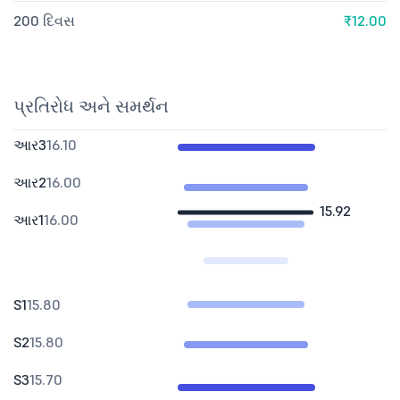
200 દિવસ
₹12.00
પ્રતિરોધ અને સમર્થન
આર3
16.10
આર2
16.00
15.92
આર1
16.00
S1
15.80
S2
15.80
S3
15.70