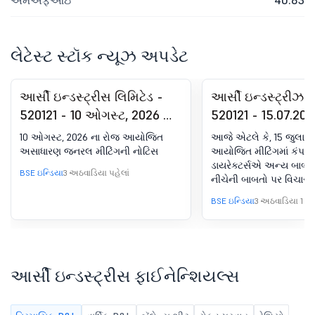
એમએફઆઇ
40.83
લેટેસ્ટ સ્ટૉક ન્યૂઝ અપડેટ
આર્સી ઇન્ડસ્ટ્રીસ લિમિટેડ -
આર્સી ઇન્ડસ્ટ્રીઝ લ
520121 - 10 ઓગસ્ટ, 2026 ના
520121 - 15.07.202
રોજ આયોજિત અસાધારણ
આયોજિત બોર્ડ મીટિ
10 ઓગસ્ટ, 2026 ના રોજ આયોજિત
આજે એટલે કે, 15 જુલાઈ,
જનરલ મીટિંગની નોટિસ
પરિણામ માટે બોર્ડ મીટ
અસાધારણ જનરલ મીટિંગની નોટિસ
આયોજિત મીટિંગમાં કંપની
ડાયરેક્ટર્સએ અન્ય બાબત
પરિણામ
BSE ઇન્ડિયા
3 અઠવાડિયા પહેલાં
નીચેની બાબતો પર વિચાર ક
મંજૂરી આપી છે 1. એક્સ્ટ્ર
BSE ઇન્ડિયા
3 અઠવાડિયા 1 દિ
જનરલ મીટિંગ (EGM) બોર્ડે
બાબતો માટે શેરધારકોની મં
માટે સોમવાર, 10 ઓગસ્ટ, 
સાંજે 04:00 વાગ્યે કંપનીની
ઓર્ડિનરી જનરલ મીટિંગ ('
આર્સી ઇન્ડસ્ટ્રીસ ફાઈનેન્શિયલ્સ
આયોજિત કરવાની મંજૂરી 
પસંદગીના આધારે કન્વર્ટિ
ફાળવણીનું સમર્થન. બી. 