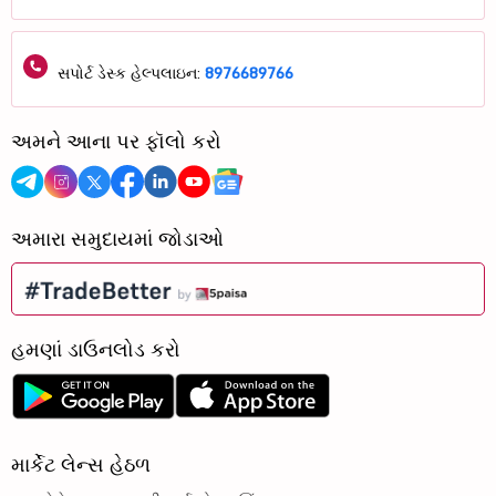
સપોર્ટ ડેસ્ક હેલ્પલાઇન:
8976689766
અમને આના પર ફૉલો કરો
અમારા સમુદાયમાં જોડાઓ
હમણાં ડાઉનલોડ કરો
માર્કેટ લેન્સ હેઠળ