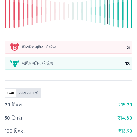
3
બિયરિશ મૂવિંગ એવરેજ
13
બુલિશ મૂવિંગ એવરેજ
ઇમા
એસએમએ
20 દિવસ
₹15.20
50 દિવસ
₹14.80
100 દિવસ
₹13.90