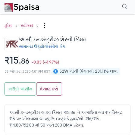
પરફોર્મન્સ
ફાઇનાન્શિયલ્સ
ટેક્નિકલ
ઇવેન્ટ્સ
શેરહોલ્ડિંગ પેટર્ન
વધુ
એફએ
હોમ
સ્ટૉક્સ
આર્સી ઇન્ડસ્ટ્રીઝ શેરની કિંમત
સામાન્ય ઉદ્યોગો
સ્મોલ કેપ
₹15.
86
-0.83
(-4.97%)
52W નીચી કિંમતથી 231.11% લાભ
03 ઑગસ્ટ, 2026 4:01 PM (IST)
ખરીદો અર્સીન
વેચાણ કરો
આર્સી ઇન્ડસ્ટ્રીઝ લાઇવ કિંમત: ₹15.86. તે અગાઉના બંધ ₹17 વિરુદ્ધ
₹16 પર ખોલવામાં આવ્યું છે; ઇન્ટ્રાડે હાઇ/લો: ₹16/₹16.
₹14.80/₹12.00 માં 50 અને 200 DMA સ્ટેન્ડ.