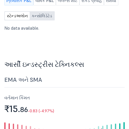
ત્રિમાસિક P&L
વાર્ષિક P&L
બૅલેન્સ શીટ
રોકડ પ્રવાહ
રેશિયો
જગ્યા ભરવા માટે કંપનીના 
ઑડિટરની નિમણૂક. 2. સ્ક
નિમણૂક
સ્ટેન્ડઅલોન
કન્સોલિડેટેડ
No data available.
આર્સી ઇન્ડસ્ટ્રીસ ટેક્નિકલ્સ
EMA અને SMA
વર્તમાન કિંમત
₹15.
86
-0.83 (-4.97%)