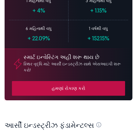
1 મહિનાથી વધુ
3 મહિનાથી વધુ
+
4%
+
1.15%
6 મહિનાથી વધુ
1 વર્ષથી વધુ
+
22.09%
+
152.15%
સ્માર્ટ ઇન્વેસ્ટિંગ અહીં શરૂ થાય છે
સ્થિર વૃદ્ધિ માટે આર્સી ઇન્ડસ્ટ્રીઝ સાથે એસઆઇપી શરૂ
કરો!
હમણાં રોકાણ કરો
આર્સી ઇન્ડસ્ટ્રીઝ ફંડામેન્ટલ્સ