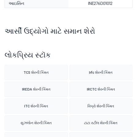
આઇસિન
INE276D01012
આર્સી ઉદ્યોગો માટે સમાન શેરો
લોકપ્રિય સ્ટૉક
TCS શેરની કિંમત
Irfc શેરની કિંમત
IREDA શેરની કિંમત
IRCTC શેરની કિંમત
ITC શેરની કિંમત
વિપ્રો શેરની કિંમત
સુઝલોન શેરની કિંમત
ટાટા સ્ટીલ શેરની કિંમત