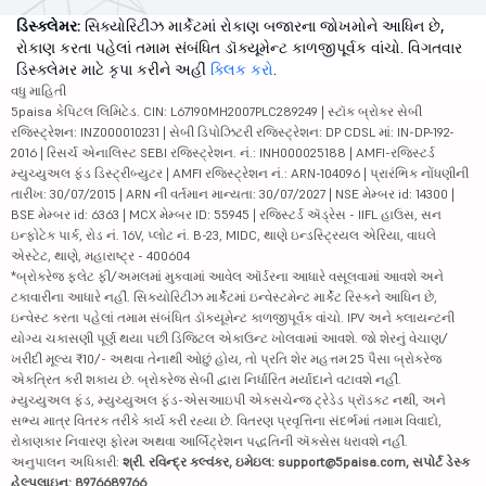
ડિસ્ક્લેમર:
સિક્યોરિટીઝ માર્કેટમાં રોકાણ બજારના જોખમોને આધિન છે,
રોકાણ કરતા પહેલાં તમામ સંબંધિત ડૉક્યૂમેન્ટ કાળજીપૂર્વક વાંચો. વિગતવાર
ડિસ્ક્લેમર માટે કૃપા કરીને અહીં
ક્લિક કરો
.
વધુ માહિતી
5paisa કેપિટલ લિમિટેડ. CIN: L67190MH2007PLC289249 | સ્ટૉક બ્રોકર સેબી
રજિસ્ટ્રેશન: INZ000010231 | સેબી ડિપોઝિટરી રજિસ્ટ્રેશન: DP CDSL માં: IN-DP-192-
2016 | રિસર્ચ એનાલિસ્ટ SEBI રજિસ્ટ્રેશન. નં.: INH000025188 | AMFI-રજિસ્ટર્ડ
મ્યુચ્યુઅલ ફંડ ડિસ્ટ્રીબ્યુટર | AMFI રજિસ્ટ્રેશન નં.: ARN-104096 | પ્રારંભિક નોંધણીની
તારીખ: 30/07/2015 | ARN ની વર્તમાન માન્યતા: 30/07/2027 | NSE મેમ્બર id: 14300 |
BSE મેમ્બર id: 6363 | MCX મેમ્બર ID: 55945 | રજિસ્ટર્ડ ઍડ્રેસ - IIFL હાઉસ, સન
ઇન્ફોટેક પાર્ક, રોડ નં. 16V, પ્લોટ નં. B-23, MIDC, થાણે ઇન્ડસ્ટ્રિયલ એરિયા, વાઘલે
એસ્ટેટ, થાણે, મહારાષ્ટ્ર - 400604
*બ્રોકરેજ ફ્લેટ ફી/અમલમાં મુકવામાં આવેલ ઑર્ડરના આધારે વસૂલવામાં આવશે અને
ટકાવારીના આધારે નહીં. સિક્યોરિટીઝ માર્કેટમાં ઇન્વેસ્ટમેન્ટ માર્કેટ રિસ્કને આધિન છે,
ઇન્વેસ્ટ કરતા પહેલાં તમામ સંબંધિત ડૉક્યૂમેન્ટ કાળજીપૂર્વક વાંચો. IPV અને ક્લાયન્ટની
યોગ્ય ચકાસણી પૂર્ણ થયા પછી ડિજિટલ એકાઉન્ટ ખોલવામાં આવશે. જો શેરનું વેચાણ/
ખરીદી મૂલ્ય ₹10/- અથવા તેનાથી ઓછું હોય, તો પ્રતિ શેર મહત્તમ 25 પૈસા બ્રોકરેજ
એકત્રિત કરી શકાય છે. બ્રોકરેજ સેબી દ્વારા નિર્ધારિત મર્યાદાને વટાવશે નહીં.
મ્યુચ્યુઅલ ફંડ, મ્યુચ્યુઅલ ફંડ-એસઆઇપી એક્સચેન્જ ટ્રેડેડ પ્રૉડક્ટ નથી, અને
સભ્ય માત્ર વિતરક તરીકે કાર્ય કરી રહ્યા છે. વિતરણ પ્રવૃત્તિના સંદર્ભમાં તમામ વિવાદો,
રોકાણકાર નિવારણ ફોરમ અથવા આર્બિટ્રેશન પદ્ધતિની ઍક્સેસ ધરાવશે નહીં.
અનુપાલન અધિકારી:
શ્રી. રવિન્દ્ર કલ્વંકર, ઇમેઇલ: support@5paisa.com, સપોર્ટ ડેસ્ક
હેલ્પલાઇન: 8976689766