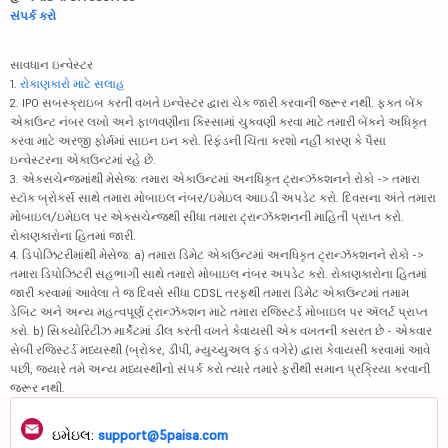
સંપર્ક કરો
સાવધાન ઇન્વેસ્ટર
1.
રોકાણકારો માટે સલાહ
2. IPO સબસ્ક્રાઇબ કરતી વખતે ઇન્વેસ્ટર દ્વારા ચેક જારી કરવાની જરૂર નથી. ફક્ત બેંક
એકાઉન્ટ નંબર લખો અને ફાળવણીના કિસ્સામાં ચુકવણી કરવા માટે તમારી બેંકને અધિકૃત
કરવા માટે અરજી ફોર્મમાં સાઇન ઇન કરો. રિફંડની ચિંતા કરશો નહીં કારણ કે પૈસા
ઇન્વેસ્ટરના એકાઉન્ટમાં રહે છે.
3. એક્સચેન્જમાંથી મેસેજ: તમારા એકાઉન્ટમાં અનધિકૃત ટ્રાન્ઝૅક્શનને રોકો -> તમારા
સ્ટૉક બ્રોકર્સ સાથે તમારા મોબાઇલ નંબર/ઇમેઇલ આઇડી અપડેટ કરો. દિવસના અંતે તમારા
મોબાઇલ/ઇમેઇલ પર એક્સચેન્જથી સીધા તમારા ટ્રાન્ઝૅક્શનની માહિતી પ્રાપ્ત કરો.
રોકાણકારોના હિતમાં જારી.
4. ડિપોઝિટરીમાંથી મેસેજ: a) તમારા ડિમેટ એકાઉન્ટમાં અનધિકૃત ટ્રાન્ઝૅક્શનને રોકો ->
તમારા ડિપોઝિટરી સહભાગી સાથે તમારો મોબાઇલ નંબર અપડેટ કરો. રોકાણકારોના હિતમાં
જારી કરવામાં આવેલા તે જ દિવસે સીધા CDSL તરફથી તમારા ડિમેટ એકાઉન્ટમાં તમામ
ડેબિટ અને અન્ય મહત્વપૂર્ણ ટ્રાન્ઝૅક્શન માટે તમારા રજિસ્ટર્ડ મોબાઇલ પર ઍલર્ટ પ્રાપ્ત
કરો. b) સિક્યોરિટીઝ માર્કેટમાં ડીલ કરતી વખતે કેવાયસી એક વખતની કસરત છે - એકવાર
સેબી રજિસ્ટર્ડ મધ્યસ્થી (બ્રોકર, ડીપી, મ્યુચ્યુઅલ ફંડ વગેરે) દ્વારા કેવાયસી કરવામાં આવે
પછી, જ્યારે તમે અન્ય મધ્યસ્થીનો સંપર્ક કરો ત્યારે તમારે ફરીથી સમાન પ્રક્રિયા કરવાની
જરૂર નથી.
ઇમેઇલ:
support@5paisa.com