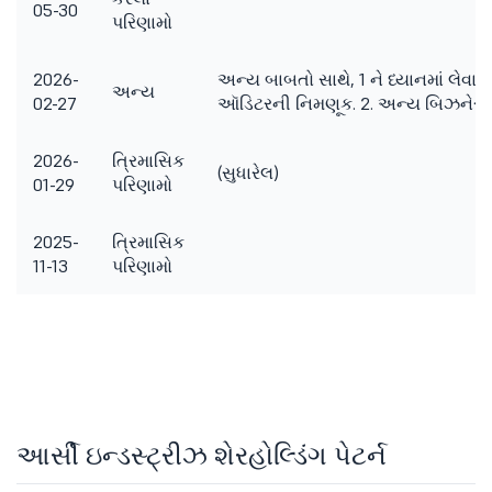
05-30
પરિણામો
2026-
અન્ય બાબતો સાથે, 1 ને ધ્યાનમાં લેવા 
અન્ય
02-27
ઑડિટરની નિમણૂક. 2. અન્ય બિઝનેસ
2026-
ત્રિમાસિક
(સુધારેલ)
01-29
પરિણામો
2025-
ત્રિમાસિક
11-13
પરિણામો
આર્સી ઇન્ડસ્ટ્રીઝ શેરહોલ્ડિંગ પેટર્ન