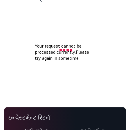
ઇન્વેસ્ટમેન્ટ રિટર્ન