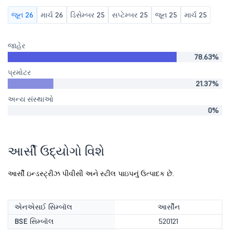
જૂન 26
માર્ચ 26
ડિસેમ્બર 25
સપ્ટેમ્બર 25
જૂન 25
માર્ચ 25
જાહેર
78.63%
પ્રમોટર
21.37%
અન્ય સંસ્થાઓ
0%
આર્સી ઉદ્યોગો વિશે
આર્સી ઇન્ડસ્ટ્રીઝ પીવીસી અને સ્ટીલ પાઇપનું ઉત્પાદક છે.
એનએસઈ સિમ્બૉલ
આર્સીન
BSE સિમ્બૉલ
520121