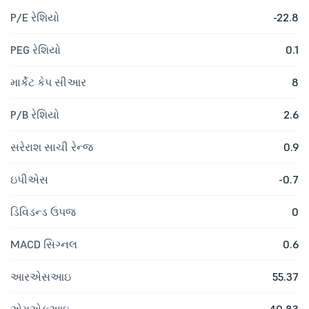
P/E રેશિયો
-22.8
PEG રેશિયો
0.1
માર્કેટ કેપ સીઆર
8
P/B રેશિયો
2.6
સરેરાશ સાચી રેન્જ
0.9
ઇપીએસ
-0.7
ડિવિડન્ડ ઉપજ
0
MACD સિગ્નલ
0.6
આરએસઆઇ
55.37