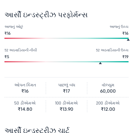
આર્સી ઇન્ડસ્ટ્રીઝ પરફોર્મન્સ
આજનું ઓછું
આજનું ઉચ્ચ
₹16
₹16
52 અઠવાડિયાની નીચી
52 અઠવાડિયાની ઉચ્ચ
₹5
₹19
ઓપન કિંમત
પાછલું બંધ
વૉલ્યુમ
₹16
₹17
60,000
50 ડીએમએ
100 ડીએમએ
200 ડીએમએ
₹14.80
₹13.90
₹12.00
આર્સી ઇન્ડસ્ટ્રીઝ ચાર્ટ