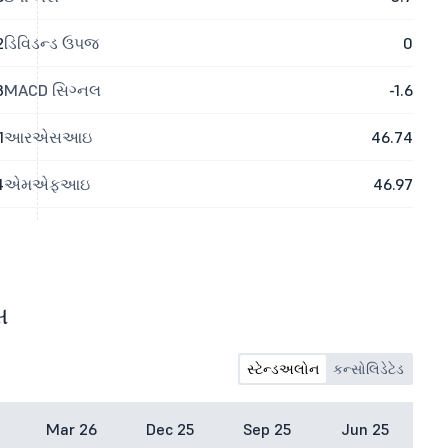
2
ડિવિડન્ડ ઉપજ
0
3
MACD સિગ્નલ
-1.6
1
આરએસઆઇ
46.74
4
એમએફઆઇ
46.97
સ
સ્ટેન્ડઅલોન
કન્સોલિડેટેડ
Mar 26
Dec 25
Sep 25
Jun 25