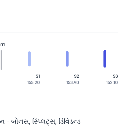
.01
S1
S2
S3
155.20
153.90
152.10
ન - બોનસ, સ્પ્લિટ્સ, ડિવિડન્ડ