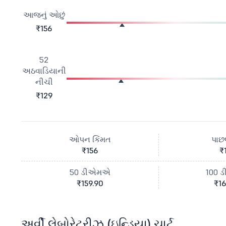
આજનું ઓછું
₹156
52
અઠવાડિયાની
નીચી
₹129
ઓપન કિંમત
પાછલ
₹156
₹
50 ડીએમએ
100 
₹159.90
₹16
અર્વી લેબોરેટરીઝ (ઇન્ડિયા) ચાર્ટ