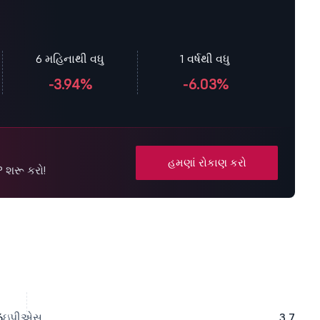
6 મહિનાથી વધુ
1 વર્ષથી વધુ
-3.94%
-6.03%
હમણાં રોકાણ કરો
P શરૂ કરો!
6
ઇપીએસ
3.7