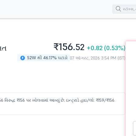
₹156.
52
ંમત
+0.82
(0.53%)
52W થી 46.17% ઘટાડો
07 ઑગસ્ટ, 2026 3:54 PM (IST)
 વિરુદ્ધ ₹156 પર ખોલવામાં આવ્યું છે; ઇન્ટ્રાડે હાઇ/લો: ₹159/₹156.