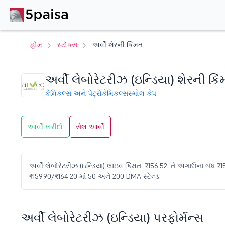
હોમ
સ્ટૉક્સ
અર્વી શેરની કિંમત
અર્વી લેબોરેટરીઝ (ઇન્ડિયા) શેરની કિ
કેમિકલ્સ અને પેટ્રોકેમિકલ્સ
સ્મોલ કેપ
આર્વી ખરીદો
સેલ આર્વી
અર્વી લેબોરેટરીઝ (ઇન્ડિયા) લાઇવ કિંમત: ₹156.52. તે અગાઉના બંધ ₹156
₹159.90/₹164.20 માં 50 અને 200 DMA સ્ટેન્ડ.
અર્વી લેબોરેટરીઝ (ઇન્ડિયા) પરફોર્મન્સ