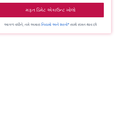
મફત ડિમેટ એકાઉન્ટ ખોલો
આગળ વધીને, તમે અમારા
નિયમો અને શરતો*
સાથે સંમત થાવ છો