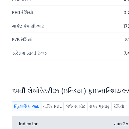
PEG રેશિયો
0.
માર્કેટ કેપ સીઆર
17
P/B રેશિયો
5.
સરેરાશ સાચી રેન્જ
7.
અર્વી લેબોરેટરીઝ (ઇન્ડિયા) ફાઇનાન્શિયલ્
ત્રિમાસિક P&L
વાર્ષિક P&L
બૅલેન્સ શીટ
રોકડ પ્રવાહ
રેશિયો
Indicator
Jun 26