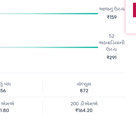
આજનું ઉચ્ચ
₹159
52
અઠવાડિયાની
ઉચ્ચ
₹291
ું બંધ
વૉલ્યુમ
156
872
ડીએમએ
200 ડીએમએ
1.80
₹164.20