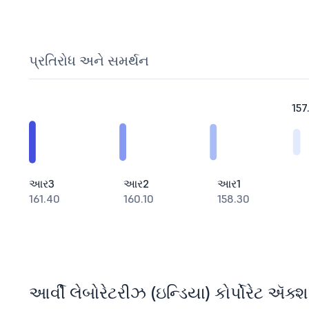
પ્રતિરોધ અને સમર્થન
157
આર3
આર2
આર1
161.40
160.10
158.30
આર્વી લેબોરેટરીઝ (ઇન્ડિયા) કોર્પોરેટ ઍક્શ