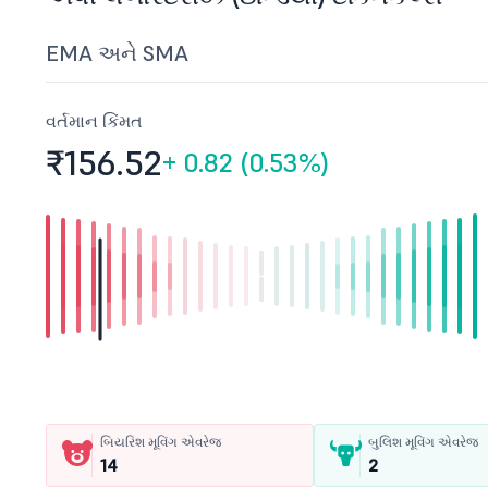
EMA અને SMA
વર્તમાન કિંમત
₹156.
52
+
0.82 (0.53%)
બિયરિશ મૂવિંગ એવરેજ
બુલિશ મૂવિંગ એવરેજ
14
2