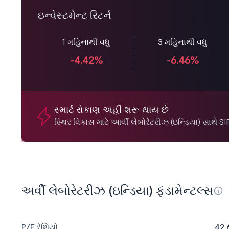
ઇન્વેસ્ટમેન્ટ રિટર્ન
1 મહિનાથી વધુ
3 મહિનાથી વધુ
-4.42%
-6.46%
સ્માર્ટ રોકાણ અહીં શરૂ થાય છે
સ્થિર વિકાસ માટે આર્વી લેબોરેટરીઝ (ઇન્ડિયા) સાથે SI
અર્વી લેબોરેટરીઝ (ઇન્ડિયા) ફંડામેન્ટલ્સ
P/E રેશિયો
42.