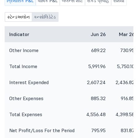
ત્રિમાસિક P&L
વાર્ષિક P&L
બૅલેન્સ શીટ
રોકડ પ્રવાહ
રેશિયો
સ્ટેન્ડઅલોન
કન્સોલિડેટેડ
Indicator
Jun 26
Mar 26
Other Income
689.22
730.95
Total Income
5,991.96
5,750.10
Interest Expended
2,607.24
2,436.82
Other Expenses
885.32
916.85
Total Expenses
4,556.48
4,398.58
Net Profit/Loss For the Period
795.95
831.87