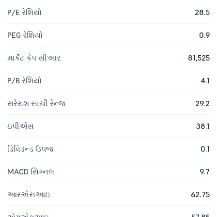
P/E રેશિયો
28.5
PEG રેશિયો
0.9
માર્કેટ કેપ સીઆર
81,525
P/B રેશિયો
4.1
સરેરાશ સાચી રેન્જ
29.2
ઇપીએસ
38.1
ડિવિડન્ડ ઉપજ
0.1
MACD સિગ્નલ
9.7
આરએસઆઇ
62.75