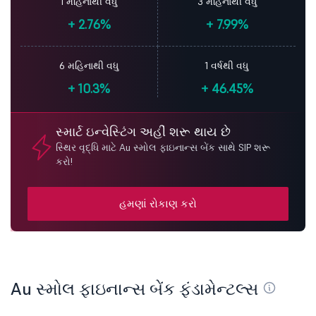
1 મહિનાથી વધુ
3 મહિનાથી વધુ
+
2.76%
+
7.99%
6 મહિનાથી વધુ
1 વર્ષથી વધુ
+
10.3%
+
46.45%
સ્માર્ટ ઇન્વેસ્ટિંગ અહીં શરૂ થાય છે
સ્થિર વૃદ્ધિ માટે Au સ્મોલ ફાઇનાન્સ બેંક સાથે SIP શરૂ
કરો!
હમણાં રોકાણ કરો
Au સ્મોલ ફાઇનાન્સ બેંક ફંડામેન્ટલ્સ