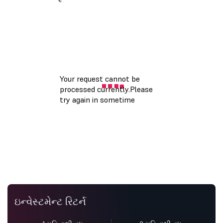
ઇન્વેસ્ટમેન્ટ રિટર્ન