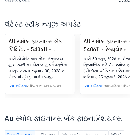
એમએફઆઇ
57.85
લેટેસ્ટ સ્ટૉક ન્યૂઝ અપડેટ
AU સ્મોલ ફાઇનાન્સ બેંક
AU સ્મોલ ફાઇનાન્સ બેં
લિમિટેડ - 540611 -
540611 - રેગ્યુલેશન 3
રેગ્યુલેશન 30 (LODR) હેઠળ
જાહેરાત - કમાણી કૉલ ટ્
અમે કોર્પોરેટ બાબતોના મંત્રાલય
અમે 30 જૂન, 2026 ના રોજ સ
જાહેરાત - ન્યૂઝપેપર
દ્વારા જારી કરાયેલ લાગુ પરિપત્રોના
ત્રિમાસિક માટે AU સ્મોલ ફાઇન
અનુપાલનમાં, જુલાઈ 30, 2026 ના
('બેંક')ના ઑડિટ ન કરેલ નાણાં
પબ્લિકેશન
રોજ અંગ્રેજી અને જયપુર
શનિવાર, 25 જુલાઈ, 2026 ન
આવૃત્તિમાં બિઝનેસ સ્ટાન્ડર્ડમાં બેંક
કૉન્ફરન્સ કૉલની ટ્રાન્સક્રિપ
BSE ઇન્ડિયા
6 દિવસ 23 કલાક પહેલાં
BSE ઇન્ડિયા
1 અઠવાડિયા 1 દિવસ પહ
દ્વારા પ્રકાશિત અખબારની
સબમિટ કરીએ છીએ. લિસ્ટિંગ ર
જાહેરાતની કૉપી અહીં સબમિટ
રેગ્યુલેશન 46 ના અનુપાલનમાં, 
કરીએ છીએ, જે શેરધારકોને વાર્ષિક
બેંકની વેબસાઇટ પર નીચેની લ
રિપોર્ટ અને બેંકની 31st AGM ની
કરાવવામાં આવે છે:
નોટિસ પ્રાપ્ત કરવા માટે તેમના
https://www.au.bank.in/inv
Au સ્મોલ ફાઇનાન્સ બેંક ફાઇનાન્શિયલ્સ
ઇમેઇલ ઍડ્રેસ અપડેટ કરવાની
reports.
વિનંતી કરે છે.