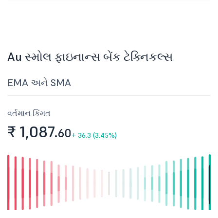
Au સ્મોલ ફાઇનાન્સ બેંક ટેક્નિકલ્સ
EMA અને SMA
વર્તમાન કિંમત
₹ 1,087.
60
+
36.3 (3.45%)