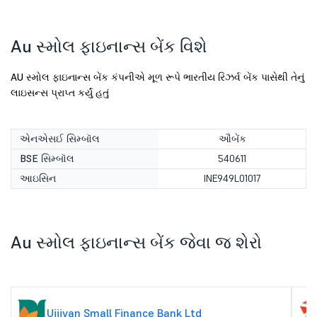
Au સ્મોલ ફાઇનાન્સ બેંક વિશે
AU સ્મોલ ફાઇનાન્સ બેંક કંપનીએ મૂળ રૂપે ભારતીય રિઝર્વ બેંક પાસેથી તેનું
લાઇસન્સ પ્રાપ્ત કર્યું હતું
એનએસઈ સિમ્બૉલ
ઔબેંક
BSE સિમ્બૉલ
540611
આઇસિન
INE949L01017
Au સ્મોલ ફાઇનાન્સ બેંક જેવા જ શેરો
Ujjivan Small Finance Bank Ltd