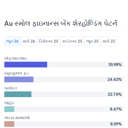
Au સ્મોલ ફાઇનાન્સ બેંક શેરહોલ્ડિંગ પેટર્ન
જૂન 26
માર્ચ 26
ડિસેમ્બર 25
સપ્ટેમ્બર 25
જૂન 25
માર્ચ 25
એફઆઇઆઇ
35.98%
મ્યુચ્યુઅલ ફંડ
24.42%
પ્રમોટર
22.74%
જાહેર
8.47%
અન્ય સંસ્થાઓ
8.39%