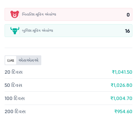
0
બિયરિશ મૂવિંગ એવરેજ
16
બુલિશ મૂવિંગ એવરેજ
ઇમા
એસએમએ
20 દિવસ
₹1,041.50
50 દિવસ
₹1,026.80
100 દિવસ
₹1,004.70
200 દિવસ
₹954.60