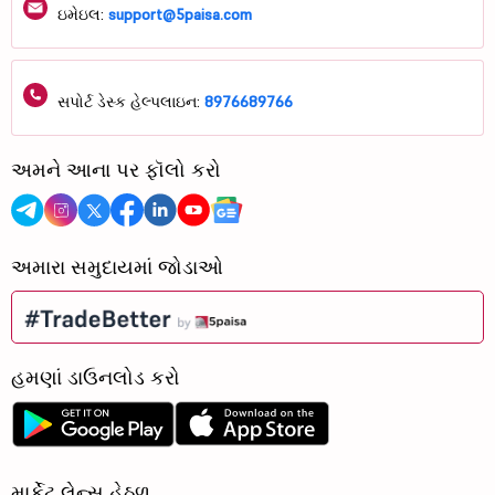
ઇમેઇલ:
support@5paisa.com
સપોર્ટ ડેસ્ક હેલ્પલાઇન:
8976689766
અમને આના પર ફૉલો કરો
અમારા સમુદાયમાં જોડાઓ
હમણાં ડાઉનલોડ કરો
માર્કેટ લેન્સ હેઠળ