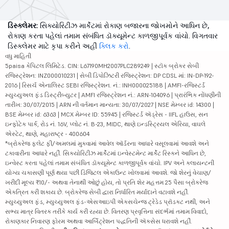
ડિસ્ક્લેમર:
સિક્યોરિટીઝ માર્કેટમાં રોકાણ બજારના જોખમોને આધિન છે,
રોકાણ કરતા પહેલાં તમામ સંબંધિત ડૉક્યૂમેન્ટ કાળજીપૂર્વક વાંચો. વિગતવાર
ડિસ્ક્લેમર માટે કૃપા કરીને અહીં
ક્લિક કરો
.
વધુ માહિતી
5paisa કેપિટલ લિમિટેડ. CIN: L67190MH2007PLC289249 | સ્ટૉક બ્રોકર સેબી
રજિસ્ટ્રેશન: INZ000010231 | સેબી ડિપોઝિટરી રજિસ્ટ્રેશન: DP CDSL માં: IN-DP-192-
2016 | રિસર્ચ એનાલિસ્ટ SEBI રજિસ્ટ્રેશન. નં.: INH000025188 | AMFI-રજિસ્ટર્ડ
મ્યુચ્યુઅલ ફંડ ડિસ્ટ્રીબ્યુટર | AMFI રજિસ્ટ્રેશન નં.: ARN-104096 | પ્રારંભિક નોંધણીની
તારીખ: 30/07/2015 | ARN ની વર્તમાન માન્યતા: 30/07/2027 | NSE મેમ્બર id: 14300 |
BSE મેમ્બર id: 6363 | MCX મેમ્બર ID: 55945 | રજિસ્ટર્ડ ઍડ્રેસ - IIFL હાઉસ, સન
ઇન્ફોટેક પાર્ક, રોડ નં. 16V, પ્લોટ નં. B-23, MIDC, થાણે ઇન્ડસ્ટ્રિયલ એરિયા, વાઘલે
એસ્ટેટ, થાણે, મહારાષ્ટ્ર - 400604
*બ્રોકરેજ ફ્લેટ ફી/અમલમાં મુકવામાં આવેલ ઑર્ડરના આધારે વસૂલવામાં આવશે અને
ટકાવારીના આધારે નહીં. સિક્યોરિટીઝ માર્કેટમાં ઇન્વેસ્ટમેન્ટ માર્કેટ રિસ્કને આધિન છે,
ઇન્વેસ્ટ કરતા પહેલાં તમામ સંબંધિત ડૉક્યૂમેન્ટ કાળજીપૂર્વક વાંચો. IPV અને ક્લાયન્ટની
યોગ્ય ચકાસણી પૂર્ણ થયા પછી ડિજિટલ એકાઉન્ટ ખોલવામાં આવશે. જો શેરનું વેચાણ/
ખરીદી મૂલ્ય ₹10/- અથવા તેનાથી ઓછું હોય, તો પ્રતિ શેર મહત્તમ 25 પૈસા બ્રોકરેજ
એકત્રિત કરી શકાય છે. બ્રોકરેજ સેબી દ્વારા નિર્ધારિત મર્યાદાને વટાવશે નહીં.
મ્યુચ્યુઅલ ફંડ, મ્યુચ્યુઅલ ફંડ-એસઆઇપી એક્સચેન્જ ટ્રેડેડ પ્રૉડક્ટ નથી, અને
સભ્ય માત્ર વિતરક તરીકે કાર્ય કરી રહ્યા છે. વિતરણ પ્રવૃત્તિના સંદર્ભમાં તમામ વિવાદો,
રોકાણકાર નિવારણ ફોરમ અથવા આર્બિટ્રેશન પદ્ધતિની ઍક્સેસ ધરાવશે નહીં.