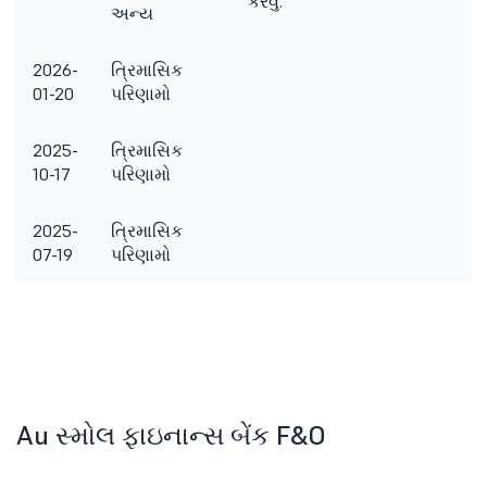
કરવું.
અન્ય
2026-
ત્રિમાસિક
01-20
પરિણામો
2025-
ત્રિમાસિક
10-17
પરિણામો
2025-
ત્રિમાસિક
07-19
પરિણામો
Au સ્મોલ ફાઇનાન્સ બેંક F&O