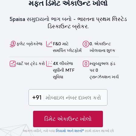
મફત ડિમેટ એકાઉન્ટ ખોલો
5paisa સમુદાયનો ભાગ બનો -
ભારતના પ્રથમ લિસ્ટેડ
ડિસ્કાઉન્ટ બ્રોકર.
ફ્લેટ બ્રોકરેજ
F&O માટે
0. એકાઉન્ટ
સમર્પિત પ્લેટફોર્મ
ખોલવાના શુલ્ક
ચાર્ટ પર ટ્રેડ કરો
4X લીવરેજ
મ્યુચ્યુઅલ ફંડ
સુધીની MTF
પર 0
સુવિધા
ટ્રાન્ઝૅક્શન ખર્ચ
+91
ડિમેટ એકાઉન્ટ ખોલો
આગળ વધીને, તમે બધા
નિયમો અને શરતો*
સાથે સંમત થાઓ છો