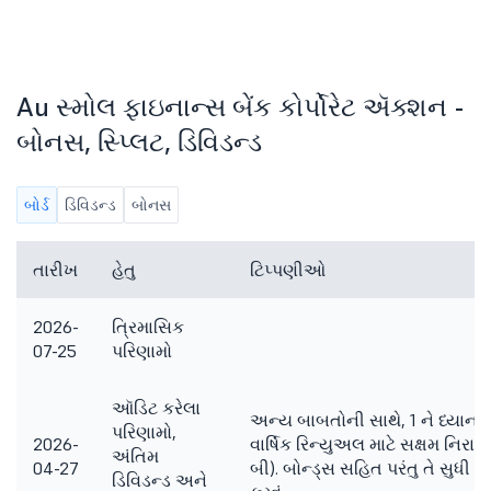
Au સ્મોલ ફાઇનાન્સ બેંક કોર્પોરેટ ઍક્શન -
બોનસ, સ્પ્લિટ, ડિવિડન્ડ
બોર્ડ
ડિવિડન્ડ
બોનસ
તારીખ
હેતુ
ટિપ્પણીઓ
2026-
ત્રિમાસિક
07-25
પરિણામો
ઑડિટ કરેલા
અન્ય બાબતોની સાથે, 1 ને ધ્યાનમાં 
પરિણામો,
2026-
વાર્ષિક રિન્યુઅલ માટે સક્ષમ નિરાક
અંતિમ
04-27
બી). બોન્ડ્સ સહિત પરંતુ તે સુધી મર્
ડિવિડન્ડ અને