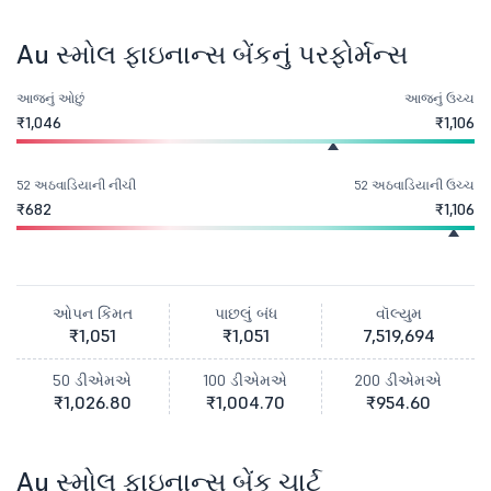
Au સ્મોલ ફાઇનાન્સ બેંકનું પરફોર્મન્સ
આજનું ઓછું
આજનું ઉચ્ચ
₹1,046
₹1,106
52 અઠવાડિયાની નીચી
52 અઠવાડિયાની ઉચ્ચ
₹682
₹1,106
ઓપન કિંમત
પાછલું બંધ
વૉલ્યુમ
₹1,051
₹1,051
7,519,694
50 ડીએમએ
100 ડીએમએ
200 ડીએમએ
₹1,026.80
₹1,004.70
₹954.60
Au સ્મોલ ફાઇનાન્સ બેંક ચાર્ટ