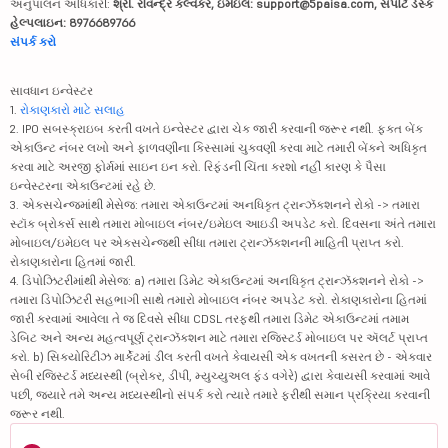
અનુપાલન અધિકારી:
શ્રી. રવિન્દ્ર કલ્વંકર, ઇમેઇલ: support@5paisa.com, સપોર્ટ ડેસ્ક
હેલ્પલાઇન: 8976689766
સંપર્ક કરો
સાવધાન ઇન્વેસ્ટર
1.
રોકાણકારો માટે સલાહ
2. IPO સબસ્ક્રાઇબ કરતી વખતે ઇન્વેસ્ટર દ્વારા ચેક જારી કરવાની જરૂર નથી. ફક્ત બેંક
એકાઉન્ટ નંબર લખો અને ફાળવણીના કિસ્સામાં ચુકવણી કરવા માટે તમારી બેંકને અધિકૃત
કરવા માટે અરજી ફોર્મમાં સાઇન ઇન કરો. રિફંડની ચિંતા કરશો નહીં કારણ કે પૈસા
ઇન્વેસ્ટરના એકાઉન્ટમાં રહે છે.
3. એક્સચેન્જમાંથી મેસેજ: તમારા એકાઉન્ટમાં અનધિકૃત ટ્રાન્ઝૅક્શનને રોકો -> તમારા
સ્ટૉક બ્રોકર્સ સાથે તમારા મોબાઇલ નંબર/ઇમેઇલ આઇડી અપડેટ કરો. દિવસના અંતે તમારા
મોબાઇલ/ઇમેઇલ પર એક્સચેન્જથી સીધા તમારા ટ્રાન્ઝૅક્શનની માહિતી પ્રાપ્ત કરો.
રોકાણકારોના હિતમાં જારી.
4. ડિપોઝિટરીમાંથી મેસેજ: a) તમારા ડિમેટ એકાઉન્ટમાં અનધિકૃત ટ્રાન્ઝૅક્શનને રોકો ->
તમારા ડિપોઝિટરી સહભાગી સાથે તમારો મોબાઇલ નંબર અપડેટ કરો. રોકાણકારોના હિતમાં
જારી કરવામાં આવેલા તે જ દિવસે સીધા CDSL તરફથી તમારા ડિમેટ એકાઉન્ટમાં તમામ
ડેબિટ અને અન્ય મહત્વપૂર્ણ ટ્રાન્ઝૅક્શન માટે તમારા રજિસ્ટર્ડ મોબાઇલ પર ઍલર્ટ પ્રાપ્ત
કરો. b) સિક્યોરિટીઝ માર્કેટમાં ડીલ કરતી વખતે કેવાયસી એક વખતની કસરત છે - એકવાર
સેબી રજિસ્ટર્ડ મધ્યસ્થી (બ્રોકર, ડીપી, મ્યુચ્યુઅલ ફંડ વગેરે) દ્વારા કેવાયસી કરવામાં આવે
પછી, જ્યારે તમે અન્ય મધ્યસ્થીનો સંપર્ક કરો ત્યારે તમારે ફરીથી સમાન પ્રક્રિયા કરવાની
જરૂર નથી.