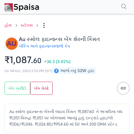
પરફોર્મન્સ
ફાઇનાન્શિયલ્સ
ટેક્નિકલ
ઇવેન્ટ્સ
એફએનઓ
શેરહોલ્ડિંગ પ
હોમ
સ્ટૉક્સ
Au સ્મોલ ફાઇનાન્સ બેંક શેરની કિંમત
બેંકિંગ અને ફાઇનાન્સ
લાર્જ કેપ
₹1,087.
60
+36.3
(3.45%)
આજે નવું 52W હાઇ
06 ઑગસ્ટ, 2026 3:56 PM (IST)
બેંક ખરીદો
બેંક વેચો
Au સ્મોલ ફાઇનાન્સ બેંકની લાઇવ કિંમત: ₹1,087.60. તે અગાઉના બંધ
₹1,051 વિરુદ્ધ ₹1,051 પર ખોલવામાં આવ્યું હતું; ઇન્ટ્રાડે હાઇ/લો:
₹1,106/₹1,046. ₹1,026.80/₹954.60 માં 50 અને 200 DMA સ્ટેન્ડ.