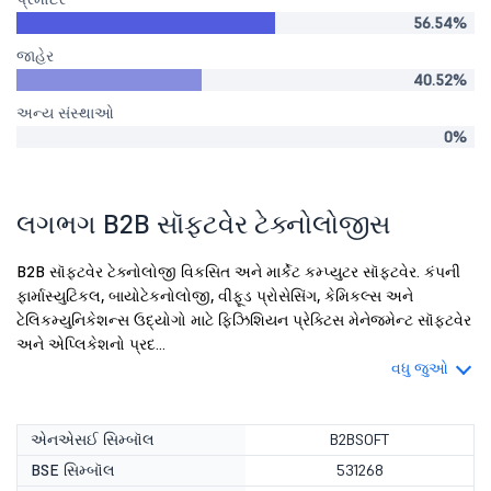
56.54%
જાહેર
40.52%
અન્ય સંસ્થાઓ
0%
લગભગ B2B સૉફ્ટવેર ટેક્નોલોજીસ
B2B સૉફ્ટવેર ટેક્નોલોજી વિકસિત અને માર્કેટ કમ્પ્યુટર સૉફ્ટવેર. કંપની
ફાર્માસ્યુટિકલ, બાયોટેકનોલોજી, વીફૂડ પ્રોસેસિંગ, કેમિકલ્સ અને
ટેલિકમ્યુનિકેશન્સ ઉદ્યોગો માટે ફિઝિશિયન પ્રેક્ટિસ મેનેજમેન્ટ સૉફ્ટવેર
અને એપ્લિકેશનો પ્રદ...
વધુ જુઓ
એનએસઈ સિમ્બૉલ
B2BSOFT
BSE સિમ્બૉલ
531268