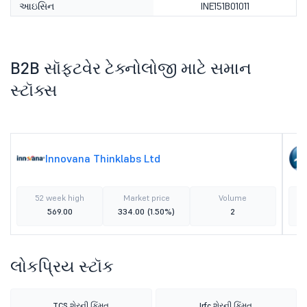
આઇસિન
INE151B01011
B2B સૉફ્ટવેર ટેક્નોલોજી માટે સમાન
સ્ટૉક્સ
Innovana Thinklabs Ltd
52 week high
Market price
Volume
569.00
334.00
(1.50%)
2
લોકપ્રિય સ્ટૉક
TCS શેરની કિંમત
Irfc શેરની કિંમત