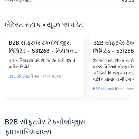
એમએફઆઇ
42.33
લેટેસ્ટ સ્ટૉક ન્યૂઝ અપડેટ
B2B સૉફ્ટવેર ટેક્નોલોજીસ
B2B સોફ્ટવેર ટેક્
લિમિટેડ - 531268 - નિયમન.
લિમિટેડ - 531268 
34 (1) વાર્ષિક રિપોર્ટ.
વાર્ષિક જનરલ મીટિં
ફાઇનાન્શિયલ વર્ષ 2025-26 માટે 32nd
28 ઓગસ્ટ, 2026 ના રોજ 
ઓગસ્ટ, 2026 ના ર
વાર્ષિક રિપોર્ટ
વાગ્યે વિડિઓ કોન્ફરન્સિ
ઑડિયો વિઝ્યુઅલ માધ્યમો
આયોજિત કરવામાં 
BSE ઇન્ડિયા
3 દિવસ 1 કલાક પહેલાં
વાર્ષિક સામાન્ય મીટિંગ 
આવશે.
BSE ઇન્ડિયા
3 દિવસ 1 કલાક પહ
B2B સૉફ્ટવેર ટેક્નોલોજીસ
ફાઇનાન્શિયલ્સ