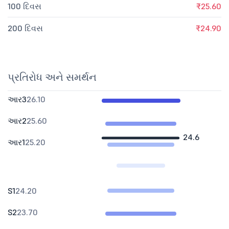
100 દિવસ
₹25.60
200 દિવસ
₹24.90
પ્રતિરોધ અને સમર્થન
આર3
26.10
આર2
25.60
24.6
આર1
25.20
S1
24.20
S2
23.70