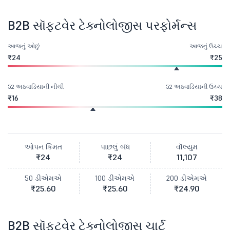
B2B સૉફ્ટવેર ટેક્નોલોજીસ પરફોર્મન્સ
આજનું ઓછું
આજનું ઉચ્ચ
₹24
₹25
52 અઠવાડિયાની નીચી
52 અઠવાડિયાની ઉચ્ચ
₹16
₹38
ઓપન કિંમત
પાછલું બંધ
વૉલ્યુમ
₹24
₹24
11,107
50 ડીએમએ
100 ડીએમએ
200 ડીએમએ
₹25.60
₹25.60
₹24.90
B2B સૉફ્ટવેર ટેક્નોલોજીસ ચાર્ટ