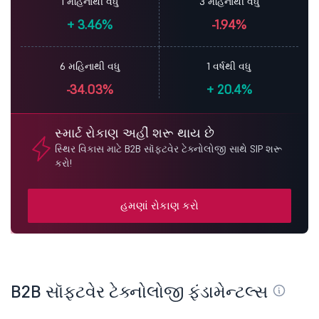
1 મહિનાથી વધુ
3 મહિનાથી વધુ
+
3.46%
-1.94%
6 મહિનાથી વધુ
1 વર્ષથી વધુ
-34.03%
+
20.4%
સ્માર્ટ રોકાણ અહીં શરૂ થાય છે
સ્થિર વિકાસ માટે B2B સૉફ્ટવેર ટેક્નોલોજી સાથે SIP શરૂ
કરો!
હમણાં રોકાણ કરો
B2B સૉફ્ટવેર ટેક્નોલોજી ફંડામેન્ટલ્સ