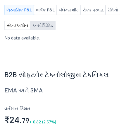
ત્રિમાસિક P&L
વાર્ષિક P&L
બૅલેન્સ શીટ
રોકડ પ્રવાહ
રેશિયો
સ્ટેન્ડઅલોન
કન્સોલિડેટેડ
No data available.
B2B સોફ્ટવેર ટેક્નોલોજીસ ટેકનિકલ
EMA અને SMA
વર્તમાન કિંમત
₹24.
79
+
0.62 (2.57%)