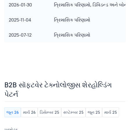
2026-01-30
ત્રિમાસિક પરિણામો, ડિવિડન્ડ અને બોન
2025-11-04
ત્રિમાસિક પરિણામો
2025-07-12
ત્રિમાસિક પરિણામો
B2B સૉફ્ટવેર ટેક્નોલોજીસ શેરહોલ્ડિંગ
પેટર્ન
જૂન 26
માર્ચ 26
ડિસેમ્બર 25
સપ્ટેમ્બર 25
જૂન 25
માર્ચ 25
પ્રમોટર