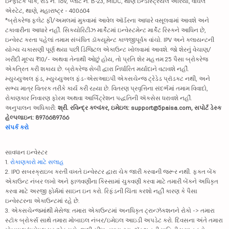
ઇન્ફોટેક પાર્ક, રોડ નં. 16V, પ્લોટ નં. B-23, MIDC, થાણે ઇન્ડસ્ટ્રિયલ એરિયા, વાઘલે
એસ્ટેટ, થાણે, મહારાષ્ટ્ર - 400604
*બ્રોકરેજ ફ્લેટ ફી/અમલમાં મુકવામાં આવેલ ઑર્ડરના આધારે વસૂલવામાં આવશે અને
ટકાવારીના આધારે નહીં. સિક્યોરિટીઝ માર્કેટમાં ઇન્વેસ્ટમેન્ટ માર્કેટ રિસ્કને આધિન છે,
ઇન્વેસ્ટ કરતા પહેલાં તમામ સંબંધિત ડૉક્યૂમેન્ટ કાળજીપૂર્વક વાંચો. IPV અને ક્લાયન્ટની
યોગ્ય ચકાસણી પૂર્ણ થયા પછી ડિજિટલ એકાઉન્ટ ખોલવામાં આવશે. જો શેરનું વેચાણ/
ખરીદી મૂલ્ય ₹10/- અથવા તેનાથી ઓછું હોય, તો પ્રતિ શેર મહત્તમ 25 પૈસા બ્રોકરેજ
એકત્રિત કરી શકાય છે. બ્રોકરેજ સેબી દ્વારા નિર્ધારિત મર્યાદાને વટાવશે નહીં.
મ્યુચ્યુઅલ ફંડ, મ્યુચ્યુઅલ ફંડ-એસઆઇપી એક્સચેન્જ ટ્રેડેડ પ્રૉડક્ટ નથી, અને
સભ્ય માત્ર વિતરક તરીકે કાર્ય કરી રહ્યા છે. વિતરણ પ્રવૃત્તિના સંદર્ભમાં તમામ વિવાદો,
રોકાણકાર નિવારણ ફોરમ અથવા આર્બિટ્રેશન પદ્ધતિની ઍક્સેસ ધરાવશે નહીં.
અનુપાલન અધિકારી:
શ્રી. રવિન્દ્ર કલ્વંકર, ઇમેઇલ: support@5paisa.com, સપોર્ટ ડેસ્ક
હેલ્પલાઇન: 8976689766
સંપર્ક કરો
સાવધાન ઇન્વેસ્ટર
1.
રોકાણકારો માટે સલાહ
2. IPO સબસ્ક્રાઇબ કરતી વખતે ઇન્વેસ્ટર દ્વારા ચેક જારી કરવાની જરૂર નથી. ફક્ત બેંક
એકાઉન્ટ નંબર લખો અને ફાળવણીના કિસ્સામાં ચુકવણી કરવા માટે તમારી બેંકને અધિકૃત
કરવા માટે અરજી ફોર્મમાં સાઇન ઇન કરો. રિફંડની ચિંતા કરશો નહીં કારણ કે પૈસા
ઇન્વેસ્ટરના એકાઉન્ટમાં રહે છે.
3. એક્સચેન્જમાંથી મેસેજ: તમારા એકાઉન્ટમાં અનધિકૃત ટ્રાન્ઝૅક્શનને રોકો -> તમારા
સ્ટૉક બ્રોકર્સ સાથે તમારા મોબાઇલ નંબર/ઇમેઇલ આઇડી અપડેટ કરો. દિવસના અંતે તમારા