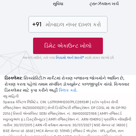
સુવિધા
ટ્રાન્ઝૅક્શન ખર્ચ
+91
ડિમેટ એકાઉન્ટ ખોલો
આગળ વધીને, તમે બધા
નિયમો અને શરતો*
સાથે સંમત થાઓ છો
ડિસ્ક્લેમર:
સિક્યોરિટીઝ માર્કેટમાં રોકાણ બજારના જોખમોને આધિન છે,
રોકાણ કરતા પહેલાં તમામ સંબંધિત ડૉક્યૂમેન્ટ કાળજીપૂર્વક વાંચો. વિગતવાર
ડિસ્ક્લેમર માટે કૃપા કરીને અહીં
ક્લિક કરો
.
વધુ માહિતી
5paisa કેપિટલ લિમિટેડ. CIN: L67190MH2007PLC289249 | સ્ટૉક બ્રોકર સેબી
રજિસ્ટ્રેશન: INZ000010231 | સેબી ડિપોઝિટરી રજિસ્ટ્રેશન: DP CDSL માં: IN-DP-192-
2016 | રિસર્ચ એનાલિસ્ટ SEBI રજિસ્ટ્રેશન. નં.: INH000025188 | AMFI-રજિસ્ટર્ડ
મ્યુચ્યુઅલ ફંડ ડિસ્ટ્રીબ્યુટર | AMFI રજિસ્ટ્રેશન નં.: ARN-104096 | પ્રારંભિક નોંધણીની
તારીખ: 30/07/2015 | ARN ની વર્તમાન માન્યતા: 30/07/2027 | NSE મેમ્બર id: 14300 |
BSE મેમ્બર id: 6363 | MCX મેમ્બર ID: 55945 | રજિસ્ટર્ડ ઍડ્રેસ - IIFL હાઉસ, સન