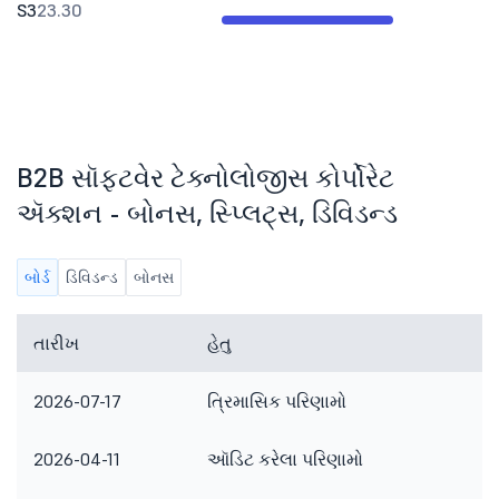
S3
23.30
B2B સૉફ્ટવેર ટેક્નોલોજીસ કોર્પોરેટ
ઍક્શન - બોનસ, સ્પ્લિટ્સ, ડિવિડન્ડ
બોર્ડ
ડિવિડન્ડ
બોનસ
તારીખ
હેતુ
2026-07-17
ત્રિમાસિક પરિણામો
2026-04-11
ઑડિટ કરેલા પરિણામો