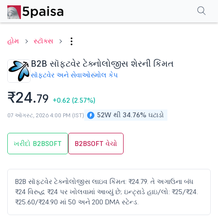
પરફોર્મન્સ
ફાઇનાન્શિયલ્સ
ટેક્નિકલ
ઇવેન્ટ્સ
શેરહોલ્ડિંગ પેટર્ન
વધુ
એફએ
હોમ
સ્ટૉક્સ
B2B સૉફ્ટવેર ટેક્નોલોજીસ શેરની કિંમત
સૉફ્ટવેર અને સેવાઓ
સ્મોલ કેપ
₹24.
79
+0.62
(2.57%)
52W થી 34.76% ઘટાડો
07 ઑગસ્ટ, 2026 4:00 PM (IST)
ખરીદો B2BSOFT
B2BSOFT વેચો
B2B સૉફ્ટવેર ટેક્નોલોજીસ લાઇવ કિંમત: ₹24.79. તે અગાઉના બંધ
₹24 વિરુદ્ધ ₹24 પર ખોલવામાં આવ્યું છે; ઇન્ટ્રાડે હાઇ/લો: ₹25/₹24.
₹25.60/₹24.90 માં 50 અને 200 DMA સ્ટેન્ડ.