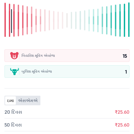
15
બિયરિશ મૂવિંગ એવરેજ
1
બુલિશ મૂવિંગ એવરેજ
ઇમા
એસએમએ
20 દિવસ
₹25.60
50 દિવસ
₹25.60