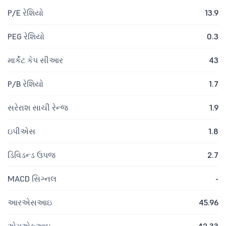
P/E રેશિયો
13.9
PEG રેશિયો
0.3
માર્કેટ કેપ સીઆર
43
P/B રેશિયો
1.7
સરેરાશ સાચી રેન્જ
1.9
ઇપીએસ
1.8
ડિવિડન્ડ ઉપજ
2.7
MACD સિગ્નલ
-
આરએસઆઇ
45.96