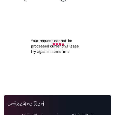
ઇન્વેસ્ટમેન્ટ રિટર્ન