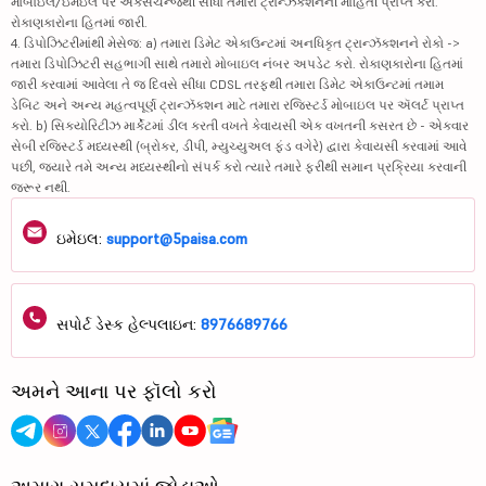
મોબાઇલ/ઇમેઇલ પર એક્સચેન્જથી સીધા તમારા ટ્રાન્ઝૅક્શનની માહિતી પ્રાપ્ત કરો.
રોકાણકારોના હિતમાં જારી.
4. ડિપોઝિટરીમાંથી મેસેજ: a) તમારા ડિમેટ એકાઉન્ટમાં અનધિકૃત ટ્રાન્ઝૅક્શનને રોકો ->
તમારા ડિપોઝિટરી સહભાગી સાથે તમારો મોબાઇલ નંબર અપડેટ કરો. રોકાણકારોના હિતમાં
જારી કરવામાં આવેલા તે જ દિવસે સીધા CDSL તરફથી તમારા ડિમેટ એકાઉન્ટમાં તમામ
ડેબિટ અને અન્ય મહત્વપૂર્ણ ટ્રાન્ઝૅક્શન માટે તમારા રજિસ્ટર્ડ મોબાઇલ પર ઍલર્ટ પ્રાપ્ત
કરો. b) સિક્યોરિટીઝ માર્કેટમાં ડીલ કરતી વખતે કેવાયસી એક વખતની કસરત છે - એકવાર
સેબી રજિસ્ટર્ડ મધ્યસ્થી (બ્રોકર, ડીપી, મ્યુચ્યુઅલ ફંડ વગેરે) દ્વારા કેવાયસી કરવામાં આવે
પછી, જ્યારે તમે અન્ય મધ્યસ્થીનો સંપર્ક કરો ત્યારે તમારે ફરીથી સમાન પ્રક્રિયા કરવાની
જરૂર નથી.
ઇમેઇલ:
support@5paisa.com
સપોર્ટ ડેસ્ક હેલ્પલાઇન:
8976689766
અમને આના પર ફૉલો કરો