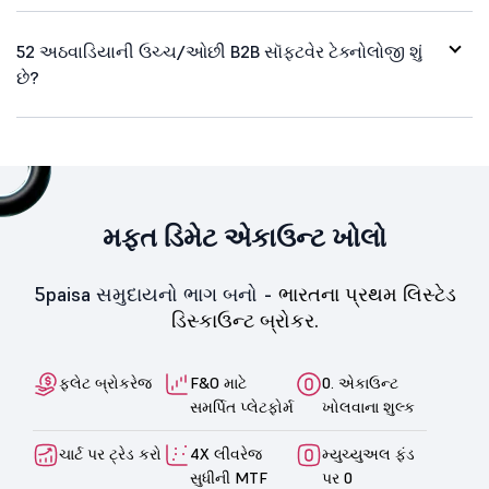
52 અઠવાડિયાની ઉચ્ચ/ઓછી B2B સૉફ્ટવેર ટેક્નોલોજી શું
છે?
મફત ડિમેટ એકાઉન્ટ ખોલો
5paisa સમુદાયનો ભાગ બનો -
ભારતના પ્રથમ લિસ્ટેડ
ડિસ્કાઉન્ટ બ્રોકર.
ફ્લેટ બ્રોકરેજ
F&O માટે
0. એકાઉન્ટ
સમર્પિત પ્લેટફોર્મ
ખોલવાના શુલ્ક
ચાર્ટ પર ટ્રેડ કરો
4X લીવરેજ
મ્યુચ્યુઅલ ફંડ
સુધીની MTF
પર 0