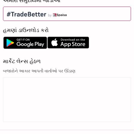
અમારા સમુદાયમાં જોડાઓ
હમણાં ડાઉનલોડ કરો
માર્કેટ લેન્સ હેઠળ
બજારોને આકાર આપતી વાર્તાઓ પર ઊંડાણ