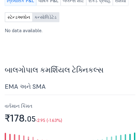
ત્રિમાસિક P&L
વાર્ષિક P&L
બૅલેન્સ શીટ
રોકડ પ્રવાહ
રેશિયો
સ્ટેન્ડઅલોન
કન્સોલિડેટેડ
No data available.
બાલગોપાલ કમર્શિયલ ટેક્નિકલ્સ
EMA અને SMA
વર્તમાન કિંમત
₹178.
05
-2.95 (-1.63%)