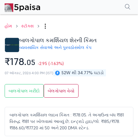
પરફોર્મન્સ
ફાઇનાન્શિયલ્સ
ટેક્નિકલ
ઇવેન્ટ્સ
શેરહોલ્ડિંગ પેટર્ન
વધુ
એફએ
હોમ
સ્ટૉક્સ
બાલગોપાલ કમર્શિયલ શેરની કિંમત
વ્યવસાયિક સેવાઓ અને પુરવઠો
સ્મોલ કેપ
₹178.
05
-2.95
(-1.63%)
52W થી 34.77% ઘટાડો
07 ઑગસ્ટ, 2026 4:00 PM (IST)
બાલગોપાલ ખરીદો
બેલગોપાલ વેચો
બાલગોપાલ કમર્શિયલ લાઇવ કિંમત : ₹178.05. તે અગાઉના બંધ ₹181
વિરુદ્ધ ₹181 પર ખોલવામાં આવ્યું છે; ઇન્ટ્રાડે હાઇ/લો: ₹185/₹178.
₹186.60/₹177.20 માં 50 અને 200 DMA સ્ટેન્ડ.