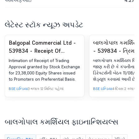
એમએફઆઇ
4.27
લેટેસ્ટ સ્ટૉક ન્યૂઝ અપડેટ
Balgopal Commercial Ltd -
બાલગોપાલ કમર્શિયલ
539834 - Receipt Of
- 539834 - ત્રિમા
Trading Approval From BSE
સ્ટેન્ડઅલોન અને 
Intimation of Receipt of Trading
બાલગોપાલ કમર્શિયલ લિમિટ
Limited For 23,38,000
ફાઇનાન્શિયલ પરિણા
Approval granted by Stock Exchange
જાણ કરી છે કે કંપનીના બ
for 23,38,000 Equity Shares issued
ડિરેક્ટર્સની બેઠક 11/08/
Equity Shares
બોર્ડ મીટિંગની સૂચના
to Promoters on Preferential Basis.
શેડ્યૂલ કરવામાં આવી છે,
બાબતોની સાથે, 30 જૂન, 
BSE ઇન્ડિયા
3 કલાક 12 મિનિટ પહેલાં
BSE ઇન્ડિયા
4 દિવસ 2 કલાક પ
સમાપ્ત થયેલ ત્રિમાસિક મ
બિન-ઑડિટ કરાયેલ સ્ટેન
એકીકૃત નાણાંકીય પરિણામો
લેવા અને રેકોર્ડ કરવા અને
પરવાનગી સાથે અન્ય કો
બાલગોપાલ કમર્શિયલ ફાઇનાન્શિયલ્સ
ચર્ચા કરવા માટે.