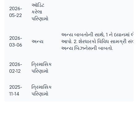
ઑડિટ
2026-
કરેલા
05-22
પરિણામો
અન્ય બાબતોની સાથે, 1 ને ધ્યાનમાં લેવા
2026-
અન્ય
આપો. 2. શેરધારકો વિવિધ સામગ્રી સંબંધિત
03-06
અન્ય બિઝનેસની બાબતો.
2026-
ત્રિમાસિક
02-12
પરિણામો
2025-
ત્રિમાસિક
11-14
પરિણામો