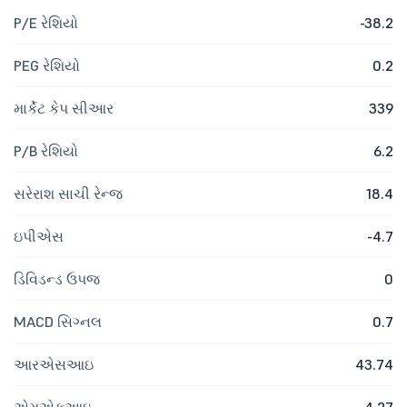
P/E રેશિયો
-38.2
PEG રેશિયો
0.2
માર્કેટ કેપ સીઆર
339
P/B રેશિયો
6.2
સરેરાશ સાચી રેન્જ
18.4
ઇપીએસ
-4.7
ડિવિડન્ડ ઉપજ
0
MACD સિગ્નલ
0.7
આરએસઆઇ
43.74