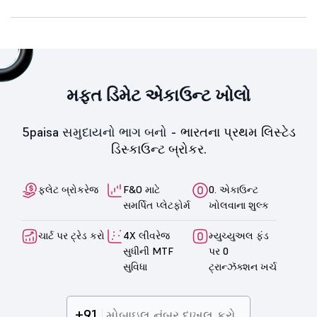
મફત ડિમેટ એકાઉન્ટ ખોલો
5paisa સમુદાયનો ભાગ બનો -
ભારતના પ્રથમ લિસ્ટેડ
ડિસ્કાઉન્ટ બ્રોકર.
ફ્લેટ બ્રોકરેજ
F&O માટે
0. એકાઉન્ટ
સમર્પિત પ્લેટફોર્મ
ખોલવાના શુલ્ક
ચાર્ટ પર ટ્રેડ કરો
4X લીવરેજ
મ્યુચ્યુઅલ ફંડ
સુધીની MTF
પર 0
સુવિધા
ટ્રાન્ઝૅક્શન ખર્ચ
+91