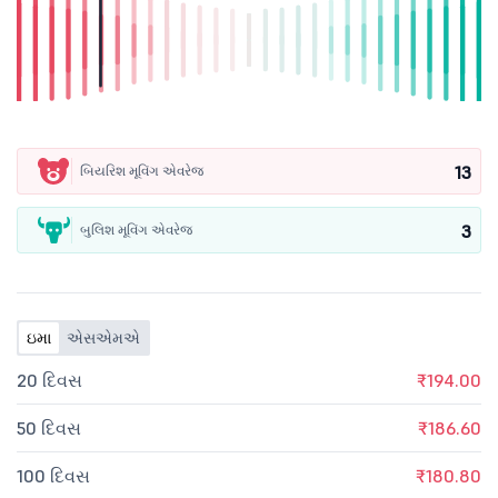
13
બિયરિશ મૂવિંગ એવરેજ
3
બુલિશ મૂવિંગ એવરેજ
ઇમા
એસએમએ
20 દિવસ
₹194.00
50 દિવસ
₹186.60
100 દિવસ
₹180.80