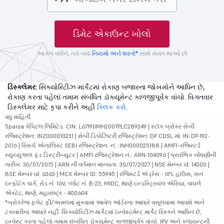
ડિમેટ એકાઉન્ટ ખોલો
આગળ વધીને, તમે બધા
નિયમો અને શરતો*
સાથે સંમત થાઓ છો
ડિસ્ક્લેમર:
સિક્યોરિટીઝ માર્કેટમાં રોકાણ બજારના જોખમોને આધિન છે,
રોકાણ કરતા પહેલાં તમામ સંબંધિત ડૉક્યૂમેન્ટ કાળજીપૂર્વક વાંચો. વિગતવાર
ડિસ્ક્લેમર માટે કૃપા કરીને અહીં
ક્લિક કરો
.
વધુ માહિતી
5paisa કેપિટલ લિમિટેડ. CIN: L67190MH2007PLC289249 | સ્ટૉક બ્રોકર સેબી
રજિસ્ટ્રેશન: INZ000010231 | સેબી ડિપોઝિટરી રજિસ્ટ્રેશન: DP CDSL માં: IN-DP-192-
2016 | રિસર્ચ એનાલિસ્ટ SEBI રજિસ્ટ્રેશન. નં.: INH000025188 | AMFI-રજિસ્ટર્ડ
મ્યુચ્યુઅલ ફંડ ડિસ્ટ્રીબ્યુટર | AMFI રજિસ્ટ્રેશન નં.: ARN-104096 | પ્રારંભિક નોંધણીની
તારીખ: 30/07/2015 | ARN ની વર્તમાન માન્યતા: 30/07/2027 | NSE મેમ્બર id: 14300 |
BSE મેમ્બર id: 6363 | MCX મેમ્બર ID: 55945 | રજિસ્ટર્ડ ઍડ્રેસ - IIFL હાઉસ, સન
ઇન્ફોટેક પાર્ક, રોડ નં. 16V, પ્લોટ નં. B-23, MIDC, થાણે ઇન્ડસ્ટ્રિયલ એરિયા, વાઘલે
એસ્ટેટ, થાણે, મહારાષ્ટ્ર - 400604
*બ્રોકરેજ ફ્લેટ ફી/અમલમાં મુકવામાં આવેલ ઑર્ડરના આધારે વસૂલવામાં આવશે અને
ટકાવારીના આધારે નહીં. સિક્યોરિટીઝ માર્કેટમાં ઇન્વેસ્ટમેન્ટ માર્કેટ રિસ્કને આધિન છે,
ઇન્વેસ્ટ કરતા પહેલાં તમામ સંબંધિત ડૉક્યૂમેન્ટ કાળજીપૂર્વક વાંચો. IPV અને ક્લાયન્ટની