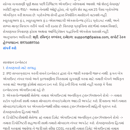
યોગ્ય ચકાસણી પૂર્ણ થયા પછી ડિજિટલ એકાઉન્ટ ખોલવામાં આવશે. જો શેરનું વેચાણ/
ખરીદી મૂલ્ય ₹10/- અથવા તેનાથી ઓછું હોય, તો પ્રતિ શેર મહત્તમ 25 પૈસા બ્રોકરેજ
એકત્રિત કરી શકાય છે. બ્રોકરેજ સેબી દ્વારા નિર્ધારિત મર્યાદાને વટાવશે નહીં.
મ્યુચ્યુઅલ ફંડ, મ્યુચ્યુઅલ ફંડ-એસઆઇપી એક્સચેન્જ ટ્રેડેડ પ્રૉડક્ટ નથી, અને
સભ્ય માત્ર વિતરક તરીકે કાર્ય કરી રહ્યા છે. વિતરણ પ્રવૃત્તિના સંદર્ભમાં તમામ વિવાદો,
રોકાણકાર નિવારણ ફોરમ અથવા આર્બિટ્રેશન પદ્ધતિની ઍક્સેસ ધરાવશે નહીં.
અનુપાલન અધિકારી:
શ્રી. રવિન્દ્ર કલ્વંકર, ઇમેઇલ: support@5paisa.com, સપોર્ટ ડેસ્ક
હેલ્પલાઇન: 8976689766
સંપર્ક કરો
સાવધાન ઇન્વેસ્ટર
1.
રોકાણકારો માટે સલાહ
2. IPO સબસ્ક્રાઇબ કરતી વખતે ઇન્વેસ્ટર દ્વારા ચેક જારી કરવાની જરૂર નથી. ફક્ત બેંક
એકાઉન્ટ નંબર લખો અને ફાળવણીના કિસ્સામાં ચુકવણી કરવા માટે તમારી બેંકને અધિકૃત
કરવા માટે અરજી ફોર્મમાં સાઇન ઇન કરો. રિફંડની ચિંતા કરશો નહીં કારણ કે પૈસા
ઇન્વેસ્ટરના એકાઉન્ટમાં રહે છે.
3. એક્સચેન્જમાંથી મેસેજ: તમારા એકાઉન્ટમાં અનધિકૃત ટ્રાન્ઝૅક્શનને રોકો -> તમારા
સ્ટૉક બ્રોકર્સ સાથે તમારા મોબાઇલ નંબર/ઇમેઇલ આઇડી અપડેટ કરો. દિવસના અંતે તમારા
મોબાઇલ/ઇમેઇલ પર એક્સચેન્જથી સીધા તમારા ટ્રાન્ઝૅક્શનની માહિતી પ્રાપ્ત કરો.
રોકાણકારોના હિતમાં જારી.
4. ડિપોઝિટરીમાંથી મેસેજ: a) તમારા ડિમેટ એકાઉન્ટમાં અનધિકૃત ટ્રાન્ઝૅક્શનને રોકો ->
તમારા ડિપોઝિટરી સહભાગી સાથે તમારો મોબાઇલ નંબર અપડેટ કરો. રોકાણકારોના હિતમાં
જારી કરવામાં આવેલા તે જ દિવસે સીધા CDSL તરફથી તમારા ડિમેટ એકાઉન્ટમાં તમામ