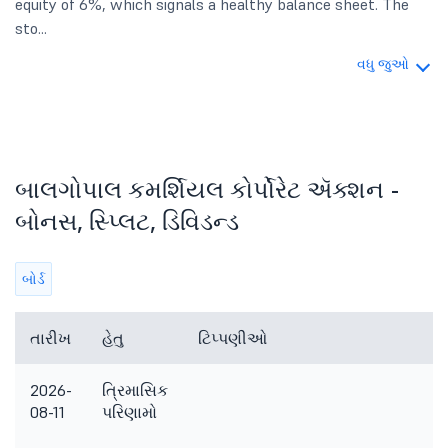
equity of 6%, which signals a healthy balance sheet. The
sto...
વધુ જુઓ
બાલગોપાલ કમર્શિયલ કોર્પોરેટ ઍક્શન -
બોનસ, સ્પ્લિટ, ડિવિડન્ડ
બોર્ડ
તારીખ
હેતુ
ટિપ્પણીઓ
2026-
ત્રિમાસિક
08-11
પરિણામો