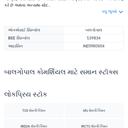
કરે છે અથવા અન્યથા સોદ...
વધુ જુઓ
એનએસઈ સિમ્બૉલ
બલગોપાલ
BSE સિમ્બૉલ
539834
આઇસિન
INE119R01014
બાલગોપાલ કોમર્શિયલ માટે સમાન સ્ટૉક્સ
લોકપ્રિય સ્ટૉક
TCS શેરની કિંમત
Irfc શેરની કિંમત
IREDA શેરની કિંમત
IRCTC શેરની કિંમત