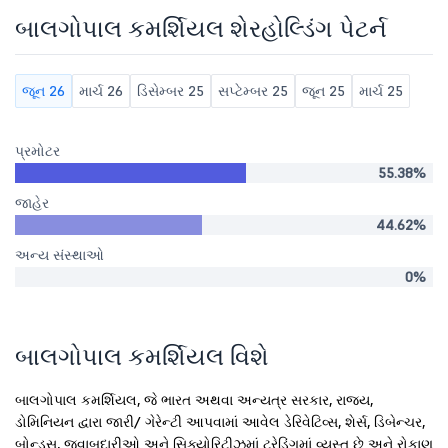
બાલગોપાલ કમર્શિયલ શેરહોલ્ડિંગ પેટર્ન
જૂન 26
માર્ચ 26
ડિસેમ્બર 25
સપ્ટેમ્બર 25
જૂન 25
માર્ચ 25
પ્રમોટર
55.38%
જાહેર
44.62%
અન્ય સંસ્થાઓ
0%
બાલગોપાલ કમર્શિયલ વિશે
બાલગોપાલ કમર્શિયલ, જે ભારત અથવા અન્યત્ર સરકાર, રાજ્ય,
ડોમિનિયન દ્વારા જારી/ ગેરેન્ટી આપવામાં આવેલ ડેરિવેટિવ્સ, શેર્સ, ડિબેન્ચર,
બોન્ડ્સ, જવાબદારીઓ અને સિક્યોરિટીઝમાં ટ્રેડિંગમાં વ્યસ્ત છે અને રોકાણ