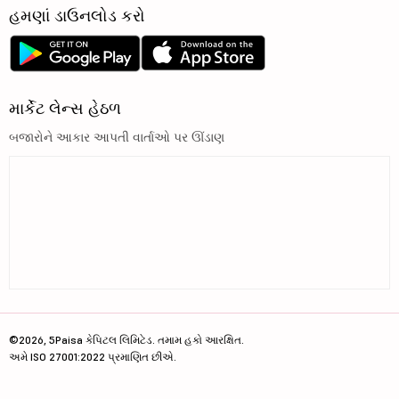
હમણાં ડાઉનલોડ કરો
માર્કેટ લેન્સ હેઠળ
બજારોને આકાર આપતી વાર્તાઓ પર ઊંડાણ
©2026, 5Paisa કેપિટલ લિમિટેડ. તમામ હકો આરક્ષિત.
અમે ISO 27001:2022 પ્રમાણિત છીએ.