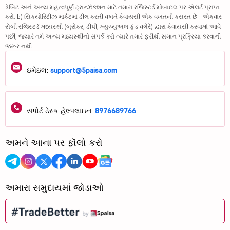
ડેબિટ અને અન્ય મહત્વપૂર્ણ ટ્રાન્ઝૅક્શન માટે તમારા રજિસ્ટર્ડ મોબાઇલ પર ઍલર્ટ પ્રાપ્ત
કરો. b) સિક્યોરિટીઝ માર્કેટમાં ડીલ કરતી વખતે કેવાયસી એક વખતની કસરત છે - એકવાર
સેબી રજિસ્ટર્ડ મધ્યસ્થી (બ્રોકર, ડીપી, મ્યુચ્યુઅલ ફંડ વગેરે) દ્વારા કેવાયસી કરવામાં આવે
પછી, જ્યારે તમે અન્ય મધ્યસ્થીનો સંપર્ક કરો ત્યારે તમારે ફરીથી સમાન પ્રક્રિયા કરવાની
જરૂર નથી.
ઇમેઇલ:
support@5paisa.com
સપોર્ટ ડેસ્ક હેલ્પલાઇન:
8976689766
અમને આના પર ફૉલો કરો
અમારા સમુદાયમાં જોડાઓ