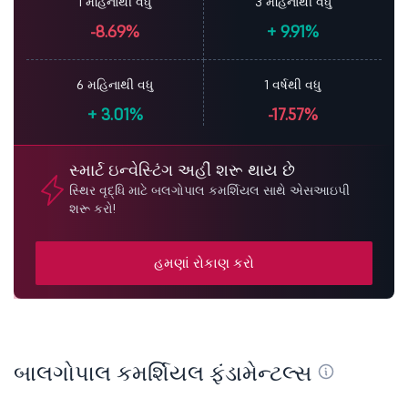
1 મહિનાથી વધુ
3 મહિનાથી વધુ
-8.69%
+
9.91%
6 મહિનાથી વધુ
1 વર્ષથી વધુ
+
3.01%
-17.57%
સ્માર્ટ ઇન્વેસ્ટિંગ અહીં શરૂ થાય છે
સ્થિર વૃદ્ધિ માટે બલગોપાલ કમર્શિયલ સાથે એસઆઇપી
શરૂ કરો!
હમણાં રોકાણ કરો
બાલગોપાલ કમર્શિયલ ફંડામેન્ટલ્સ