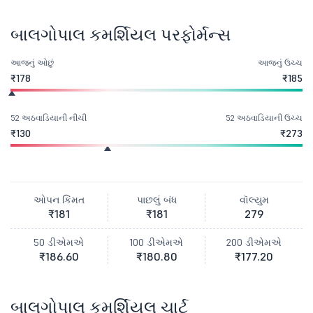
બાલગોપાલ કમર્શિયલ પરફોર્મન્સ
આજનું ઓછું
આજનું ઉચ્ચ
₹178
₹185
52 અઠવાડિયાની નીચી
52 અઠવાડિયાની ઉચ્ચ
₹130
₹273
ઓપન કિંમત
પાછલું બંધ
વૉલ્યુમ
₹181
₹181
279
50 ડીએમએ
100 ડીએમએ
200 ડીએમએ
₹186.60
₹180.80
₹177.20
બાલગોપાલ કમર્શિયલ ચાર્ટ