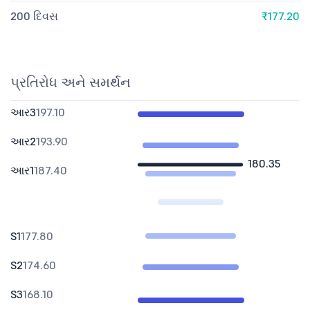
200 દિવસ
₹177.20
પ્રતિરોધ અને સમર્થન
આર3
197.10
આર2
193.90
180.35
આર1
187.40
S1
177.80
S2
174.60
S3
168.10