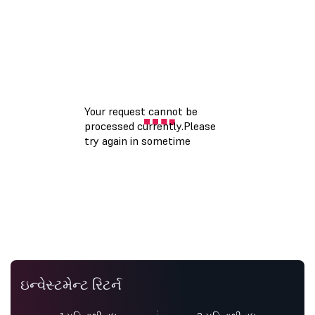
ઇન્વેસ્ટમેન્ટ રિટર્ન