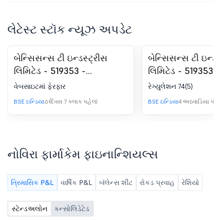
લેટેસ્ટ સ્ટૉક ન્યૂઝ અપડેટ
બેન્સિસન્સ ટી ઇન્ડસ્ટ્રીસ
બેન્સિસન્સ ટી ઇન્ડસ
લિમિટેડ - 519353 -
લિમિટેડ - 519353 -
વેબસાઇટમાં ફેરફાર
કમ્પ્લાયન્સ-રજિસ્ટ
વેબસાઇટમાં ફેરફાર
રેગ્યુલેશન 74(5)
સર્ટિફિકેટ. SEBI (DP
BSE ઇન્ડિયા
6 દિવસ 7 કલાક પહેલાં
BSE ઇન્ડિયા
4 અઠવાડિયા પહેલ
રેગ્યુલેશન્સ, 2018 ન
નોવિરા ફાર્માકેમ ફાઇનાન્શિયલ્સ
ત્રિમાસિક P&L
વાર્ષિક P&L
બૅલેન્સ શીટ
રોકડ પ્રવાહ
રેશિયો
સ્ટેન્ડઅલોન
કન્સોલિડેટેડ