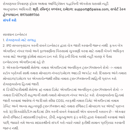
રોકાણકાર નિવારણ ફોરમ અથવા આર્બિટ્રેશન પદ્ધતિની ઍક્સેસ ધરાવશે નહીં.
અનુપાલન અધિકારી:
શ્રી. રવિન્દ્ર કલ્વંકર, ઇમેઇલ: support@5paisa.com, સપોર્ટ ડેસ્ક
હેલ્પલાઇન: 8976689766
સંપર્ક કરો
સાવધાન ઇન્વેસ્ટર
1.
રોકાણકારો માટે સલાહ
2. IPO સબસ્ક્રાઇબ કરતી વખતે ઇન્વેસ્ટર દ્વારા ચેક જારી કરવાની જરૂર નથી. ફક્ત બેંક
એકાઉન્ટ નંબર લખો અને ફાળવણીના કિસ્સામાં ચુકવણી કરવા માટે તમારી બેંકને અધિકૃત
કરવા માટે અરજી ફોર્મમાં સાઇન ઇન કરો. રિફંડની ચિંતા કરશો નહીં કારણ કે પૈસા
ઇન્વેસ્ટરના એકાઉન્ટમાં રહે છે.
3. એક્સચેન્જમાંથી મેસેજ: તમારા એકાઉન્ટમાં અનધિકૃત ટ્રાન્ઝૅક્શનને રોકો -> તમારા
સ્ટૉક બ્રોકર્સ સાથે તમારા મોબાઇલ નંબર/ઇમેઇલ આઇડી અપડેટ કરો. દિવસના અંતે તમારા
મોબાઇલ/ઇમેઇલ પર એક્સચેન્જથી સીધા તમારા ટ્રાન્ઝૅક્શનની માહિતી પ્રાપ્ત કરો.
રોકાણકારોના હિતમાં જારી.
4. ડિપોઝિટરીમાંથી મેસેજ: a) તમારા ડિમેટ એકાઉન્ટમાં અનધિકૃત ટ્રાન્ઝૅક્શનને રોકો ->
તમારા ડિપોઝિટરી સહભાગી સાથે તમારો મોબાઇલ નંબર અપડેટ કરો. રોકાણકારોના હિતમાં
જારી કરવામાં આવેલા તે જ દિવસે સીધા CDSL તરફથી તમારા ડિમેટ એકાઉન્ટમાં તમામ
ડેબિટ અને અન્ય મહત્વપૂર્ણ ટ્રાન્ઝૅક્શન માટે તમારા રજિસ્ટર્ડ મોબાઇલ પર ઍલર્ટ પ્રાપ્ત
કરો. b) સિક્યોરિટીઝ માર્કેટમાં ડીલ કરતી વખતે કેવાયસી એક વખતની કસરત છે - એકવાર
સેબી રજિસ્ટર્ડ મધ્યસ્થી (બ્રોકર, ડીપી, મ્યુચ્યુઅલ ફંડ વગેરે) દ્વારા કેવાયસી કરવામાં આવે
પછી, જ્યારે તમે અન્ય મધ્યસ્થીનો સંપર્ક કરો ત્યારે તમારે ફરીથી સમાન પ્રક્રિયા કરવાની
જરૂર નથી.