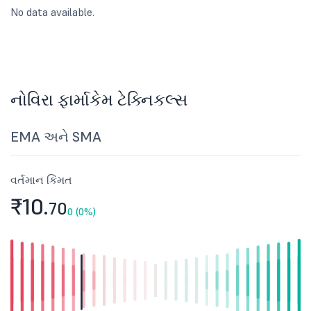
No data available.
નોવિરા ફાર્માકેમ ટેક્નિકલ્સ
EMA અને SMA
વર્તમાન કિંમત
₹10.
70
0 (0%)