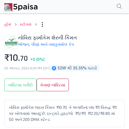
પરફોર્મન્સ
ફાઇનાન્શિયલ્સ
ટેક્નિકલ
ઇવેન્ટ્સ
શેરહોલ્ડિંગ પેટર્ન
વધુ
એફએ
હોમ
સ્ટૉક્સ
નોવિરા ફાર્માકેમ શેરની કિંમત
ભોજન, પીણાં અને તમાકુ
સ્મોલ કેપ
₹10.
70
+0
(0%)
52W થી 35.35% ઘટાડો
03 ઑગસ્ટ, 2026 4:00 PM (IST)
બાંસ્ટિયા ખરીદો
વેચાણ બાંસ્ટિયા
નોવિરા ફાર્માકેમ લાઇવ કિંમત: ₹10.70. તે અગાઉના બંધ ₹11 વિરુદ્ધ ₹11
પર ખોલવામાં આવ્યું છે; ઇન્ટ્રાડે હાઇ/લો: ₹11/₹11. ₹12.20/₹8.80 માં
50 અને 200 DMA સ્ટેન્ડ.