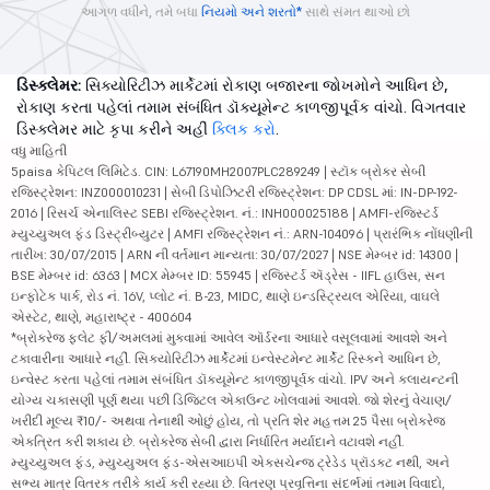
આગળ વધીને, તમે બધા
નિયમો અને શરતો*
સાથે સંમત થાઓ છો
ડિસ્ક્લેમર:
સિક્યોરિટીઝ માર્કેટમાં રોકાણ બજારના જોખમોને આધિન છે,
રોકાણ કરતા પહેલાં તમામ સંબંધિત ડૉક્યૂમેન્ટ કાળજીપૂર્વક વાંચો. વિગતવાર
ડિસ્ક્લેમર માટે કૃપા કરીને અહીં
ક્લિક કરો
.
વધુ માહિતી
5paisa કેપિટલ લિમિટેડ. CIN: L67190MH2007PLC289249 | સ્ટૉક બ્રોકર સેબી
રજિસ્ટ્રેશન: INZ000010231 | સેબી ડિપોઝિટરી રજિસ્ટ્રેશન: DP CDSL માં: IN-DP-192-
2016 | રિસર્ચ એનાલિસ્ટ SEBI રજિસ્ટ્રેશન. નં.: INH000025188 | AMFI-રજિસ્ટર્ડ
મ્યુચ્યુઅલ ફંડ ડિસ્ટ્રીબ્યુટર | AMFI રજિસ્ટ્રેશન નં.: ARN-104096 | પ્રારંભિક નોંધણીની
તારીખ: 30/07/2015 | ARN ની વર્તમાન માન્યતા: 30/07/2027 | NSE મેમ્બર id: 14300 |
BSE મેમ્બર id: 6363 | MCX મેમ્બર ID: 55945 | રજિસ્ટર્ડ ઍડ્રેસ - IIFL હાઉસ, સન
ઇન્ફોટેક પાર્ક, રોડ નં. 16V, પ્લોટ નં. B-23, MIDC, થાણે ઇન્ડસ્ટ્રિયલ એરિયા, વાઘલે
એસ્ટેટ, થાણે, મહારાષ્ટ્ર - 400604
*બ્રોકરેજ ફ્લેટ ફી/અમલમાં મુકવામાં આવેલ ઑર્ડરના આધારે વસૂલવામાં આવશે અને
ટકાવારીના આધારે નહીં. સિક્યોરિટીઝ માર્કેટમાં ઇન્વેસ્ટમેન્ટ માર્કેટ રિસ્કને આધિન છે,
ઇન્વેસ્ટ કરતા પહેલાં તમામ સંબંધિત ડૉક્યૂમેન્ટ કાળજીપૂર્વક વાંચો. IPV અને ક્લાયન્ટની
યોગ્ય ચકાસણી પૂર્ણ થયા પછી ડિજિટલ એકાઉન્ટ ખોલવામાં આવશે. જો શેરનું વેચાણ/
ખરીદી મૂલ્ય ₹10/- અથવા તેનાથી ઓછું હોય, તો પ્રતિ શેર મહત્તમ 25 પૈસા બ્રોકરેજ
એકત્રિત કરી શકાય છે. બ્રોકરેજ સેબી દ્વારા નિર્ધારિત મર્યાદાને વટાવશે નહીં.
મ્યુચ્યુઅલ ફંડ, મ્યુચ્યુઅલ ફંડ-એસઆઇપી એક્સચેન્જ ટ્રેડેડ પ્રૉડક્ટ નથી, અને
સભ્ય માત્ર વિતરક તરીકે કાર્ય કરી રહ્યા છે. વિતરણ પ્રવૃત્તિના સંદર્ભમાં તમામ વિવાદો,