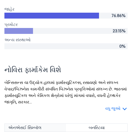
જાહેર
76.86%
પ્રમોટર
23.15%
અન્ય સંસ્થાઓ
0%
નોવિરા ફાર્માકેમ વિશે
બેન્સિસન્સ ચા ઉદ્યોગ હાલમાં ફાર્માસ્યુટિકલ્સ, રસાયણો અને સંલગ્ન
વેપાર/બિઝનેસ કામગીરી સંબંધિત બિઝનેસ પ્રવૃત્તિઓમાં સંલગ્ન છે. ભારતમાં
ફાર્માસ્યુટિકલ અને કેમિકલ ક્ષેત્રોમાં ઘરેલું માંગમાં વધારો, વધતી હેલ્થકેર
જાગૃતિ, સરકાર...
વધુ જુઓ
એનએસઈ સિમ્બૉલ
બનસ્ટિયા