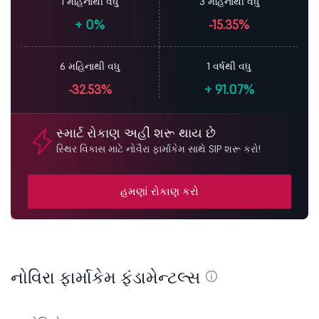
1 મહિનાથી વધુ
3 મહિનાથી વધુ
+
0%
-15.35%
6 મહિનાથી વધુ
1 વર્ષથી વધુ
-32.53%
+
91.07%
સ્માર્ટ રોકાણ અહીં શરૂ થાય છે
સ્થિર વિકાસ માટે નોવૈરા ફાર્માકેમ સાથે SIP શરૂ કરો!
હમણાં રોકાણ કરો
નોવિરા ફાર્માકેમ ફંડામેન્ટલ્સ