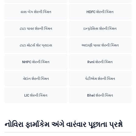
યસ બેંક શેરની કિંમત
HDFC શેરની કિંમત
ટાટા પાવર શેરની કિંમત
ઇન્ફોસિસ શેરની કિંમત
ટાટા મોટર્સ શેર પ્રાઇસ
અદાણી પાવર શેરની કિંમત
NHPC શેરની કિંમત
Rvnl શેરની કિંમત
વેદાંત શેરની કિંમત
પેટીએમ શેરની કિંમત
LIC શેરની કિંમત
Bhel શેરની કિંમત
નોવિરા ફાર્માકેમ અંગે વારંવાર પૂછાતા પ્રશ્નો