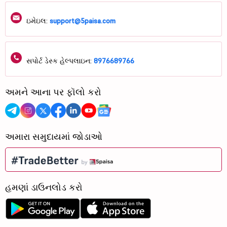
ઇમેઇલ:
support@5paisa.com
સપોર્ટ ડેસ્ક હેલ્પલાઇન:
8976689766
અમને આના પર ફૉલો કરો
અમારા સમુદાયમાં જોડાઓ
હમણાં ડાઉનલોડ કરો