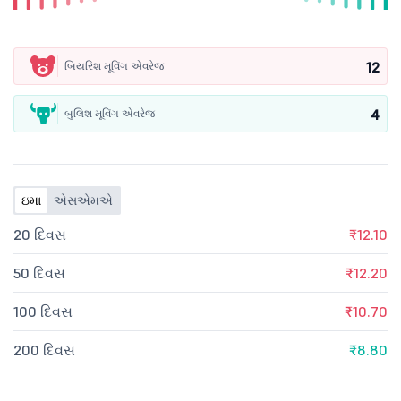
12
બિયરિશ મૂવિંગ એવરેજ
4
બુલિશ મૂવિંગ એવરેજ
ઇમા
એસએમએ
20 દિવસ
₹12.10
50 દિવસ
₹12.20
100 દિવસ
₹10.70
200 દિવસ
₹8.80