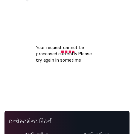
ઇન્વેસ્ટમેન્ટ રિટર્ન