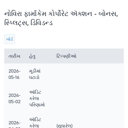
નોવિરા ફાર્માકેમ કોર્પોરેટ ઍક્શન - બોનસ,
સ્પ્લિટ્સ, ડિવિડન્ડ
બોર્ડ
તારીખ
હેતુ
ટિપ્પણીઓ
2026-
મૂડીમાં
05-16
ઘટાડો
ઑડિટ
2026-
કરેલા
05-02
પરિણામો
ઑડિટ
2026-
કરેલા
(સુધારેલ)