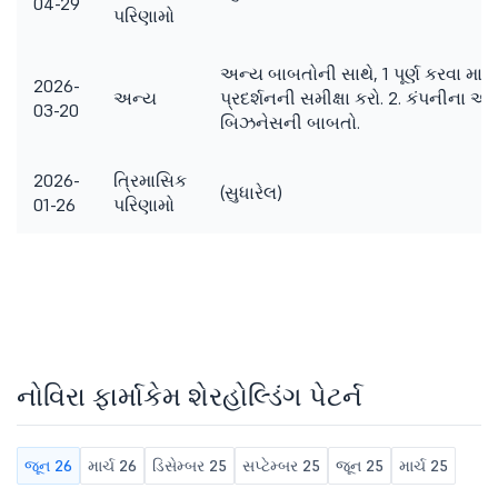
04-29
પરિણામો
અન્ય બાબતોની સાથે, 1 પૂર્ણ કરવા માટે.
2026-
અન્ય
પ્રદર્શનની સમીક્ષા કરો. 2. કંપનીના અધ્
03-20
બિઝનેસની બાબતો.
2026-
ત્રિમાસિક
(સુધારેલ)
01-26
પરિણામો
નોવિરા ફાર્માકેમ શેરહોલ્ડિંગ પેટર્ન
જૂન 26
માર્ચ 26
ડિસેમ્બર 25
સપ્ટેમ્બર 25
જૂન 25
માર્ચ 25