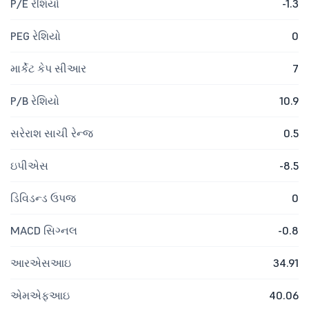
P/E રેશિયો
-1.3
PEG રેશિયો
0
માર્કેટ કેપ સીઆર
7
P/B રેશિયો
10.9
સરેરાશ સાચી રેન્જ
0.5
ઇપીએસ
-8.5
ડિવિડન્ડ ઉપજ
0
MACD સિગ્નલ
-0.8
આરએસઆઇ
34.91
એમએફઆઇ
40.06