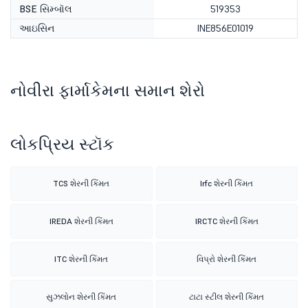
BSE સિમ્બૉલ
519353
આઇસિન
INE856E01019
નોવીરા ફાર્માકેમના સમાન શેરો
લોકપ્રિય સ્ટૉક
TCS શેરની કિંમત
Irfc શેરની કિંમત
IREDA શેરની કિંમત
IRCTC શેરની કિંમત
ITC શેરની કિંમત
વિપ્રો શેરની કિંમત
સુઝલોન શેરની કિંમત
ટાટા સ્ટીલ શેરની કિંમત