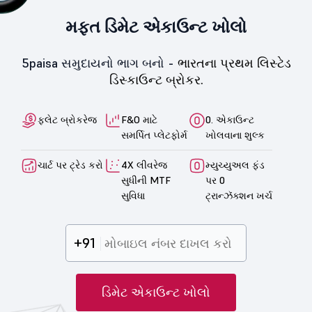
મફત ડિમેટ એકાઉન્ટ ખોલો
5paisa સમુદાયનો ભાગ બનો -
ભારતના પ્રથમ લિસ્ટેડ
ડિસ્કાઉન્ટ બ્રોકર.
ફ્લેટ બ્રોકરેજ
F&O માટે
0. એકાઉન્ટ
સમર્પિત પ્લેટફોર્મ
ખોલવાના શુલ્ક
ચાર્ટ પર ટ્રેડ કરો
4X લીવરેજ
મ્યુચ્યુઅલ ફંડ
સુધીની MTF
પર 0
સુવિધા
ટ્રાન્ઝૅક્શન ખર્ચ
+91
ડિમેટ એકાઉન્ટ ખોલો