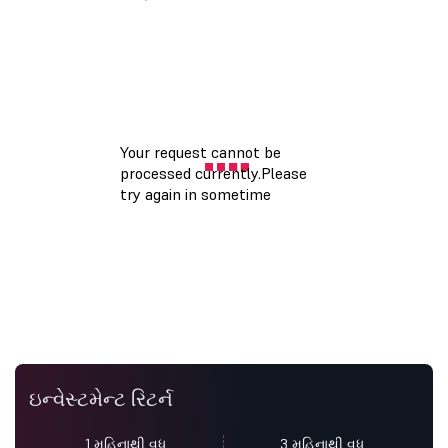
ઇન્વેસ્ટમેન્ટ રિટર્ન
1 મહિનાથી વધુ
3 મહિનાથી વધુ