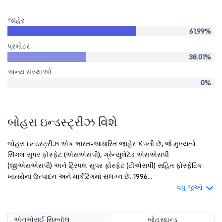
જાહેર
61.99%
પ્રમોટર
38.01%
અન્ય સંસ્થાઓ
0%
બોહરા ઇન્ડસ્ટ્રીઝ વિશે
બોહરા ઇન્ડસ્ટ્રીઝ એક ભારત-આધારિત જાહેર કંપની છે, જે મુખ્યત્વે
સિંગલ સુપર ફોસ્ફેટ (એસએસપી), ગ્રેન્યુલેટેડ એસએસપી
(જીએસએસપી) અને ટ્રિપલ સુપર ફોસ્ફેટ (ટીએસપી) સહિત ફોસ્ફેટિક
ખાતરોના ઉત્પાદન અને માર્કેટિંગમાં સંલગ્ન છે. 1996...
વધુ જુઓ
એનએસઈ સિમ્બૉલ
બોહરાઇન્ડ