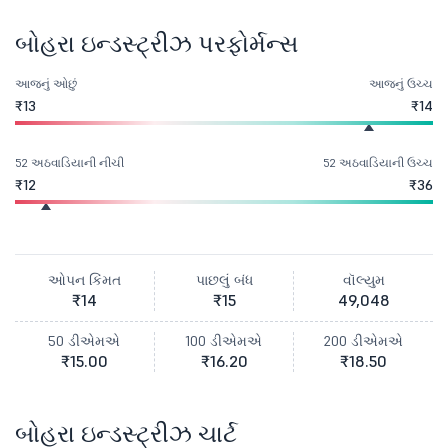
બોહરા ઇન્ડસ્ટ્રીઝ પરફોર્મન્સ
આજનું ઓછું
આજનું ઉચ્ચ
₹13
₹14
52 અઠવાડિયાની નીચી
52 અઠવાડિયાની ઉચ્ચ
₹12
₹36
ઓપન કિંમત
પાછલું બંધ
વૉલ્યુમ
₹14
₹15
49,048
50 ડીએમએ
100 ડીએમએ
200 ડીએમએ
₹15.00
₹16.20
₹18.50
બોહરા ઇન્ડસ્ટ્રીઝ ચાર્ટ