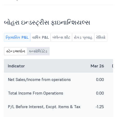
બોહરા ઇન્ડસ્ટ્રીસ ફાઇનાન્શિયલ્સ
ત્રિમાસિક P&L
વાર્ષિક P&L
બૅલેન્સ શીટ
રોકડ પ્રવાહ
રેશિયો
સ્ટેન્ડઅલોન
કન્સોલિડેટેડ
Indicator
Mar 26
De
Net Sales/Income from operations
0.00
Total Income From Operations
0.00
P/L Before Interest, Excpt. Items & Tax
-1.25