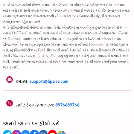
3. એક્સચેન્જમાંથી મેસેજ: તમારા એકાઉન્ટમાં અનધિકૃત ટ્રાન્ઝૅક્શનને રોકો -> તમારા
સ્ટૉક બ્રોકર્સ સાથે તમારા મોબાઇલ નંબર/ઇમેઇલ આઇડી અપડેટ કરો. દિવસના અંતે તમારા
મોબાઇલ/ઇમેઇલ પર એક્સચેન્જથી સીધા તમારા ટ્રાન્ઝૅક્શનની માહિતી પ્રાપ્ત કરો.
રોકાણકારોના હિતમાં જારી.
4. ડિપોઝિટરીમાંથી મેસેજ: a) તમારા ડિમેટ એકાઉન્ટમાં અનધિકૃત ટ્રાન્ઝૅક્શનને રોકો ->
તમારા ડિપોઝિટરી સહભાગી સાથે તમારો મોબાઇલ નંબર અપડેટ કરો. રોકાણકારોના હિતમાં
જારી કરવામાં આવેલા તે જ દિવસે સીધા CDSL તરફથી તમારા ડિમેટ એકાઉન્ટમાં તમામ
ડેબિટ અને અન્ય મહત્વપૂર્ણ ટ્રાન્ઝૅક્શન માટે તમારા રજિસ્ટર્ડ મોબાઇલ પર ઍલર્ટ પ્રાપ્ત
કરો. b) સિક્યોરિટીઝ માર્કેટમાં ડીલ કરતી વખતે કેવાયસી એક વખતની કસરત છે - એકવાર
સેબી રજિસ્ટર્ડ મધ્યસ્થી (બ્રોકર, ડીપી, મ્યુચ્યુઅલ ફંડ વગેરે) દ્વારા કેવાયસી કરવામાં આવે
પછી, જ્યારે તમે અન્ય મધ્યસ્થીનો સંપર્ક કરો ત્યારે તમારે ફરીથી સમાન પ્રક્રિયા કરવાની
જરૂર નથી.
ઇમેઇલ:
support@5paisa.com
સપોર્ટ ડેસ્ક હેલ્પલાઇન:
8976689766
અમને આના પર ફૉલો કરો