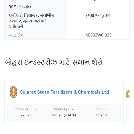
BSE સિમ્બૉલ
કાર્યકારી નિયામક, મેનેજિંગ
કૃષ્ણા અગ્રવાલ
ડિરેક્ટર, મુખ્ય કાર્યકારી
અધિકારી
આઇસિન
INE802W01023
બોહરા ઇન્ડસ્ટ્રીઝ માટે સમાન શેરો
Gujarat State Fertilizers & Chemicals Ltd
52 week high
Market price
Volume
220.75
160.75
(-1.14%)
35258