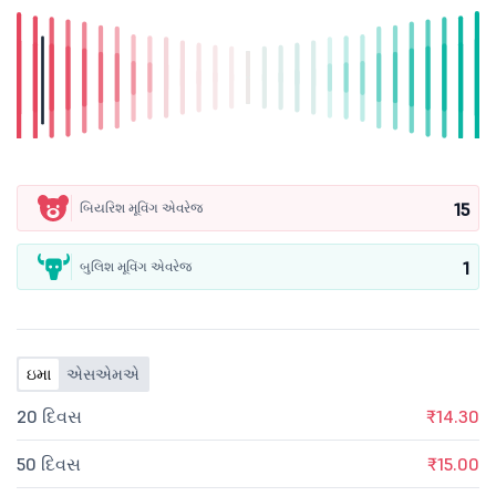
15
બિયરિશ મૂવિંગ એવરેજ
1
બુલિશ મૂવિંગ એવરેજ
ઇમા
એસએમએ
20 દિવસ
₹14.30
50 દિવસ
₹15.00