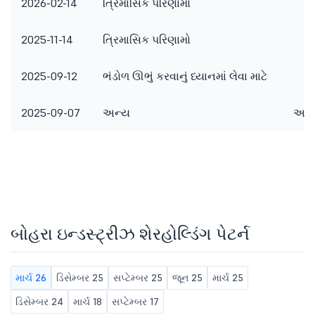
2026-02-14
ત્રિમાસિક પરિણામો
2025-11-14
ત્રિમાસિક પરિણામો
2025-09-12
ભંડોળ ઊભું કરવાનું ધ્યાનમાં લેવા માટે
2025-09-07
અન્ય
અન્ય
બોહરા ઇન્ડસ્ટ્રીઝ શેરહોલ્ડિંગ પેટર્ન
માર્ચ 26
ડિસેમ્બર 25
સપ્ટેમ્બર 25
જૂન 25
માર્ચ 25
ડિસેમ્બર 24
માર્ચ 18
સપ્ટેમ્બર 17