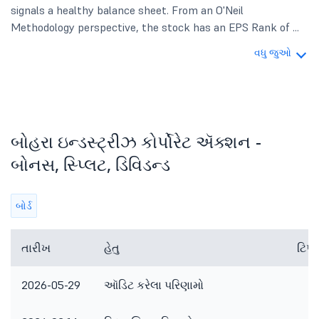
signals a healthy balance sheet. From an O'Neil
Methodology perspective, the stock has an EPS Rank of ...
વધુ જુઓ
બોહરા ઇન્ડસ્ટ્રીઝ કોર્પોરેટ ઍક્શન -
બોનસ, સ્પ્લિટ, ડિવિડન્ડ
બોર્ડ
તારીખ
હેતુ
ટિપ
2026-05-29
ઑડિટ કરેલા પરિણામો