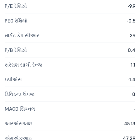
P/E રેશિયો
-9.9
PEG રેશિયો
-0.5
માર્કેટ કેપ સીઆર
29
P/B રેશિયો
0.4
સરેરાશ સાચી રેન્જ
1.1
ઇપીએસ
-1.4
ડિવિડન્ડ ઉપજ
0
MACD સિગ્નલ
-
આરએસઆઇ
45.13
એમએફઆઇ
47.29