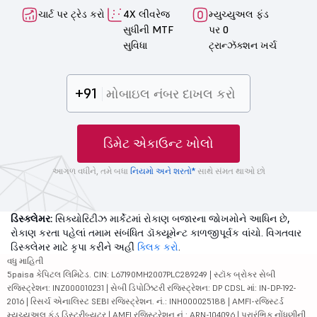
ચાર્ટ પર ટ્રેડ કરો
4X લીવરેજ
મ્યુચ્યુઅલ ફંડ
સુધીની MTF
પર 0
સુવિધા
ટ્રાન્ઝૅક્શન ખર્ચ
+91
ડિમેટ એકાઉન્ટ ખોલો
આગળ વધીને, તમે બધા
નિયમો અને શરતો*
સાથે સંમત થાઓ છો
ડિસ્ક્લેમર:
સિક્યોરિટીઝ માર્કેટમાં રોકાણ બજારના જોખમોને આધિન છે,
રોકાણ કરતા પહેલાં તમામ સંબંધિત ડૉક્યૂમેન્ટ કાળજીપૂર્વક વાંચો. વિગતવાર
ડિસ્ક્લેમર માટે કૃપા કરીને અહીં
ક્લિક કરો
.
વધુ માહિતી
5paisa કેપિટલ લિમિટેડ. CIN: L67190MH2007PLC289249 | સ્ટૉક બ્રોકર સેબી
રજિસ્ટ્રેશન: INZ000010231 | સેબી ડિપોઝિટરી રજિસ્ટ્રેશન: DP CDSL માં: IN-DP-192-
2016 | રિસર્ચ એનાલિસ્ટ SEBI રજિસ્ટ્રેશન. નં.: INH000025188 | AMFI-રજિસ્ટર્ડ
મ્યુચ્યુઅલ ફંડ ડિસ્ટ્રીબ્યુટર | AMFI રજિસ્ટ્રેશન નં.: ARN-104096 | પ્રારંભિક નોંધણીની