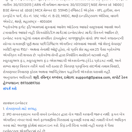
તારીખ: 30/07/2015 | ARN ની વર્તમાન માન્યતા: 30/07/2027 | NSE મેમ્બર id: 14300 |
BSE મેમ્બર id: 6363 | MCX મેમ્બર ID: 55945 | રજિસ્ટર્ડ ઍડ્રેસ - IIFL હાઉસ, સન
ઇન્ફોટેક પાર્ક, રોડ નં. 16V, પ્લોટ નં. B-23, MIDC, થાણે ઇન્ડસ્ટ્રિયલ એરિયા, વાઘલે
એસ્ટેટ, થાણે, મહારાષ્ટ્ર - 400604
*બ્રોકરેજ ફ્લેટ ફી/અમલમાં મુકવામાં આવેલ ઑર્ડરના આધારે વસૂલવામાં આવશે અને
ટકાવારીના આધારે નહીં. સિક્યોરિટીઝ માર્કેટમાં ઇન્વેસ્ટમેન્ટ માર્કેટ રિસ્કને આધિન છે,
ઇન્વેસ્ટ કરતા પહેલાં તમામ સંબંધિત ડૉક્યૂમેન્ટ કાળજીપૂર્વક વાંચો. IPV અને ક્લાયન્ટની
યોગ્ય ચકાસણી પૂર્ણ થયા પછી ડિજિટલ એકાઉન્ટ ખોલવામાં આવશે. જો શેરનું વેચાણ/
ખરીદી મૂલ્ય ₹10/- અથવા તેનાથી ઓછું હોય, તો પ્રતિ શેર મહત્તમ 25 પૈસા બ્રોકરેજ
એકત્રિત કરી શકાય છે. બ્રોકરેજ સેબી દ્વારા નિર્ધારિત મર્યાદાને વટાવશે નહીં.
મ્યુચ્યુઅલ ફંડ, મ્યુચ્યુઅલ ફંડ-એસઆઇપી એક્સચેન્જ ટ્રેડેડ પ્રૉડક્ટ નથી, અને
સભ્ય માત્ર વિતરક તરીકે કાર્ય કરી રહ્યા છે. વિતરણ પ્રવૃત્તિના સંદર્ભમાં તમામ વિવાદો,
રોકાણકાર નિવારણ ફોરમ અથવા આર્બિટ્રેશન પદ્ધતિની ઍક્સેસ ધરાવશે નહીં.
અનુપાલન અધિકારી:
શ્રી. રવિન્દ્ર કલ્વંકર, ઇમેઇલ: support@5paisa.com, સપોર્ટ ડેસ્ક
હેલ્પલાઇન: 8976689766
સંપર્ક કરો
સાવધાન ઇન્વેસ્ટર
1.
રોકાણકારો માટે સલાહ
2. IPO સબસ્ક્રાઇબ કરતી વખતે ઇન્વેસ્ટર દ્વારા ચેક જારી કરવાની જરૂર નથી. ફક્ત બેંક
એકાઉન્ટ નંબર લખો અને ફાળવણીના કિસ્સામાં ચુકવણી કરવા માટે તમારી બેંકને અધિકૃત
કરવા માટે અરજી ફોર્મમાં સાઇન ઇન કરો. રિફંડની ચિંતા કરશો નહીં કારણ કે પૈસા
ઇન્વેસ્ટરના એકાઉન્ટમાં રહે છે.