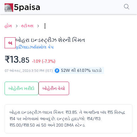
પરફોર્મન્સ
ફાઇનાન્શિયલ્સ
ટેક્નિકલ
ઇવેન્ટ્સ
શેરહોલ્ડિંગ પેટર્ન
વધુ
એફએ
હોમ
સ્ટૉક્સ
બોહરા ઇન્ડસ્ટ્રીઝ શેરની કિંમત
બ
ફર્ટિલાઇઝર્સ
સ્મોલ કેપ
₹13.
85
-1.09
(-7.3%)
52W થી 61.07% ઘટાડો
07 ઑગસ્ટ, 2026 3:50 PM (IST)
બોહેરીન ખરીદો
બોહેરીન વેચો
બોહરા ઇન્ડસ્ટ્રીઝ લાઇવ કિંમત: ₹13.85. તે અગાઉના બંધ ₹15 વિરુદ્ધ
₹14 પર ખોલવામાં આવ્યું છે; ઇન્ટ્રાડે હાઇ/લો: ₹14/₹13.
₹15.00/₹18.50 માં 50 અને 200 DMA સ્ટેન્ડ.