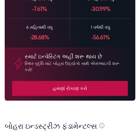
-7.61%
-30.99%
6 મહિનાથી વધુ
1 વર્ષથી વધુ
-28.68%
-56.61%
સ્માર્ટ ઇન્વેસ્ટિંગ અહીં શરૂ થાય છે
સ્થિર વૃદ્ધિ માટે બોહરા ઉદ્યોગો સાથે એસઆઇપી શરૂ
કરો!
હમણાં રોકાણ કરો
બોહરા ઇન્ડસ્ટ્રીઝ ફંડામેન્ટલ્સ