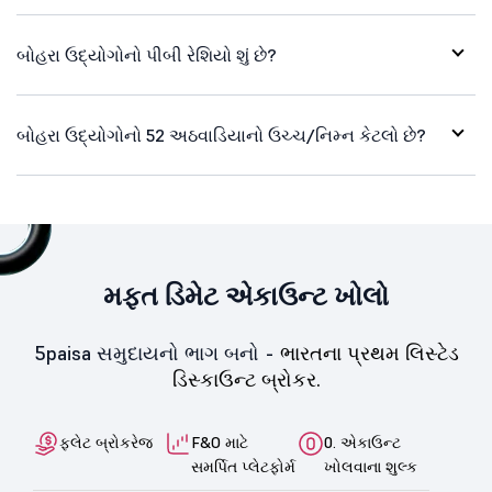
બોહરા ઉદ્યોગોનો પીબી રેશિયો શું છે?
બોહરા ઉદ્યોગોનો 52 અઠવાડિયાનો ઉચ્ચ/નિમ્ન કેટલો છે?
મફત ડિમેટ એકાઉન્ટ ખોલો
5paisa સમુદાયનો ભાગ બનો -
ભારતના પ્રથમ લિસ્ટેડ
ડિસ્કાઉન્ટ બ્રોકર.
ફ્લેટ બ્રોકરેજ
F&O માટે
0. એકાઉન્ટ
સમર્પિત પ્લેટફોર્મ
ખોલવાના શુલ્ક