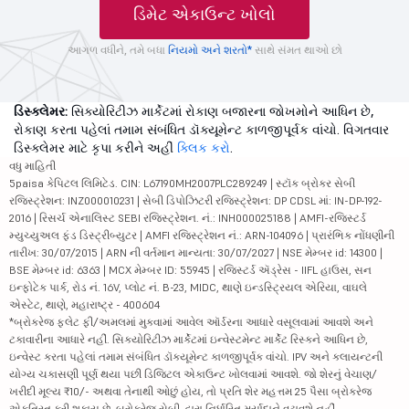
ડિમેટ એકાઉન્ટ ખોલો
આગળ વધીને, તમે બધા
નિયમો અને શરતો*
સાથે સંમત થાઓ છો
ડિસ્ક્લેમર:
સિક્યોરિટીઝ માર્કેટમાં રોકાણ બજારના જોખમોને આધિન છે,
રોકાણ કરતા પહેલાં તમામ સંબંધિત ડૉક્યૂમેન્ટ કાળજીપૂર્વક વાંચો. વિગતવાર
ડિસ્ક્લેમર માટે કૃપા કરીને અહીં
ક્લિક કરો
.
વધુ માહિતી
5paisa કેપિટલ લિમિટેડ. CIN: L67190MH2007PLC289249 | સ્ટૉક બ્રોકર સેબી
રજિસ્ટ્રેશન: INZ000010231 | સેબી ડિપોઝિટરી રજિસ્ટ્રેશન: DP CDSL માં: IN-DP-192-
2016 | રિસર્ચ એનાલિસ્ટ SEBI રજિસ્ટ્રેશન. નં.: INH000025188 | AMFI-રજિસ્ટર્ડ
મ્યુચ્યુઅલ ફંડ ડિસ્ટ્રીબ્યુટર | AMFI રજિસ્ટ્રેશન નં.: ARN-104096 | પ્રારંભિક નોંધણીની
તારીખ: 30/07/2015 | ARN ની વર્તમાન માન્યતા: 30/07/2027 | NSE મેમ્બર id: 14300 |
BSE મેમ્બર id: 6363 | MCX મેમ્બર ID: 55945 | રજિસ્ટર્ડ ઍડ્રેસ - IIFL હાઉસ, સન
ઇન્ફોટેક પાર્ક, રોડ નં. 16V, પ્લોટ નં. B-23, MIDC, થાણે ઇન્ડસ્ટ્રિયલ એરિયા, વાઘલે
એસ્ટેટ, થાણે, મહારાષ્ટ્ર - 400604
*બ્રોકરેજ ફ્લેટ ફી/અમલમાં મુકવામાં આવેલ ઑર્ડરના આધારે વસૂલવામાં આવશે અને
ટકાવારીના આધારે નહીં. સિક્યોરિટીઝ માર્કેટમાં ઇન્વેસ્ટમેન્ટ માર્કેટ રિસ્કને આધિન છે,
ઇન્વેસ્ટ કરતા પહેલાં તમામ સંબંધિત ડૉક્યૂમેન્ટ કાળજીપૂર્વક વાંચો. IPV અને ક્લાયન્ટની
યોગ્ય ચકાસણી પૂર્ણ થયા પછી ડિજિટલ એકાઉન્ટ ખોલવામાં આવશે. જો શેરનું વેચાણ/
ખરીદી મૂલ્ય ₹10/- અથવા તેનાથી ઓછું હોય, તો પ્રતિ શેર મહત્તમ 25 પૈસા બ્રોકરેજ
એકત્રિત કરી શકાય છે. બ્રોકરેજ સેબી દ્વારા નિર્ધારિત મર્યાદાને વટાવશે નહીં.