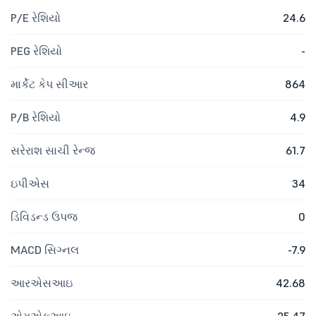
P/E રેશિયો
24.6
PEG રેશિયો
-
માર્કેટ કેપ સીઆર
864
P/B રેશિયો
4.9
સરેરાશ સાચી રેન્જ
61.7
ઇપીએસ
34
ડિવિડન્ડ ઉપજ
0
MACD સિગ્નલ
-7.9
આરએસઆઇ
42.68