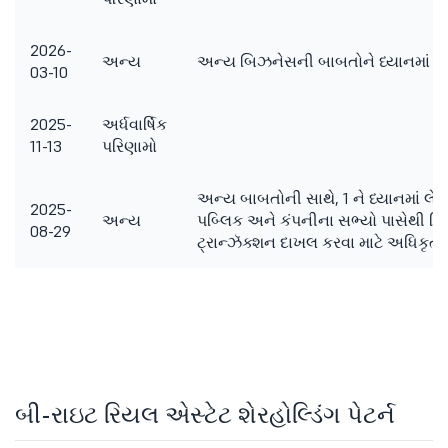
2026-
અન્ય
અન્ય બિઝનેસની બાબતોને ધ્યાનમાં લેવા
03-10
2025-
અર્ધવાર્ષિક
11-13
પરિણામો
અન્ય બાબતોની સાથે, 1 ને ધ્યાનમાં લેવા
2025-
અન્ય
પબ્લિક અને કંપનીના સભ્યો પાસેથી ફિક્સ્
08-29
ટ્રાન્ઝૅક્શન દાખલ કરવા માટે અધિકૃત
બી-રાઇટ રિયલ એસ્ટેટ શેરહોલ્ડિંગ પેટર્ન