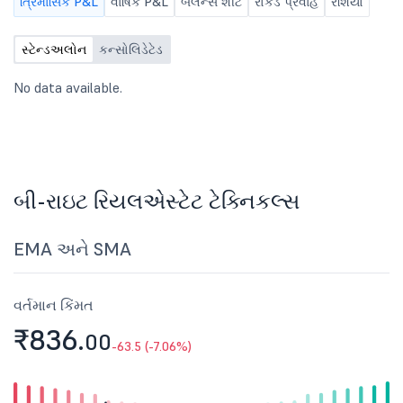
ત્રિમાસિક P&L
વાર્ષિક P&L
બૅલેન્સ શીટ
રોકડ પ્રવાહ
રેશિયો
સ્ટેન્ડઅલોન
કન્સોલિડેટેડ
No data available.
બી-રાઇટ રિયલએસ્ટેટ ટેક્નિકલ્સ
EMA અને SMA
વર્તમાન કિંમત
₹836.
00
-63.5 (-7.06%)