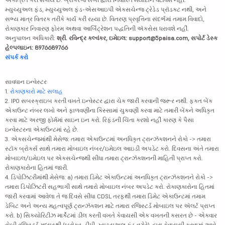
મ્યુચ્યુઅલ ફંડ, મ્યુચ્યુઅલ ફંડ-એસઆઇપી એક્સચેન્જ ટ્રેડેડ પ્રૉડક્ટ નથી, અને
સભ્ય માત્ર વિતરક તરીકે કાર્ય કરી રહ્યા છે. વિતરણ પ્રવૃત્તિના સંદર્ભમાં તમામ વિવાદો,
રોકાણકાર નિવારણ ફોરમ અથવા આર્બિટ્રેશન પદ્ધતિની ઍક્સેસ ધરાવશે નહીં.
અનુપાલન અધિકારી:
શ્રી. રવિન્દ્ર કલ્વંકર, ઇમેઇલ: support@5paisa.com, સપોર્ટ ડેસ્ક
હેલ્પલાઇન: 8976689766
સંપર્ક કરો
સાવધાન ઇન્વેસ્ટર
1.
રોકાણકારો માટે સલાહ
2. IPO સબસ્ક્રાઇબ કરતી વખતે ઇન્વેસ્ટર દ્વારા ચેક જારી કરવાની જરૂર નથી. ફક્ત બેંક
એકાઉન્ટ નંબર લખો અને ફાળવણીના કિસ્સામાં ચુકવણી કરવા માટે તમારી બેંકને અધિકૃત
કરવા માટે અરજી ફોર્મમાં સાઇન ઇન કરો. રિફંડની ચિંતા કરશો નહીં કારણ કે પૈસા
ઇન્વેસ્ટરના એકાઉન્ટમાં રહે છે.
3. એક્સચેન્જમાંથી મેસેજ: તમારા એકાઉન્ટમાં અનધિકૃત ટ્રાન્ઝૅક્શનને રોકો -> તમારા
સ્ટૉક બ્રોકર્સ સાથે તમારા મોબાઇલ નંબર/ઇમેઇલ આઇડી અપડેટ કરો. દિવસના અંતે તમારા
મોબાઇલ/ઇમેઇલ પર એક્સચેન્જથી સીધા તમારા ટ્રાન્ઝૅક્શનની માહિતી પ્રાપ્ત કરો.
રોકાણકારોના હિતમાં જારી.
4. ડિપોઝિટરીમાંથી મેસેજ: a) તમારા ડિમેટ એકાઉન્ટમાં અનધિકૃત ટ્રાન્ઝૅક્શનને રોકો ->
તમારા ડિપોઝિટરી સહભાગી સાથે તમારો મોબાઇલ નંબર અપડેટ કરો. રોકાણકારોના હિતમાં
જારી કરવામાં આવેલા તે જ દિવસે સીધા CDSL તરફથી તમારા ડિમેટ એકાઉન્ટમાં તમામ
ડેબિટ અને અન્ય મહત્વપૂર્ણ ટ્રાન્ઝૅક્શન માટે તમારા રજિસ્ટર્ડ મોબાઇલ પર ઍલર્ટ પ્રાપ્ત
કરો. b) સિક્યોરિટીઝ માર્કેટમાં ડીલ કરતી વખતે કેવાયસી એક વખતની કસરત છે - એકવાર
સેબી રજિસ્ટર્ડ મધ્યસ્થી (બ્રોકર, ડીપી, મ્યુચ્યુઅલ ફંડ વગેરે) દ્વારા કેવાયસી કરવામાં આવે