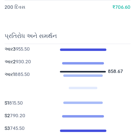
200 દિવસ
₹706.60
પ્રતિરોધ અને સમર્થન
આર3
955.50
આર2
930.20
858.67
આર1
885.50
S1
815.50
S2
790.20
S3
745.50