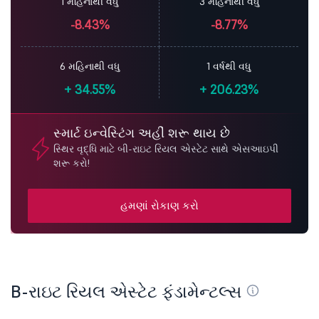
1 મહિનાથી વધુ
3 મહિનાથી વધુ
-8.43%
-8.77%
6 મહિનાથી વધુ
1 વર્ષથી વધુ
+
34.55%
+
206.23%
સ્માર્ટ ઇન્વેસ્ટિંગ અહીં શરૂ થાય છે
સ્થિર વૃદ્ધિ માટે બી-રાઇટ રિયલ એસ્ટેટ સાથે એસઆઇપી
શરૂ કરો!
હમણાં રોકાણ કરો
B-રાઇટ રિયલ એસ્ટેટ ફંડામેન્ટલ્સ