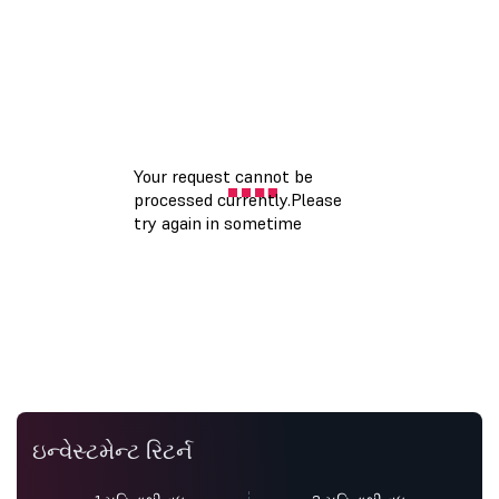
ઇન્વેસ્ટમેન્ટ રિટર્ન