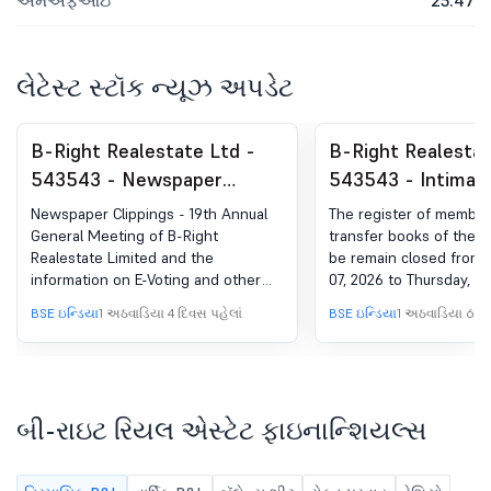
એમએફઆઇ
25.47
લેટેસ્ટ સ્ટૉક ન્યૂઝ અપડેટ
B-Right Realestate Ltd -
B-Right Realestat
543543 - Newspaper
543543 - Intimati
Clippings - 19Th Annual
Book Closure 19T
Newspaper Clippings - 19th Annual
The register of member
General Meeting And
General Meeting 
General Meeting of B-Right
transfer books of the 
Realestate Limited and the
be remain closed from F
Information On E-Voting
Company
information on E-Voting and other
07, 2026 to Thursday, A
And Other Related
related information.
(both days inclusive) f
BSE ઇન્ડિયા
1 અઠવાડિયા 4 દિવસ પહેલાં
BSE ઇન્ડિયા
1 અઠવાડિયા 6 દિ
Information.
of 19th Annual General
the Company.
બી-રાઇટ રિયલ એસ્ટેટ ફાઇનાન્શિયલ્સ