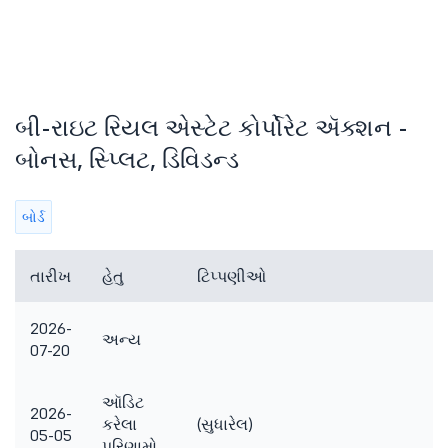
બી-રાઇટ રિયલ એસ્ટેટ કોર્પોરેટ ઍક્શન -
બોનસ, સ્પ્લિટ, ડિવિડન્ડ
બોર્ડ
તારીખ
હેતુ
ટિપ્પણીઓ
2026-
અન્ય
07-20
ઑડિટ
2026-
કરેલા
(સુધારેલ)
05-05
પરિણામો