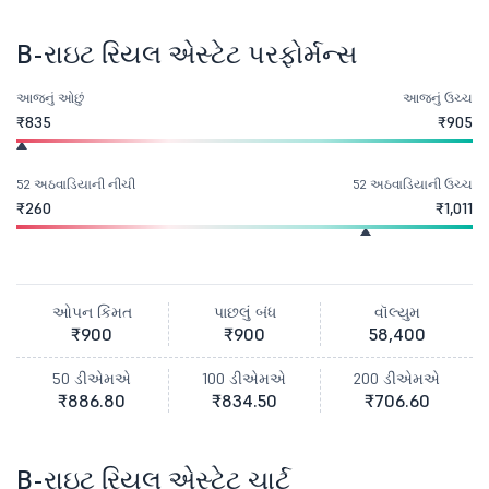
B-રાઇટ રિયલ એસ્ટેટ પરફોર્મન્સ
આજનું ઓછું
આજનું ઉચ્ચ
₹835
₹905
52 અઠવાડિયાની નીચી
52 અઠવાડિયાની ઉચ્ચ
₹260
₹1,011
ઓપન કિંમત
પાછલું બંધ
વૉલ્યુમ
₹900
₹900
58,400
50 ડીએમએ
100 ડીએમએ
200 ડીએમએ
₹886.80
₹834.50
₹706.60
B-રાઇટ રિયલ એસ્ટેટ ચાર્ટ