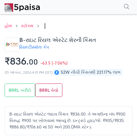
પરફોર્મન્સ
ફાઇનાન્શિયલ્સ
ટેક્નિકલ
ઇવેન્ટ્સ
શેરહોલ્ડિંગ પેટર્ન
વધુ
એફએ
હોમ
સ્ટૉક્સ
B-રાઇટ રિયલ એસ્ટેટ શેરની કિંમત
રિયલ્ટી
સ્મોલ કેપ
₹836.
00
-63.5
(-7.06%)
52W નીચી કિંમતથી 221.17% લાભ
05 ઑગસ્ટ, 2026 4:01 PM (IST)
BRRL ખરીદો
BRRL વેચો
B-રાઇટ રિયલ એસ્ટેટ લાઇવ કિંમત: ₹836.00. તે અગાઉના બંધ ₹900
વિરુદ્ધ ₹900 પર ખોલવામાં આવ્યું છે; ઇન્ટ્રાડે હાઇ/લો: ₹905/₹835.
₹886.80/₹706.60 માં 50 અને 200 DMA સ્ટેન્ડ.