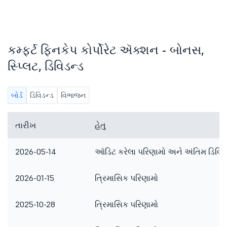
કમ્ફર્ટ ફિનકેપ કોર્પોરેટ ઍક્શન - બોનસ,
સ્પ્લિટ, ડિવિડન્ડ
બોર્ડ
ડિવિડન્ડ
વિભાજન
તારીખ
હેતુ
2026-05-14
ઑડિટ કરેલા પરિણામો અને અંતિમ ડિવિડ
2026-01-15
ત્રિમાસિક પરિણામો
2025-10-28
ત્રિમાસિક પરિણામો