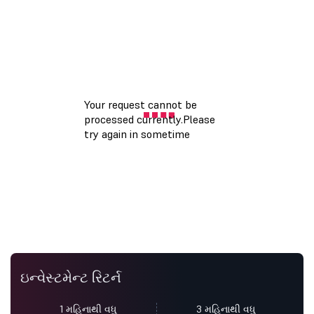
ઇન્વેસ્ટમેન્ટ રિટર્ન
1 મહિનાથી વધુ
3 મહિનાથી વધુ