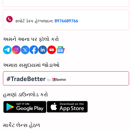
સપોર્ટ ડેસ્ક હેલ્પલાઇન:
8976689766
અમને આના પર ફૉલો કરો
અમારા સમુદાયમાં જોડાઓ
હમણાં ડાઉનલોડ કરો
માર્કેટ લેન્સ હેઠળ