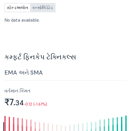
ended June 30, 2026, i.e., up to
સ્ટેન્ડઅલોન
કન્સોલિડેટેડ
August 14, 2026 (both days inclusive).
No data available.
કમ્ફર્ટ ફિનકેપ ટેક્નિકલ્સ
EMA અને SMA
વર્તમાન કિંમત
₹7.
34
-0.12 (-1.61%)