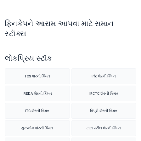
ફિનકેપને આરામ આપવા માટે સમાન
સ્ટૉક્સ
લોકપ્રિય સ્ટૉક
TCS શેરની કિંમત
Irfc શેરની કિંમત
IREDA શેરની કિંમત
IRCTC શેરની કિંમત
ITC શેરની કિંમત
વિપ્રો શેરની કિંમત
સુઝલોન શેરની કિંમત
ટાટા સ્ટીલ શેરની કિંમત