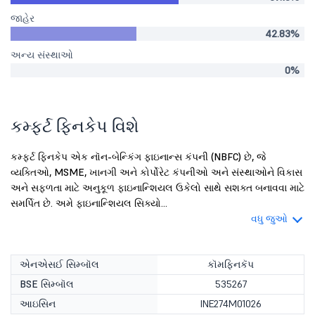
જાહેર
42.83%
અન્ય સંસ્થાઓ
0%
કમ્ફર્ટ ફિનકેપ વિશે
કમ્ફર્ટ ફિનકેપ એક નૉન-બેન્કિંગ ફાઇનાન્સ કંપની (NBFC) છે, જે
વ્યક્તિઓ, MSME, ખાનગી અને કોર્પોરેટ કંપનીઓ અને સંસ્થાઓને વિકાસ
અને સફળતા માટે અનુકૂળ ફાઇનાન્શિયલ ઉકેલો સાથે સશક્ત બનાવવા માટે
સમર્પિત છે. અમે ફાઇનાન્શિયલ સિક્યો...
વધુ જુઓ
એનએસઈ સિમ્બૉલ
કૉમફિનકૅપ
BSE સિમ્બૉલ
535267
આઇસિન
INE274M01026