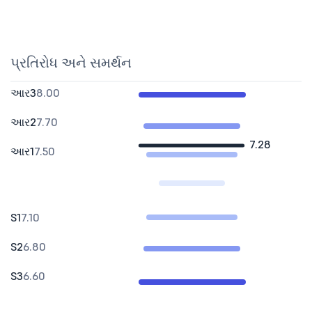
પ્રતિરોધ અને સમર્થન
આર3
8.00
આર2
7.70
7.28
આર1
7.50
S1
7.10
S2
6.80
S3
6.60