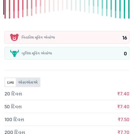
16
બિયરિશ મૂવિંગ એવરેજ
0
બુલિશ મૂવિંગ એવરેજ
ઇમા
એસએમએ
20 દિવસ
₹7.40
50 દિવસ
₹7.40
100 દિવસ
₹7.50
200 દિવસ
₹7.70