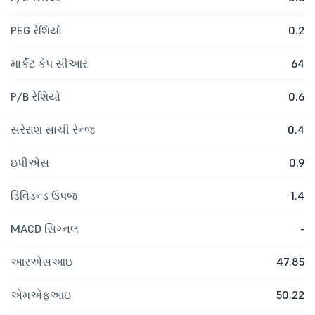
PEG રેશિયો
0.2
માર્કેટ કેપ સીઆર
64
P/B રેશિયો
0.6
સરેરાશ સાચી રેન્જ
0.4
ઇપીએસ
0.9
ડિવિડન્ડ ઉપજ
1.4
MACD સિગ્નલ
-
આરએસઆઇ
47.85
એમએફઆઇ
50.22