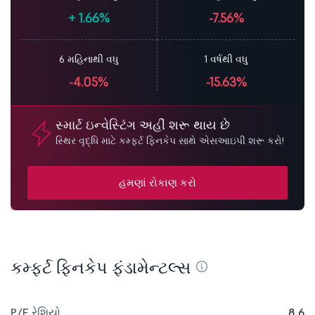
+
1.66%
-7.56%
6 મહિનાથી વધુ
1 વર્ષથી વધુ
-4.05%
-15.63%
સ્માર્ટ ઇન્વેસ્ટિંગ અહીં શરૂ થાય છે
સ્થિર વૃદ્ધિ માટે કમ્ફર્ટ ફિનકેપ સાથે એસઆઇપી શરૂ કરો!
હમણાં રોકાણ કરો
કમ્ફર્ટ ફિનકેપ ફંડામેન્ટલ્સ
P/E રેશિયો
8.6