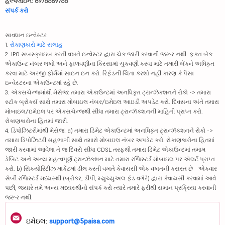
હેલ્પલાઇન: 8976689766
સંપર્ક કરો
સાવધાન ઇન્વેસ્ટર
1.
રોકાણકારો માટે સલાહ
2. IPO સબસ્ક્રાઇબ કરતી વખતે ઇન્વેસ્ટર દ્વારા ચેક જારી કરવાની જરૂર નથી. ફક્ત બેંક
એકાઉન્ટ નંબર લખો અને ફાળવણીના કિસ્સામાં ચુકવણી કરવા માટે તમારી બેંકને અધિકૃત
કરવા માટે અરજી ફોર્મમાં સાઇન ઇન કરો. રિફંડની ચિંતા કરશો નહીં કારણ કે પૈસા
ઇન્વેસ્ટરના એકાઉન્ટમાં રહે છે.
3. એક્સચેન્જમાંથી મેસેજ: તમારા એકાઉન્ટમાં અનધિકૃત ટ્રાન્ઝૅક્શનને રોકો -> તમારા
સ્ટૉક બ્રોકર્સ સાથે તમારા મોબાઇલ નંબર/ઇમેઇલ આઇડી અપડેટ કરો. દિવસના અંતે તમારા
મોબાઇલ/ઇમેઇલ પર એક્સચેન્જથી સીધા તમારા ટ્રાન્ઝૅક્શનની માહિતી પ્રાપ્ત કરો.
રોકાણકારોના હિતમાં જારી.
4. ડિપોઝિટરીમાંથી મેસેજ: a) તમારા ડિમેટ એકાઉન્ટમાં અનધિકૃત ટ્રાન્ઝૅક્શનને રોકો ->
તમારા ડિપોઝિટરી સહભાગી સાથે તમારો મોબાઇલ નંબર અપડેટ કરો. રોકાણકારોના હિતમાં
જારી કરવામાં આવેલા તે જ દિવસે સીધા CDSL તરફથી તમારા ડિમેટ એકાઉન્ટમાં તમામ
ડેબિટ અને અન્ય મહત્વપૂર્ણ ટ્રાન્ઝૅક્શન માટે તમારા રજિસ્ટર્ડ મોબાઇલ પર ઍલર્ટ પ્રાપ્ત
કરો. b) સિક્યોરિટીઝ માર્કેટમાં ડીલ કરતી વખતે કેવાયસી એક વખતની કસરત છે - એકવાર
સેબી રજિસ્ટર્ડ મધ્યસ્થી (બ્રોકર, ડીપી, મ્યુચ્યુઅલ ફંડ વગેરે) દ્વારા કેવાયસી કરવામાં આવે
પછી, જ્યારે તમે અન્ય મધ્યસ્થીનો સંપર્ક કરો ત્યારે તમારે ફરીથી સમાન પ્રક્રિયા કરવાની
જરૂર નથી.
ઇમેઇલ:
support@5paisa.com