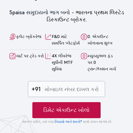
5paisa સમુદાયનો ભાગ બનો -
ભારતના પ્રથમ લિસ્ટેડ
ડિસ્કાઉન્ટ બ્રોકર.
ફ્લેટ બ્રોકરેજ
F&O માટે
0. એકાઉન્ટ
સમર્પિત પ્લેટફોર્મ
ખોલવાના શુલ્ક
ચાર્ટ પર ટ્રેડ કરો
4X લીવરેજ
મ્યુચ્યુઅલ ફંડ
સુધીની MTF
પર 0
સુવિધા
ટ્રાન્ઝૅક્શન ખર્ચ
+91
ડિમેટ એકાઉન્ટ ખોલો
આગળ વધીને, તમે બધા
નિયમો અને શરતો*
સાથે સંમત થાઓ છો