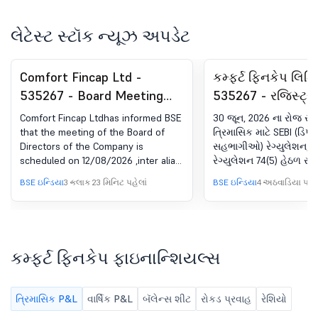
લેટેસ્ટ સ્ટૉક ન્યૂઝ અપડેટ
Comfort Fincap Ltd -
કમ્ફર્ટ ફિનકેપ લિમિ
535267 - Board Meeting
535267 - રજિસ્ટ્ર
Intimation for Unaudited
કમ્પ્લાયન્સ-સર્ટિફિ
Comfort Fincap Ltdhas informed BSE
30 જૂન, 2026 ના રોજ સમ
Financial Results For
(DP) રેગ્યુલેશન્સ, 
that the meeting of the Board of
ત્રિમાસિક માટે SEBI (ડિપ
Directors of the Company is
સહભાગીઓ) રેગ્યુલેશન, 2
Quarter Ended June 30,
(5)
scheduled on 12/08/2026 ,inter alia,
રેગ્યુલેશન 74(5) હેઠળ સર્ટ
2026.
to consider and approve Unaudited
BSE ઇન્ડિયા
3 કલાક 23 મિનિટ પહેલાં
BSE ઇન્ડિયા
4 અઠવાડિયા પહેલ
Financial Results (Standalone and
Consolidated) for the quarter ended
June 30, 2026. Please note that as
informed in our letter dated June 25,
2026, the trading window for dealing
કમ્ફર્ટ ફિનકેપ ફાઇનાન્શિયલ્સ
in securities of the Company has
been closed from July 01, 2026 and
shall continue till 48 hours after the
ત્રિમાસિક P&L
વાર્ષિક P&L
બૅલેન્સ શીટ
રોકડ પ્રવાહ
રેશિયો
declaration of the Unaudited
Financial Results for the quarter