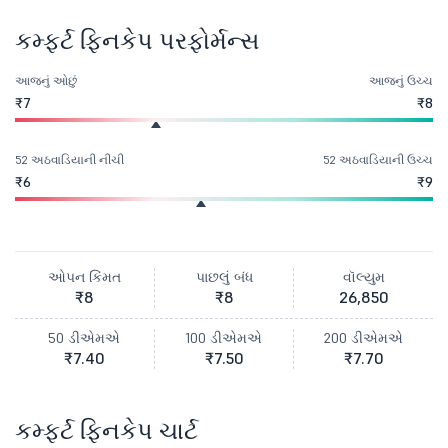
કમ્ફર્ટ ફિનકેપ પરફોર્મન્સ
આજનું ઓછું
આજનું ઉચ્ચ
₹7
₹8
52 અઠવાડિયાની નીચી
52 અઠવાડિયાની ઉચ્ચ
₹6
₹9
ઓપન કિંમત
પાછલું બંધ
વૉલ્યુમ
₹8
₹8
26,850
50 ડીએમએ
100 ડીએમએ
200 ડીએમએ
₹7.40
₹7.50
₹7.70
કમ્ફર્ટ ફિનકેપ ચાર્ટ