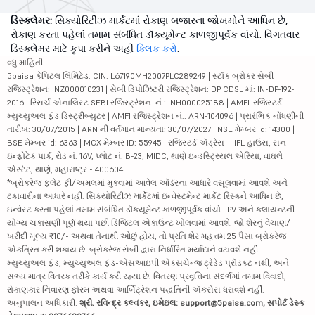
ડિસ્ક્લેમર:
સિક્યોરિટીઝ માર્કેટમાં રોકાણ બજારના જોખમોને આધિન છે,
રોકાણ કરતા પહેલાં તમામ સંબંધિત ડૉક્યૂમેન્ટ કાળજીપૂર્વક વાંચો. વિગતવાર
ડિસ્ક્લેમર માટે કૃપા કરીને અહીં
ક્લિક કરો
.
વધુ માહિતી
5paisa કેપિટલ લિમિટેડ. CIN: L67190MH2007PLC289249 | સ્ટૉક બ્રોકર સેબી
રજિસ્ટ્રેશન: INZ000010231 | સેબી ડિપોઝિટરી રજિસ્ટ્રેશન: DP CDSL માં: IN-DP-192-
2016 | રિસર્ચ એનાલિસ્ટ SEBI રજિસ્ટ્રેશન. નં.: INH000025188 | AMFI-રજિસ્ટર્ડ
મ્યુચ્યુઅલ ફંડ ડિસ્ટ્રીબ્યુટર | AMFI રજિસ્ટ્રેશન નં.: ARN-104096 | પ્રારંભિક નોંધણીની
તારીખ: 30/07/2015 | ARN ની વર્તમાન માન્યતા: 30/07/2027 | NSE મેમ્બર id: 14300 |
BSE મેમ્બર id: 6363 | MCX મેમ્બર ID: 55945 | રજિસ્ટર્ડ ઍડ્રેસ - IIFL હાઉસ, સન
ઇન્ફોટેક પાર્ક, રોડ નં. 16V, પ્લોટ નં. B-23, MIDC, થાણે ઇન્ડસ્ટ્રિયલ એરિયા, વાઘલે
એસ્ટેટ, થાણે, મહારાષ્ટ્ર - 400604
*બ્રોકરેજ ફ્લેટ ફી/અમલમાં મુકવામાં આવેલ ઑર્ડરના આધારે વસૂલવામાં આવશે અને
ટકાવારીના આધારે નહીં. સિક્યોરિટીઝ માર્કેટમાં ઇન્વેસ્ટમેન્ટ માર્કેટ રિસ્કને આધિન છે,
ઇન્વેસ્ટ કરતા પહેલાં તમામ સંબંધિત ડૉક્યૂમેન્ટ કાળજીપૂર્વક વાંચો. IPV અને ક્લાયન્ટની
યોગ્ય ચકાસણી પૂર્ણ થયા પછી ડિજિટલ એકાઉન્ટ ખોલવામાં આવશે. જો શેરનું વેચાણ/
ખરીદી મૂલ્ય ₹10/- અથવા તેનાથી ઓછું હોય, તો પ્રતિ શેર મહત્તમ 25 પૈસા બ્રોકરેજ
એકત્રિત કરી શકાય છે. બ્રોકરેજ સેબી દ્વારા નિર્ધારિત મર્યાદાને વટાવશે નહીં.
મ્યુચ્યુઅલ ફંડ, મ્યુચ્યુઅલ ફંડ-એસઆઇપી એક્સચેન્જ ટ્રેડેડ પ્રૉડક્ટ નથી, અને
સભ્ય માત્ર વિતરક તરીકે કાર્ય કરી રહ્યા છે. વિતરણ પ્રવૃત્તિના સંદર્ભમાં તમામ વિવાદો,
રોકાણકાર નિવારણ ફોરમ અથવા આર્બિટ્રેશન પદ્ધતિની ઍક્સેસ ધરાવશે નહીં.
અનુપાલન અધિકારી:
શ્રી. રવિન્દ્ર કલ્વંકર, ઇમેઇલ: support@5paisa.com, સપોર્ટ ડેસ્ક