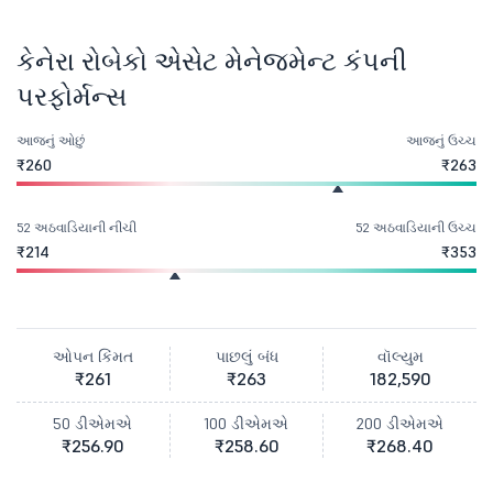
કેનેરા રોબેકો એસેટ મેનેજમેન્ટ કંપની
પરફોર્મન્સ
આજનું ઓછું
આજનું ઉચ્ચ
₹260
₹263
52 અઠવાડિયાની નીચી
52 અઠવાડિયાની ઉચ્ચ
₹214
₹353
ઓપન કિંમત
પાછલું બંધ
વૉલ્યુમ
₹261
₹263
182,590
50 ડીએમએ
100 ડીએમએ
200 ડીએમએ
₹256.90
₹258.60
₹268.40