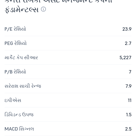
ફંડામેન્ટલ્સ
P/E રેશિયો
23.9
PEG રેશિયો
2.7
માર્કેટ કેપ સીઆર
5,227
P/B રેશિયો
7
સરેરાશ સાચી રેન્જ
7.9
ઇપીએસ
11
ડિવિડન્ડ ઉપજ
1.5
MACD સિગ્નલ
2.5