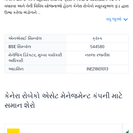
વધારવા અને તેની વિવિધ યોજનાઓ હેઠળ કેનેરા રોબેકો મ્યુચ્યુઅલ ફંડ દ્વારા
ઉભા કરેલા ભંડોળને ...
વધુ જુઓ
એનએસઈ સિમ્બૉલ
ક્રૅમ્ક
BSE સિમ્બૉલ
544580
મેનેજિંગ ડિરેક્ટર, મુખ્ય કાર્યકારી
નરુલા રજનીશ
અધિકારી
આઇસિન
INE218I01013
કેનેરા રોબેકો એસેટ મેનેજમેન્ટ કંપની માટે
સમાન શેરો