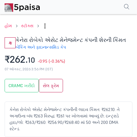
પરફોર્મન્સ
ફાઇનાન્શિયલ્સ
ટેક્નિકલ
ઇવેન્ટ્સ
શેરહોલ્ડિંગ પેટર્ન
વધુ
એફએ
હોમ
સ્ટૉક્સ
કેનેરા રોબેકો એસેટ મેનેજમેન્ટ કંપની શેરની કિંમત
ક
બેંકિંગ અને ફાઇનાન્સ
મિડ કેપ
₹262.
10
-0.95
(-0.36%)
07 ઑગસ્ટ, 2026 3:56 PM (IST)
CRAMC ખરીદો
સેલ ફ્રેમ
કેનેરા રોબેકો એસેટ મેનેજમેન્ટ કંપનીની લાઇવ કિંમત: ₹262.10. તે
અગાઉના બંધ ₹263 વિરુદ્ધ ₹261 પર ખોલવામાં આવ્યું છે; ઇન્ટ્રાડે
હાઇ/લો: ₹263/₹260. ₹256.90/₹268.40 માં 50 અને 200 DMA
સ્ટેન્ડ.