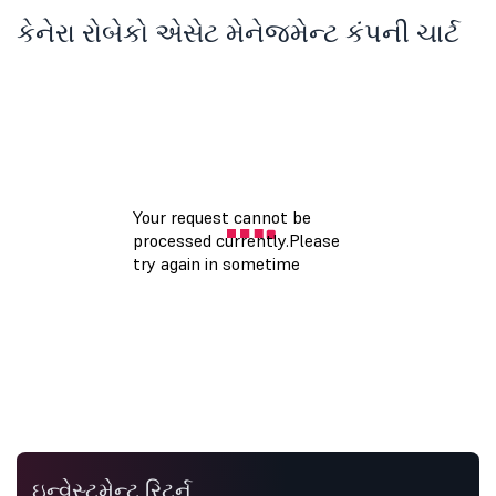
કેનેરા રોબેકો એસેટ મેનેજમેન્ટ કંપની ચાર્ટ
ઇન્વેસ્ટમેન્ટ રિટર્ન