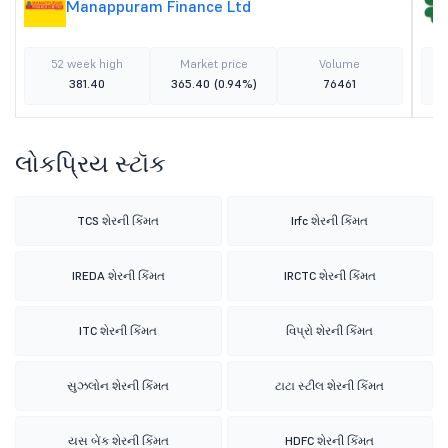
Manappuram Finance Ltd
52 week high
Market price
Volume
381.40
365.40
(0.94%)
76461
લોકપ્રિય સ્ટૉક
TCS શેરની કિંમત
Irfc શેરની કિંમત
IREDA શેરની કિંમત
IRCTC શેરની કિંમત
ITC શેરની કિંમત
વિપ્રો શેરની કિંમત
સુઝલોન શેરની કિંમત
ટાટા સ્ટીલ શેરની કિંમત
યસ બેંક શેરની કિંમત
HDFC શેરની કિંમત