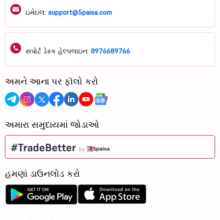
ઇમેઇલ:
support@5paisa.com
સપોર્ટ ડેસ્ક હેલ્પલાઇન:
8976689766
અમને આના પર ફૉલો કરો
અમારા સમુદાયમાં જોડાઓ
હમણાં ડાઉનલોડ કરો