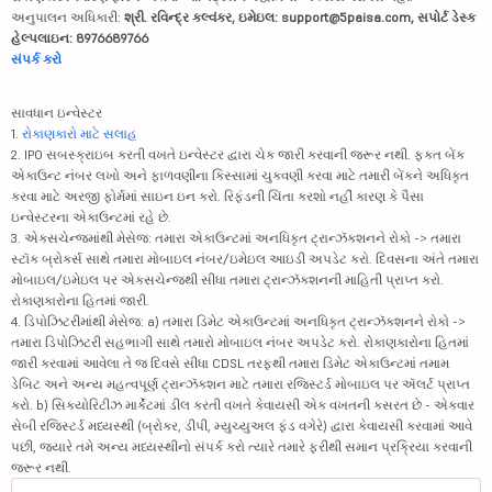
અનુપાલન અધિકારી:
શ્રી. રવિન્દ્ર કલ્વંકર, ઇમેઇલ: support@5paisa.com, સપોર્ટ ડેસ્ક
હેલ્પલાઇન: 8976689766
સંપર્ક કરો
સાવધાન ઇન્વેસ્ટર
1.
રોકાણકારો માટે સલાહ
2. IPO સબસ્ક્રાઇબ કરતી વખતે ઇન્વેસ્ટર દ્વારા ચેક જારી કરવાની જરૂર નથી. ફક્ત બેંક
એકાઉન્ટ નંબર લખો અને ફાળવણીના કિસ્સામાં ચુકવણી કરવા માટે તમારી બેંકને અધિકૃત
કરવા માટે અરજી ફોર્મમાં સાઇન ઇન કરો. રિફંડની ચિંતા કરશો નહીં કારણ કે પૈસા
ઇન્વેસ્ટરના એકાઉન્ટમાં રહે છે.
3. એક્સચેન્જમાંથી મેસેજ: તમારા એકાઉન્ટમાં અનધિકૃત ટ્રાન્ઝૅક્શનને રોકો -> તમારા
સ્ટૉક બ્રોકર્સ સાથે તમારા મોબાઇલ નંબર/ઇમેઇલ આઇડી અપડેટ કરો. દિવસના અંતે તમારા
મોબાઇલ/ઇમેઇલ પર એક્સચેન્જથી સીધા તમારા ટ્રાન્ઝૅક્શનની માહિતી પ્રાપ્ત કરો.
રોકાણકારોના હિતમાં જારી.
4. ડિપોઝિટરીમાંથી મેસેજ: a) તમારા ડિમેટ એકાઉન્ટમાં અનધિકૃત ટ્રાન્ઝૅક્શનને રોકો ->
તમારા ડિપોઝિટરી સહભાગી સાથે તમારો મોબાઇલ નંબર અપડેટ કરો. રોકાણકારોના હિતમાં
જારી કરવામાં આવેલા તે જ દિવસે સીધા CDSL તરફથી તમારા ડિમેટ એકાઉન્ટમાં તમામ
ડેબિટ અને અન્ય મહત્વપૂર્ણ ટ્રાન્ઝૅક્શન માટે તમારા રજિસ્ટર્ડ મોબાઇલ પર ઍલર્ટ પ્રાપ્ત
કરો. b) સિક્યોરિટીઝ માર્કેટમાં ડીલ કરતી વખતે કેવાયસી એક વખતની કસરત છે - એકવાર
સેબી રજિસ્ટર્ડ મધ્યસ્થી (બ્રોકર, ડીપી, મ્યુચ્યુઅલ ફંડ વગેરે) દ્વારા કેવાયસી કરવામાં આવે
પછી, જ્યારે તમે અન્ય મધ્યસ્થીનો સંપર્ક કરો ત્યારે તમારે ફરીથી સમાન પ્રક્રિયા કરવાની
જરૂર નથી.