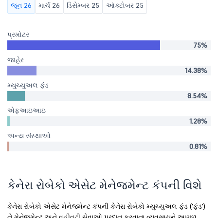
જૂન 26
માર્ચ 26
ડિસેમ્બર 25
ઑક્ટોબર 25
પ્રમોટર
75%
જાહેર
14.38%
મ્યુચ્યુઅલ ફંડ
8.54%
એફઆઇઆઇ
1.28%
અન્ય સંસ્થાઓ
0.81%
કેનેરા રોબેકો એસેટ મેનેજમેન્ટ કંપની વિશે
કેનેરા રોબેકો એસેટ મેનેજમેન્ટ કંપની કેનેરા રોબેકો મ્યુચ્યુઅલ ફંડ ('ફંડ')
ને મેનેજમેન્ટ અને વહીવટી સેવાઓ પ્રદાન કરવાના વ્યવસાયને આગળ