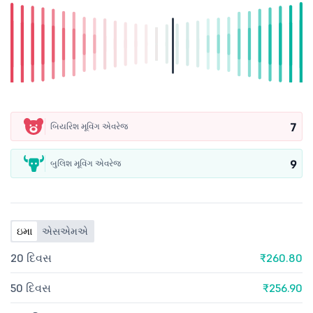
7
બિયરિશ મૂવિંગ એવરેજ
9
બુલિશ મૂવિંગ એવરેજ
ઇમા
એસએમએ
20 દિવસ
₹260.80
50 દિવસ
₹256.90