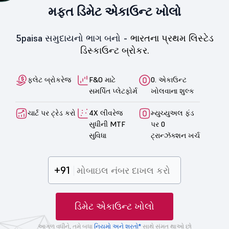
મફત ડિમેટ એકાઉન્ટ ખોલો
5paisa સમુદાયનો ભાગ બનો -
ભારતના પ્રથમ લિસ્ટેડ
ડિસ્કાઉન્ટ બ્રોકર.
ફ્લેટ બ્રોકરેજ
F&O માટે
0. એકાઉન્ટ
સમર્પિત પ્લેટફોર્મ
ખોલવાના શુલ્ક
ચાર્ટ પર ટ્રેડ કરો
4X લીવરેજ
મ્યુચ્યુઅલ ફંડ
સુધીની MTF
પર 0
સુવિધા
ટ્રાન્ઝૅક્શન ખર્ચ
+91
ડિમેટ એકાઉન્ટ ખોલો
આગળ વધીને, તમે બધા
નિયમો અને શરતો*
સાથે સંમત થાઓ છો