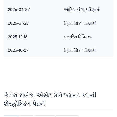
2026-04-27
ઑડિટ કરેલા પરિણામો
2026-01-20
ત્રિમાસિક પરિણામો
2025-12-16
ઇન્ટરિમ ડિવિડન્ડ
2025-10-27
ત્રિમાસિક પરિણામો
કેનેરા રોબેકો એસેટ મેનેજમેન્ટ કંપની
શેરહોલ્ડિંગ પેટર્ન