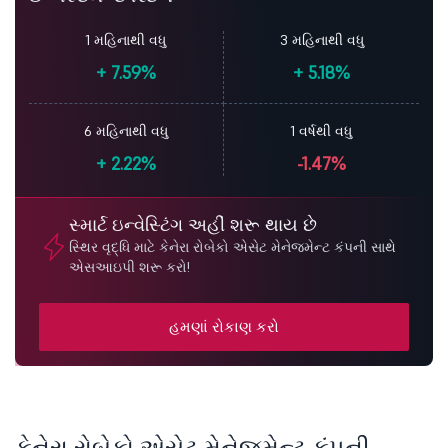
1 મહિનાથી વધુ
3 મહિનાથી વધુ
+
7.59%
+
5.18%
6 મહિનાથી વધુ
1 વર્ષથી વધુ
+
2.22%
-1.47%
સ્માર્ટ ઇન્વેસ્ટિંગ અહીં શરૂ થાય છે
સ્થિર વૃદ્ધિ માટે કેનેરા રોબેકો એસેટ મેનેજમેન્ટ કંપની સાથે
એસઆઇપી શરૂ કરો!
હમણાં રોકાણ કરો
કેનેરા રોબેકો એસેટ મેનેજમેન્ટ કંપની