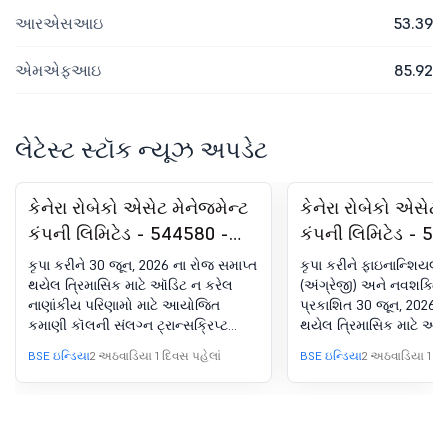
આરએસઆઇ
53.39
એમએફઆઇ
85.92
લેટેસ્ટ સ્ટૉક ન્યૂઝ અપડેટ
કેનેરા રોબેકો એસેટ મેનેજમેન્ટ
કેનેરા રોબેકો એસેટ 
કંપની લિમિટેડ - 544580 -
કંપની લિમિટેડ - 5
અર્નિંગ કૉલની ટ્રાન્સક્રિપ્ટ -
રેગ્યુલેશન 30 (LOD
કૃપા કરીને 30 જૂન, 2026 ના રોજ સમાપ્ત
કૃપા કરીને ફાઇનાન્શિયલ 
Q1FY2027 - ઑડિટ ન કરેલ
જાહેરાત - ન્યૂઝપેપ
થયેલ ત્રિમાસિક માટે ઑડિટ ન કરેલ
(અંગ્રેજી) અને નવશક્તિ (
નાણાંકીય પરિણામો માટે આયોજિત
પ્રકાશિત 30 જૂન, 2026 ન
ફાઇનાન્શિયલ પરિણામો
પબ્લિકેશન
કમાણી કૉલની સંલગ્ન ટ્રાન્સક્રિપ્ટ
થયેલ ત્રિમાસિક માટે ઑડ
જુઓ.
ફાઇનાન્શિયલ પરિણામો સં
BSE ઇન્ડિયા
2 અઠવાડિયા 1 દિવસ પહેલાં
BSE ઇન્ડિયા
2 અઠવાડિયા 1 દિ
અખબારની જાહેરાત જોડો.