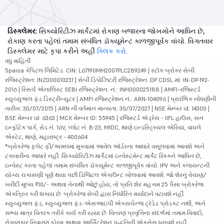
ડિસ્ક્લેમર:
સિક્યોરિટીઝ માર્કેટમાં રોકાણ બજારના જોખમોને આધિન છે,
રોકાણ કરતા પહેલાં તમામ સંબંધિત ડૉક્યૂમેન્ટ કાળજીપૂર્વક વાંચો. વિગતવાર
ડિસ્ક્લેમર માટે કૃપા કરીને અહીં
ક્લિક કરો
.
વધુ માહિતી
5paisa કેપિટલ લિમિટેડ. CIN: L67190MH2007PLC289249 | સ્ટૉક બ્રોકર સેબી
રજિસ્ટ્રેશન: INZ000010231 | સેબી ડિપોઝિટરી રજિસ્ટ્રેશન: DP CDSL માં: IN-DP-192-
2016 | રિસર્ચ એનાલિસ્ટ SEBI રજિસ્ટ્રેશન. નં.: INH000025188 | AMFI-રજિસ્ટર્ડ
મ્યુચ્યુઅલ ફંડ ડિસ્ટ્રીબ્યુટર | AMFI રજિસ્ટ્રેશન નં.: ARN-104096 | પ્રારંભિક નોંધણીની
તારીખ: 30/07/2015 | ARN ની વર્તમાન માન્યતા: 30/07/2027 | NSE મેમ્બર id: 14300 |
BSE મેમ્બર id: 6363 | MCX મેમ્બર ID: 55945 | રજિસ્ટર્ડ ઍડ્રેસ - IIFL હાઉસ, સન
ઇન્ફોટેક પાર્ક, રોડ નં. 16V, પ્લોટ નં. B-23, MIDC, થાણે ઇન્ડસ્ટ્રિયલ એરિયા, વાઘલે
એસ્ટેટ, થાણે, મહારાષ્ટ્ર - 400604
*બ્રોકરેજ ફ્લેટ ફી/અમલમાં મુકવામાં આવેલ ઑર્ડરના આધારે વસૂલવામાં આવશે અને
ટકાવારીના આધારે નહીં. સિક્યોરિટીઝ માર્કેટમાં ઇન્વેસ્ટમેન્ટ માર્કેટ રિસ્કને આધિન છે,
ઇન્વેસ્ટ કરતા પહેલાં તમામ સંબંધિત ડૉક્યૂમેન્ટ કાળજીપૂર્વક વાંચો. IPV અને ક્લાયન્ટની
યોગ્ય ચકાસણી પૂર્ણ થયા પછી ડિજિટલ એકાઉન્ટ ખોલવામાં આવશે. જો શેરનું વેચાણ/
ખરીદી મૂલ્ય ₹10/- અથવા તેનાથી ઓછું હોય, તો પ્રતિ શેર મહત્તમ 25 પૈસા બ્રોકરેજ
એકત્રિત કરી શકાય છે. બ્રોકરેજ સેબી દ્વારા નિર્ધારિત મર્યાદાને વટાવશે નહીં.
મ્યુચ્યુઅલ ફંડ, મ્યુચ્યુઅલ ફંડ-એસઆઇપી એક્સચેન્જ ટ્રેડેડ પ્રૉડક્ટ નથી, અને
સભ્ય માત્ર વિતરક તરીકે કાર્ય કરી રહ્યા છે. વિતરણ પ્રવૃત્તિના સંદર્ભમાં તમામ વિવાદો,
રોકાણકાર નિવારણ ફોરમ અથવા આર્બિટ્રેશન પદ્ધતિની ઍક્સેસ ધરાવશે નહીં.