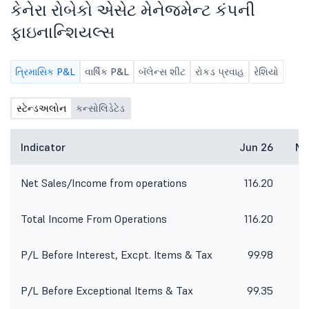
કેનેરા રોબેકો એસેટ મેનેજમેન્ટ કંપની
ફાઇનાન્શિયલ્સ
ત્રિમાસિક P&L
વાર્ષિક P&L
બૅલેન્સ શીટ
રોકડ પ્રવાહ
રેશિયો
સ્ટેન્ડઅલોન
કન્સોલિડેટેડ
Indicator
Jun 26
Ma
Net Sales/Income from operations
116.20
1
Total Income From Operations
116.20
1
P/L Before Interest, Excpt. Items & Tax
99.98
5
P/L Before Exceptional Items & Tax
99.35