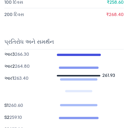
100 દિવસ
₹258.60
200 દિવસ
₹268.40
પ્રતિરોધ અને સમર્થન
આર3
266.30
આર2
264.80
261.93
આર1
263.40
S1
260.60
S2
259.10