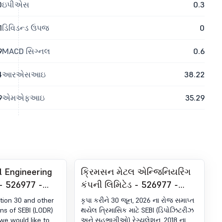
0
ઇપીએસ
0.3
1
ડિવિડન્ડ ઉપજ
0
9
MACD સિગ્નલ
0.6
4
આરએસઆઇ
38.22
9
એમએફઆઇ
35.29
 Engineering
ક્રિમસન મેટલ એન્જિનિયરિંગ
- 526977 -
કંપની લિમિટેડ - 526977 -
t under
રજિસ્ટ્રેશન હેઠળ અનુપાલન-
ation 30 and other
કૃપા કરીને 30 જૂન, 2026 ના રોજ સમાપ્ત
 (LODR)-
સર્ટિફિકેટ. SEBI (DP)
ons of SEBI (LODR)
થયેલ ત્રિમાસિક માટે SEBI (ડિપોઝિટરીઝ
 we would like to
અને સહભાગીઓ) રેગ્યુલેશન, 2018 ના