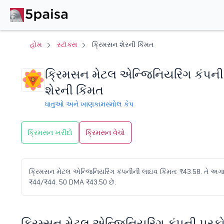
હોમ
સ્ટૉક્સ
ક્રિમસન શેરની કિંમત
ક્રિમસન મેટલ એન્જિનિયરિંગ કંપની
શેરની કિંમત
ધાતુઓ અને ખાણકામ
સ્મોલ કેપ
ક્રિમસન ખરીદો
ક્રિમસન વેચો
ક્રિમસન મેટલ એન્જિનિયરિંગ કંપનીની લાઇવ કિંમત: ₹43.58. તે અગાઉના
₹44/₹44. 50 DMA ₹43.50 છે.
ક્રિમ્સન મેટલ એન્જિનિયરિંગ કંપની પરફોર