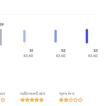
59
S1
S2
S3
43.60
43.60
43.60
કાત
ખરીદનારની માંગ
ગ્રુપ રેન્ક