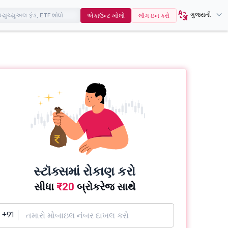
ગુજરાતી
એકાઉન્ટ ખોલો
લૉગ ઇન કરો
સ્ટૉક્સમાં રોકાણ કરો
સીધા
₹20
બ્રોકરેજ સાથે
+91