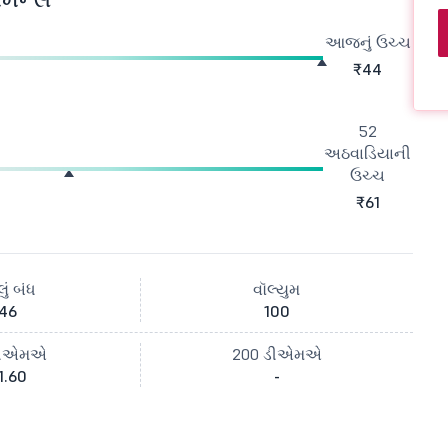
આજનું ઉચ્ચ
₹44
52
અઠવાડિયાની
ઉચ્ચ
₹61
ું બંધ
વૉલ્યુમ
46
100
ડીએમએ
200 ડીએમએ
1.60
-