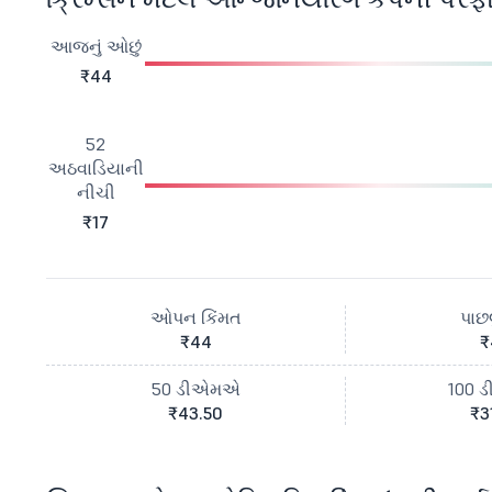
આજનું ઓછું
₹44
52
અઠવાડિયાની
નીચી
₹17
ઓપન કિંમત
પાછલ
₹44
₹
50 ડીએમએ
100 
₹43.50
₹3