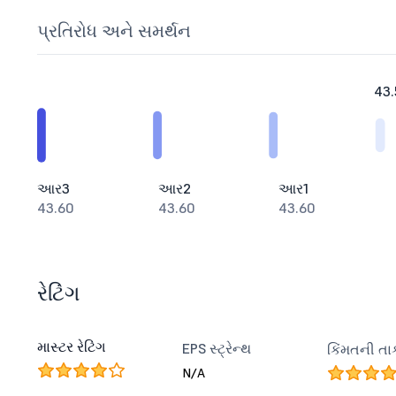
પ્રતિરોધ અને સમર્થન
43.
આર3
આર2
આર1
43.60
43.60
43.60
રેટિંગ
માસ્ટર રેટિંગ
EPS સ્ટ્રેન્થ
કિંમતની તા
N/A