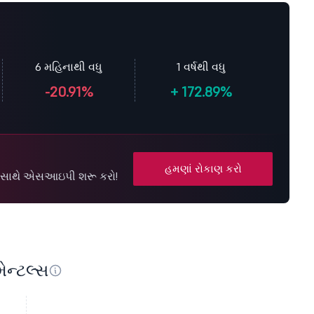
6 મહિનાથી વધુ
1 વર્ષથી વધુ
-20.91%
+
172.89%
હમણાં રોકાણ કરો
પની સાથે એસઆઇપી શરૂ કરો!
ેન્ટલ્સ