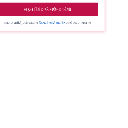
મફત ડિમેટ એકાઉન્ટ ખોલો
આગળ વધીને, તમે અમારા
નિયમો અને શરતો*
સાથે સંમત થાવ છો