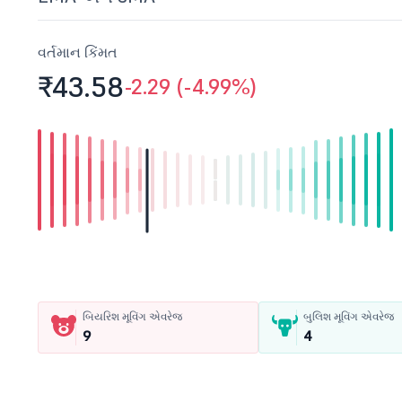
વર્તમાન કિંમત
₹43.
58
-2.29 (-4.99%)
બિયરિશ મૂવિંગ એવરેજ
બુલિશ મૂવિંગ એવરેજ
9
4