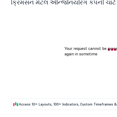
ક્રિમસન મેટલ એન્જિનિયરિંગ કંપની ચાર્ટ
Access 10+ Layouts, 100+ Indicators, Custom Timeframes & 