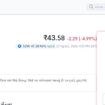
₹43.
58
-2.29
(-4.99%)
52W થી 28.96% ઘટાડો
27 જુલાઈ, 2026 4:01 PM (IST)
 બંધ ₹46 વિરુદ્ધ ₹44 પર ખોલવામાં આવ્યું છે; ઇન્ટ્રાડે હાઇ/લો:
્મન્સ