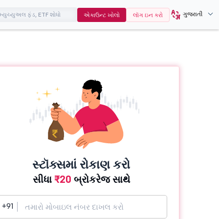
ગુજરાતી
એકાઉન્ટ ખોલો
લૉગ ઇન કરો
સ્ટૉક્સમાં રોકાણ કરો
સીધા
₹20
બ્રોકરેજ સાથે
+91