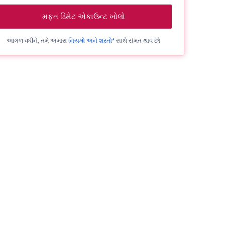
મફત ડિમેટ એકાઉન્ટ ખોલો
આગળ વધીને, તમે અમારા
નિયમો અને શરતો*
સાથે સંમત થાવ છો