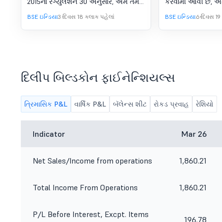
2015ના રેગ્યુલેશન 30 અનુસાર, અમે તમને
કરવામાં આવી છે, અ
જાણ કરવા માંગીએ છીએ કે કંપનીએ
SEBI (લિસ્ટિંગ જવ
BSE ઇન્ડિયા
3 દિવસ 18 કલાક પહેલાં
BSE ઇન્ડિયા
6 દિવસ 19
વિશ્લેષકો અને રોકાણકારો માટે 30 જૂન,
ડિસ્ક્લોઝર આવશ્યક
2026ના રોજ સમાપ્ત થયેલ ત્રિમાસિક માટે
2015 ની જોગવાઈઓને
કંપનીના ફાઇનાન્શિયલ પરિણામો વિશે ચર્ચા
મંજૂરી આપવા માટે
કરવા માટે, મંગળવાર, ઓગસ્ટ 11, 2026 ના
માટે છે કે કંપનીના બ
રોજ સવારે 11.00 વાગ્યે (આઇએસટી)
મીટિંગ સોમવારે, ઓગ
આયોજિત કરવા માટે કૉન્ફરન્સ કૉલ
કંપનીની રજિસ્ટર્ડ 
દિલીપ બિલ્ડકોન ફાઈનેન્શિયલ્સ
શેડ્યૂલ કર્યો છે.
નં. 5 પર, ગોવિંદ નાર
ભટ્ટી, કોલાર રોડ, ભ
માં યોજાશે.
ત્રિમાસિક P&L
વાર્ષિક P&L
બૅલેન્સ શીટ
રોકડ પ્રવાહ
રેશિયો
Indicator
Mar 26
Net Sales/Income from operations
1,860.21
Total Income From Operations
1,860.21
P/L Before Interest, Excpt. Items
196.78