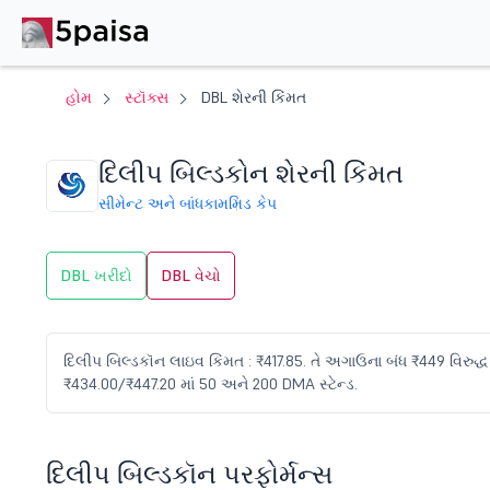
હોમ
સ્ટૉક્સ
DBL શેરની કિંમત
દિલીપ બિલ્ડકોન શેરની કિંમત
સીમેન્ટ અને બાંધકામ
મિડ કેપ
DBL ખરીદો
DBL વેચો
દિલીપ બિલ્ડકૉન લાઇવ કિંમત : ₹417.85. તે અગાઉના બંધ ₹449 વિરુદ્ધ 
₹434.00/₹447.20 માં 50 અને 200 DMA સ્ટેન્ડ.
દિલીપ બિલ્ડકૉન પરફોર્મન્સ