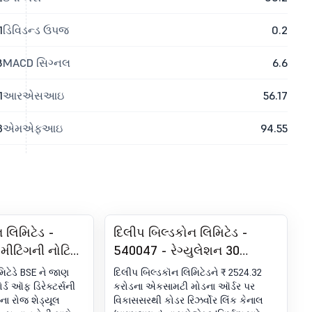
1
ડિવિડન્ડ ઉપજ
0.2
8
MACD સિગ્નલ
6.6
1
આરએસઆઇ
56.17
3
એમએફઆઇ
94.55
 લિમિટેડ -
દિલીપ બિલ્ડકોન લિમિટેડ -
 મીટિંગની નોટિસ
540047 - રેગ્યુલેશન 30
ંગની સૂચના
(LODR) હેઠળ જાહેરાત -
િટેડે BSE ને જાણ
દિલીપ બિલ્ડકૉન લિમિટેડને ₹ 2524.32
ઑર્ડરની રસીદનો પુરસ્કાર
ર્ડ ઑફ ડિરેક્ટર્સની
કરોડના એકસામટી મોડના ઑર્ડર પર
ના રોજ શેડ્યૂલ
વિકાસસરથી કોડર રિઝર્વોર લિંક કેનાલ