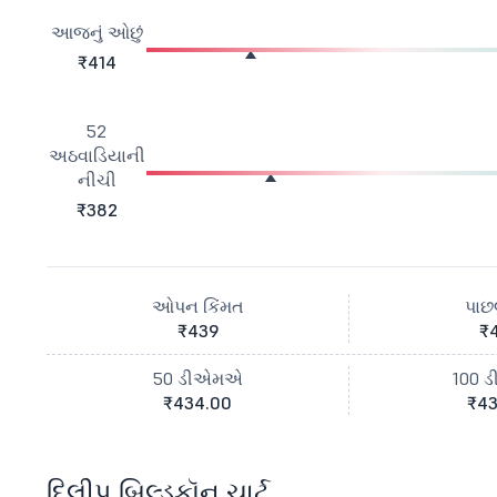
આજનું ઓછું
₹414
52
અઠવાડિયાની
નીચી
₹382
ઓપન કિંમત
પાછલ
₹439
₹
50 ડીએમએ
100 
₹434.00
₹43
દિલીપ બિલ્ડકૉન ચાર્ટ