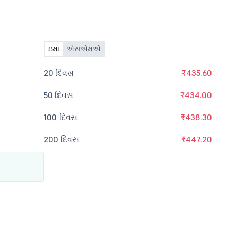
ઇમા
એસએમએ
20 દિવસ
₹435.60
50 દિવસ
₹434.00
100 દિવસ
₹438.30
200 દિવસ
₹447.20