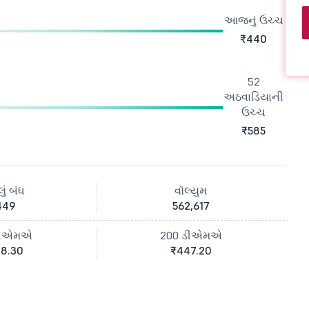
આજનું ઉચ્ચ
₹440
52
અઠવાડિયાની
ઉચ્ચ
₹585
ું બંધ
વૉલ્યુમ
449
562,617
ડીએમએ
200 ડીએમએ
8.30
₹447.20