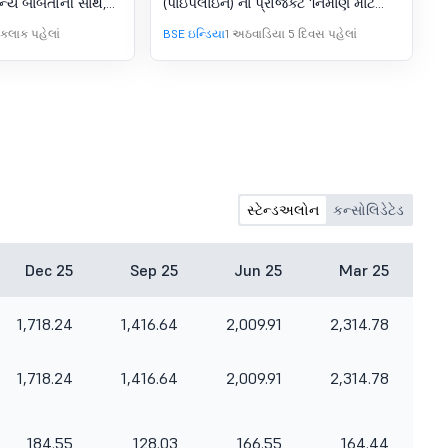
ન્ય બાબતોની સાથે,
(પાઇપલાઇન) ના પ્રોજેક્ટ 'નિર્માણ માટે
ાબદારીઓ અને
એલ-1 બિડર તરીકે જાહેર કરવામાં આવી
 કલાક પહેલાં
BSE ઇન્ડિયા
1 અઠવાડિયા 5 દિવસ પહેલાં
તાઓ) રેગ્યુલેશન,
છે.
 ધ્યાનમાં લેવા અને
, આ તમને જાણ કરવા
ોર્ડ ઑફ ડિરેક્ટર્સની
સ્ટ 10, 2026 ના રોજ
ઑફિસ એટલે કે પ્લોટ
ાયણ સિંહ ગેટ, ચુના
ોપાલ (M.P) - 462016
સ્ટેન્ડઅલોન
કન્સોલિડેટેડ
Dec 25
Sep 25
Jun 25
Mar 25
1,718.24
1,416.64
2,009.91
2,314.78
1,718.24
1,416.64
2,009.91
2,314.78
184.55
128.03
166.55
164.44