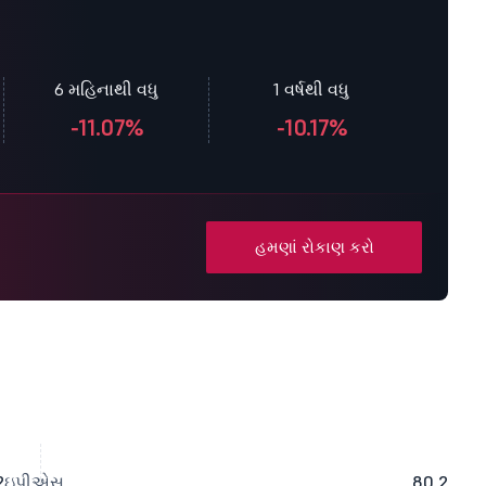
6 મહિનાથી વધુ
1 વર્ષથી વધુ
-11.07%
-10.17%
હમણાં રોકાણ કરો
2
ઇપીએસ
80.2