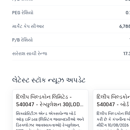
PEG રેશિયો
0.
માર્કેટ કેપ સીઆર
6,78
P/B રેશિયો
સરેરાશ સાચી રેન્જ
17.
લેટેસ્ટ સ્ટૉક ન્યૂઝ અપડેટ
દિલીપ બિલ્ડકોન લિમિટેડ -
દિલીપ બિલ્ડકોન
540047 - રેગ્યુલેશન 30(LODR)
540047 - બોર્ડ
હેઠળ જાહેરાત - એનાલિસ્ટ/
માટે બોર્ડ મીટિ
સિક્યોરિટીઝ એન્ડ એક્સચેન્જ બોર્ડ
દિલીપ બિલ્ડકોન લિમ
ઇન્વેસ્ટર મીટિંગ - સૂચના
ઑફ ઇન્ડિયા (લિસ્ટિંગ જવાબદારીઓ અને
કરી છે કે કંપનીના બો
ડિસ્ક્લોઝર આવશ્યકતાઓ) રેગ્યુલેશન,
મીટિંગ 10/08/2026 