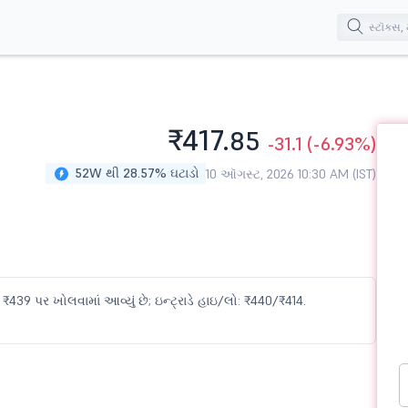
₹417.
85
-31.1
(-6.93%)
52W થી 28.57% ઘટાડો
10 ઑગસ્ટ, 2026 10:30 AM (IST)
₹439 પર ખોલવામાં આવ્યું છે; ઇન્ટ્રાડે હાઇ/લો: ₹440/₹414.