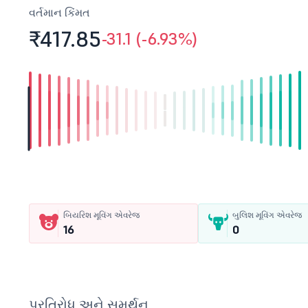
વર્તમાન કિંમત
₹417.
85
-31.1 (-6.93%)
બિયરિશ મૂવિંગ એવરેજ
બુલિશ મૂવિંગ એવરેજ
16
0
પ્રતિરોધ અને સમર્થન