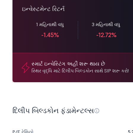
ઇન્વેસ્ટમેન્ટ રિટર્ન
1 મહિનાથી વધુ
3 મહિનાથી વધુ
-1.45%
-12.72%
સ્માર્ટ ઇન્વેસ્ટિંગ અહીં શરૂ થાય છે
સ્થિર વૃદ્ધિ માટે દિલીપ બિલ્ડકોન સાથે SIP શરૂ કરો!
દિલીપ બિલ્ડકોન ફંડામેન્ટલ્સ
P/E રેશિયો
5.