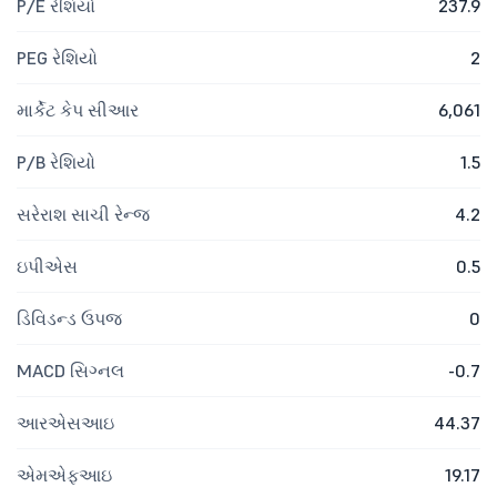
P/E રેશિયો
237.9
PEG રેશિયો
2
માર્કેટ કેપ સીઆર
6,061
P/B રેશિયો
1.5
સરેરાશ સાચી રેન્જ
4.2
ઇપીએસ
0.5
ડિવિડન્ડ ઉપજ
0
MACD સિગ્નલ
-0.7
આરએસઆઇ
44.37
એમએફઆઇ
19.17