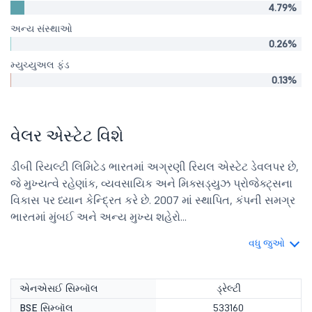
4.79%
અન્ય સંસ્થાઓ
0.26%
મ્યુચ્યુઅલ ફંડ
0.13%
વેલર એસ્ટેટ વિશે
ડીબી રિયલ્ટી લિમિટેડ ભારતમાં અગ્રણી રિયલ એસ્ટેટ ડેવલપર છે,
જે મુખ્યત્વે રહેણાંક, વ્યવસાયિક અને મિક્સડ્યુઝ પ્રોજેક્ટ્સના
વિકાસ પર ધ્યાન કેન્દ્રિત કરે છે. 2007 માં સ્થાપિત, કંપની સમગ્ર
ભારતમાં મુંબઈ અને અન્ય મુખ્ય શહેરો...
વધુ જુઓ
એનએસઈ સિમ્બૉલ
ડ્રેલ્ટી
BSE સિમ્બૉલ
533160