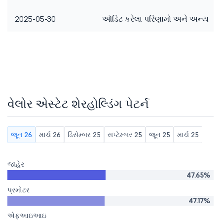
2025-05-30
ઑડિટ કરેલા પરિણામો અને અન્ય
વેલોર એસ્ટેટ શેરહોલ્ડિંગ પેટર્ન
જૂન 26
માર્ચ 26
ડિસેમ્બર 25
સપ્ટેમ્બર 25
જૂન 25
માર્ચ 25
જાહેર
47.65%
પ્રમોટર
47.17%
એફઆઇઆઇ