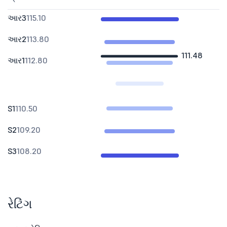
આર3
115.10
આર2
113.80
111.48
આર1
112.80
S1
110.50
S2
109.20
S3
108.20
રેટિંગ