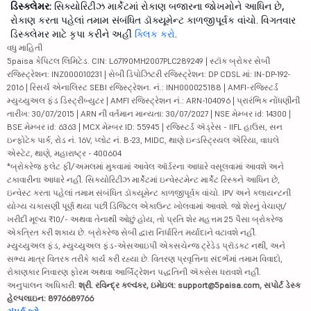
ડિસ્ક્લેમર:
સિક્યોરિટીઝ માર્કેટમાં રોકાણ બજારના જોખમોને આધિન છે,
રોકાણ કરતા પહેલાં તમામ સંબંધિત ડૉક્યૂમેન્ટ કાળજીપૂર્વક વાંચો. વિગતવાર
ડિસ્ક્લેમર માટે કૃપા કરીને અહીં
ક્લિક કરો
.
વધુ માહિતી
5paisa કેપિટલ લિમિટેડ. CIN: L67190MH2007PLC289249 | સ્ટૉક બ્રોકર સેબી
રજિસ્ટ્રેશન: INZ000010231 | સેબી ડિપોઝિટરી રજિસ્ટ્રેશન: DP CDSL માં: IN-DP-192-
2016 | રિસર્ચ એનાલિસ્ટ SEBI રજિસ્ટ્રેશન. નં.: INH000025188 | AMFI-રજિસ્ટર્ડ
મ્યુચ્યુઅલ ફંડ ડિસ્ટ્રીબ્યુટર | AMFI રજિસ્ટ્રેશન નં.: ARN-104096 | પ્રારંભિક નોંધણીની
તારીખ: 30/07/2015 | ARN ની વર્તમાન માન્યતા: 30/07/2027 | NSE મેમ્બર id: 14300 |
BSE મેમ્બર id: 6363 | MCX મેમ્બર ID: 55945 | રજિસ્ટર્ડ ઍડ્રેસ - IIFL હાઉસ, સન
ઇન્ફોટેક પાર્ક, રોડ નં. 16V, પ્લોટ નં. B-23, MIDC, થાણે ઇન્ડસ્ટ્રિયલ એરિયા, વાઘલે
એસ્ટેટ, થાણે, મહારાષ્ટ્ર - 400604
*બ્રોકરેજ ફ્લેટ ફી/અમલમાં મુકવામાં આવેલ ઑર્ડરના આધારે વસૂલવામાં આવશે અને
ટકાવારીના આધારે નહીં. સિક્યોરિટીઝ માર્કેટમાં ઇન્વેસ્ટમેન્ટ માર્કેટ રિસ્કને આધિન છે,
ઇન્વેસ્ટ કરતા પહેલાં તમામ સંબંધિત ડૉક્યૂમેન્ટ કાળજીપૂર્વક વાંચો. IPV અને ક્લાયન્ટની
યોગ્ય ચકાસણી પૂર્ણ થયા પછી ડિજિટલ એકાઉન્ટ ખોલવામાં આવશે. જો શેરનું વેચાણ/
ખરીદી મૂલ્ય ₹10/- અથવા તેનાથી ઓછું હોય, તો પ્રતિ શેર મહત્તમ 25 પૈસા બ્રોકરેજ
એકત્રિત કરી શકાય છે. બ્રોકરેજ સેબી દ્વારા નિર્ધારિત મર્યાદાને વટાવશે નહીં.
મ્યુચ્યુઅલ ફંડ, મ્યુચ્યુઅલ ફંડ-એસઆઇપી એક્સચેન્જ ટ્રેડેડ પ્રૉડક્ટ નથી, અને
સભ્ય માત્ર વિતરક તરીકે કાર્ય કરી રહ્યા છે. વિતરણ પ્રવૃત્તિના સંદર્ભમાં તમામ વિવાદો,
રોકાણકાર નિવારણ ફોરમ અથવા આર્બિટ્રેશન પદ્ધતિની ઍક્સેસ ધરાવશે નહીં.
અનુપાલન અધિકારી:
શ્રી. રવિન્દ્ર કલ્વંકર, ઇમેઇલ: support@5paisa.com, સપોર્ટ ડેસ્ક
હેલ્પલાઇન: 8976689766