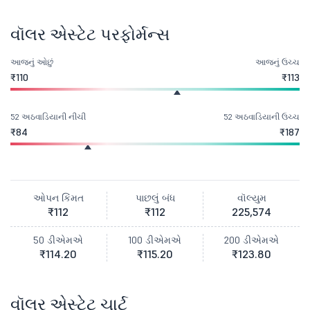
વૉલર એસ્ટેટ પરફોર્મન્સ
આજનું ઓછું
આજનું ઉચ્ચ
₹110
₹113
52 અઠવાડિયાની નીચી
52 અઠવાડિયાની ઉચ્ચ
₹84
₹187
ઓપન કિંમત
પાછલું બંધ
વૉલ્યુમ
₹112
₹112
225,574
50 ડીએમએ
100 ડીએમએ
200 ડીએમએ
₹114.20
₹115.20
₹123.80
વૉલર એસ્ટેટ ચાર્ટ