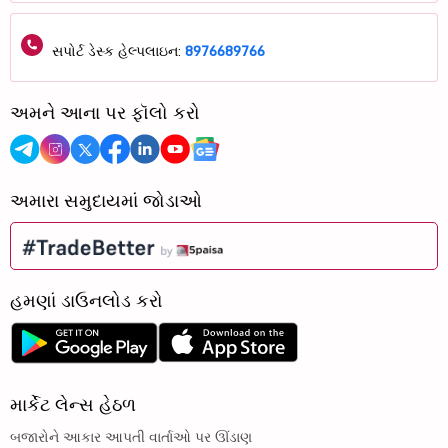
સપોર્ટ ડેસ્ક હેલ્પલાઇન:
8976689766
અમને આના પર ફૉલો કરો
અમારા સમુદાયમાં જોડાઓ
હમણાં ડાઉનલોડ કરો
માર્કેટ લેન્સ હેઠળ
બજારોને આકાર આપતી વાર્તાઓ પર ઊંડાણ