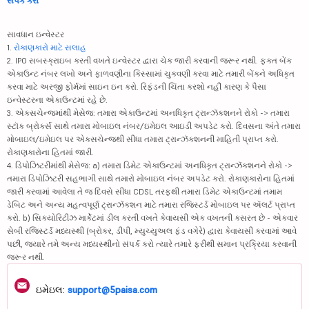
સંપર્ક કરો
સાવધાન ઇન્વેસ્ટર
1.
રોકાણકારો માટે સલાહ
2. IPO સબસ્ક્રાઇબ કરતી વખતે ઇન્વેસ્ટર દ્વારા ચેક જારી કરવાની જરૂર નથી. ફક્ત બેંક
એકાઉન્ટ નંબર લખો અને ફાળવણીના કિસ્સામાં ચુકવણી કરવા માટે તમારી બેંકને અધિકૃત
કરવા માટે અરજી ફોર્મમાં સાઇન ઇન કરો. રિફંડની ચિંતા કરશો નહીં કારણ કે પૈસા
ઇન્વેસ્ટરના એકાઉન્ટમાં રહે છે.
3. એક્સચેન્જમાંથી મેસેજ: તમારા એકાઉન્ટમાં અનધિકૃત ટ્રાન્ઝૅક્શનને રોકો -> તમારા
સ્ટૉક બ્રોકર્સ સાથે તમારા મોબાઇલ નંબર/ઇમેઇલ આઇડી અપડેટ કરો. દિવસના અંતે તમારા
મોબાઇલ/ઇમેઇલ પર એક્સચેન્જથી સીધા તમારા ટ્રાન્ઝૅક્શનની માહિતી પ્રાપ્ત કરો.
રોકાણકારોના હિતમાં જારી.
4. ડિપોઝિટરીમાંથી મેસેજ: a) તમારા ડિમેટ એકાઉન્ટમાં અનધિકૃત ટ્રાન્ઝૅક્શનને રોકો ->
તમારા ડિપોઝિટરી સહભાગી સાથે તમારો મોબાઇલ નંબર અપડેટ કરો. રોકાણકારોના હિતમાં
જારી કરવામાં આવેલા તે જ દિવસે સીધા CDSL તરફથી તમારા ડિમેટ એકાઉન્ટમાં તમામ
ડેબિટ અને અન્ય મહત્વપૂર્ણ ટ્રાન્ઝૅક્શન માટે તમારા રજિસ્ટર્ડ મોબાઇલ પર ઍલર્ટ પ્રાપ્ત
કરો. b) સિક્યોરિટીઝ માર્કેટમાં ડીલ કરતી વખતે કેવાયસી એક વખતની કસરત છે - એકવાર
સેબી રજિસ્ટર્ડ મધ્યસ્થી (બ્રોકર, ડીપી, મ્યુચ્યુઅલ ફંડ વગેરે) દ્વારા કેવાયસી કરવામાં આવે
પછી, જ્યારે તમે અન્ય મધ્યસ્થીનો સંપર્ક કરો ત્યારે તમારે ફરીથી સમાન પ્રક્રિયા કરવાની
જરૂર નથી.
ઇમેઇલ:
support@5paisa.com