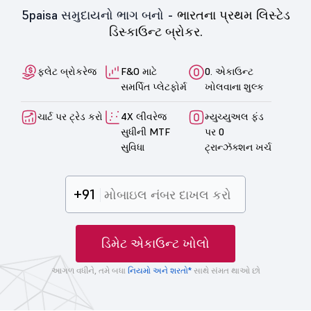
5paisa સમુદાયનો ભાગ બનો -
ભારતના પ્રથમ લિસ્ટેડ
ડિસ્કાઉન્ટ બ્રોકર.
ફ્લેટ બ્રોકરેજ
F&O માટે
0. એકાઉન્ટ
સમર્પિત પ્લેટફોર્મ
ખોલવાના શુલ્ક
ચાર્ટ પર ટ્રેડ કરો
4X લીવરેજ
મ્યુચ્યુઅલ ફંડ
સુધીની MTF
પર 0
સુવિધા
ટ્રાન્ઝૅક્શન ખર્ચ
+91
ડિમેટ એકાઉન્ટ ખોલો
આગળ વધીને, તમે બધા
નિયમો અને શરતો*
સાથે સંમત થાઓ છો