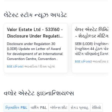
લેટેસ્ટ સ્ટૉક ન્યૂઝ અપડેટ
Valor Estate Ltd - 533160 -
વેલર એસ્ટેટ લિમિટે
Disclosure Under Regulation
- શેરહોલ્ડર મીટિંગ/
30 (LODR)-Update On
બૅલટ-સ્ક્રુટિનાઇઝરન
Disclosure under Regulation 30
SEBI (LODR) રેગ્યુલેશન્સ,
Letter Of Award For
(LODR)-Update on Letter of Award
રેગ્યુલેશન 44 હેઠળ પોસ્
for development of an International
વોટિંગ પરિણામોનું ડિસ્ક્લ
Development Of An
Convention Centre, Convention
International Convention
BSE ઇન્ડિયા
3 અઠવાડિયા 6 દિ
Hotel and associated downstream
BSE ઇન્ડિયા
1 અઠવાડિયા 1 દિવસ પહેલાં
Centre, Convention Hotel
facilities at Dona Paula Goa.
And Associated
Downstream Facilities At
Dona Paula, Goa .
વલોર એસ્ટેટ ફાઇનાન્શિયલ્સ
ત્રિમાસિક P&L
વાર્ષિક P&L
બૅલેન્સ શીટ
રોકડ પ્રવાહ
રેશિયો