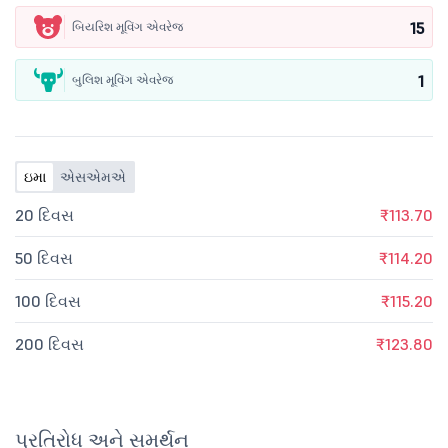
15
બિયરિશ મૂવિંગ એવરેજ
1
બુલિશ મૂવિંગ એવરેજ
ઇમા
એસએમએ
20 દિવસ
₹113.70
50 દિવસ
₹114.20
100 દિવસ
₹115.20
200 દિવસ
₹123.80
પ્રતિરોધ અને સમર્થન