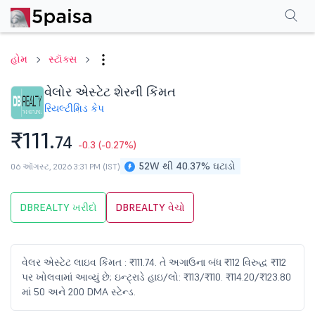
પરફોર્મન્સ
ફાઇનાન્શિયલ્સ
ટેક્નિકલ
ઇવેન્ટ્સ
શેરહોલ્ડિંગ પેટર્ન
વધુ
એફએ
હોમ
સ્ટૉક્સ
વેલોર એસ્ટેટ શેરની કિંમત
રિયલ્ટી
મિડ કેપ
₹111.
74
-0.3
(-0.27%)
52W થી 40.37% ઘટાડો
06 ઑગસ્ટ, 2026 3:31 PM (IST)
DBREALTY ખરીદો
DBREALTY વેચો
વેલર એસ્ટેટ લાઇવ કિંમત : ₹111.74. તે અગાઉના બંધ ₹112 વિરુદ્ધ ₹112
પર ખોલવામાં આવ્યું છે; ઇન્ટ્રાડે હાઇ/લો: ₹113/₹110. ₹114.20/₹123.80
માં 50 અને 200 DMA સ્ટેન્ડ.