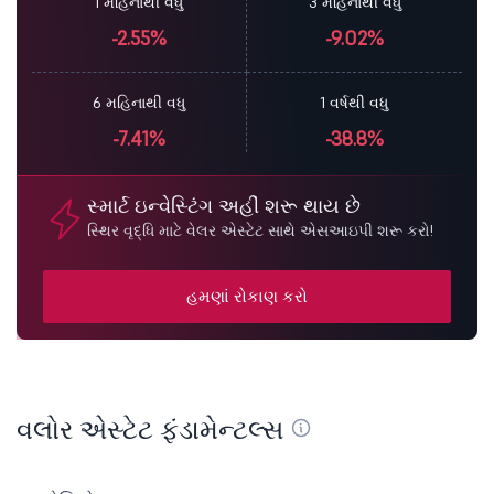
1 મહિનાથી વધુ
3 મહિનાથી વધુ
-2.55%
-9.02%
6 મહિનાથી વધુ
1 વર્ષથી વધુ
-7.41%
-38.8%
સ્માર્ટ ઇન્વેસ્ટિંગ અહીં શરૂ થાય છે
સ્થિર વૃદ્ધિ માટે વેલર એસ્ટેટ સાથે એસઆઇપી શરૂ કરો!
હમણાં રોકાણ કરો
વલોર એસ્ટેટ ફંડામેન્ટલ્સ