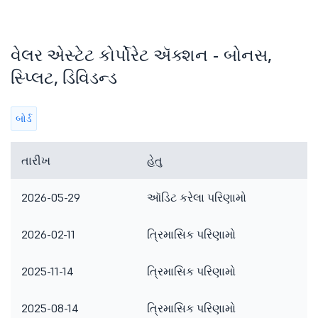
વેલર એસ્ટેટ કોર્પોરેટ ઍક્શન - બોનસ,
સ્પ્લિટ, ડિવિડન્ડ
બોર્ડ
તારીખ
હેતુ
2026-05-29
ઑડિટ કરેલા પરિણામો
2026-02-11
ત્રિમાસિક પરિણામો
2025-11-14
ત્રિમાસિક પરિણામો
2025-08-14
ત્રિમાસિક પરિણામો