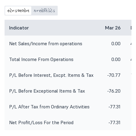
સ્ટેન્ડઅલોન
કન્સોલિડેટેડ
Indicator
Mar 26
De
Net Sales/Income from operations
0.00
45
Total Income From Operations
0.00
45
P/L Before Interest, Excpt. Items & Tax
-70.77
12
P/L Before Exceptional Items & Tax
-76.20
1
P/L After Tax from Ordinary Activities
-77.31
1
Net Profit/Loss For the Period
-77.31
1