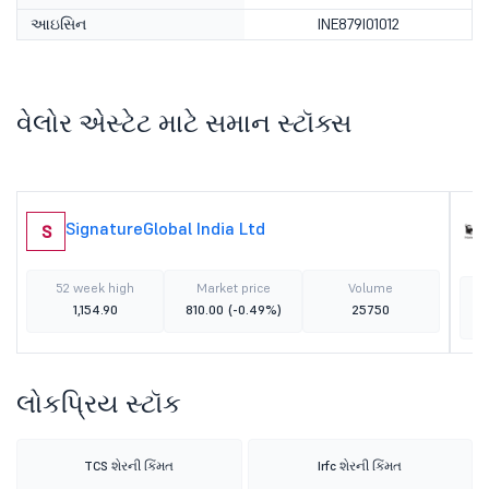
આઇસિન
INE879I01012
વેલોર એસ્ટેટ માટે સમાન સ્ટૉક્સ
SignatureGlobal India Ltd
S
52 week high
Market price
Volume
1,154.90
810.00
(-0.49%)
25750
લોકપ્રિય સ્ટૉક
TCS શેરની કિંમત
Irfc શેરની કિંમત