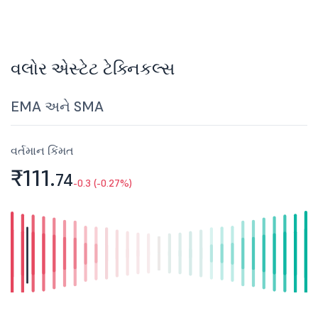
વલોર એસ્ટેટ ટેક્નિકલ્સ
EMA અને SMA
વર્તમાન કિંમત
₹111.
74
-0.3 (-0.27%)