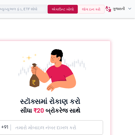
ગુજરાતી
એકાઉન્ટ ખોલો
લૉગ ઇન કરો
સ્ટૉક્સમાં રોકાણ કરો
સીધા
₹20
બ્રોકરેજ સાથે
+91