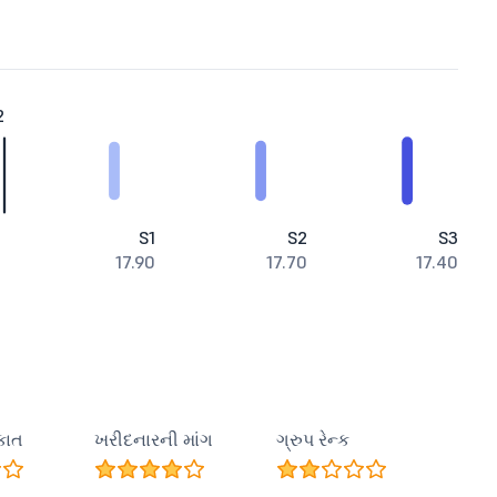
2
S1
S2
S3
17.90
17.70
17.40
કાત
ખરીદનારની માંગ
ગ્રુપ રેન્ક