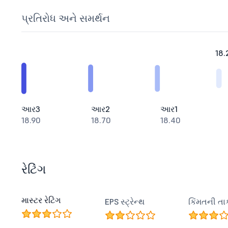
પ્રતિરોધ અને સમર્થન
18.
આર3
આર2
આર1
18.90
18.70
18.40
રેટિંગ
માસ્ટર રેટિંગ
EPS સ્ટ્રેન્થ
કિંમતની તા