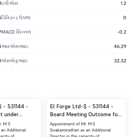
1
ઇપીએસ
1.2
5
ડિવિડન્ડ ઉપજ
0
7
MACD સિગ્નલ
-0.2
4
આરએસઆઇ
46.29
1
એમએફઆઇ
32.32
$ - 531144 -
El Forge Ltd-$ - 531144 -
t under
Board Meeting Outcome for
 (LODR)-
Appointment Of Additional
r. M S
Appointment of Mr. M.S.
nagement
Independent Director
 an Additional
Sivakaminathan as an Additional
acity of
Director in the capacity of