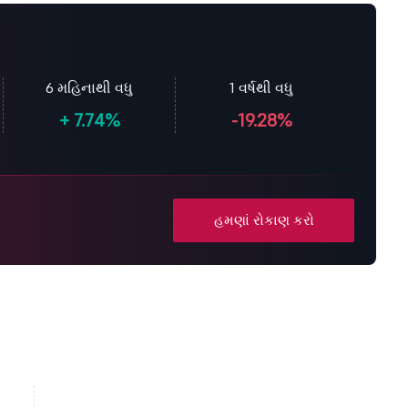
6 મહિનાથી વધુ
1 વર્ષથી વધુ
+
7.74%
-19.28%
હમણાં રોકાણ કરો