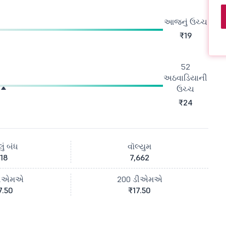
આજનું ઉચ્ચ
₹19
52
અઠવાડિયાની
ઉચ્ચ
₹24
ું બંધ
વૉલ્યુમ
18
7,662
ડીએમએ
200 ડીએમએ
7.50
₹17.50