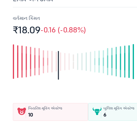
વર્તમાન કિંમત
₹18.
09
-0.16 (-0.88%)
બિયરિશ મૂવિંગ એવરેજ
બુલિશ મૂવિંગ એવરેજ
10
6