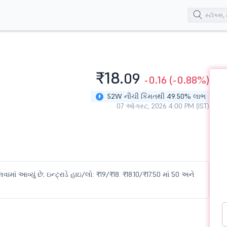
₹18.
09
-0.16
(-0.88%)
52W નીચી કિંમતથી 49.50% લાભ
07 ઑગસ્ટ, 2026 4:00 PM (IST)
ામાં આવ્યું છે; ઇન્ટ્રાડે હાઇ/લો: ₹19/₹18. ₹18.10/₹17.50 માં 50 અને