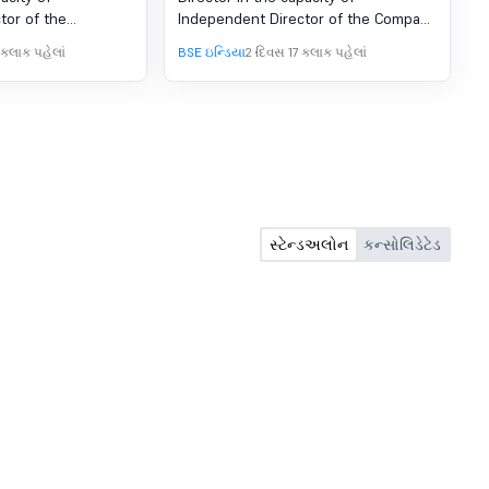
tor of the
Independent Director of the Company
ct from 05th
with effect from 5th August, 2026
 કલાક પહેલાં
BSE ઇન્ડિયા
2 દિવસ 17 કલાક પહેલાં
t to approval of
subject to approval of the
 of the Company
Shareholders of the Company
સ્ટેન્ડઅલોન
કન્સોલિડેટેડ