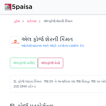
હોમ
સ્ટૉક્સ
એલ્ફોર્જ શેરની કિંમત
એલ ફોર્જ શેરની કિંમત
ઑટોમોબાઇલ્સ અને ઑટો કમ્પોનન્ટ
સ્મોલ કેપ
એલફોર્જ ખરીદો
એલફોર્જ વેચો
EL ફોર્જ લાઇવ કિંમત : ₹18.09. તે અગાઉના બંધ ₹18 વિરુદ્ધ ₹18 પર ખોલવ
200 DMA સ્ટેન્ડ.
EL ફોર્જ પરફોર્મન્સ