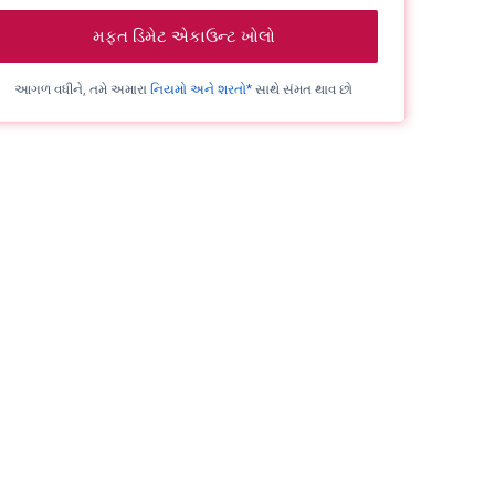
મફત ડિમેટ એકાઉન્ટ ખોલો
આગળ વધીને, તમે અમારા
નિયમો અને શરતો*
સાથે સંમત થાવ છો