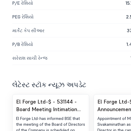
P/E રેશિયો
15.
PEG રેશિયો
2.
માર્કેટ કેપ સીઆર
3
P/B રેશિયો
1.
સરેરાશ સાચી રેન્જ
લેટેસ્ટ સ્ટૉક ન્યૂઝ અપડેટ
El Forge Ltd-$ - 531144 -
El Forge Ltd-
Board Meeting Intimation
Announcemen
for Notice Of Board Meeting
Regulation 30
El Forge Ltd-has informed BSE that
Appointment of M
Change in Ma
the meeting of the Board of Directors
Sivakaminathan as
of the Company is scheduled on
Director in the cap