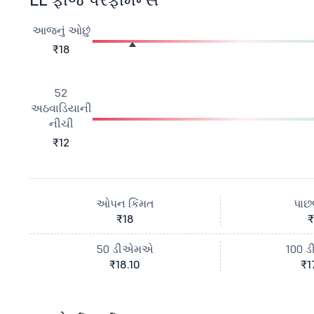
આજનું ઓછું
₹18
52
અઠવાડિયાની
નીચી
₹12
ઓપન કિંમત
પાછલ
₹18
₹
50 ડીએમએ
100 
₹18.10
₹1