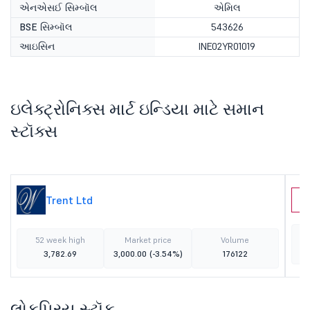
એનએસઈ સિમ્બૉલ
એમિલ
BSE સિમ્બૉલ
543626
આઇસિન
INE02YR01019
ઇલેક્ટ્રોનિક્સ માર્ટ ઇન્ડિયા માટે સમાન
સ્ટૉક્સ
Trent Ltd
A
52 week high
Market price
Volume
3,782.69
3,000.00
(-3.54%)
176122
લોકપ્રિય સ્ટૉક