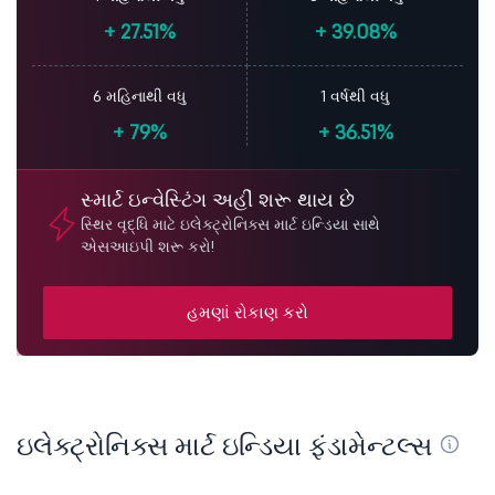
+
27.51%
+
39.08%
6 મહિનાથી વધુ
1 વર્ષથી વધુ
+
79%
+
36.51%
સ્માર્ટ ઇન્વેસ્ટિંગ અહીં શરૂ થાય છે
સ્થિર વૃદ્ધિ માટે ઇલેક્ટ્રોનિક્સ માર્ટ ઇન્ડિયા સાથે
એસઆઇપી શરૂ કરો!
હમણાં રોકાણ કરો
ઇલેક્ટ્રોનિક્સ માર્ટ ઇન્ડિયા ફંડામેન્ટલ્સ