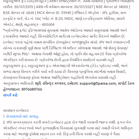
મ્યુચ્યુઅલ ફંડ ડિસ્ટ્રીબ્યુટર | AMFI રજિસ્ટ્રેશન નં.: ARN-104096 | પ્રારંભિક નોંધણીની
તારીખ: 30/07/2015 | ARN ની વર્તમાન માન્યતા: 30/07/2027 | NSE મેમ્બર id: 14300 |
BSE મેમ્બર id: 6363 | MCX મેમ્બર ID: 55945 | રજિસ્ટર્ડ ઍડ્રેસ - IIFL હાઉસ, સન
ઇન્ફોટેક પાર્ક, રોડ નં. 16V, પ્લોટ નં. B-23, MIDC, થાણે ઇન્ડસ્ટ્રિયલ એરિયા, વાઘલે
એસ્ટેટ, થાણે, મહારાષ્ટ્ર - 400604
*બ્રોકરેજ ફ્લેટ ફી/અમલમાં મુકવામાં આવેલ ઑર્ડરના આધારે વસૂલવામાં આવશે અને
ટકાવારીના આધારે નહીં. સિક્યોરિટીઝ માર્કેટમાં ઇન્વેસ્ટમેન્ટ માર્કેટ રિસ્કને આધિન છે,
ઇન્વેસ્ટ કરતા પહેલાં તમામ સંબંધિત ડૉક્યૂમેન્ટ કાળજીપૂર્વક વાંચો. IPV અને ક્લાયન્ટની
યોગ્ય ચકાસણી પૂર્ણ થયા પછી ડિજિટલ એકાઉન્ટ ખોલવામાં આવશે. જો શેરનું વેચાણ/
ખરીદી મૂલ્ય ₹10/- અથવા તેનાથી ઓછું હોય, તો પ્રતિ શેર મહત્તમ 25 પૈસા બ્રોકરેજ
એકત્રિત કરી શકાય છે. બ્રોકરેજ સેબી દ્વારા નિર્ધારિત મર્યાદાને વટાવશે નહીં.
મ્યુચ્યુઅલ ફંડ, મ્યુચ્યુઅલ ફંડ-એસઆઇપી એક્સચેન્જ ટ્રેડેડ પ્રૉડક્ટ નથી, અને
સભ્ય માત્ર વિતરક તરીકે કાર્ય કરી રહ્યા છે. વિતરણ પ્રવૃત્તિના સંદર્ભમાં તમામ વિવાદો,
રોકાણકાર નિવારણ ફોરમ અથવા આર્બિટ્રેશન પદ્ધતિની ઍક્સેસ ધરાવશે નહીં.
અનુપાલન અધિકારી:
શ્રી. રવિન્દ્ર કલ્વંકર, ઇમેઇલ: support@5paisa.com, સપોર્ટ ડેસ્ક
હેલ્પલાઇન: 8976689766
સંપર્ક કરો
સાવધાન ઇન્વેસ્ટર
1.
રોકાણકારો માટે સલાહ
2. IPO સબસ્ક્રાઇબ કરતી વખતે ઇન્વેસ્ટર દ્વારા ચેક જારી કરવાની જરૂર નથી. ફક્ત બેંક
એકાઉન્ટ નંબર લખો અને ફાળવણીના કિસ્સામાં ચુકવણી કરવા માટે તમારી બેંકને અધિકૃત
કરવા માટે અરજી ફોર્મમાં સાઇન ઇન કરો. રિફંડની ચિંતા કરશો નહીં કારણ કે પૈસા