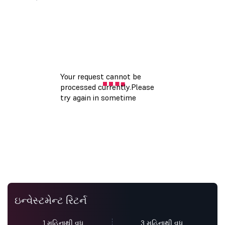
ઇન્વેસ્ટમેન્ટ રિટર્ન
1 મહિનાથી વધુ
3 મહિનાથી વધુ