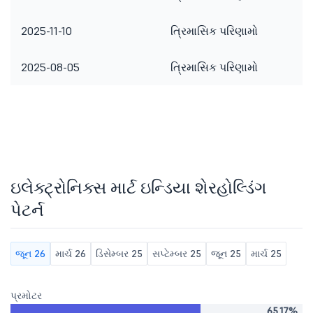
2025-11-10
ત્રિમાસિક પરિણામો
2025-08-05
ત્રિમાસિક પરિણામો
ઇલેક્ટ્રોનિક્સ માર્ટ ઇન્ડિયા શેરહોલ્ડિંગ
પેટર્ન
જૂન 26
માર્ચ 26
ડિસેમ્બર 25
સપ્ટેમ્બર 25
જૂન 25
માર્ચ 25
પ્રમોટર
65.17%