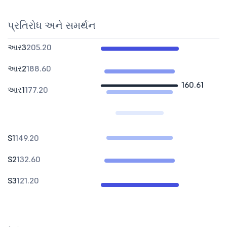
પ્રતિરોધ અને સમર્થન
આર3
205.20
આર2
188.60
160.61
આર1
177.20
S1
149.20
S2
132.60
S3
121.20