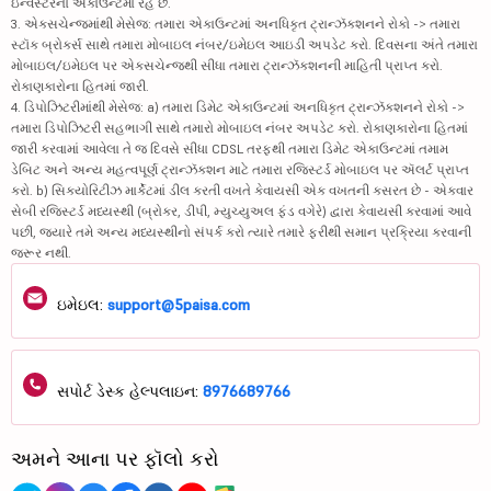
ઇન્વેસ્ટરના એકાઉન્ટમાં રહે છે.
3. એક્સચેન્જમાંથી મેસેજ: તમારા એકાઉન્ટમાં અનધિકૃત ટ્રાન્ઝૅક્શનને રોકો -> તમારા
સ્ટૉક બ્રોકર્સ સાથે તમારા મોબાઇલ નંબર/ઇમેઇલ આઇડી અપડેટ કરો. દિવસના અંતે તમારા
મોબાઇલ/ઇમેઇલ પર એક્સચેન્જથી સીધા તમારા ટ્રાન્ઝૅક્શનની માહિતી પ્રાપ્ત કરો.
રોકાણકારોના હિતમાં જારી.
4. ડિપોઝિટરીમાંથી મેસેજ: a) તમારા ડિમેટ એકાઉન્ટમાં અનધિકૃત ટ્રાન્ઝૅક્શનને રોકો ->
તમારા ડિપોઝિટરી સહભાગી સાથે તમારો મોબાઇલ નંબર અપડેટ કરો. રોકાણકારોના હિતમાં
જારી કરવામાં આવેલા તે જ દિવસે સીધા CDSL તરફથી તમારા ડિમેટ એકાઉન્ટમાં તમામ
ડેબિટ અને અન્ય મહત્વપૂર્ણ ટ્રાન્ઝૅક્શન માટે તમારા રજિસ્ટર્ડ મોબાઇલ પર ઍલર્ટ પ્રાપ્ત
કરો. b) સિક્યોરિટીઝ માર્કેટમાં ડીલ કરતી વખતે કેવાયસી એક વખતની કસરત છે - એકવાર
સેબી રજિસ્ટર્ડ મધ્યસ્થી (બ્રોકર, ડીપી, મ્યુચ્યુઅલ ફંડ વગેરે) દ્વારા કેવાયસી કરવામાં આવે
પછી, જ્યારે તમે અન્ય મધ્યસ્થીનો સંપર્ક કરો ત્યારે તમારે ફરીથી સમાન પ્રક્રિયા કરવાની
જરૂર નથી.
ઇમેઇલ:
support@5paisa.com
સપોર્ટ ડેસ્ક હેલ્પલાઇન:
8976689766
અમને આના પર ફૉલો કરો