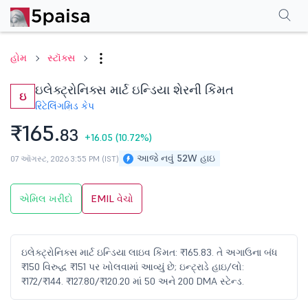
પરફોર્મન્સ
ફાઇનાન્શિયલ્સ
ટેક્નિકલ
ઇવેન્ટ્સ
શેરહોલ્ડિંગ પેટર્ન
વધુ
એફએ
હોમ
સ્ટૉક્સ
ઇલેક્ટ્રોનિક્સ માર્ટ ઇન્ડિયા શેરની કિંમત
ઇ
રિટેલિંગ
મિડ કેપ
₹165.
83
+16.05
(10.72%)
આજે નવું 52W હાઇ
07 ઑગસ્ટ, 2026 3:55 PM (IST)
એમિલ ખરીદો
EMIL વેચો
ઇલેક્ટ્રોનિક્સ માર્ટ ઇન્ડિયા લાઇવ કિંમત: ₹165.83. તે અગાઉના બંધ
₹150 વિરુદ્ધ ₹151 પર ખોલવામાં આવ્યું છે; ઇન્ટ્રાડે હાઇ/લો:
₹172/₹144. ₹127.80/₹120.20 માં 50 અને 200 DMA સ્ટેન્ડ.