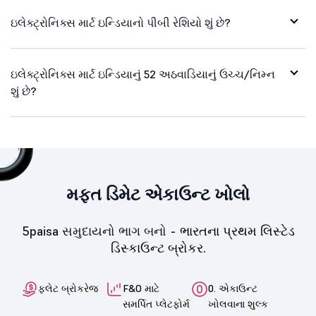
ઇલેક્ટ્રોનિક્સ માર્ટ ઇન્ડિયાનો પીબી રેશિયો શું છે?
ઇલેક્ટ્રોનિક્સ માર્ટ ઇન્ડિયાનું 52 અઠવાડિયાનું ઉચ્ચ/નિમ્ન
શું છે?
મફત ડિમેટ એકાઉન્ટ ખોલો
5paisa સમુદાયનો ભાગ બનો -
ભારતના પ્રથમ લિસ્ટેડ
ડિસ્કાઉન્ટ બ્રોકર.
ફ્લેટ બ્રોકરેજ
F&O માટે
0. એકાઉન્ટ
સમર્પિત પ્લેટફોર્મ
ખોલવાના શુલ્ક