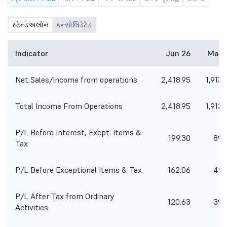
સ્ટેન્ડઅલોન
કન્સોલિડેટેડ
Indicator
Jun 26
Mar 
Net Sales/Income from operations
2,418.95
1,913.
Total Income From Operations
2,418.95
1,913.
P/L Before Interest, Excpt. Items &
199.30
89.
Tax
P/L Before Exceptional Items & Tax
162.06
49.
P/L After Tax from Ordinary
120.63
39.
Activities