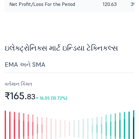
Net Profit/Loss For the Period
120.63
39.
ઇલેક્ટ્રોનિક્સ માર્ટ ઇન્ડિયા ટેક્નિકલ્સ
EMA અને SMA
વર્તમાન કિંમત
₹165.
83
+
16.05 (10.72%)