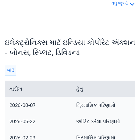
વધુ જુઓ
ઇલેક્ટ્રોનિક્સ માર્ટ ઇન્ડિયા કોર્પોરેટ ઍક્શન
- બોનસ, સ્પ્લિટ, ડિવિડન્ડ
બોર્ડ
તારીખ
હેતુ
2026-08-07
ત્રિમાસિક પરિણામો
2026-05-22
ઑડિટ કરેલા પરિણામો
2026-02-09
ત્રિમાસિક પરિણામો