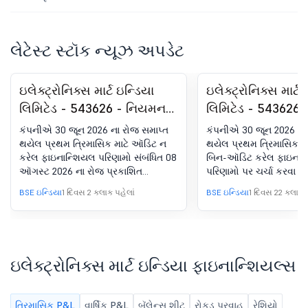
લેટેસ્ટ સ્ટૉક ન્યૂઝ અપડેટ
ઇલેક્ટ્રોનિક્સ માર્ટ ઇન્ડિયા
ઇલેક્ટ્રોનિક્સ માર્ટ 
લિમિટેડ - 543626 - નિયમન
લિમિટેડ - 543626
30 (LODR) હેઠળ જાહેરાત -
30(LODR) હેઠળ જાહ
કંપનીએ 30 જૂન 2026 ના રોજ સમાપ્ત
કંપનીએ 30 જૂન 2026 ના
ન્યૂઝપેપર પબ્લિકેશન
એનાલિસ્ટ/રોકાણકાર
થયેલ પ્રથમ ત્રિમાસિક માટે ઑડિટ ન
થયેલ પ્રથમ ત્રિમાસિક મા
કરેલ ફાઇનાન્શિયલ પરિણામો સંબંધિત 08
બિન-ઑડિટ કરેલ ફાઇનાન
- પરિણામ
ઑગસ્ટ 2026 ના રોજ પ્રકાશિત
પરિણામો પર ચર્ચા કરવા મ
અખબારની જાહેરાતની સૉફ્ટ કૉપી
2026 ના રોજ આયોજિત અર
BSE ઇન્ડિયા
1 દિવસ 2 કલાક પહેલાં
BSE ઇન્ડિયા
1 દિવસ 22 કલાક પ
સબમિટ કરી છે.
કોન્ફરન્સ કૉલની ઑડિયો રે
સબમિટ કરી છે.
ઇલેક્ટ્રોનિક્સ માર્ટ ઇન્ડિયા ફાઇનાન્શિયલ્સ
ત્રિમાસિક P&L
વાર્ષિક P&L
બૅલેન્સ શીટ
રોકડ પ્રવાહ
રેશિયો