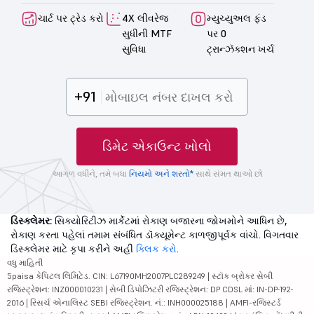
ચાર્ટ પર ટ્રેડ કરો
4X લીવરેજ
મ્યુચ્યુઅલ ફંડ
સુધીની MTF
પર 0
સુવિધા
ટ્રાન્ઝૅક્શન ખર્ચ
+91
ડિમેટ એકાઉન્ટ ખોલો
આગળ વધીને, તમે બધા
નિયમો અને શરતો*
સાથે સંમત થાઓ છો
ડિસ્ક્લેમર:
સિક્યોરિટીઝ માર્કેટમાં રોકાણ બજારના જોખમોને આધિન છે,
રોકાણ કરતા પહેલાં તમામ સંબંધિત ડૉક્યૂમેન્ટ કાળજીપૂર્વક વાંચો. વિગતવાર
ડિસ્ક્લેમર માટે કૃપા કરીને અહીં
ક્લિક કરો
.
વધુ માહિતી
5paisa કેપિટલ લિમિટેડ. CIN: L67190MH2007PLC289249 | સ્ટૉક બ્રોકર સેબી
રજિસ્ટ્રેશન: INZ000010231 | સેબી ડિપોઝિટરી રજિસ્ટ્રેશન: DP CDSL માં: IN-DP-192-
2016 | રિસર્ચ એનાલિસ્ટ SEBI રજિસ્ટ્રેશન. નં.: INH000025188 | AMFI-રજિસ્ટર્ડ