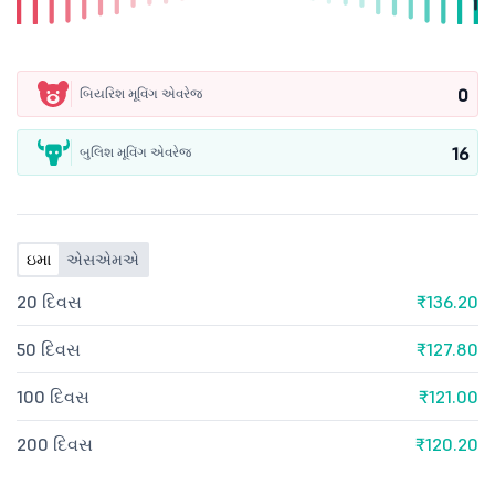
0
બિયરિશ મૂવિંગ એવરેજ
16
બુલિશ મૂવિંગ એવરેજ
ઇમા
એસએમએ
20 દિવસ
₹136.20
50 દિવસ
₹127.80
100 દિવસ
₹121.00
200 દિવસ
₹120.20