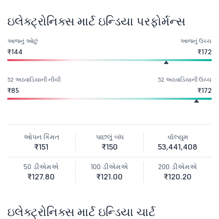
ઇલેક્ટ્રોનિક્સ માર્ટ ઇન્ડિયા પરફોર્મન્સ
આજનું ઓછું
આજનું ઉચ્ચ
₹144
₹172
52 અઠવાડિયાની નીચી
52 અઠવાડિયાની ઉચ્ચ
₹85
₹172
ઓપન કિંમત
પાછલું બંધ
વૉલ્યુમ
₹151
₹150
53,441,408
50 ડીએમએ
100 ડીએમએ
200 ડીએમએ
₹127.80
₹121.00
₹120.20
ઇલેક્ટ્રોનિક્સ માર્ટ ઇન્ડિયા ચાર્ટ