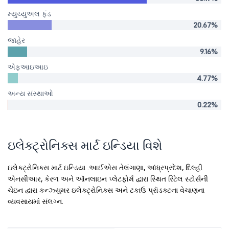
મ્યુચ્યુઅલ ફંડ
20.67%
જાહેર
9.16%
એફઆઇઆઇ
4.77%
અન્ય સંસ્થાઓ
0.22%
ઇલેક્ટ્રોનિક્સ માર્ટ ઇન્ડિયા વિશે
ઇલેક્ટ્રોનિક્સ માર્ટ ઇન્ડિયા .આઈએસ તેલંગાણા, આંધ્રપ્રદેશ, દિલ્હી
એનસીઆર, કેરળ અને ઑનલાઇન પ્લેટફોર્મ દ્વારા સ્થિત રિટેલ સ્ટોર્સની
ચેઇન દ્વારા કન્ઝ્યુમર ઇલેક્ટ્રોનિક્સ અને ટકાઉ પ્રૉડક્ટના વેચાણના
વ્યવસાયમાં સંલગ્ન.