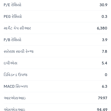
P/E રેશિયો
30.9
PEG રેશિયો
0.3
માર્કેટ કેપ સીઆર
6,380
P/B રેશિયો
3.9
સરેરાશ સાચી રેન્જ
7.8
ઇપીએસ
5.4
ડિવિડન્ડ ઉપજ
0
MACD સિગ્નલ
6.3
આરએસઆઇ
79.97
એમએફઆઇ
94.49