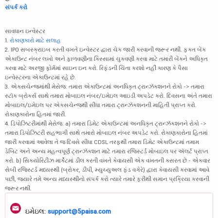
સંપર્ક કરો
સાવધાન ઇન્વેસ્ટર
1.
રોકાણકારો માટે સલાહ
2. IPO સબસ્ક્રાઇબ કરતી વખતે ઇન્વેસ્ટર દ્વારા ચેક જારી કરવાની જરૂર નથી. ફક્ત બેંક
એકાઉન્ટ નંબર લખો અને ફાળવણીના કિસ્સામાં ચુકવણી કરવા માટે તમારી બેંકને અધિકૃત
કરવા માટે અરજી ફોર્મમાં સાઇન ઇન કરો. રિફંડની ચિંતા કરશો નહીં કારણ કે પૈસા
ઇન્વેસ્ટરના એકાઉન્ટમાં રહે છે.
3. એક્સચેન્જમાંથી મેસેજ: તમારા એકાઉન્ટમાં અનધિકૃત ટ્રાન્ઝૅક્શનને રોકો -> તમારા
સ્ટૉક બ્રોકર્સ સાથે તમારા મોબાઇલ નંબર/ઇમેઇલ આઇડી અપડેટ કરો. દિવસના અંતે તમારા
મોબાઇલ/ઇમેઇલ પર એક્સચેન્જથી સીધા તમારા ટ્રાન્ઝૅક્શનની માહિતી પ્રાપ્ત કરો.
રોકાણકારોના હિતમાં જારી.
4. ડિપોઝિટરીમાંથી મેસેજ: a) તમારા ડિમેટ એકાઉન્ટમાં અનધિકૃત ટ્રાન્ઝૅક્શનને રોકો ->
તમારા ડિપોઝિટરી સહભાગી સાથે તમારો મોબાઇલ નંબર અપડેટ કરો. રોકાણકારોના હિતમાં
જારી કરવામાં આવેલા તે જ દિવસે સીધા CDSL તરફથી તમારા ડિમેટ એકાઉન્ટમાં તમામ
ડેબિટ અને અન્ય મહત્વપૂર્ણ ટ્રાન્ઝૅક્શન માટે તમારા રજિસ્ટર્ડ મોબાઇલ પર ઍલર્ટ પ્રાપ્ત
કરો. b) સિક્યોરિટીઝ માર્કેટમાં ડીલ કરતી વખતે કેવાયસી એક વખતની કસરત છે - એકવાર
સેબી રજિસ્ટર્ડ મધ્યસ્થી (બ્રોકર, ડીપી, મ્યુચ્યુઅલ ફંડ વગેરે) દ્વારા કેવાયસી કરવામાં આવે
પછી, જ્યારે તમે અન્ય મધ્યસ્થીનો સંપર્ક કરો ત્યારે તમારે ફરીથી સમાન પ્રક્રિયા કરવાની
જરૂર નથી.
ઇમેઇલ:
support@5paisa.com