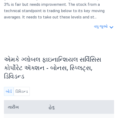
3% is fair but needs improvement. The stock from a
technical standpoint is trading below to its key moving
averages. It needs to take out these levels and st...
વધુ જુઓ
એમકે ગ્લોબલ ફાઇનાન્શિયલ સર્વિસિસ
કોર્પોરેટ ઍક્શન - બોનસ, સ્પ્લિટ્સ,
ડિવિડન્ડ
બોર્ડ
ડિવિડન્ડ
તારીખ
હેતુ