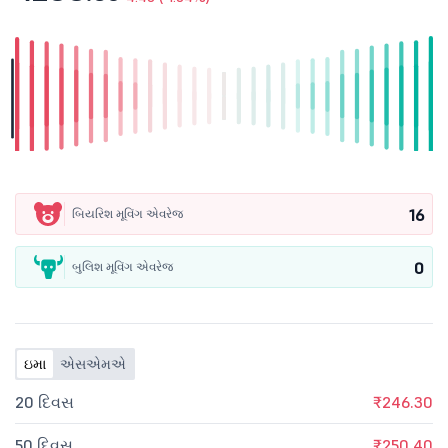
16
બિયરિશ મૂવિંગ એવરેજ
0
બુલિશ મૂવિંગ એવરેજ
ઇમા
એસએમએ
20 દિવસ
₹246.30
50 દિવસ
₹250.40