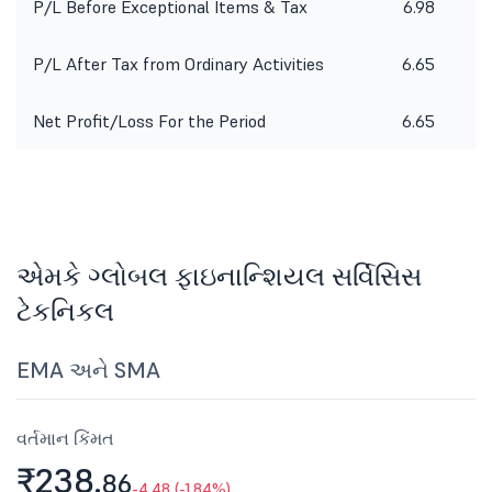
P/L Before Exceptional Items & Tax
6.98
P/L After Tax from Ordinary Activities
6.65
Net Profit/Loss For the Period
6.65
એમકે ગ્લોબલ ફાઇનાન્શિયલ સર્વિસિસ
ટેકનિકલ
EMA અને SMA
વર્તમાન કિંમત
₹238.
86
-4.48 (-1.84%)