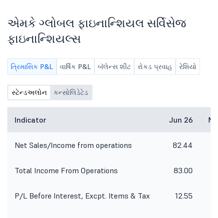
સૈદ્ધાંતિક મંજૂરીની પ્
એમકે ગ્લોબલ ફાઇનાન્શિયલ સર્વિસેજ
ફાઇનાન્શિયલ્સ
ત્રિમાસિક P&L
વાર્ષિક P&L
બૅલેન્સ શીટ
રોકડ પ્રવાહ
રેશિયો
સ્ટેન્ડઅલોન
કન્સોલિડેટેડ
Indicator
Jun 26
Ma
Net Sales/Income from operations
82.44
1
Total Income From Operations
83.00
1
P/L Before Interest, Excpt. Items & Tax
12.55