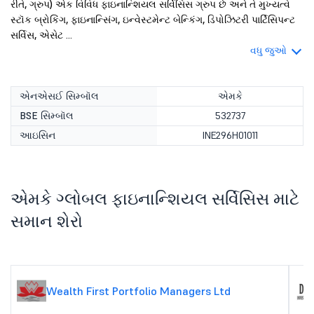
રીતે, ગ્રુપ) એક વિવિધ ફાઇનાન્શિયલ સર્વિસિસ ગ્રુપ છે અને તે મુખ્યત્વે
સ્ટૉક બ્રોકિંગ, ફાઇનાન્સિંગ, ઇન્વેસ્ટમેન્ટ બેન્કિંગ, ડિપોઝિટરી પાર્ટિસિપન્ટ
સર્વિસ, એસેટ ...
વધુ જુઓ
એનએસઈ સિમ્બૉલ
એમકે
BSE સિમ્બૉલ
532737
આઇસિન
INE296H01011
એમકે ગ્લોબલ ફાઇનાન્શિયલ સર્વિસિસ માટે
સમાન શેરો
Wealth First Portfolio Managers Ltd