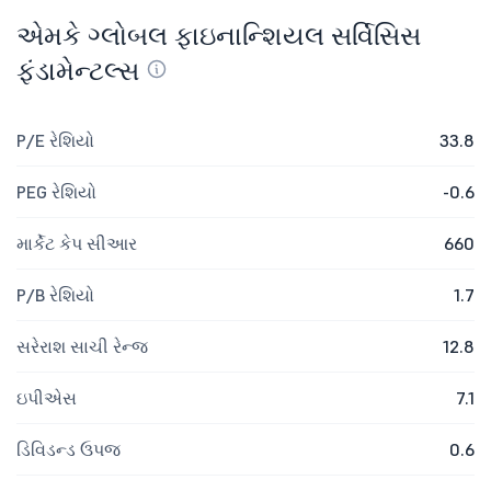
એમકે ગ્લોબલ ફાઇનાન્શિયલ સર્વિસિસ
ફંડામેન્ટલ્સ
P/E રેશિયો
33.8
PEG રેશિયો
-0.6
માર્કેટ કેપ સીઆર
660
P/B રેશિયો
1.7
સરેરાશ સાચી રેન્જ
12.8
ઇપીએસ
7.1
ડિવિડન્ડ ઉપજ
0.6