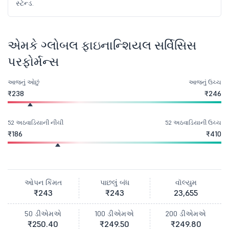
સ્ટેન્ડ.
એમકે ગ્લોબલ ફાઇનાન્શિયલ સર્વિસિસ
પરફોર્મન્સ
આજનું ઓછું
આજનું ઉચ્ચ
₹238
₹246
52 અઠવાડિયાની નીચી
52 અઠવાડિયાની ઉચ્ચ
₹186
₹410
ઓપન કિંમત
પાછલું બંધ
વૉલ્યુમ
₹243
₹243
23,655
50 ડીએમએ
100 ડીએમએ
200 ડીએમએ
₹250.40
₹249.50
₹249.80