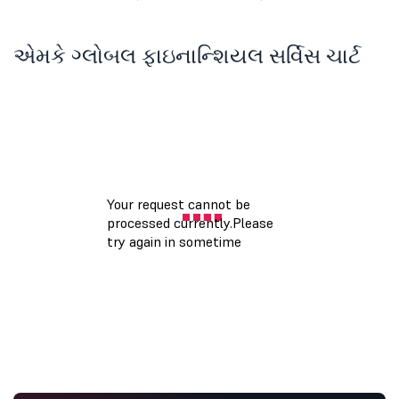
એમકે ગ્લોબલ ફાઇનાન્શિયલ સર્વિસ ચાર્ટ