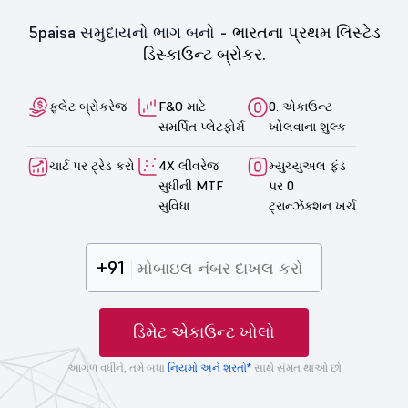
5paisa સમુદાયનો ભાગ બનો -
ભારતના પ્રથમ લિસ્ટેડ
ડિસ્કાઉન્ટ બ્રોકર.
ફ્લેટ બ્રોકરેજ
F&O માટે
0. એકાઉન્ટ
સમર્પિત પ્લેટફોર્મ
ખોલવાના શુલ્ક
ચાર્ટ પર ટ્રેડ કરો
4X લીવરેજ
મ્યુચ્યુઅલ ફંડ
સુધીની MTF
પર 0
સુવિધા
ટ્રાન્ઝૅક્શન ખર્ચ
+91
ડિમેટ એકાઉન્ટ ખોલો
આગળ વધીને, તમે બધા
નિયમો અને શરતો*
સાથે સંમત થાઓ છો