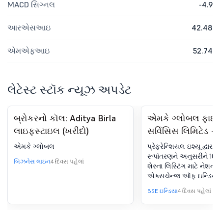
MACD સિગ્નલ
-4.9
આરએસઆઇ
42.48
એમએફઆઇ
52.74
લેટેસ્ટ સ્ટૉક ન્યૂઝ અપડેટ
બ્રોકરનો કૉલ: Aditya Birla
એમકે ગ્લોબલ ફાઇ
લાઇફસ્ટાઇલ (ખરીદો)
સર્વિસિસ લિમિટેડ -
પ્રેફરેન્શિયલ ઇશ્યૂ
એમકે ગ્લોબલ
પ્રેફરેન્શિયલ ઇશ્યૂ દ્વારા 
માધ્યમથી વૉરંટના ર
રૂપાંતરણને અનુસરીને 100
બિઝનેસ લાઇન
4 દિવસ પહેલાં
શેરના લિસ્ટિંગ માટે નેશનલ
અનુસરીને 100000 ઇ
એક્સચેન્જ ઑફ ઇન્ડિયા 
શેરના લિસ્ટિંગ માટે
તરફથી ઇન-પ્રિન્સિપલ મંજૂ
BSE ઇન્ડિયા
4 દિવસ પહેલાં
સ્ટૉક એક્સચેન્જ
ઇન્ડિયા લિમિટેડ તર