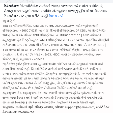
ડિસ્ક્લેમર:
સિક્યોરિટીઝ માર્કેટમાં રોકાણ બજારના જોખમોને આધિન છે,
રોકાણ કરતા પહેલાં તમામ સંબંધિત ડૉક્યૂમેન્ટ કાળજીપૂર્વક વાંચો. વિગતવાર
ડિસ્ક્લેમર માટે કૃપા કરીને અહીં
ક્લિક કરો
.
વધુ માહિતી
5paisa કેપિટલ લિમિટેડ. CIN: L67190MH2007PLC289249 | સ્ટૉક બ્રોકર સેબી
રજિસ્ટ્રેશન: INZ000010231 | સેબી ડિપોઝિટરી રજિસ્ટ્રેશન: DP CDSL માં: IN-DP-192-
2016 | રિસર્ચ એનાલિસ્ટ SEBI રજિસ્ટ્રેશન. નં.: INH000025188 | AMFI-રજિસ્ટર્ડ
મ્યુચ્યુઅલ ફંડ ડિસ્ટ્રીબ્યુટર | AMFI રજિસ્ટ્રેશન નં.: ARN-104096 | પ્રારંભિક નોંધણીની
તારીખ: 30/07/2015 | ARN ની વર્તમાન માન્યતા: 30/07/2027 | NSE મેમ્બર id: 14300 |
BSE મેમ્બર id: 6363 | MCX મેમ્બર ID: 55945 | રજિસ્ટર્ડ ઍડ્રેસ - IIFL હાઉસ, સન
ઇન્ફોટેક પાર્ક, રોડ નં. 16V, પ્લોટ નં. B-23, MIDC, થાણે ઇન્ડસ્ટ્રિયલ એરિયા, વાઘલે
એસ્ટેટ, થાણે, મહારાષ્ટ્ર - 400604
*બ્રોકરેજ ફ્લેટ ફી/અમલમાં મુકવામાં આવેલ ઑર્ડરના આધારે વસૂલવામાં આવશે અને
ટકાવારીના આધારે નહીં. સિક્યોરિટીઝ માર્કેટમાં ઇન્વેસ્ટમેન્ટ માર્કેટ રિસ્કને આધિન છે,
ઇન્વેસ્ટ કરતા પહેલાં તમામ સંબંધિત ડૉક્યૂમેન્ટ કાળજીપૂર્વક વાંચો. IPV અને ક્લાયન્ટની
યોગ્ય ચકાસણી પૂર્ણ થયા પછી ડિજિટલ એકાઉન્ટ ખોલવામાં આવશે. જો શેરનું વેચાણ/
ખરીદી મૂલ્ય ₹10/- અથવા તેનાથી ઓછું હોય, તો પ્રતિ શેર મહત્તમ 25 પૈસા બ્રોકરેજ
એકત્રિત કરી શકાય છે. બ્રોકરેજ સેબી દ્વારા નિર્ધારિત મર્યાદાને વટાવશે નહીં.
મ્યુચ્યુઅલ ફંડ, મ્યુચ્યુઅલ ફંડ-એસઆઇપી એક્સચેન્જ ટ્રેડેડ પ્રૉડક્ટ નથી, અને
સભ્ય માત્ર વિતરક તરીકે કાર્ય કરી રહ્યા છે. વિતરણ પ્રવૃત્તિના સંદર્ભમાં તમામ વિવાદો,
રોકાણકાર નિવારણ ફોરમ અથવા આર્બિટ્રેશન પદ્ધતિની ઍક્સેસ ધરાવશે નહીં.
અનુપાલન અધિકારી:
શ્રી. રવિન્દ્ર કલ્વંકર, ઇમેઇલ: support@5paisa.com, સપોર્ટ ડેસ્ક
હેલ્પલાઇન: 8976689766