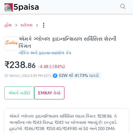
પરફોર્મન્સ
ફાઇનાન્શિયલ્સ
ટેક્નિકલ
ઇવેન્ટ્સ
શેરહોલ્ડિંગ પેટર્ન
વધુ
એફએ
હોમ
સ્ટૉક્સ
એમકે ગ્લોબલ ફાઇનાન્શિયલ સર્વિસિસ શેરની
કિંમત
બેંકિંગ અને ફાઇનાન્સ
સ્મોલ કેપ
₹238.
86
-4.48
(-1.84%)
52W થી 41.73% ઘટાડો
07 ઑગસ્ટ, 2026 3:59 PM (IST)
એમકે ખરીદો
EMKAY વેચો
એમકે ગ્લોબલ ફાઇનાન્શિયલ સર્વિસિસ લાઇવ કિંમત: ₹238.86. તે
અગાઉના બંધ ₹243 વિરુદ્ધ ₹243 પર ખોલવામાં આવ્યું છે; ઇન્ટ્રાડે
હાઇ/લો: ₹246/₹238. ₹250.40/₹249.80 માં 50 અને 200 DMA