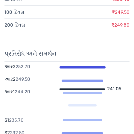
100 દિવસ
₹249.50
200 દિવસ
₹249.80
પ્રતિરોધ અને સમર્થન
આર3
252.70
આર2
249.50
241.05
આર1
244.20
S1
235.70
S2
232.50