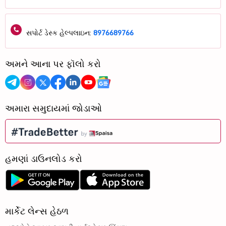
સપોર્ટ ડેસ્ક હેલ્પલાઇન:
8976689766
અમને આના પર ફૉલો કરો
અમારા સમુદાયમાં જોડાઓ
હમણાં ડાઉનલોડ કરો
માર્કેટ લેન્સ હેઠળ