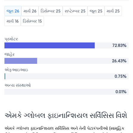
જૂન 26
માર્ચ 26
ડિસેમ્બર 25
સપ્ટેમ્બર 25
જૂન 25
માર્ચ 25
માર્ચ 16
ડિસેમ્બર 15
પ્રમોટર
72.83%
જાહેર
26.43%
એફઆઇઆઇ
0.75%
અન્ય સંસ્થાઓ
0.01%
એમકે ગ્લોબલ ફાઇનાન્શિયલ સર્વિસિસ વિશે
એમકે ગ્લોબલ ફાઇનાન્શિયલ સર્વિસિસ અને તેની પેટાકંપનીઓ (સામૂહિક