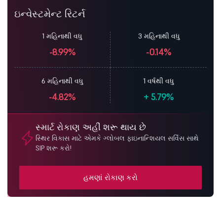
ઇન્વેસ્ટમેન્ટ રિટર્ન
1 મહિનાથી વધુ
3 મહિનાથી વધુ
-8.99%
-0.14%
6 મહિનાથી વધુ
1 વર્ષથી વધુ
-4.82%
+
5.79%
સ્માર્ટ રોકાણ અહીં શરૂ થાય છે
સ્થિર વિકાસ માટે એમકે ગ્લોબલ ફાઇનાન્શિયલ સર્વિસ સાથે
SIP શરૂ કરો!
હમણાં રોકાણ કરો