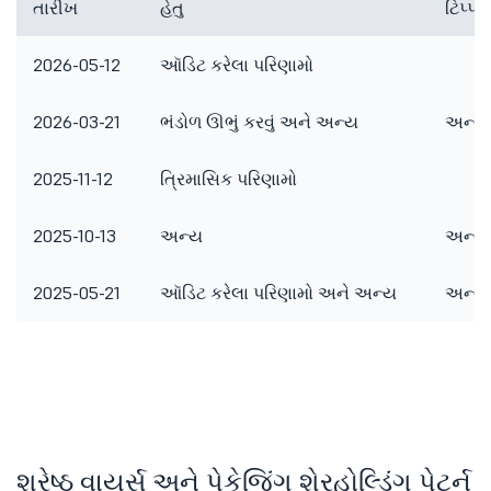
તારીખ
હેતુ
ટિપ્
2026-05-12
ઑડિટ કરેલા પરિણામો
2026-03-21
ભંડોળ ઊભું કરવું અને અન્ય
અન્ય 
2025-11-12
ત્રિમાસિક પરિણામો
2025-10-13
અન્ય
અન્ય 
2025-05-21
ઑડિટ કરેલા પરિણામો અને અન્ય
અન્ય 
શ્રેષ્ઠ વાયર્સ અને પેકેજિંગ શેરહોલ્ડિંગ પેટર્ન