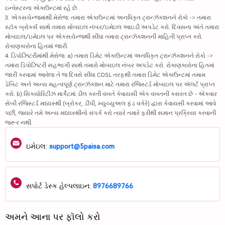
ઇન્વેસ્ટરના એકાઉન્ટમાં રહે છે.
3. એક્સચેન્જમાંથી મેસેજ: તમારા એકાઉન્ટમાં અનધિકૃત ટ્રાન્ઝૅક્શનને રોકો -> તમારા
સ્ટૉક બ્રોકર્સ સાથે તમારા મોબાઇલ નંબર/ઇમેઇલ આઇડી અપડેટ કરો. દિવસના અંતે તમારા
મોબાઇલ/ઇમેઇલ પર એક્સચેન્જથી સીધા તમારા ટ્રાન્ઝૅક્શનની માહિતી પ્રાપ્ત કરો.
રોકાણકારોના હિતમાં જારી.
4. ડિપોઝિટરીમાંથી મેસેજ: a) તમારા ડિમેટ એકાઉન્ટમાં અનધિકૃત ટ્રાન્ઝૅક્શનને રોકો ->
તમારા ડિપોઝિટરી સહભાગી સાથે તમારો મોબાઇલ નંબર અપડેટ કરો. રોકાણકારોના હિતમાં
જારી કરવામાં આવેલા તે જ દિવસે સીધા CDSL તરફથી તમારા ડિમેટ એકાઉન્ટમાં તમામ
ડેબિટ અને અન્ય મહત્વપૂર્ણ ટ્રાન્ઝૅક્શન માટે તમારા રજિસ્ટર્ડ મોબાઇલ પર ઍલર્ટ પ્રાપ્ત
કરો. b) સિક્યોરિટીઝ માર્કેટમાં ડીલ કરતી વખતે કેવાયસી એક વખતની કસરત છે - એકવાર
સેબી રજિસ્ટર્ડ મધ્યસ્થી (બ્રોકર, ડીપી, મ્યુચ્યુઅલ ફંડ વગેરે) દ્વારા કેવાયસી કરવામાં આવે
પછી, જ્યારે તમે અન્ય મધ્યસ્થીનો સંપર્ક કરો ત્યારે તમારે ફરીથી સમાન પ્રક્રિયા કરવાની
જરૂર નથી.
ઇમેઇલ:
support@5paisa.com
સપોર્ટ ડેસ્ક હેલ્પલાઇન:
8976689766
અમને આના પર ફૉલો કરો