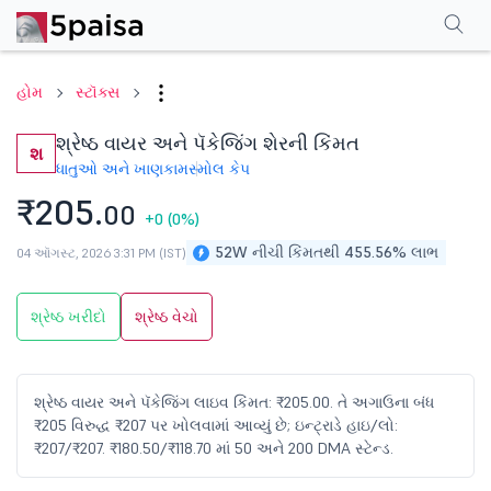
પરફોર્મન્સ
ફાઇનાન્શિયલ્સ
ટેક્નિકલ
ઇવેન્ટ્સ
શેરહોલ્ડિંગ પેટર્ન
વધુ
એફએ
હોમ
સ્ટૉક્સ
શ્રેષ્ઠ વાયર અને પૅકેજિંગ શેરની કિંમત
શ
ધાતુઓ અને ખાણકામ
સ્મોલ કેપ
₹205.
00
+0
(0%)
52W નીચી કિંમતથી 455.56% લાભ
04 ઑગસ્ટ, 2026 3:31 PM (IST)
શ્રેષ્ઠ ખરીદો
શ્રેષ્ઠ વેચો
શ્રેષ્ઠ વાયર અને પૅકેજિંગ લાઇવ કિંમત: ₹205.00. તે અગાઉના બંધ
₹205 વિરુદ્ધ ₹207 પર ખોલવામાં આવ્યું છે; ઇન્ટ્રાડે હાઇ/લો:
₹207/₹207. ₹180.50/₹118.70 માં 50 અને 200 DMA સ્ટેન્ડ.