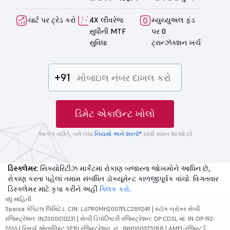
ચાર્ટ પર ટ્રેડ કરો
4X લીવરેજ
મ્યુચ્યુઅલ ફંડ
સુધીની MTF
પર 0
સુવિધા
ટ્રાન્ઝૅક્શન ખર્ચ
+91
ડિમેટ એકાઉન્ટ ખોલો
આગળ વધીને, તમે બધા
નિયમો અને શરતો*
સાથે સંમત થાઓ છો
ડિસ્ક્લેમર:
સિક્યોરિટીઝ માર્કેટમાં રોકાણ બજારના જોખમોને આધિન છે,
રોકાણ કરતા પહેલાં તમામ સંબંધિત ડૉક્યૂમેન્ટ કાળજીપૂર્વક વાંચો. વિગતવાર
ડિસ્ક્લેમર માટે કૃપા કરીને અહીં
ક્લિક કરો
.
વધુ માહિતી
5paisa કેપિટલ લિમિટેડ. CIN: L67190MH2007PLC289249 | સ્ટૉક બ્રોકર સેબી
રજિસ્ટ્રેશન: INZ000010231 | સેબી ડિપોઝિટરી રજિસ્ટ્રેશન: DP CDSL માં: IN-DP-192-
2016 | રિસર્ચ એનાલિસ્ટ SEBI રજિસ્ટ્રેશન. નં.: INH000025188 | AMFI-રજિસ્ટર્ડ