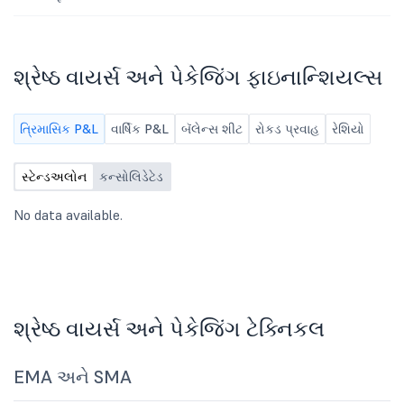
શ્રેષ્ઠ વાયર્સ અને પેકેજિંગ ફાઇનાન્શિયલ્સ
ત્રિમાસિક P&L
વાર્ષિક P&L
બૅલેન્સ શીટ
રોકડ પ્રવાહ
રેશિયો
સ્ટેન્ડઅલોન
કન્સોલિડેટેડ
No data available.
શ્રેષ્ઠ વાયર્સ અને પેકેજિંગ ટેક્નિકલ
EMA અને SMA