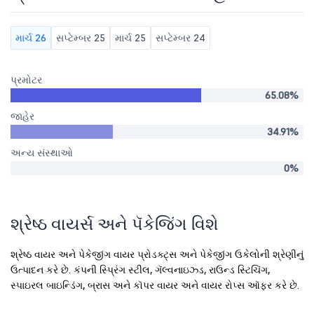
માર્ચ 26
સપ્ટેમ્બર 25
માર્ચ 25
સપ્ટેમ્બર 24
પ્રમોટર
65.08%
જાહેર
34.91%
અન્ય સંસ્થાઓ
0%
શ્રેષ્ઠ વાયર્સ અને પૅકેજિંગ વિશે
શ્રેષ્ઠ વાયર અને પેકેજીંગ વાયર પ્રોડક્ટ્સ અને પેકેજીંગ ઉકેલોની શ્રેણીનું
ઉત્પાદન કરે છે. કંપની સ્પ્રિંગ સ્ટીલ, ગૅલ્વનાઇઝ્ડ, રાઉન્ડ સ્ટિચિંગ,
સ્પાઇરલ બાઇન્ડિંગ, બ્રાસ અને કૉપર વાયર અને વાયર રોપ્સ ઑફર કરે છે.