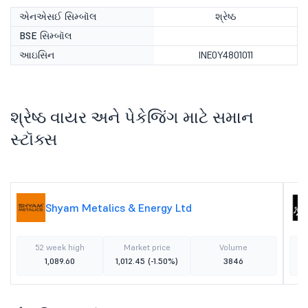
એનએસઈ સિમ્બૉલ
શ્રેષ્ઠ
BSE સિમ્બૉલ
આઇસિન
INE0Y4801011
શ્રેષ્ઠ વાયર અને પેકેજિંગ માટે સમાન
સ્ટૉક્સ
Shyam Metalics & Energy Ltd
52 week high
Market price
Volume
1,089.60
1,012.45
(-1.50%)
3846