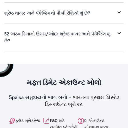
શ્રેષ્ઠ વાયર અને પૅકેજિંગનો પીબી રેશિયો શું છે?
52 અઠવાડિયાનો ઉચ્ચ/ઓછા શ્રેષ્ઠ વાયર અને પૅકેજિંગ શું
છે?
મફત ડિમેટ એકાઉન્ટ ખોલો
5paisa સમુદાયનો ભાગ બનો -
ભારતના પ્રથમ લિસ્ટેડ
ડિસ્કાઉન્ટ બ્રોકર.
ફ્લેટ બ્રોકરેજ
F&O માટે
0. એકાઉન્ટ
સમર્પિત પ્લેટફોર્મ
ખોલવાના શુલ્ક