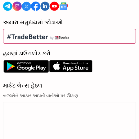
અમારા સમુદાયમાં જોડાઓ
હમણાં ડાઉનલોડ કરો
માર્કેટ લેન્સ હેઠળ
બજારોને આકાર આપતી વાર્તાઓ પર ઊંડાણ