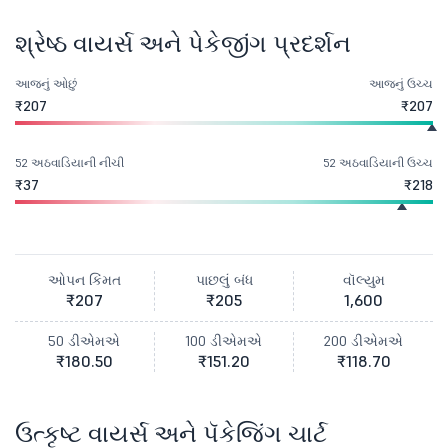
શ્રેષ્ઠ વાયર્સ અને પેકેજીંગ પ્રદર્શન
આજનું ઓછું
આજનું ઉચ્ચ
₹207
₹207
52 અઠવાડિયાની નીચી
52 અઠવાડિયાની ઉચ્ચ
₹37
₹218
ઓપન કિંમત
પાછલું બંધ
વૉલ્યુમ
₹207
₹205
1,600
50 ડીએમએ
100 ડીએમએ
200 ડીએમએ
₹180.50
₹151.20
₹118.70
ઉત્કૃષ્ટ વાયર્સ અને પૅકેજિંગ ચાર્ટ