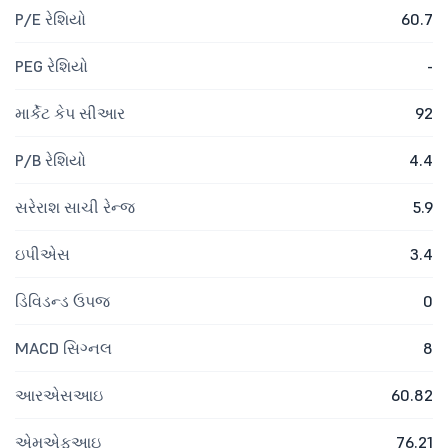
P/E રેશિયો
60.7
PEG રેશિયો
-
માર્કેટ કેપ સીઆર
92
P/B રેશિયો
4.4
સરેરાશ સાચી રેન્જ
5.9
ઇપીએસ
3.4
ડિવિડન્ડ ઉપજ
0
MACD સિગ્નલ
8
આરએસઆઇ
60.82
એમએફઆઇ
76.21