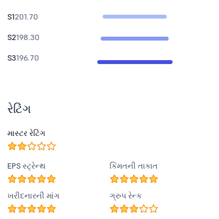
S1
201.70
S2
198.30
S3
196.70
રેટિંગ
માસ્ટર રેટિંગ
EPS સ્ટ્રેન્થ
કિંમતની તાકાત
ખરીદનારની માંગ
ગ્રુપ રેન્ક