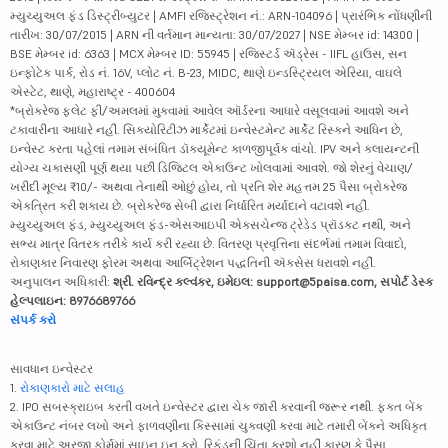
મ્યુચ્યુઅલ ફંડ ડિસ્ટ્રીબ્યુટર | AMFI રજિસ્ટ્રેશન નં.: ARN-104096 | પ્રારંભિક નોંધણીની
તારીખ: 30/07/2015 | ARN ની વર્તમાન માન્યતા: 30/07/2027 | NSE મેમ્બર id: 14300 |
BSE મેમ્બર id: 6363 | MCX મેમ્બર ID: 55945 | રજિસ્ટર્ડ ઍડ્રેસ - IIFL હાઉસ, સન
ઇન્ફોટેક પાર્ક, રોડ નં. 16V, પ્લોટ નં. B-23, MIDC, થાણે ઇન્ડસ્ટ્રિયલ એરિયા, વાઘલે
એસ્ટેટ, થાણે, મહારાષ્ટ્ર - 400604
*બ્રોકરેજ ફ્લેટ ફી/અમલમાં મુકવામાં આવેલ ઑર્ડરના આધારે વસૂલવામાં આવશે અને
ટકાવારીના આધારે નહીં. સિક્યોરિટીઝ માર્કેટમાં ઇન્વેસ્ટમેન્ટ માર્કેટ રિસ્કને આધિન છે,
ઇન્વેસ્ટ કરતા પહેલાં તમામ સંબંધિત ડૉક્યૂમેન્ટ કાળજીપૂર્વક વાંચો. IPV અને ક્લાયન્ટની
યોગ્ય ચકાસણી પૂર્ણ થયા પછી ડિજિટલ એકાઉન્ટ ખોલવામાં આવશે. જો શેરનું વેચાણ/
ખરીદી મૂલ્ય ₹10/- અથવા તેનાથી ઓછું હોય, તો પ્રતિ શેર મહત્તમ 25 પૈસા બ્રોકરેજ
એકત્રિત કરી શકાય છે. બ્રોકરેજ સેબી દ્વારા નિર્ધારિત મર્યાદાને વટાવશે નહીં.
મ્યુચ્યુઅલ ફંડ, મ્યુચ્યુઅલ ફંડ-એસઆઇપી એક્સચેન્જ ટ્રેડેડ પ્રૉડક્ટ નથી, અને
સભ્ય માત્ર વિતરક તરીકે કાર્ય કરી રહ્યા છે. વિતરણ પ્રવૃત્તિના સંદર્ભમાં તમામ વિવાદો,
રોકાણકાર નિવારણ ફોરમ અથવા આર્બિટ્રેશન પદ્ધતિની ઍક્સેસ ધરાવશે નહીં.
અનુપાલન અધિકારી:
શ્રી. રવિન્દ્ર કલ્વંકર, ઇમેઇલ: support@5paisa.com, સપોર્ટ ડેસ્ક
હેલ્પલાઇન: 8976689766
સંપર્ક કરો
સાવધાન ઇન્વેસ્ટર
1.
રોકાણકારો માટે સલાહ
2. IPO સબસ્ક્રાઇબ કરતી વખતે ઇન્વેસ્ટર દ્વારા ચેક જારી કરવાની જરૂર નથી. ફક્ત બેંક
એકાઉન્ટ નંબર લખો અને ફાળવણીના કિસ્સામાં ચુકવણી કરવા માટે તમારી બેંકને અધિકૃત
કરવા માટે અરજી ફોર્મમાં સાઇન ઇન કરો. રિફંડની ચિંતા કરશો નહીં કારણ કે પૈસા