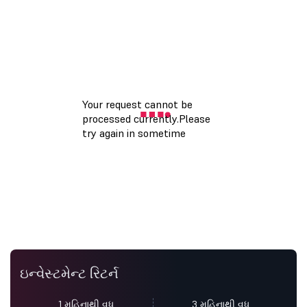
ઇન્વેસ્ટમેન્ટ રિટર્ન
1 મહિનાથી વધુ
3 મહિનાથી વધુ