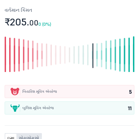
વર્તમાન કિંમત
₹205.
00
0 (0%)
5
બિયરિશ મૂવિંગ એવરેજ
11
બુલિશ મૂવિંગ એવરેજ
ઇમા
એસએમએ