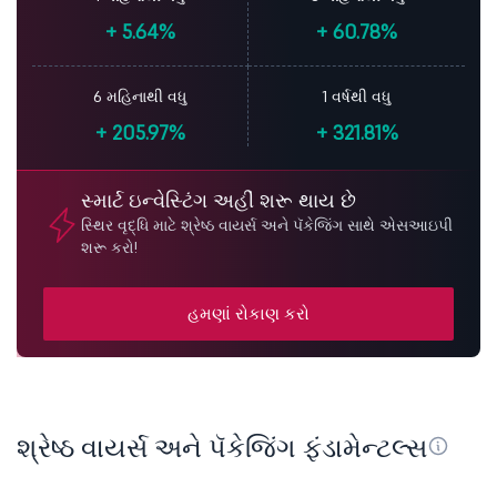
+
5.64%
+
60.78%
6 મહિનાથી વધુ
1 વર્ષથી વધુ
+
205.97%
+
321.81%
સ્માર્ટ ઇન્વેસ્ટિંગ અહીં શરૂ થાય છે
સ્થિર વૃદ્ધિ માટે શ્રેષ્ઠ વાયર્સ અને પૅકેજિંગ સાથે એસઆઇપી
શરૂ કરો!
હમણાં રોકાણ કરો
શ્રેષ્ઠ વાયર્સ અને પૅકેજિંગ ફંડામેન્ટલ્સ