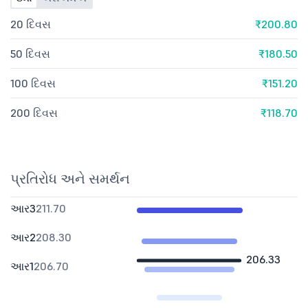
20 દિવસ
₹200.80
50 દિવસ
₹180.50
100 દિવસ
₹151.20
200 દિવસ
₹118.70
પ્રતિરોધ અને સમર્થન
આર3
211.70
આર2
208.30
206.33
આર1
206.70