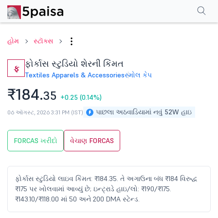
પરફોર્મન્સ
ફાઇનાન્શિયલ્સ
ટેક્નિકલ
ઇવેન્ટ્સ
શેરહોલ્ડિંગ પેટર્ન
વધુ
એફએ
હોમ
સ્ટૉક્સ
ફોર્કાસ સ્ટુડિયો શેરની કિંમત
ફ
Textiles Apparels & Accessories
સ્મોલ કેપ
₹184.
35
+0.25
(0.14%)
પાછલા અઠવાડિયામાં નવું 52W હાઇ
06 ઑગસ્ટ, 2026 3:31 PM (IST)
FORCAS ખરીદો
વેચાણ FORCAS
ફોર્કાસ સ્ટુડિયો લાઇવ કિંમત: ₹184.35. તે અગાઉના બંધ ₹184 વિરુદ્ધ
₹175 પર ખોલવામાં આવ્યું છે; ઇન્ટ્રાડે હાઇ/લો: ₹190/₹175.
₹143.10/₹118.00 માં 50 અને 200 DMA સ્ટેન્ડ.