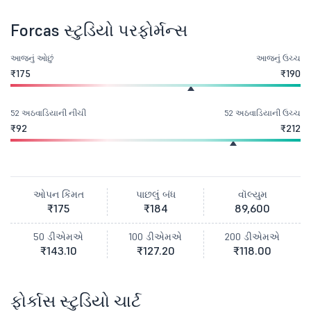
Forcas સ્ટુડિયો પરફોર્મન્સ
આજનું ઓછું
આજનું ઉચ્ચ
₹175
₹190
52 અઠવાડિયાની નીચી
52 અઠવાડિયાની ઉચ્ચ
₹92
₹212
ઓપન કિંમત
પાછલું બંધ
વૉલ્યુમ
₹175
₹184
89,600
50 ડીએમએ
100 ડીએમએ
200 ડીએમએ
₹143.10
₹127.20
₹118.00
ફોર્કાસ સ્ટુડિયો ચાર્ટ