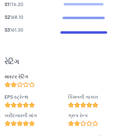
S1
176.20
S2
168.10
S3
161.30
રેટિંગ
માસ્ટર રેટિંગ
EPS સ્ટ્રેન્થ
કિંમતની તાકાત
ખરીદનારની માંગ
ગ્રુપ રેન્ક