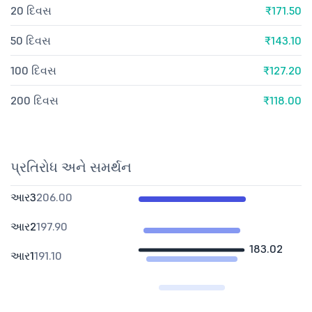
20 દિવસ
₹171.50
50 દિવસ
₹143.10
100 દિવસ
₹127.20
200 દિવસ
₹118.00
પ્રતિરોધ અને સમર્થન
આર3
206.00
આર2
197.90
183.02
આર1
191.10