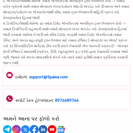
3. એક્સચેન્જમાંથી મેસેજ: તમારા એકાઉન્ટમાં અનધિકૃત ટ્રાન્ઝૅક્શનને રોકો -> તમારા
સ્ટૉક બ્રોકર્સ સાથે તમારા મોબાઇલ નંબર/ઇમેઇલ આઇડી અપડેટ કરો. દિવસના અંતે તમારા
મોબાઇલ/ઇમેઇલ પર એક્સચેન્જથી સીધા તમારા ટ્રાન્ઝૅક્શનની માહિતી પ્રાપ્ત કરો.
રોકાણકારોના હિતમાં જારી.
4. ડિપોઝિટરીમાંથી મેસેજ: a) તમારા ડિમેટ એકાઉન્ટમાં અનધિકૃત ટ્રાન્ઝૅક્શનને રોકો ->
તમારા ડિપોઝિટરી સહભાગી સાથે તમારો મોબાઇલ નંબર અપડેટ કરો. રોકાણકારોના હિતમાં
જારી કરવામાં આવેલા તે જ દિવસે સીધા CDSL તરફથી તમારા ડિમેટ એકાઉન્ટમાં તમામ
ડેબિટ અને અન્ય મહત્વપૂર્ણ ટ્રાન્ઝૅક્શન માટે તમારા રજિસ્ટર્ડ મોબાઇલ પર ઍલર્ટ પ્રાપ્ત
કરો. b) સિક્યોરિટીઝ માર્કેટમાં ડીલ કરતી વખતે કેવાયસી એક વખતની કસરત છે - એકવાર
સેબી રજિસ્ટર્ડ મધ્યસ્થી (બ્રોકર, ડીપી, મ્યુચ્યુઅલ ફંડ વગેરે) દ્વારા કેવાયસી કરવામાં આવે
પછી, જ્યારે તમે અન્ય મધ્યસ્થીનો સંપર્ક કરો ત્યારે તમારે ફરીથી સમાન પ્રક્રિયા કરવાની
જરૂર નથી.
ઇમેઇલ:
support@5paisa.com
સપોર્ટ ડેસ્ક હેલ્પલાઇન:
8976689766
અમને આના પર ફૉલો કરો