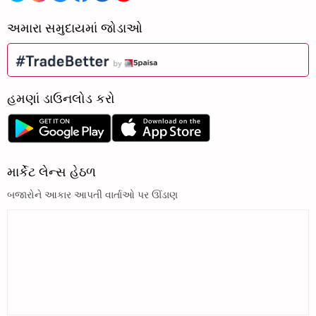
અમારા સમુદાયમાં જોડાઓ
હમણાં ડાઉનલોડ કરો
માર્કેટ લેન્સ હેઠળ
બજારોને આકાર આપતી વાર્તાઓ પર ઊંડાણ