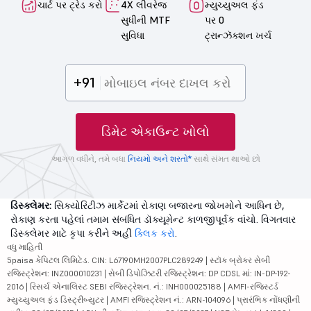
ચાર્ટ પર ટ્રેડ કરો
4X લીવરેજ
મ્યુચ્યુઅલ ફંડ
સુધીની MTF
પર 0
સુવિધા
ટ્રાન્ઝૅક્શન ખર્ચ
+91
ડિમેટ એકાઉન્ટ ખોલો
આગળ વધીને, તમે બધા
નિયમો અને શરતો*
સાથે સંમત થાઓ છો
ડિસ્ક્લેમર:
સિક્યોરિટીઝ માર્કેટમાં રોકાણ બજારના જોખમોને આધિન છે,
રોકાણ કરતા પહેલાં તમામ સંબંધિત ડૉક્યૂમેન્ટ કાળજીપૂર્વક વાંચો. વિગતવાર
ડિસ્ક્લેમર માટે કૃપા કરીને અહીં
ક્લિક કરો
.
વધુ માહિતી
5paisa કેપિટલ લિમિટેડ. CIN: L67190MH2007PLC289249 | સ્ટૉક બ્રોકર સેબી
રજિસ્ટ્રેશન: INZ000010231 | સેબી ડિપોઝિટરી રજિસ્ટ્રેશન: DP CDSL માં: IN-DP-192-
2016 | રિસર્ચ એનાલિસ્ટ SEBI રજિસ્ટ્રેશન. નં.: INH000025188 | AMFI-રજિસ્ટર્ડ
મ્યુચ્યુઅલ ફંડ ડિસ્ટ્રીબ્યુટર | AMFI રજિસ્ટ્રેશન નં.: ARN-104096 | પ્રારંભિક નોંધણીની