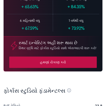
+
65.63%
+
84.35%
6 મહિનાથી વધુ
1 વર્ષથી વધુ
+
67.59%
+
73.92%
સ્માર્ટ ઇન્વેસ્ટિંગ અહીં શરૂ થાય છે
સ્થિર વૃદ્ધિ માટે ફોર્કાસ સ્ટુડિયો સાથે એસઆઇપી શરૂ કરો!
હમણાં રોકાણ કરો
ફોર્કાસ સ્ટુડિયો ફંડામેન્ટલ્સ
P/E રેશિયો
23.8