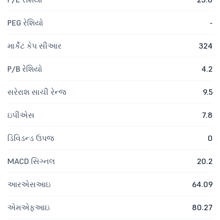
PEG રેશિયો
-
માર્કેટ કેપ સીઆર
324
P/B રેશિયો
4.2
સરેરાશ સાચી રેન્જ
9.5
ઇપીએસ
7.8
ડિવિડન્ડ ઉપજ
0
MACD સિગ્નલ
20.2
આરએસઆઇ
64.09
એમએફઆઇ
80.27