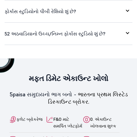
ફોર્કાસ સ્ટુડિયોનો પીબી રેશિયો શું છે?
52 અઠવાડિયાનો ઉચ્ચ/નિમ્ન ફોર્કાસ સ્ટુડિયો શું છે?
મફત ડિમેટ એકાઉન્ટ ખોલો
5paisa સમુદાયનો ભાગ બનો -
ભારતના પ્રથમ લિસ્ટેડ
ડિસ્કાઉન્ટ બ્રોકર.
ફ્લેટ બ્રોકરેજ
F&O માટે
0. એકાઉન્ટ
સમર્પિત પ્લેટફોર્મ
ખોલવાના શુલ્ક