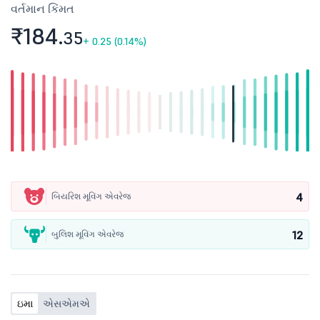
વર્તમાન કિંમત
₹184.
35
+
0.25 (0.14%)
4
બિયરિશ મૂવિંગ એવરેજ
12
બુલિશ મૂવિંગ એવરેજ
ઇમા
એસએમએ