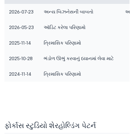
2026-07-23
અન્ય બિઝનેસની બાબતો
અન્ય
2026-05-23
ઑડિટ કરેલા પરિણામો
2025-11-14
ત્રિમાસિક પરિણામો
2025-10-28
ભંડોળ ઊભું કરવાનું ધ્યાનમાં લેવા માટે
2024-11-14
ત્રિમાસિક પરિણામો
ફોર્કાસ સ્ટુડિયો શેરહોલ્ડિંગ પેટર્ન