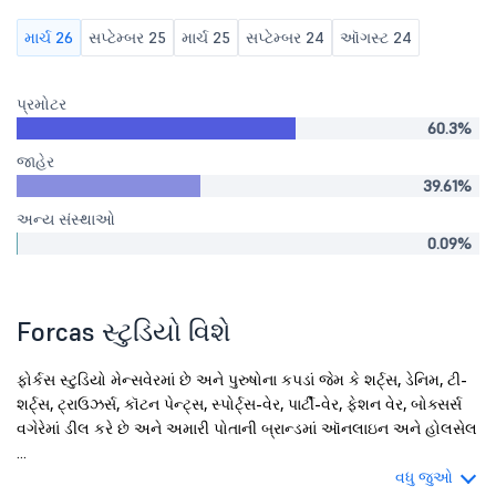
માર્ચ 26
સપ્ટેમ્બર 25
માર્ચ 25
સપ્ટેમ્બર 24
ઑગસ્ટ 24
પ્રમોટર
60.3%
જાહેર
39.61%
અન્ય સંસ્થાઓ
0.09%
Forcas સ્ટુડિયો વિશે
ફોર્કસ સ્ટુડિયો મેન્સવેરમાં છે અને પુરુષોના કપડાં જેમ કે શર્ટ્સ, ડેનિમ, ટી-
શર્ટ્સ, ટ્રાઉઝર્સ, કૉટન પેન્ટ્સ, સ્પોર્ટ્સ-વેર, પાર્ટી-વેર, ફેશન વેર, બોક્સર્સ
વગેરેમાં ડીલ કરે છે અને અમારી પોતાની બ્રાન્ડમાં ઑનલાઇન અને હોલસેલ
...
વધુ જુઓ