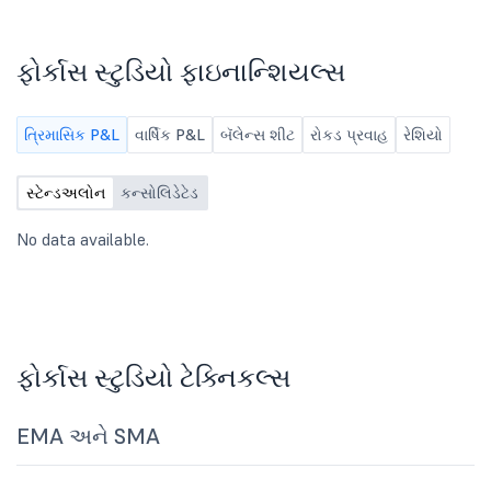
ફોર્કાસ સ્ટુડિયો ફાઇનાન્શિયલ્સ
ત્રિમાસિક P&L
વાર્ષિક P&L
બૅલેન્સ શીટ
રોકડ પ્રવાહ
રેશિયો
સ્ટેન્ડઅલોન
કન્સોલિડેટેડ
No data available.
ફોર્કાસ સ્ટુડિયો ટેક્નિકલ્સ
EMA અને SMA