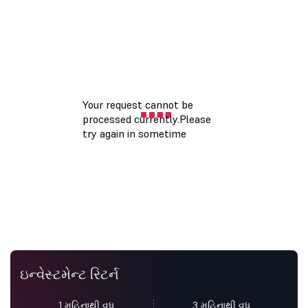
ઇન્વેસ્ટમેન્ટ રિટર્ન
1 મહિનાથી વધુ
3 મહિનાથી વધુ