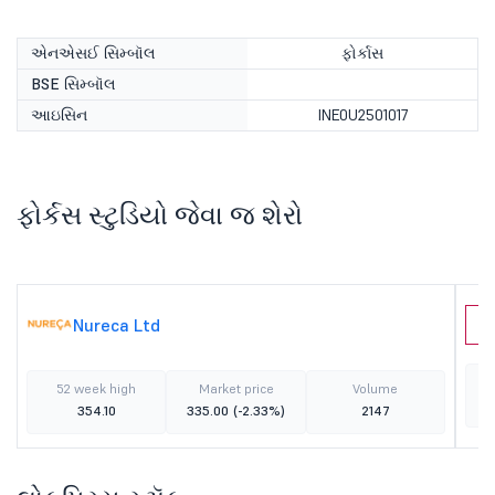
એનએસઈ સિમ્બૉલ
ફોર્કાસ
BSE સિમ્બૉલ
આઇસિન
INE0U2501017
ફોર્કસ સ્ટુડિયો જેવા જ શેરો
Nureca Ltd
Y
52 week high
Market price
Volume
354.10
335.00
(-2.33%)
2147