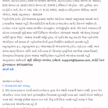
તારીખ: 30/07/2015 | ARN ની વર્તમાન માન્યતા: 30/07/2027 | NSE મેમ્બર id: 14300 |
BSE મેમ્બર id: 6363 | MCX મેમ્બર ID: 55945 | રજિસ્ટર્ડ ઍડ્રેસ - IIFL હાઉસ, સન
ઇન્ફોટેક પાર્ક, રોડ નં. 16V, પ્લોટ નં. B-23, MIDC, થાણે ઇન્ડસ્ટ્રિયલ એરિયા, વાઘલે
એસ્ટેટ, થાણે, મહારાષ્ટ્ર - 400604
*બ્રોકરેજ ફ્લેટ ફી/અમલમાં મુકવામાં આવેલ ઑર્ડરના આધારે વસૂલવામાં આવશે અને
ટકાવારીના આધારે નહીં. સિક્યોરિટીઝ માર્કેટમાં ઇન્વેસ્ટમેન્ટ માર્કેટ રિસ્કને આધિન છે,
ઇન્વેસ્ટ કરતા પહેલાં તમામ સંબંધિત ડૉક્યૂમેન્ટ કાળજીપૂર્વક વાંચો. IPV અને ક્લાયન્ટની
યોગ્ય ચકાસણી પૂર્ણ થયા પછી ડિજિટલ એકાઉન્ટ ખોલવામાં આવશે. જો શેરનું વેચાણ/
ખરીદી મૂલ્ય ₹10/- અથવા તેનાથી ઓછું હોય, તો પ્રતિ શેર મહત્તમ 25 પૈસા બ્રોકરેજ
એકત્રિત કરી શકાય છે. બ્રોકરેજ સેબી દ્વારા નિર્ધારિત મર્યાદાને વટાવશે નહીં.
મ્યુચ્યુઅલ ફંડ, મ્યુચ્યુઅલ ફંડ-એસઆઇપી એક્સચેન્જ ટ્રેડેડ પ્રૉડક્ટ નથી, અને
સભ્ય માત્ર વિતરક તરીકે કાર્ય કરી રહ્યા છે. વિતરણ પ્રવૃત્તિના સંદર્ભમાં તમામ વિવાદો,
રોકાણકાર નિવારણ ફોરમ અથવા આર્બિટ્રેશન પદ્ધતિની ઍક્સેસ ધરાવશે નહીં.
અનુપાલન અધિકારી:
શ્રી. રવિન્દ્ર કલ્વંકર, ઇમેઇલ: support@5paisa.com, સપોર્ટ ડેસ્ક
હેલ્પલાઇન: 8976689766
સંપર્ક કરો
સાવધાન ઇન્વેસ્ટર
1.
રોકાણકારો માટે સલાહ
2. IPO સબસ્ક્રાઇબ કરતી વખતે ઇન્વેસ્ટર દ્વારા ચેક જારી કરવાની જરૂર નથી. ફક્ત બેંક
એકાઉન્ટ નંબર લખો અને ફાળવણીના કિસ્સામાં ચુકવણી કરવા માટે તમારી બેંકને અધિકૃત
કરવા માટે અરજી ફોર્મમાં સાઇન ઇન કરો. રિફંડની ચિંતા કરશો નહીં કારણ કે પૈસા
ઇન્વેસ્ટરના એકાઉન્ટમાં રહે છે.