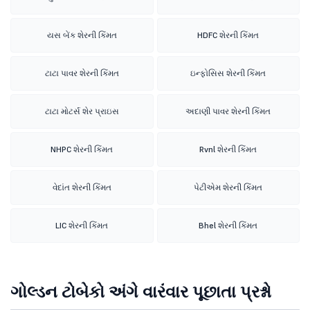
યસ બેંક શેરની કિંમત
HDFC શેરની કિંમત
ટાટા પાવર શેરની કિંમત
ઇન્ફોસિસ શેરની કિંમત
ટાટા મોટર્સ શેર પ્રાઇસ
અદાણી પાવર શેરની કિંમત
NHPC શેરની કિંમત
Rvnl શેરની કિંમત
વેદાંત શેરની કિંમત
પેટીએમ શેરની કિંમત
LIC શેરની કિંમત
Bhel શેરની કિંમત
ગોલ્ડન ટોબેકો અંગે વારંવાર પૂછાતા પ્રશ્નો