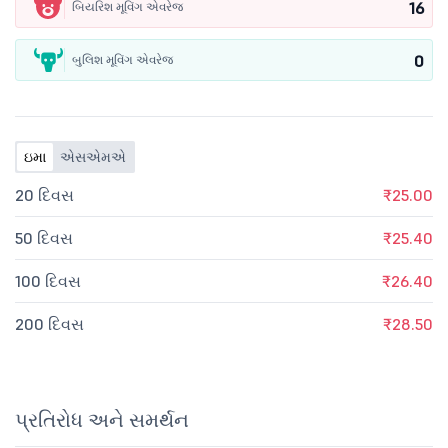
16
બિયરિશ મૂવિંગ એવરેજ
0
બુલિશ મૂવિંગ એવરેજ
ઇમા
એસએમએ
20 દિવસ
₹25.00
50 દિવસ
₹25.40
100 દિવસ
₹26.40
200 દિવસ
₹28.50
પ્રતિરોધ અને સમર્થન