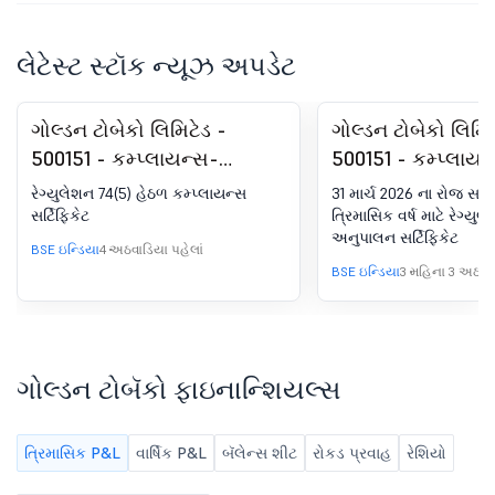
લેટેસ્ટ સ્ટૉક ન્યૂઝ અપડેટ
ગોલ્ડન ટોબેકો લિમિટેડ -
ગોલ્ડન ટોબેકો લિમિટ
500151 - કમ્પ્લાયન્સ-
500151 - કમ્પ્લાયન
સર્ટિફિકેટ રેગ્યુલેશન હેઠળ.
સર્ટિફિકેટ રેગ્યુલેશ
રેગ્યુલેશન 74(5) હેઠળ કમ્પ્લાયન્સ
31 માર્ચ 2026 ના રોજ સમ
SEBI (DP) રેગ્યુલેશન્સ, 2018
SEBI (DP) રેગ્યુલેશ
સર્ટિફિકેટ
ત્રિમાસિક વર્ષ માટે રેગ્યુ
અનુપાલન સર્ટિફિકેટ
ના 74 (5)
ના 74 (5)
BSE ઇન્ડિયા
4 અઠવાડિયા પહેલાં
BSE ઇન્ડિયા
3 મહિના 3 અઠવાડ
ગોલ્ડન ટોબૅકો ફાઇનાન્શિયલ્સ
ત્રિમાસિક P&L
વાર્ષિક P&L
બૅલેન્સ શીટ
રોકડ પ્રવાહ
રેશિયો