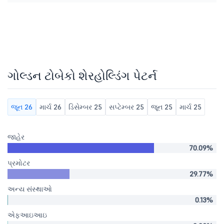
ગોલ્ડન ટોબેકો શેરહોલ્ડિંગ પેટર્ન
જૂન 26
માર્ચ 26
ડિસેમ્બર 25
સપ્ટેમ્બર 25
જૂન 25
માર્ચ 25
જાહેર
70.09%
પ્રમોટર
29.77%
અન્ય સંસ્થાઓ
0.13%
એફઆઇઆઇ