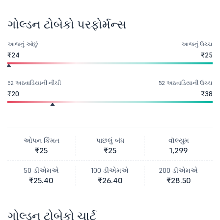
ગોલ્ડન ટોબેકો પરફોર્મન્સ
આજનું ઓછું
આજનું ઉચ્ચ
₹24
₹25
52 અઠવાડિયાની નીચી
52 અઠવાડિયાની ઉચ્ચ
₹20
₹38
ઓપન કિંમત
પાછલું બંધ
વૉલ્યુમ
₹25
₹25
1,299
50 ડીએમએ
100 ડીએમએ
200 ડીએમએ
₹25.40
₹26.40
₹28.50
ગોલ્ડન ટોબેકો ચાર્ટ