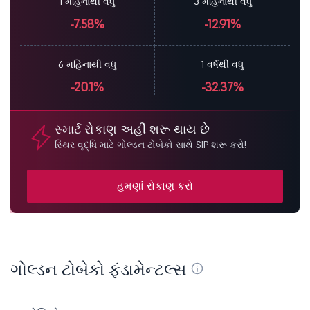
1 મહિનાથી વધુ
3 મહિનાથી વધુ
-7.58%
-12.91%
6 મહિનાથી વધુ
1 વર્ષથી વધુ
-20.1%
-32.37%
સ્માર્ટ રોકાણ અહીં શરૂ થાય છે
સ્થિર વૃદ્ધિ માટે ગોલ્ડન ટોબેકો સાથે SIP શરૂ કરો!
હમણાં રોકાણ કરો
ગોલ્ડન ટોબેકો ફંડામેન્ટલ્સ