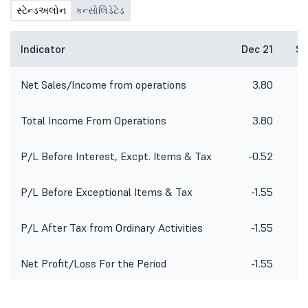
સ્ટેન્ડઅલોન
કન્સોલિડેટેડ
Indicator
Dec 21
Se
Net Sales/Income from operations
3.80
Total Income From Operations
3.80
P/L Before Interest, Excpt. Items & Tax
-0.52
P/L Before Exceptional Items & Tax
-1.55
-
P/L After Tax from Ordinary Activities
-1.55
-
Net Profit/Loss For the Period
-1.55
-