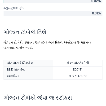
0.02%
મ્યુચ્યુઅલ ફંડ
0.01%
ગોલ્ડન ટોબૅકો વિશે
ગોલ્ડન ટોબેકો તમાકુના ઉત્પાદનો અને રિયલ એસ્ટેટના ઉત્પાદનના
વ્યવસાયમાં સંલગ્ન છે.
એનએસઈ સિમ્બૉલ
ગોલ્ડએન્ટોબીસી
BSE સિમ્બૉલ
500151
આઇસિન
INE973A01010
ગોલ્ડન ટોબૅકો જેવા જ સ્ટૉક્સ