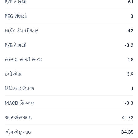
P/E રેશિયો
6.1
PEG રેશિયો
0
માર્કેટ કેપ સીઆર
42
P/B રેશિયો
-0.2
સરેરાશ સાચી રેન્જ
1.5
ઇપીએસ
3.9
ડિવિડન્ડ ઉપજ
0
MACD સિગ્નલ
-0.3
આરએસઆઇ
41.72
એમએફઆઇ
34.35