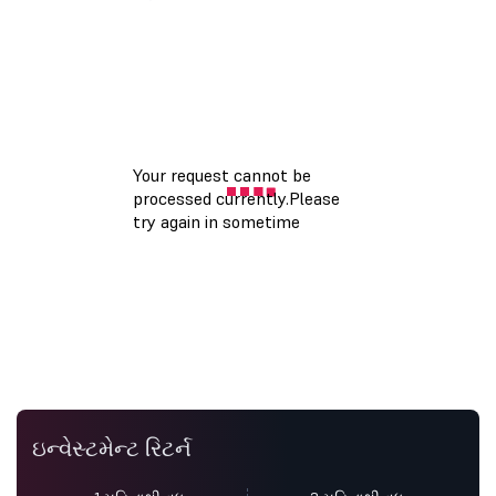
ઇન્વેસ્ટમેન્ટ રિટર્ન