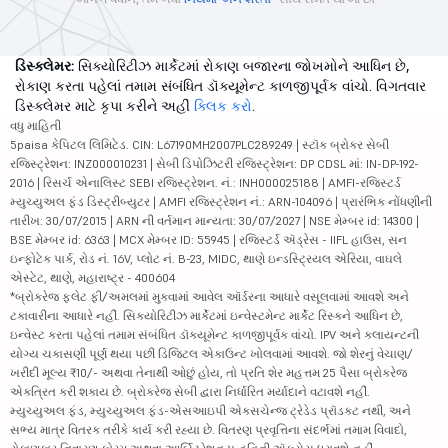
ડિસ્ક્લેમર:
સિક્યોરિટીઝ માર્કેટમાં રોકાણ બજારના જોખમોને આધિન છે,
રોકાણ કરતા પહેલાં તમામ સંબંધિત ડૉક્યૂમેન્ટ કાળજીપૂર્વક વાંચો. વિગતવાર
ડિસ્ક્લેમર માટે કૃપા કરીને અહીં
ક્લિક કરો
.
વધુ માહિતી
5paisa કેપિટલ લિમિટેડ. CIN: L67190MH2007PLC289249 | સ્ટૉક બ્રોકર સેબી
રજિસ્ટ્રેશન: INZ000010231 | સેબી ડિપોઝિટરી રજિસ્ટ્રેશન: DP CDSL માં: IN-DP-192-
2016 | રિસર્ચ એનાલિસ્ટ SEBI રજિસ્ટ્રેશન. નં.: INH000025188 | AMFI-રજિસ્ટર્ડ
મ્યુચ્યુઅલ ફંડ ડિસ્ટ્રીબ્યુટર | AMFI રજિસ્ટ્રેશન નં.: ARN-104096 | પ્રારંભિક નોંધણીની
તારીખ: 30/07/2015 | ARN ની વર્તમાન માન્યતા: 30/07/2027 | NSE મેમ્બર id: 14300 |
BSE મેમ્બર id: 6363 | MCX મેમ્બર ID: 55945 | રજિસ્ટર્ડ ઍડ્રેસ - IIFL હાઉસ, સન
ઇન્ફોટેક પાર્ક, રોડ નં. 16V, પ્લોટ નં. B-23, MIDC, થાણે ઇન્ડસ્ટ્રિયલ એરિયા, વાઘલે
એસ્ટેટ, થાણે, મહારાષ્ટ્ર - 400604
*બ્રોકરેજ ફ્લેટ ફી/અમલમાં મુકવામાં આવેલ ઑર્ડરના આધારે વસૂલવામાં આવશે અને
ટકાવારીના આધારે નહીં. સિક્યોરિટીઝ માર્કેટમાં ઇન્વેસ્ટમેન્ટ માર્કેટ રિસ્કને આધિન છે,
ઇન્વેસ્ટ કરતા પહેલાં તમામ સંબંધિત ડૉક્યૂમેન્ટ કાળજીપૂર્વક વાંચો. IPV અને ક્લાયન્ટની
યોગ્ય ચકાસણી પૂર્ણ થયા પછી ડિજિટલ એકાઉન્ટ ખોલવામાં આવશે. જો શેરનું વેચાણ/
ખરીદી મૂલ્ય ₹10/- અથવા તેનાથી ઓછું હોય, તો પ્રતિ શેર મહત્તમ 25 પૈસા બ્રોકરેજ
એકત્રિત કરી શકાય છે. બ્રોકરેજ સેબી દ્વારા નિર્ધારિત મર્યાદાને વટાવશે નહીં.
મ્યુચ્યુઅલ ફંડ, મ્યુચ્યુઅલ ફંડ-એસઆઇપી એક્સચેન્જ ટ્રેડેડ પ્રૉડક્ટ નથી, અને
સભ્ય માત્ર વિતરક તરીકે કાર્ય કરી રહ્યા છે. વિતરણ પ્રવૃત્તિના સંદર્ભમાં તમામ વિવાદો,