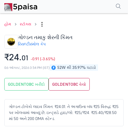
પરફોર્મન્સ
ફાઇનાન્શિયલ્સ
ટેક્નિકલ
ઇવેન્ટ્સ
શેરહોલ્ડિંગ પેટર્ન
વધુ
એફએ
હોમ
સ્ટૉક્સ
ગોલ્ડન તમાકુ શેરની કિંમત
રિયલ્ટી
સ્મોલ કેપ
₹24.
01
-0.91
(-3.65%)
52W થી 35.97% ઘટાડો
06 ઑગસ્ટ, 2026 3:54 PM (IST)
GOLDENTOBC ખરીદો
GOLDENTOBC વેચો
ગોલ્ડન ટોબેકો લાઇવ કિંમત: ₹24.01. તે અગાઉના બંધ ₹25 વિરુદ્ધ ₹25
પર ખોલવામાં આવ્યું છે; ઇન્ટ્રાડે હાઇ/લો: ₹25/₹24. ₹25.40/₹28.50
માં 50 અને 200 DMA સ્ટેન્ડ.