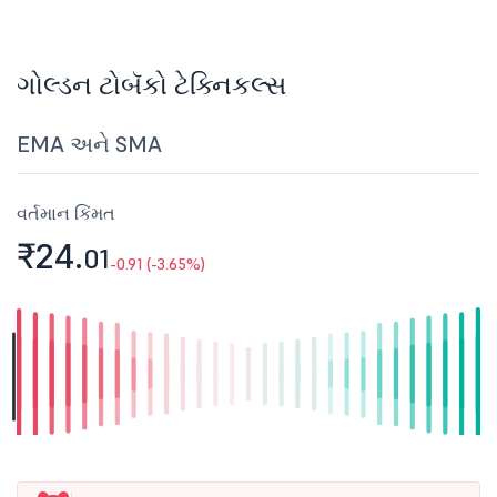
ગોલ્ડન ટોબૅકો ટેક્નિકલ્સ
EMA અને SMA
વર્તમાન કિંમત
₹24.
01
-0.91 (-3.65%)