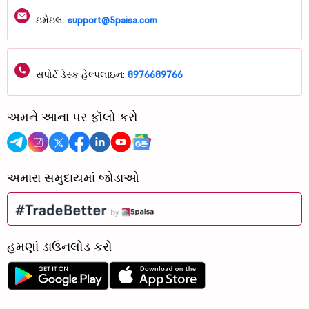
ઇમેઇલ:
support@5paisa.com
સપોર્ટ ડેસ્ક હેલ્પલાઇન:
8976689766
અમને આના પર ફૉલો કરો
અમારા સમુદાયમાં જોડાઓ
હમણાં ડાઉનલોડ કરો