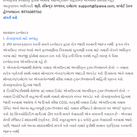
રોકાણકાર નિવારણ ફોરમ અથવા આર્બિટ્રેશન પદ્ધતિની ઍક્સેસ ધરાવશે નહીં.
અનુપાલન અધિકારી:
શ્રી. રવિન્દ્ર કલ્વંકર, ઇમેઇલ: support@5paisa.com, સપોર્ટ ડેસ્ક
હેલ્પલાઇન: 8976689766
સંપર્ક કરો
સાવધાન ઇન્વેસ્ટર
1.
રોકાણકારો માટે સલાહ
2. IPO સબસ્ક્રાઇબ કરતી વખતે ઇન્વેસ્ટર દ્વારા ચેક જારી કરવાની જરૂર નથી. ફક્ત બેંક
એકાઉન્ટ નંબર લખો અને ફાળવણીના કિસ્સામાં ચુકવણી કરવા માટે તમારી બેંકને અધિકૃત
કરવા માટે અરજી ફોર્મમાં સાઇન ઇન કરો. રિફંડની ચિંતા કરશો નહીં કારણ કે પૈસા
ઇન્વેસ્ટરના એકાઉન્ટમાં રહે છે.
3. એક્સચેન્જમાંથી મેસેજ: તમારા એકાઉન્ટમાં અનધિકૃત ટ્રાન્ઝૅક્શનને રોકો -> તમારા
સ્ટૉક બ્રોકર્સ સાથે તમારા મોબાઇલ નંબર/ઇમેઇલ આઇડી અપડેટ કરો. દિવસના અંતે તમારા
મોબાઇલ/ઇમેઇલ પર એક્સચેન્જથી સીધા તમારા ટ્રાન્ઝૅક્શનની માહિતી પ્રાપ્ત કરો.
રોકાણકારોના હિતમાં જારી.
4. ડિપોઝિટરીમાંથી મેસેજ: a) તમારા ડિમેટ એકાઉન્ટમાં અનધિકૃત ટ્રાન્ઝૅક્શનને રોકો ->
તમારા ડિપોઝિટરી સહભાગી સાથે તમારો મોબાઇલ નંબર અપડેટ કરો. રોકાણકારોના હિતમાં
જારી કરવામાં આવેલા તે જ દિવસે સીધા CDSL તરફથી તમારા ડિમેટ એકાઉન્ટમાં તમામ
ડેબિટ અને અન્ય મહત્વપૂર્ણ ટ્રાન્ઝૅક્શન માટે તમારા રજિસ્ટર્ડ મોબાઇલ પર ઍલર્ટ પ્રાપ્ત
કરો. b) સિક્યોરિટીઝ માર્કેટમાં ડીલ કરતી વખતે કેવાયસી એક વખતની કસરત છે - એકવાર
સેબી રજિસ્ટર્ડ મધ્યસ્થી (બ્રોકર, ડીપી, મ્યુચ્યુઅલ ફંડ વગેરે) દ્વારા કેવાયસી કરવામાં આવે
પછી, જ્યારે તમે અન્ય મધ્યસ્થીનો સંપર્ક કરો ત્યારે તમારે ફરીથી સમાન પ્રક્રિયા કરવાની
જરૂર નથી.