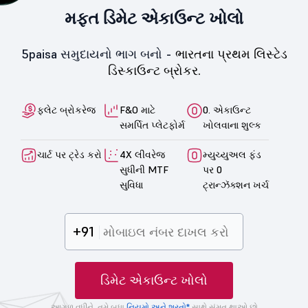
મફત ડિમેટ એકાઉન્ટ ખોલો
5paisa સમુદાયનો ભાગ બનો -
ભારતના પ્રથમ લિસ્ટેડ
ડિસ્કાઉન્ટ બ્રોકર.
ફ્લેટ બ્રોકરેજ
F&O માટે
0. એકાઉન્ટ
સમર્પિત પ્લેટફોર્મ
ખોલવાના શુલ્ક
ચાર્ટ પર ટ્રેડ કરો
4X લીવરેજ
મ્યુચ્યુઅલ ફંડ
સુધીની MTF
પર 0
સુવિધા
ટ્રાન્ઝૅક્શન ખર્ચ
+91
ડિમેટ એકાઉન્ટ ખોલો
આગળ વધીને, તમે બધા
નિયમો અને શરતો*
સાથે સંમત થાઓ છો