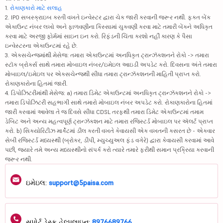
1.
રોકાણકારો માટે સલાહ
2. IPO સબસ્ક્રાઇબ કરતી વખતે ઇન્વેસ્ટર દ્વારા ચેક જારી કરવાની જરૂર નથી. ફક્ત બેંક
એકાઉન્ટ નંબર લખો અને ફાળવણીના કિસ્સામાં ચુકવણી કરવા માટે તમારી બેંકને અધિકૃત
કરવા માટે અરજી ફોર્મમાં સાઇન ઇન કરો. રિફંડની ચિંતા કરશો નહીં કારણ કે પૈસા
ઇન્વેસ્ટરના એકાઉન્ટમાં રહે છે.
3. એક્સચેન્જમાંથી મેસેજ: તમારા એકાઉન્ટમાં અનધિકૃત ટ્રાન્ઝૅક્શનને રોકો -> તમારા
સ્ટૉક બ્રોકર્સ સાથે તમારા મોબાઇલ નંબર/ઇમેઇલ આઇડી અપડેટ કરો. દિવસના અંતે તમારા
મોબાઇલ/ઇમેઇલ પર એક્સચેન્જથી સીધા તમારા ટ્રાન્ઝૅક્શનની માહિતી પ્રાપ્ત કરો.
રોકાણકારોના હિતમાં જારી.
4. ડિપોઝિટરીમાંથી મેસેજ: a) તમારા ડિમેટ એકાઉન્ટમાં અનધિકૃત ટ્રાન્ઝૅક્શનને રોકો ->
તમારા ડિપોઝિટરી સહભાગી સાથે તમારો મોબાઇલ નંબર અપડેટ કરો. રોકાણકારોના હિતમાં
જારી કરવામાં આવેલા તે જ દિવસે સીધા CDSL તરફથી તમારા ડિમેટ એકાઉન્ટમાં તમામ
ડેબિટ અને અન્ય મહત્વપૂર્ણ ટ્રાન્ઝૅક્શન માટે તમારા રજિસ્ટર્ડ મોબાઇલ પર ઍલર્ટ પ્રાપ્ત
કરો. b) સિક્યોરિટીઝ માર્કેટમાં ડીલ કરતી વખતે કેવાયસી એક વખતની કસરત છે - એકવાર
સેબી રજિસ્ટર્ડ મધ્યસ્થી (બ્રોકર, ડીપી, મ્યુચ્યુઅલ ફંડ વગેરે) દ્વારા કેવાયસી કરવામાં આવે
પછી, જ્યારે તમે અન્ય મધ્યસ્થીનો સંપર્ક કરો ત્યારે તમારે ફરીથી સમાન પ્રક્રિયા કરવાની
જરૂર નથી.
ઇમેઇલ:
support@5paisa.com
સપોર્ટ ડેસ્ક હેલ્પલાઇન:
8976689766