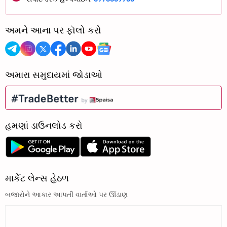
અમને આના પર ફૉલો કરો
અમારા સમુદાયમાં જોડાઓ
હમણાં ડાઉનલોડ કરો
માર્કેટ લેન્સ હેઠળ
બજારોને આકાર આપતી વાર્તાઓ પર ઊંડાણ