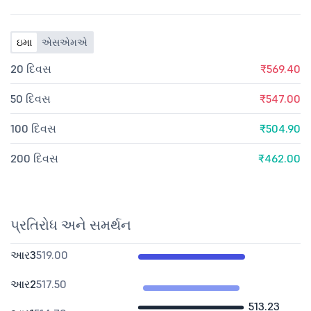
ઇમા
એસએમએ
20 દિવસ
₹569.40
50 દિવસ
₹547.00
100 દિવસ
₹504.90
200 દિવસ
₹462.00
પ્રતિરોધ અને સમર્થન
આર3
519.00
આર2
517.50
513.23