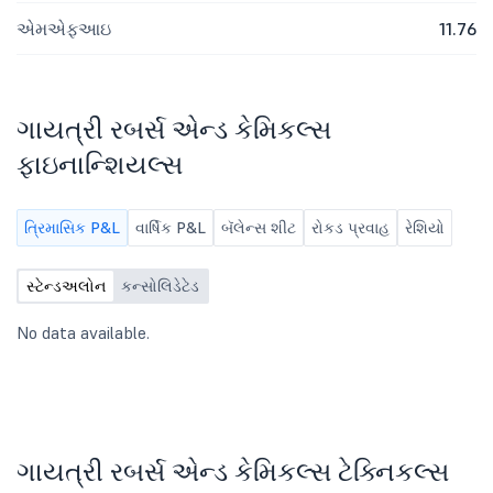
એમએફઆઇ
11.76
ગાયત્રી રબર્સ એન્ડ કેમિકલ્સ
ફાઇનાન્શિયલ્સ
ત્રિમાસિક P&L
વાર્ષિક P&L
બૅલેન્સ શીટ
રોકડ પ્રવાહ
રેશિયો
સ્ટેન્ડઅલોન
કન્સોલિડેટેડ
No data available.
ગાયત્રી રબર્સ એન્ડ કેમિકલ્સ ટેક્નિકલ્સ