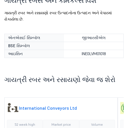
ગાયત્રી રબર્સ અને કેમિકલ્સ વિશે
ગાયત્રી રબર અને રસાયણો રબર ઉત્પાદનોના ઉત્પાદન અને વેપારમાં
રોકાયેલા છે.
એનએસઈ સિમ્બૉલ
જીઆરસીએલ
BSE સિમ્બૉલ
આઇસિન
INE0LVM01018
ગાયત્રી રબર અને રસાયણો જેવા જ શેરો
International Conveyors Ltd
52 week high
Market price
Volume