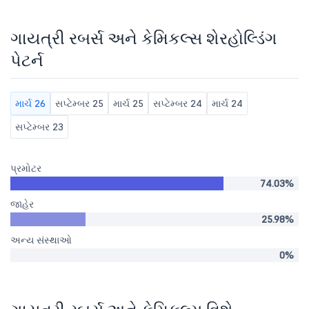
ગાયત્રી રબર્સ અને કેમિકલ્સ શેરહોલ્ડિંગ
પેટર્ન
માર્ચ 26
સપ્ટેમ્બર 25
માર્ચ 25
સપ્ટેમ્બર 24
માર્ચ 24
સપ્ટેમ્બર 23
પ્રમોટર
74.03%
જાહેર
25.98%
અન્ય સંસ્થાઓ
0%