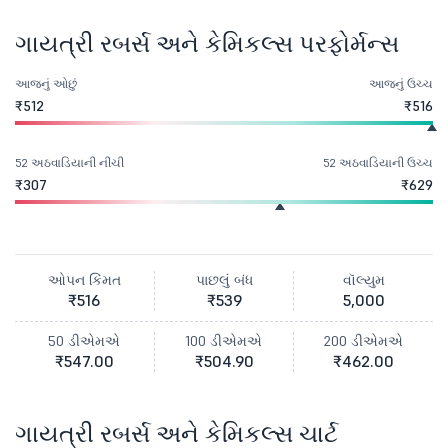
ગાયત્રી રબર્સ અને કેમિકલ્સ પરફોર્મન્સ
આજનું ઓછું
આજનું ઉચ્ચ
₹512
₹516
52 અઠવાડિયાની નીચી
52 અઠવાડિયાની ઉચ્ચ
₹307
₹629
ઓપન કિંમત
પાછલું બંધ
વૉલ્યુમ
₹516
₹539
5,000
50 ડીએમએ
100 ડીએમએ
200 ડીએમએ
₹547.00
₹504.90
₹462.00
ગાયત્રી રબર્સ અને કેમિકલ્સ ચાર્ટ