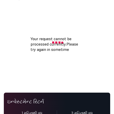
ઇન્વેસ્ટમેન્ટ રિટર્ન
1 મહિનાથી વધુ
3 મહિનાથી વધુ