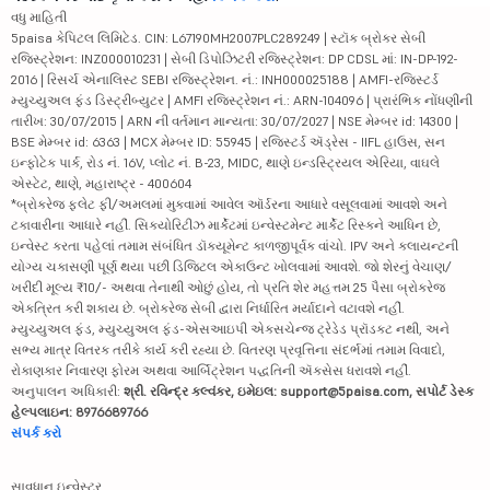
વધુ માહિતી
5paisa કેપિટલ લિમિટેડ. CIN: L67190MH2007PLC289249 | સ્ટૉક બ્રોકર સેબી
રજિસ્ટ્રેશન: INZ000010231 | સેબી ડિપોઝિટરી રજિસ્ટ્રેશન: DP CDSL માં: IN-DP-192-
2016 | રિસર્ચ એનાલિસ્ટ SEBI રજિસ્ટ્રેશન. નં.: INH000025188 | AMFI-રજિસ્ટર્ડ
મ્યુચ્યુઅલ ફંડ ડિસ્ટ્રીબ્યુટર | AMFI રજિસ્ટ્રેશન નં.: ARN-104096 | પ્રારંભિક નોંધણીની
તારીખ: 30/07/2015 | ARN ની વર્તમાન માન્યતા: 30/07/2027 | NSE મેમ્બર id: 14300 |
BSE મેમ્બર id: 6363 | MCX મેમ્બર ID: 55945 | રજિસ્ટર્ડ ઍડ્રેસ - IIFL હાઉસ, સન
ઇન્ફોટેક પાર્ક, રોડ નં. 16V, પ્લોટ નં. B-23, MIDC, થાણે ઇન્ડસ્ટ્રિયલ એરિયા, વાઘલે
એસ્ટેટ, થાણે, મહારાષ્ટ્ર - 400604
*બ્રોકરેજ ફ્લેટ ફી/અમલમાં મુકવામાં આવેલ ઑર્ડરના આધારે વસૂલવામાં આવશે અને
ટકાવારીના આધારે નહીં. સિક્યોરિટીઝ માર્કેટમાં ઇન્વેસ્ટમેન્ટ માર્કેટ રિસ્કને આધિન છે,
ઇન્વેસ્ટ કરતા પહેલાં તમામ સંબંધિત ડૉક્યૂમેન્ટ કાળજીપૂર્વક વાંચો. IPV અને ક્લાયન્ટની
યોગ્ય ચકાસણી પૂર્ણ થયા પછી ડિજિટલ એકાઉન્ટ ખોલવામાં આવશે. જો શેરનું વેચાણ/
ખરીદી મૂલ્ય ₹10/- અથવા તેનાથી ઓછું હોય, તો પ્રતિ શેર મહત્તમ 25 પૈસા બ્રોકરેજ
એકત્રિત કરી શકાય છે. બ્રોકરેજ સેબી દ્વારા નિર્ધારિત મર્યાદાને વટાવશે નહીં.
મ્યુચ્યુઅલ ફંડ, મ્યુચ્યુઅલ ફંડ-એસઆઇપી એક્સચેન્જ ટ્રેડેડ પ્રૉડક્ટ નથી, અને
સભ્ય માત્ર વિતરક તરીકે કાર્ય કરી રહ્યા છે. વિતરણ પ્રવૃત્તિના સંદર્ભમાં તમામ વિવાદો,
રોકાણકાર નિવારણ ફોરમ અથવા આર્બિટ્રેશન પદ્ધતિની ઍક્સેસ ધરાવશે નહીં.
અનુપાલન અધિકારી:
શ્રી. રવિન્દ્ર કલ્વંકર, ઇમેઇલ: support@5paisa.com, સપોર્ટ ડેસ્ક
હેલ્પલાઇન: 8976689766
સંપર્ક કરો
સાવધાન ઇન્વેસ્ટર