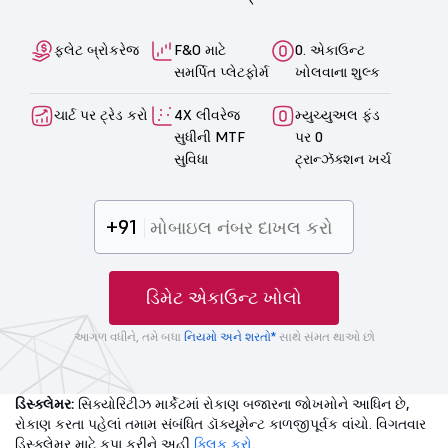
ફ્લેટ બ્રોકરેજ
F&O માટે
0. એકાઉન્ટ
સમર્પિત પ્લેટફોર્મ
ખોલવાના શુલ્ક
ચાર્ટ પર ટ્રેડ કરો
4X લીવરેજ
મ્યુચ્યુઅલ ફંડ
સુધીની MTF
પર 0
સુવિધા
ટ્રાન્ઝૅક્શન ખર્ચ
+91
ડિમેટ એકાઉન્ટ ખોલો
આગળ વધીને, તમે બધા
નિયમો અને શરતો*
સાથે સંમત થાઓ છો
ડિસ્ક્લેમર:
સિક્યોરિટીઝ માર્કેટમાં રોકાણ બજારના જોખમોને આધિન છે,
રોકાણ કરતા પહેલાં તમામ સંબંધિત ડૉક્યૂમેન્ટ કાળજીપૂર્વક વાંચો. વિગતવાર
ડિસ્ક્લેમર માટે કૃપા કરીને અહીં
ક્લિક કરો
.