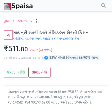
પરફોર્મન્સ
ફાઇનાન્શિયલ્સ
ટેક્નિકલ
ઇવેન્ટ્સ
શેરહોલ્ડિંગ પેટર્ન
વધુ
એફએ
હોમ
સ્ટૉક્સ
ગાયત્રી રબર્સ અને કેમિકલ્સ શેરની કિંમત
ગ
ઑટોમોબાઇલ્સ અને ઑટો કમ્પોનન્ટ
સ્મોલ કેપ
₹511.
80
-26.9
(-4.99%)
52W નીચી કિંમતથી 66.90% લાભ
06 ઑગસ્ટ, 2026 3:31 PM (IST)
GRCL ખરીદો
GRCL વેચો
ગાયત્રી રબર્સ અને કેમિકલ્સ લાઇવ કિંમત: ₹511.80. તે અગાઉના બંધ
₹539 વિરુદ્ધ ₹516 પર ખોલવામાં આવ્યું છે; ઇન્ટ્રાડે હાઇ/લો:
₹516/₹512. ₹547.00/₹462.00 માં 50 અને 200 DMA સ્ટેન્ડ.