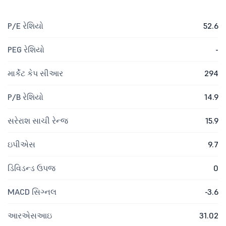
P/E રેશિયો
52.6
PEG રેશિયો
-
માર્કેટ કેપ સીઆર
294
P/B રેશિયો
14.9
સરેરાશ સાચી રેન્જ
15.9
ઇપીએસ
9.7
ડિવિડન્ડ ઉપજ
0
MACD સિગ્નલ
-3.6
આરએસઆઇ
31.02