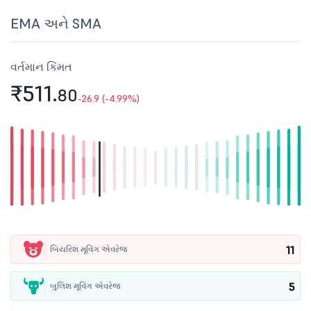
EMA અને SMA
વર્તમાન કિંમત
₹511.
80
-26.9 (-4.99%)
11
બિયરિશ મૂવિંગ એવરેજ
5
બુલિશ મૂવિંગ એવરેજ