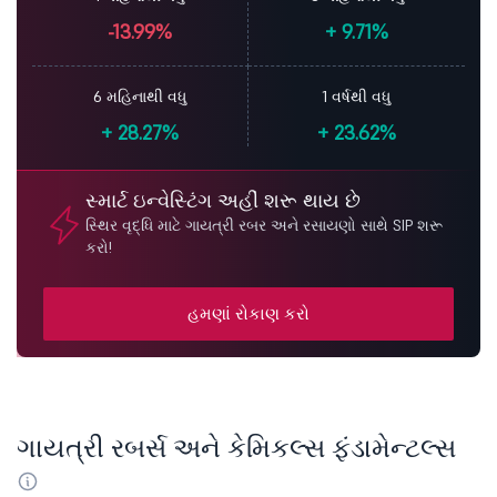
-13.99%
+
9.71%
6 મહિનાથી વધુ
1 વર્ષથી વધુ
+
28.27%
+
23.62%
સ્માર્ટ ઇન્વેસ્ટિંગ અહીં શરૂ થાય છે
સ્થિર વૃદ્ધિ માટે ગાયત્રી રબર અને રસાયણો સાથે SIP શરૂ
કરો!
હમણાં રોકાણ કરો
ગાયત્રી રબર્સ અને કેમિકલ્સ ફંડામેન્ટલ્સ