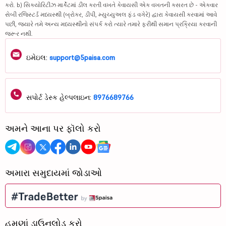
કરો. b) સિક્યોરિટીઝ માર્કેટમાં ડીલ કરતી વખતે કેવાયસી એક વખતની કસરત છે - એકવાર
સેબી રજિસ્ટર્ડ મધ્યસ્થી (બ્રોકર, ડીપી, મ્યુચ્યુઅલ ફંડ વગેરે) દ્વારા કેવાયસી કરવામાં આવે
પછી, જ્યારે તમે અન્ય મધ્યસ્થીનો સંપર્ક કરો ત્યારે તમારે ફરીથી સમાન પ્રક્રિયા કરવાની
જરૂર નથી.
ઇમેઇલ:
support@5paisa.com
સપોર્ટ ડેસ્ક હેલ્પલાઇન:
8976689766
અમને આના પર ફૉલો કરો
અમારા સમુદાયમાં જોડાઓ
હમણાં ડાઉનલોડ કરો