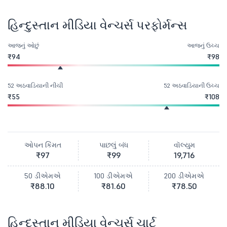
હિન્દુસ્તાન મીડિયા વેન્ચર્સ પરફોર્મન્સ
આજનું ઓછું
આજનું ઉચ્ચ
₹94
₹98
52 અઠવાડિયાની નીચી
52 અઠવાડિયાની ઉચ્ચ
₹55
₹108
ઓપન કિંમત
પાછલું બંધ
વૉલ્યુમ
₹97
₹99
19,716
50 ડીએમએ
100 ડીએમએ
200 ડીએમએ
₹88.10
₹81.60
₹78.50
હિન્દુસ્તાન મીડિયા વેન્ચર્સ ચાર્ટ