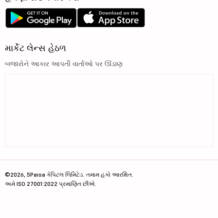
માર્કેટ લેન્સ હેઠળ
બજારોને આકાર આપતી વાર્તાઓ પર ઊંડાણ
©2026, 5Paisa કેપિટલ લિમિટેડ. તમામ હકો આરક્ષિત.
અમે ISO 27001:2022 પ્રમાણિત છીએ.