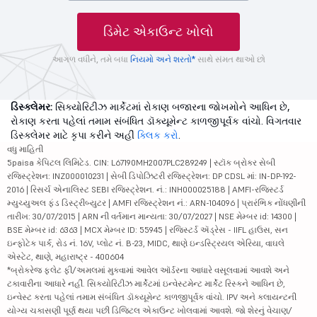
ડિમેટ એકાઉન્ટ ખોલો
આગળ વધીને, તમે બધા
નિયમો અને શરતો*
સાથે સંમત થાઓ છો
ડિસ્ક્લેમર:
સિક્યોરિટીઝ માર્કેટમાં રોકાણ બજારના જોખમોને આધિન છે,
રોકાણ કરતા પહેલાં તમામ સંબંધિત ડૉક્યૂમેન્ટ કાળજીપૂર્વક વાંચો. વિગતવાર
ડિસ્ક્લેમર માટે કૃપા કરીને અહીં
ક્લિક કરો
.
વધુ માહિતી
5paisa કેપિટલ લિમિટેડ. CIN: L67190MH2007PLC289249 | સ્ટૉક બ્રોકર સેબી
રજિસ્ટ્રેશન: INZ000010231 | સેબી ડિપોઝિટરી રજિસ્ટ્રેશન: DP CDSL માં: IN-DP-192-
2016 | રિસર્ચ એનાલિસ્ટ SEBI રજિસ્ટ્રેશન. નં.: INH000025188 | AMFI-રજિસ્ટર્ડ
મ્યુચ્યુઅલ ફંડ ડિસ્ટ્રીબ્યુટર | AMFI રજિસ્ટ્રેશન નં.: ARN-104096 | પ્રારંભિક નોંધણીની
તારીખ: 30/07/2015 | ARN ની વર્તમાન માન્યતા: 30/07/2027 | NSE મેમ્બર id: 14300 |
BSE મેમ્બર id: 6363 | MCX મેમ્બર ID: 55945 | રજિસ્ટર્ડ ઍડ્રેસ - IIFL હાઉસ, સન
ઇન્ફોટેક પાર્ક, રોડ નં. 16V, પ્લોટ નં. B-23, MIDC, થાણે ઇન્ડસ્ટ્રિયલ એરિયા, વાઘલે
એસ્ટેટ, થાણે, મહારાષ્ટ્ર - 400604
*બ્રોકરેજ ફ્લેટ ફી/અમલમાં મુકવામાં આવેલ ઑર્ડરના આધારે વસૂલવામાં આવશે અને
ટકાવારીના આધારે નહીં. સિક્યોરિટીઝ માર્કેટમાં ઇન્વેસ્ટમેન્ટ માર્કેટ રિસ્કને આધિન છે,
ઇન્વેસ્ટ કરતા પહેલાં તમામ સંબંધિત ડૉક્યૂમેન્ટ કાળજીપૂર્વક વાંચો. IPV અને ક્લાયન્ટની
યોગ્ય ચકાસણી પૂર્ણ થયા પછી ડિજિટલ એકાઉન્ટ ખોલવામાં આવશે. જો શેરનું વેચાણ/