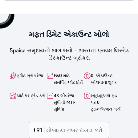
મફત ડિમેટ એકાઉન્ટ ખોલો
5paisa સમુદાયનો ભાગ બનો -
ભારતના પ્રથમ લિસ્ટેડ
ડિસ્કાઉન્ટ બ્રોકર.
ફ્લેટ બ્રોકરેજ
F&O માટે
0. એકાઉન્ટ
સમર્પિત પ્લેટફોર્મ
ખોલવાના શુલ્ક
ચાર્ટ પર ટ્રેડ કરો
4X લીવરેજ
મ્યુચ્યુઅલ ફંડ
સુધીની MTF
પર 0
સુવિધા
ટ્રાન્ઝૅક્શન ખર્ચ
+91