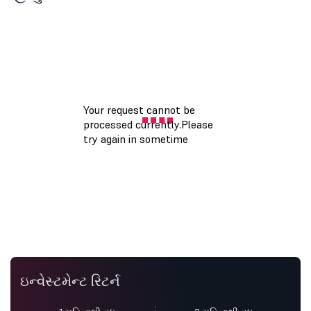
ઇન્વેસ્ટમેન્ટ રિટર્ન