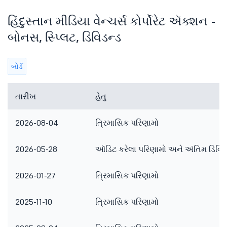
હિંદુસ્તાન મીડિયા વેન્ચર્સ કોર્પોરેટ ઍક્શન -
બોનસ, સ્પ્લિટ, ડિવિડન્ડ
બોર્ડ
તારીખ
હેતુ
2026-08-04
ત્રિમાસિક પરિણામો
2026-05-28
ઑડિટ કરેલા પરિણામો અને અંતિમ ડિવિડ
2026-01-27
ત્રિમાસિક પરિણામો
2025-11-10
ત્રિમાસિક પરિણામો