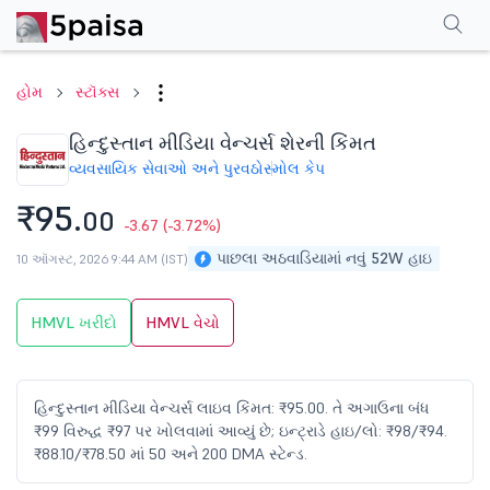
પરફોર્મન્સ
ફાઇનાન્શિયલ્સ
ટેક્નિકલ
ઇવેન્ટ્સ
શેરહોલ્ડિંગ પેટર્ન
વધુ
એફએ
હોમ
સ્ટૉક્સ
હિન્દુસ્તાન મીડિયા વેન્ચર્સ શેરની કિંમત
વ્યવસાયિક સેવાઓ અને પુરવઠો
સ્મોલ કેપ
₹95.
00
-3.67
(-3.72%)
પાછલા અઠવાડિયામાં નવું 52W હાઇ
10 ઑગસ્ટ, 2026 9:44 AM (IST)
HMVL ખરીદો
HMVL વેચો
હિન્દુસ્તાન મીડિયા વેન્ચર્સ લાઇવ કિંમત: ₹95.00. તે અગાઉના બંધ
₹99 વિરુદ્ધ ₹97 પર ખોલવામાં આવ્યું છે; ઇન્ટ્રાડે હાઇ/લો: ₹98/₹94.
₹88.10/₹78.50 માં 50 અને 200 DMA સ્ટેન્ડ.