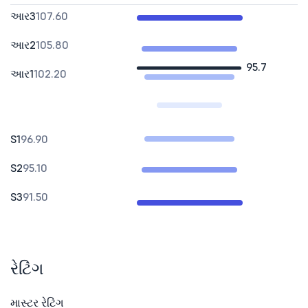
આર3
107.60
આર2
105.80
95.7
આર1
102.20
S1
96.90
S2
95.10
S3
91.50
રેટિંગ
માસ્ટર રેટિંગ