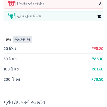
6
બિયરિશ મૂવિંગ એવરેજ
10
બુલિશ મૂવિંગ એવરેજ
ઇમા
એસએમએ
20 દિવસ
₹95.20
50 દિવસ
₹88.10
100 દિવસ
₹81.60
200 દિવસ
₹78.50
પ્રતિરોધ અને સમર્થન