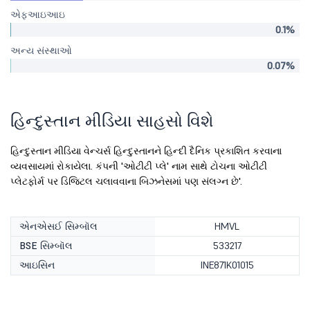
એફઆઇઆઇ
0.1%
અન્ય સંસ્થાઓ
0.07%
હિન્દુસ્તાન મીડિયા સાહસો વિશે
હિન્દુસ્તાન મીડિયા વેન્ચર્સ હિન્દુસ્તાનને હિન્દી દૈનિક પ્રકાશિત કરવાના
વ્યવસાયમાં રોકાયેલા. કંપની 'ઓટીટી પ્લે' નામ સાથે ટોચના ઓટીટી
પ્લેટફોર્મ પર ડિજિટલ ચલાવવાના બિઝનેસમાં પણ સંલગ્ન છે'.
એનએસઈ સિમ્બૉલ
HMVL
BSE સિમ્બૉલ
533217
આઇસિન
INE871K01015