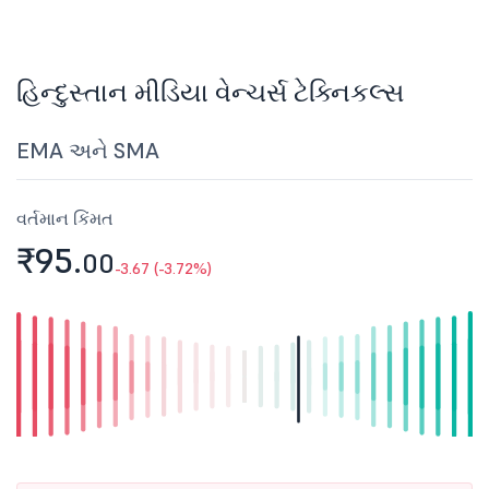
હિન્દુસ્તાન મીડિયા વેન્ચર્સ ટેક્નિકલ્સ
EMA અને SMA
વર્તમાન કિંમત
₹95.
00
-3.67 (-3.72%)