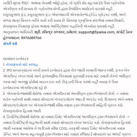
ખરીદી મૂલ્ય ₹10/- અથવા તેનાથી ઓછું હોય, તો પ્રતિ શેર મહત્તમ 25 પૈસા બ્રોકરેજ
એકત્રિત કરી શકાય છે. બ્રોકરેજ સેબી દ્વારા નિર્ધારિત મર્યાદાને વટાવશે નહીં.
મ્યુચ્યુઅલ ફંડ, મ્યુચ્યુઅલ ફંડ-એસઆઇપી એક્સચેન્જ ટ્રેડેડ પ્રૉડક્ટ નથી, અને
સભ્ય માત્ર વિતરક તરીકે કાર્ય કરી રહ્યા છે. વિતરણ પ્રવૃત્તિના સંદર્ભમાં તમામ વિવાદો,
રોકાણકાર નિવારણ ફોરમ અથવા આર્બિટ્રેશન પદ્ધતિની ઍક્સેસ ધરાવશે નહીં.
અનુપાલન અધિકારી:
શ્રી. રવિન્દ્ર કલ્વંકર, ઇમેઇલ: support@5paisa.com, સપોર્ટ ડેસ્ક
હેલ્પલાઇન: 8976689766
સંપર્ક કરો
સાવધાન ઇન્વેસ્ટર
1.
રોકાણકારો માટે સલાહ
2. IPO સબસ્ક્રાઇબ કરતી વખતે ઇન્વેસ્ટર દ્વારા ચેક જારી કરવાની જરૂર નથી. ફક્ત બેંક
એકાઉન્ટ નંબર લખો અને ફાળવણીના કિસ્સામાં ચુકવણી કરવા માટે તમારી બેંકને અધિકૃત
કરવા માટે અરજી ફોર્મમાં સાઇન ઇન કરો. રિફંડની ચિંતા કરશો નહીં કારણ કે પૈસા
ઇન્વેસ્ટરના એકાઉન્ટમાં રહે છે.
3. એક્સચેન્જમાંથી મેસેજ: તમારા એકાઉન્ટમાં અનધિકૃત ટ્રાન્ઝૅક્શનને રોકો -> તમારા
સ્ટૉક બ્રોકર્સ સાથે તમારા મોબાઇલ નંબર/ઇમેઇલ આઇડી અપડેટ કરો. દિવસના અંતે તમારા
મોબાઇલ/ઇમેઇલ પર એક્સચેન્જથી સીધા તમારા ટ્રાન્ઝૅક્શનની માહિતી પ્રાપ્ત કરો.
રોકાણકારોના હિતમાં જારી.
4. ડિપોઝિટરીમાંથી મેસેજ: a) તમારા ડિમેટ એકાઉન્ટમાં અનધિકૃત ટ્રાન્ઝૅક્શનને રોકો ->
તમારા ડિપોઝિટરી સહભાગી સાથે તમારો મોબાઇલ નંબર અપડેટ કરો. રોકાણકારોના હિતમાં
જારી કરવામાં આવેલા તે જ દિવસે સીધા CDSL તરફથી તમારા ડિમેટ એકાઉન્ટમાં તમામ
ડેબિટ અને અન્ય મહત્વપૂર્ણ ટ્રાન્ઝૅક્શન માટે તમારા રજિસ્ટર્ડ મોબાઇલ પર ઍલર્ટ પ્રાપ્ત