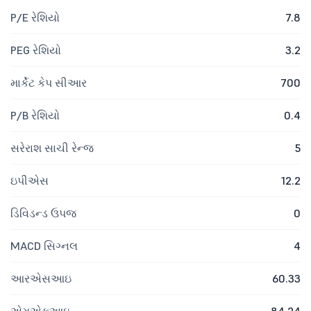
P/E રેશિયો
7.8
PEG રેશિયો
3.2
માર્કેટ કેપ સીઆર
700
P/B રેશિયો
0.4
સરેરાશ સાચી રેન્જ
5
ઇપીએસ
12.2
ડિવિડન્ડ ઉપજ
0
MACD સિગ્નલ
4
આરએસઆઇ
60.33