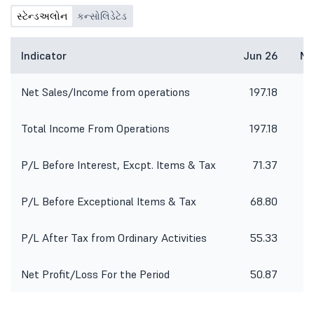
સ્ટેન્ડઅલોન
કન્સોલિડેટેડ
Indicator
Jun 26
Ma
Net Sales/Income from operations
197.18
2
Total Income From Operations
197.18
2
P/L Before Interest, Excpt. Items & Tax
71.37
P/L Before Exceptional Items & Tax
68.80
7
P/L After Tax from Ordinary Activities
55.33
6
Net Profit/Loss For the Period
50.87