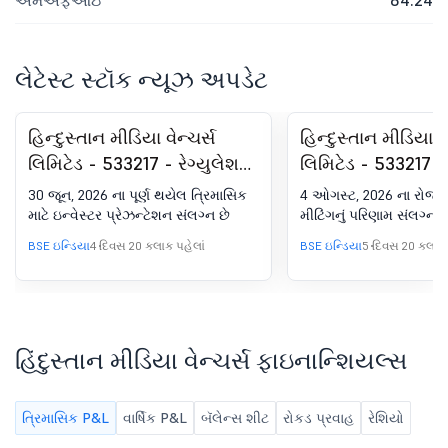
એમએફઆઇ
84.24
લેટેસ્ટ સ્ટૉક ન્યૂઝ અપડેટ
હિન્દુસ્તાન મીડિયા વેન્ચર્સ
હિન્દુસ્તાન મીડિયા વે
લિમિટેડ - 533217 - રેગ્યુલેશન
લિમિટેડ - 533217 
30 (LODR) હેઠળ જાહેરાત -
2026 ના રોજ આયોજ
30 જૂન, 2026 ના પૂર્ણ થયેલ ત્રિમાસિક
4 ઓગસ્ટ, 2026 ના રોજ 
ઇન્વેસ્ટર પ્રેઝન્ટેશન
મીટિંગના પરિણામ માટે
માટે ઇન્વેસ્ટર પ્રેઝન્ટેશન સંલગ્ન છે
મીટિંગનું પરિણામ સંલગ્ન છે
મીટિંગનું પરિણામ
BSE ઇન્ડિયા
4 દિવસ 20 કલાક પહેલાં
BSE ઇન્ડિયા
5 દિવસ 20 કલાક 
હિંદુસ્તાન મીડિયા વેન્ચર્સ ફાઇનાન્શિયલ્સ
ત્રિમાસિક P&L
વાર્ષિક P&L
બૅલેન્સ શીટ
રોકડ પ્રવાહ
રેશિયો