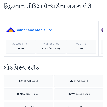
હિંદુસ્તાન મીડિયા વેન્ચર્સના સમાન શેરો
Sambhaav Media Ltd
52 week high
Market price
Volume
11.50
6.32
(-3.07%)
4302
લોકપ્રિય સ્ટૉક
TCS શેરની કિંમત
Irfc શેરની કિંમત
IREDA શેરની કિંમત
IRCTC શેરની કિંમત