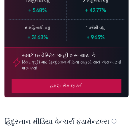
1 મહિનાથી વધુ
3 મહિનાથી વધુ
+
5.68%
+
42.77%
6 મહિનાથી વધુ
1 વર્ષથી વધુ
+
31.63%
+
9.65%
સ્માર્ટ ઇન્વેસ્ટિંગ અહીં શરૂ થાય છે
સ્થિર વૃદ્ધિ માટે હિન્દુસ્તાન મીડિયા સાહસો સાથે એસઆઇપી
શરૂ કરો!
હમણાં રોકાણ કરો
હિંદુસ્તાન મીડિયા વેન્ચર્સ ફંડામેન્ટલ્સ