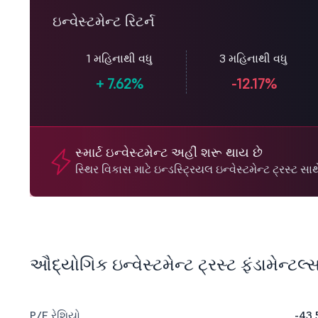
ઇન્વેસ્ટમેન્ટ રિટર્ન
1 મહિનાથી વધુ
3 મહિનાથી વધુ
+
7.62%
-12.17%
સ્માર્ટ ઇન્વેસ્ટમેન્ટ અહીં શરૂ થાય છે
સ્થિર વિકાસ માટે ઇન્ડસ્ટ્રિયલ ઇન્વેસ્ટમેન્ટ ટ્રસ્ટ સા
ઔદ્યોગિક ઇન્વેસ્ટમેન્ટ ટ્રસ્ટ ફંડામેન્ટલ્
P/E રેશિયો
-43.