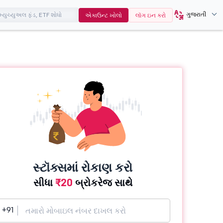
ગુજરાતી
એકાઉન્ટ ખોલો
લૉગ ઇન કરો
સ્ટૉક્સમાં રોકાણ કરો
સીધા
₹20
બ્રોકરેજ સાથે
+91