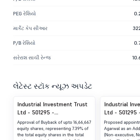
PEG રેશિયો
0.
માર્કેટ કેપ સીઆર
32
P/B રેશિયો
0.
સરેરાશ સાચી રેન્જ
10.
લેટેસ્ટ સ્ટૉક ન્યૂઝ અપડેટ
Industrial Investment Trust
Industrial In
Ltd - 501295 -
Ltd - 501295 
Announcement under
Announcemen
Approval of Buyback of upto 16,66,667
Proposed appointm
Regulation 30 (LODR)-
Regulation 30
equity shares, representing 7.39% of
Agarwal as an Addi
the total equity shares in the total
(Non-executive, 
Meeting Updates
Change in Ma