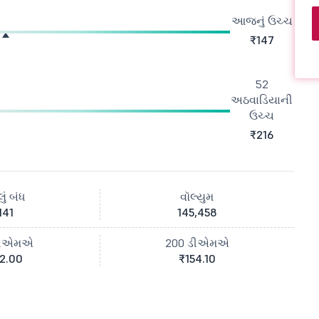
આજનું ઉચ્ચ
₹147
52
અઠવાડિયાની
ઉચ્ચ
₹216
ું બંધ
વૉલ્યુમ
141
145,458
ડીએમએ
200 ડીએમએ
2.00
₹154.10