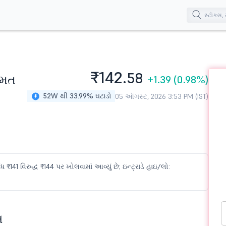
₹142.
58
િંમત
+1.39
(0.98%)
52W થી 33.99% ઘટાડો
05 ઑગસ્ટ, 2026 3:53 PM (IST)
 ₹141 વિરુદ્ધ ₹144 પર ખોલવામાં આવ્યું છે; ઇન્ટ્રાડે હાઇ/લો:
સ