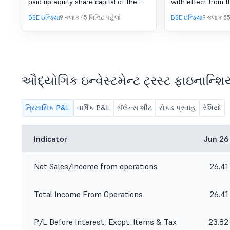
paid up equity share capital of the
with effect from t
company.
of approval from R
BSE ઇન્ડિયા
9 કલાક 45 મિનિટ પહેલાં
BSE ઇન્ડિયા
9 કલાક 55
ઔદ્યોગિક ઇન્વેસ્ટમેન્ટ ટ્રસ્ટ ફાઇનાન્શ
ત્રિમાસિક P&L
વાર્ષિક P&L
બૅલેન્સ શીટ
રોકડ પ્રવાહ
રેશિયો
Indicator
Jun 26
Net Sales/Income from operations
26.41
Total Income From Operations
26.41
P/L Before Interest, Excpt. Items & Tax
23.82