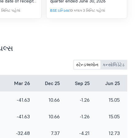
he date of receipt
quarter ended June 30, 2026
Quarter Ended June 30,
BI.
 મિનિટ પહેલાં
BSE ઇન્ડિયા
10 કલાક 3 મિનિટ પહેલાં
2026. And Limited Review
Report On The Unaudited
Financial Results
(Standalone & Consolidated)
Issued By The Statutory
િયલ્સ
Auditors, Maharaj N R
Suresh And Co LLP,
સ્ટેન્ડઅલોન
કન્સોલિડેટેડ
Chartered Accountants.
Mar 26
Dec 25
Sep 25
Jun 25
-41.63
10.66
-1.26
15.05
-41.63
10.66
-1.26
15.05
-32.48
7.37
-4.21
12.73