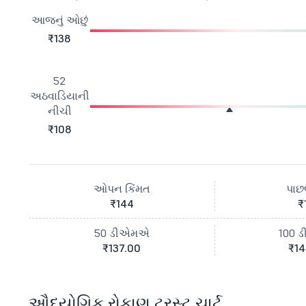
આજનું ઓછું
₹138
52
અઠવાડિયાની
નીચી
₹108
ઓપન કિંમત
પાછલ
₹144
₹
50 ડીએમએ
100 
₹137.00
₹14
ઔદ્યોગિક રોકાણ ટ્રસ્ટ ચાર્ટ