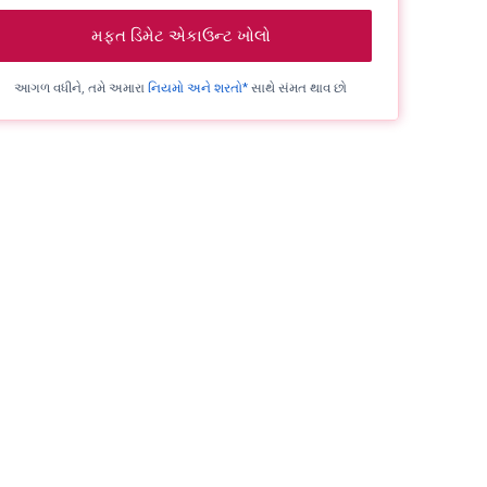
મફત ડિમેટ એકાઉન્ટ ખોલો
આગળ વધીને, તમે અમારા
નિયમો અને શરતો*
સાથે સંમત થાવ છો