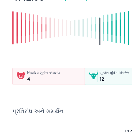
બિયરિશ મૂવિંગ એવરેજ
બુલિશ મૂવિંગ એવરેજ
4
12
પ્રતિરોધ અને સમર્થન
142