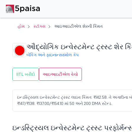
હોમ
સ્ટૉક્સ
આઇઆઇટીએલ શેરની કિંમત
ઔદ્યોગિક ઇન્વેસ્ટમેન્ટ ટ્રસ્ટ શેર ક
બેંકિંગ અને ફાઇનાન્સ
સ્મોલ કેપ
IITL ખરીદો
આઇઆઇટીએલ વેચો
ઇન્ડસ્ટ્રિયલ ઇન્વેસ્ટમેન્ટ ટ્રસ્ટ લાઇવ કિંમત: ₹142.58. તે અગાઉના બંધ
₹147/₹138. ₹137.00/₹154.10 માં 50 અને 200 DMA સ્ટેન્ડ.
ઇન્ડસ્ટ્રિયલ ઇન્વેસ્ટમેન્ટ ટ્રસ્ટ પરફોર્મન્