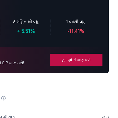
6 મહિનાથી વધુ
1 વર્ષથી વધુ
+
5.51%
-11.41%
હમણાં રોકાણ કરો
થે SIP શરૂ કરો!
સ
5
ઇપીએસ
-3.3