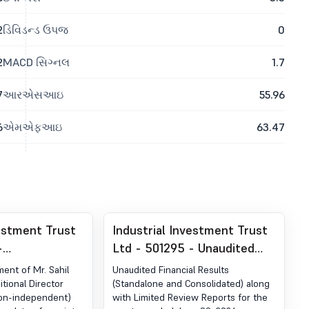
2
ડિવિડન્ડ ઉપજ
0
2
MACD સિગ્નલ
1.7
7
આરએસઆઇ
55.96
6
એમએફઆઇ
63.47
vestment Trust
Industrial Investment Trust
-
Ltd - 501295 - Unaudited
t under
Financial Results
ent of Mr. Sahil
Unaudited Financial Results
 (LODR)-
(Standalone & Consolidated)
tional Director
(Standalone and Consolidated) along
Non-independent)
with Limited Review Reports for the
nagement
Of The Company For The