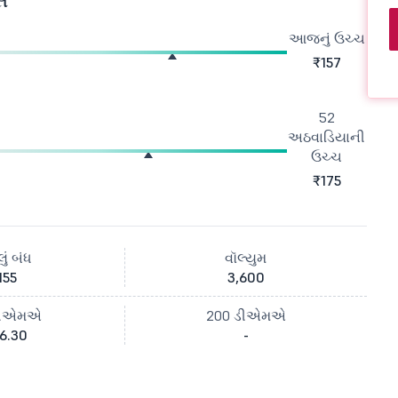
આજનું ઉચ્ચ
₹157
52
અઠવાડિયાની
ઉચ્ચ
₹175
ું બંધ
વૉલ્યુમ
155
3,600
ડીએમએ
200 ડીએમએ
6.30
-