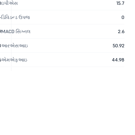
0
ઇપીએસ
15.7
-
ડિવિડન્ડ ઉપજ
0
9
MACD સિગ્નલ
2.6
8
આરએસઆઇ
50.92
6
એમએફઆઇ
44.98