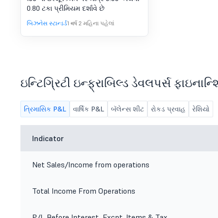
0.80 ટકા પ્રીમિયમ દર્શાવે છે
બિઝનેસ સ્ટાન્ડર્ડ
1 વર્ષ 2 મહિના પહેલાં
ઇન્ટિગ્રિટી ઇન્ફ્રાબિલ્ડ ડેવલપર્સ ફાઇનાન
ત્રિમાસિક P&L
વાર્ષિક P&L
બૅલેન્સ શીટ
રોકડ પ્રવાહ
રેશિયો
Indicator
Net Sales/Income from operations
Total Income From Operations
P/L Before Interest, Excpt. Items & Tax