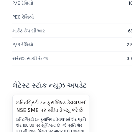
P/E રેશિયો
1
PEG રેશિયો
માર્કેટ કેપ સીઆર
6
P/B રેશિયો
2.
સરેરાશ સાચી રેન્જ
3.
લેટેસ્ટ સ્ટૉક ન્યૂઝ અપડેટ
ઇન્ટિગ્રિટી ઇન્ફ્રાબિલ્ડ ડેવલપર્સ
NSE SME પર સીધા ડેબ્યૂ કરે છે
ઇન્ટિગ્રિટી ઇન્ફ્રાબિલ્ડ ડેવલપર્સ શેર પ્રતિ
શેર 100.80 પર સૂચિબદ્ધ છે, જે પ્રતિ શેર
100 ની ઇશ્યૂ કિંમત પર માત્ર 0.80 અથવા