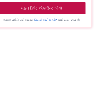
મફત ડિમેટ એકાઉન્ટ ખોલો
આગળ વધીને, તમે અમારા
નિયમો અને શરતો*
સાથે સંમત થાવ છો