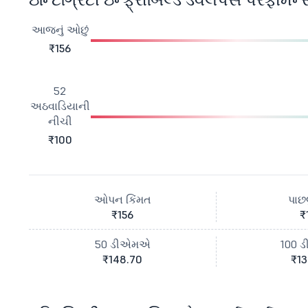
આજનું ઓછું
₹156
52
અઠવાડિયાની
નીચી
₹100
ઓપન કિંમત
પાછલ
₹156
₹
50 ડીએમએ
100 
₹148.70
₹13