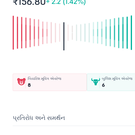
₹156.
80
+
2.2 (1.42%)
બિયરિશ મૂવિંગ એવરેજ
બુલિશ મૂવિંગ એવરેજ
8
6
પ્રતિરોધ અને સમર્થન