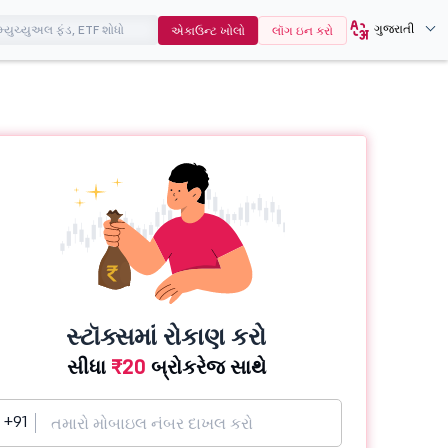
ગુજરાતી
એકાઉન્ટ ખોલો
લૉગ ઇન કરો
સ્ટૉક્સમાં રોકાણ કરો
સીધા
₹20
બ્રોકરેજ સાથે
+91