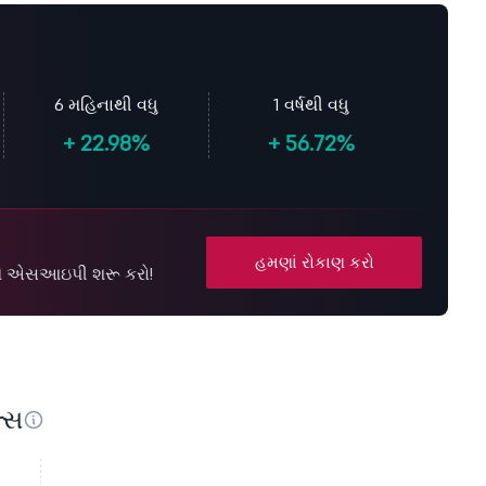
6 મહિનાથી વધુ
1 વર્ષથી વધુ
+
22.98%
+
56.72%
હમણાં રોકાણ કરો
સ સાથે એસઆઇપી શરૂ કરો!
લ્સ