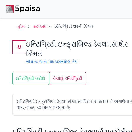
હોમ
સ્ટૉક્સ
ઇન્ટિગ્રિટી શેરની કિંમત
ઇન્ટિગ્રિટી ઇન્ફ્રાબિલ્ડ ડેવલપર્સ શેર
ઇ
કિંમત
સીમેન્ટ અને બાંધકામ
સ્મોલ કેપ
ઇન્ટિગ્રિટી ખરીદો
વેચાણ ઇન્ટિગ્રિટી
ઇન્ટિગ્રિટી ઇન્ફ્રાબિલ્ડ ડેવલપર્સ લાઇવ કિંમત: ₹156.80. તે અગાઉના બં
₹157/₹156. 50 DMA ₹148.70 છે.
ઇન્ટિગ્રિટી ઇન્ફ્રાબિલ્ડ ડેવલપર્સ પરફોર્મન્