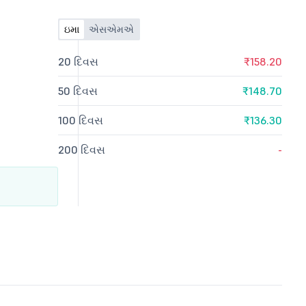
ઇમા
એસએમએ
20 દિવસ
₹158.20
50 દિવસ
₹148.70
100 દિવસ
₹136.30
200 દિવસ
-