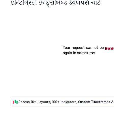
ઇન્ટિગ્રિટી ઇન્ફ્રાબિલ્ડ ડેવલપર્સ ચાર્ટ
Access 10+ Layouts, 100+ Indicators, Custom Timeframes & 