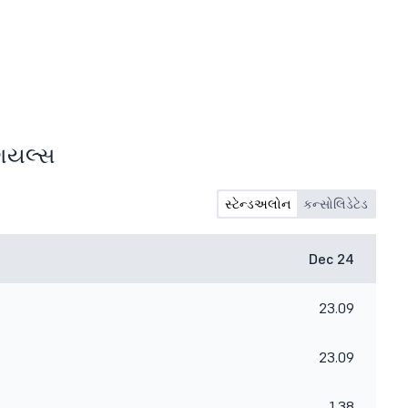
્શિયલ્સ
સ્ટેન્ડઅલોન
કન્સોલિડેટેડ
Dec 24
23.09
23.09
1.38