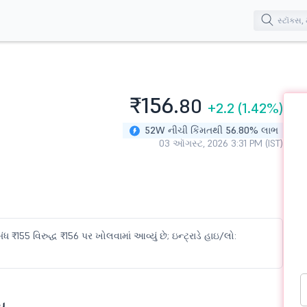
₹156.
80
+2.2
(1.42%)
52W નીચી કિંમતથી 56.80% લાભ
03 ઑગસ્ટ, 2026 3:31 PM (IST)
ધ ₹155 વિરુદ્ધ ₹156 પર ખોલવામાં આવ્યું છે; ઇન્ટ્રાડે હાઇ/લો:
સ