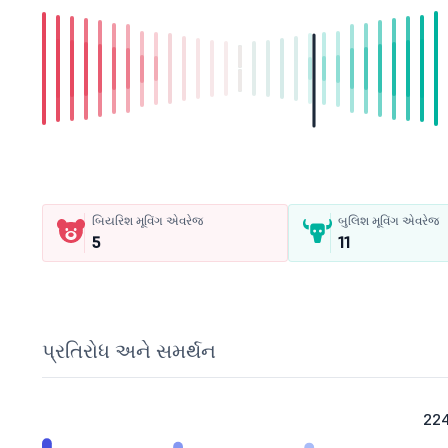
બિયરિશ મૂવિંગ એવરેજ
બુલિશ મૂવિંગ એવરેજ
5
11
પ્રતિરોધ અને સમર્થન
22