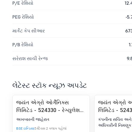
P/E રેશિયો
12.
PEG રેશિયો
-5.
માર્કેટ કેપ સીઆર
67
P/B રેશિયો
1.
સરેરાશ સાચી રેન્જ
9.
લેટેસ્ટ સ્ટૉક ન્યૂઝ અપડેટ
જયંત એગ્રો ઓર્ગેનિક્સ
જયંત એગ્રો ઓર
લિમિટેડ - 524330 - રેગ્યુલેશન
લિમિટેડ - 524
30 (LODR) હેઠળ જાહેરાત -
સેક્રેટરી અને ક
અખબારની જાહેરાત
કંપનીના સચિવ અને
ન્યૂઝપેપર પબ્લિકેશન
ઑફિસરની નિમ
અધિકારીની નિમણૂક
BSE ઇન્ડિયા
5 દિવસ 2 કલાક પહેલાં