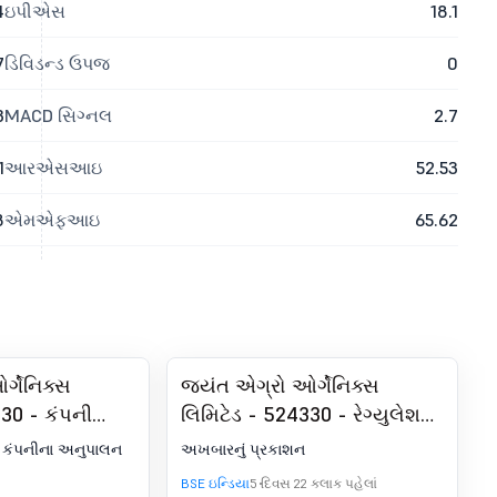
4
ઇપીએસ
18.1
7
ડિવિડન્ડ ઉપજ
0
3
MACD સિગ્નલ
2.7
1
આરએસઆઇ
52.53
8
એમએફઆઇ
65.62
્ગેનિક્સ
જયંત એગ્રો ઓર્ગેનિક્સ
330 - કંપની
લિમિટેડ - 524330 - રેગ્યુલેશન
મ્પ્લાયન્સ
30 (LODR) હેઠળ જાહેરાત -
 કંપનીના અનુપાલન
અખબારનું પ્રકાશન
ણૂક
ન્યૂઝપેપર પબ્લિકેશન
BSE ઇન્ડિયા
5 દિવસ 22 કલાક પહેલાં