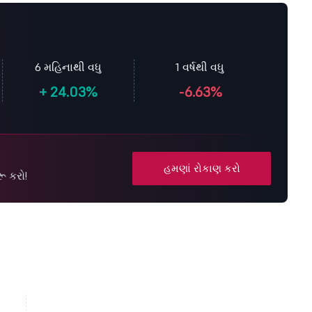
6 મહિનાથી વધુ
1 વર્ષથી વધુ
+
24.03%
-6.63%
હમણાં રોકાણ કરો
ૂ કરો!