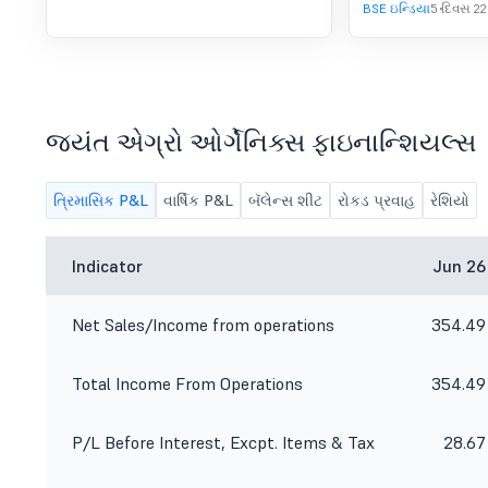
BSE ઇન્ડિયા
5 દિવસ 22
જયંત એગ્રો ઓર્ગેનિક્સ ફાઇનાન્શિયલ્સ
ત્રિમાસિક P&L
વાર્ષિક P&L
બૅલેન્સ શીટ
રોકડ પ્રવાહ
રેશિયો
Indicator
Jun 26
Net Sales/Income from operations
354.49
Total Income From Operations
354.49
P/L Before Interest, Excpt. Items & Tax
28.67