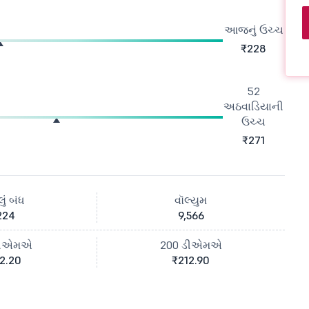
આજનું ઉચ્ચ
₹228
52
અઠવાડિયાની
ઉચ્ચ
₹271
ું બંધ
વૉલ્યુમ
224
9,566
ડીએમએ
200 ડીએમએ
2.20
₹212.90