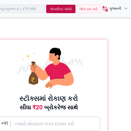
ગુજરાતી
એકાઉન્ટ ખોલો
લૉગ ઇન કરો
સ્ટૉક્સમાં રોકાણ કરો
સીધા
₹20
બ્રોકરેજ સાથે
+91