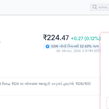
₹224.
47
+0.27
(0.12%)
ત
52W નીચી કિંમતથી 52.43% લાભ
06 ઑગસ્ટ, 2026 3:31 PM (IST)
િરુદ્ધ ₹224 પર ખોલવામાં આવ્યું છે; ઇન્ટ્રાડે હાઇ/લો: ₹228/₹221.