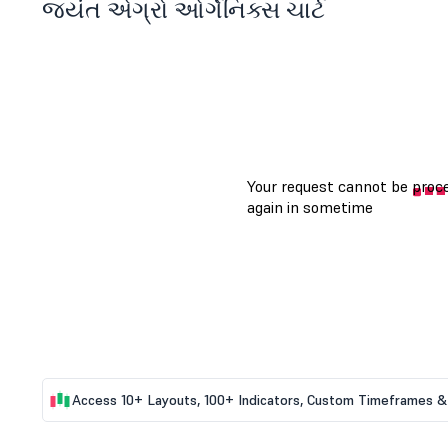
જયંત એગ્રો ઓર્ગેનિક્સ ચાર્ટ
Access 10+ Layouts, 100+ Indicators, Custom Timeframes & 