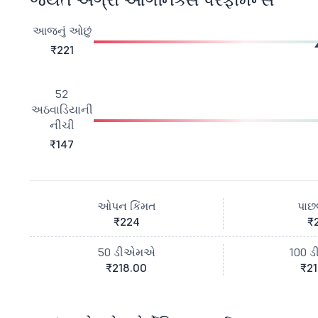
આજનું ઓછું
₹221
52
અઠવાડિયાની
નીચી
₹147
ઓપન કિંમત
પાછલ
₹224
₹
50 ડીએમએ
100 
₹218.00
₹21