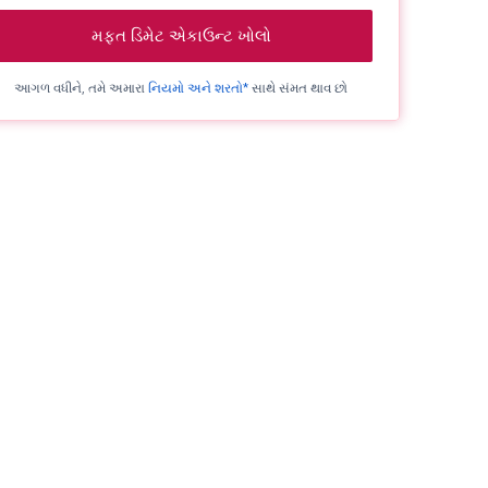
મફત ડિમેટ એકાઉન્ટ ખોલો
આગળ વધીને, તમે અમારા
નિયમો અને શરતો*
સાથે સંમત થાવ છો