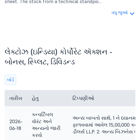
sheet. The stock from a technical standpoi...
વધુ જુઓ
લેક્ટોઝ (ઇન્ડિયા) કોર્પોરેટ ઍક્શન -
બોનસ, સ્પ્લિટ, ડિવિડન્ડ
બોર્ડ
તારીખ
હેતુ
ટિપ્પણીઓ
કન્વર્ટિબલ
અન્ય બાબતો સાથે, 1 ને ધ્યાનમાં લ
2026-
વૉરંટ અને
ફાળવવામાં આવેલ 15,00,000 કન્વ
06-18
અન્યનો જારી
ડીલર્સ LLP. 2. અન્ય બિઝનેસ બા
કરવો