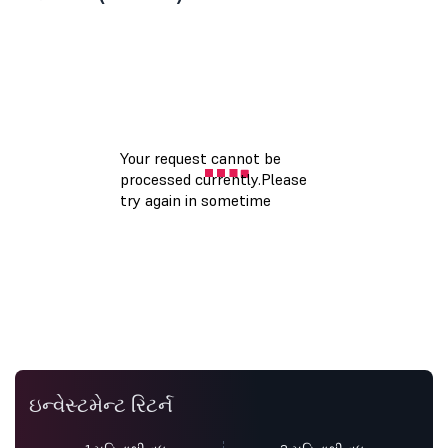
ઇન્વેસ્ટમેન્ટ રિટર્ન