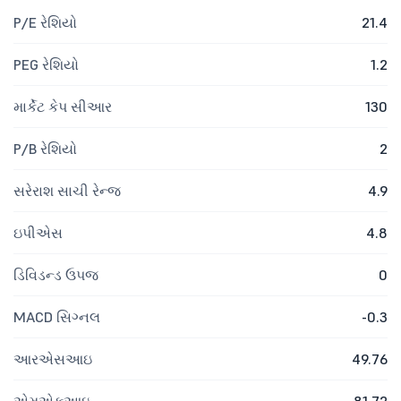
P/E રેશિયો
21.4
PEG રેશિયો
1.2
માર્કેટ કેપ સીઆર
130
P/B રેશિયો
2
સરેરાશ સાચી રેન્જ
4.9
ઇપીએસ
4.8
ડિવિડન્ડ ઉપજ
0
MACD સિગ્નલ
-0.3
આરએસઆઇ
49.76