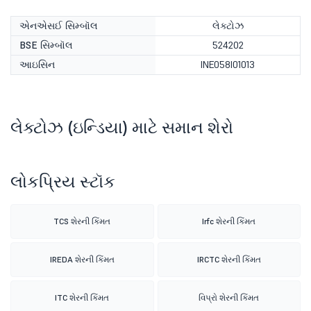
એનએસઈ સિમ્બૉલ
લેક્ટોઝ
BSE સિમ્બૉલ
524202
આઇસિન
INE058I01013
લેક્ટોઝ (ઇન્ડિયા) માટે સમાન શેરો
લોકપ્રિય સ્ટૉક
TCS શેરની કિંમત
Irfc શેરની કિંમત
IREDA શેરની કિંમત
IRCTC શેરની કિંમત
ITC શેરની કિંમત
વિપ્રો શેરની કિંમત