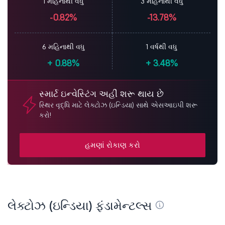
1 મહિનાથી વધુ
3 મહિનાથી વધુ
-0.82%
-13.78%
6 મહિનાથી વધુ
1 વર્ષથી વધુ
+
0.88%
+
3.48%
સ્માર્ટ ઇન્વેસ્ટિંગ અહીં શરૂ થાય છે
સ્થિર વૃદ્ધિ માટે લેક્ટોઝ (ઇન્ડિયા) સાથે એસઆઇપી શરૂ
કરો!
હમણાં રોકાણ કરો
લેક્ટોઝ (ઇન્ડિયા) ફંડામેન્ટલ્સ