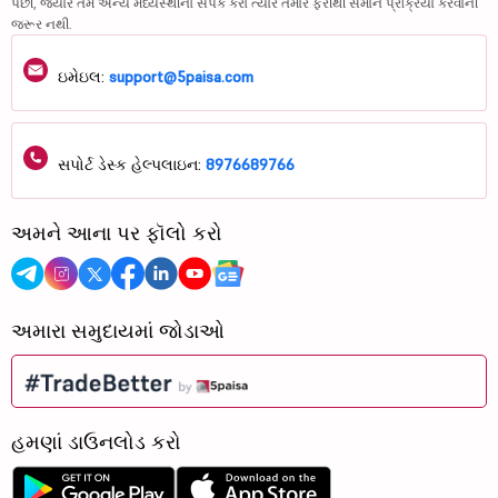
પછી, જ્યારે તમે અન્ય મધ્યસ્થીનો સંપર્ક કરો ત્યારે તમારે ફરીથી સમાન પ્રક્રિયા કરવાની
જરૂર નથી.
ઇમેઇલ:
support@5paisa.com
સપોર્ટ ડેસ્ક હેલ્પલાઇન:
8976689766
અમને આના પર ફૉલો કરો
અમારા સમુદાયમાં જોડાઓ
હમણાં ડાઉનલોડ કરો