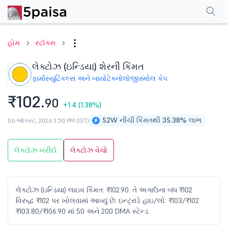
પરફોર્મન્સ
ફાઇનાન્શિયલ્સ
ટેક્નિકલ
ઇવેન્ટ્સ
શેરહોલ્ડિંગ પેટર્ન
વધુ
એફએ
હોમ
સ્ટૉક્સ
લેક્ટોઝ (ઇન્ડિયા) શેરની કિંમત
ફાર્માસ્યુટિકલ્સ અને બાયોટેક્નોલોજી
સ્મોલ કેપ
₹102.
90
+1.4
(1.38%)
52W નીચી કિંમતથી 35.38% લાભ
06 ઑગસ્ટ, 2026 3:50 PM (IST)
લેક્ટોઝ ખરીદો
લેક્ટોઝ વેચો
લેક્ટોઝ (ઇન્ડિયા) લાઇવ કિંમત: ₹102.90. તે અગાઉના બંધ ₹102
વિરુદ્ધ ₹102 પર ખોલવામાં આવ્યું છે; ઇન્ટ્રાડે હાઇ/લો: ₹103/₹102.
₹103.80/₹106.90 માં 50 અને 200 DMA સ્ટેન્ડ.