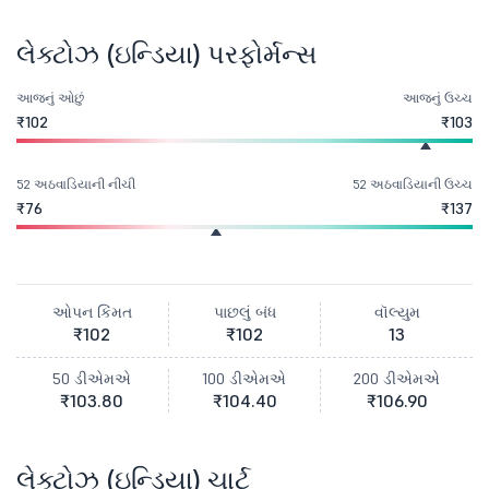
લેક્ટોઝ (ઇન્ડિયા) પરફોર્મન્સ
આજનું ઓછું
આજનું ઉચ્ચ
₹102
₹103
52 અઠવાડિયાની નીચી
52 અઠવાડિયાની ઉચ્ચ
₹76
₹137
ઓપન કિંમત
પાછલું બંધ
વૉલ્યુમ
₹102
₹102
13
50 ડીએમએ
100 ડીએમએ
200 ડીએમએ
₹103.80
₹104.40
₹106.90
લેક્ટોઝ (ઇન્ડિયા) ચાર્ટ