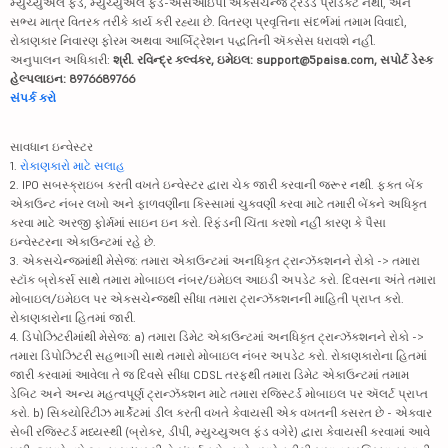
મ્યુચ્યુઅલ ફંડ, મ્યુચ્યુઅલ ફંડ-એસઆઇપી એક્સચેન્જ ટ્રેડેડ પ્રૉડક્ટ નથી, અને
સભ્ય માત્ર વિતરક તરીકે કાર્ય કરી રહ્યા છે. વિતરણ પ્રવૃત્તિના સંદર્ભમાં તમામ વિવાદો,
રોકાણકાર નિવારણ ફોરમ અથવા આર્બિટ્રેશન પદ્ધતિની ઍક્સેસ ધરાવશે નહીં.
અનુપાલન અધિકારી:
શ્રી. રવિન્દ્ર કલ્વંકર, ઇમેઇલ: support@5paisa.com, સપોર્ટ ડેસ્ક
હેલ્પલાઇન: 8976689766
સંપર્ક કરો
સાવધાન ઇન્વેસ્ટર
1.
રોકાણકારો માટે સલાહ
2. IPO સબસ્ક્રાઇબ કરતી વખતે ઇન્વેસ્ટર દ્વારા ચેક જારી કરવાની જરૂર નથી. ફક્ત બેંક
એકાઉન્ટ નંબર લખો અને ફાળવણીના કિસ્સામાં ચુકવણી કરવા માટે તમારી બેંકને અધિકૃત
કરવા માટે અરજી ફોર્મમાં સાઇન ઇન કરો. રિફંડની ચિંતા કરશો નહીં કારણ કે પૈસા
ઇન્વેસ્ટરના એકાઉન્ટમાં રહે છે.
3. એક્સચેન્જમાંથી મેસેજ: તમારા એકાઉન્ટમાં અનધિકૃત ટ્રાન્ઝૅક્શનને રોકો -> તમારા
સ્ટૉક બ્રોકર્સ સાથે તમારા મોબાઇલ નંબર/ઇમેઇલ આઇડી અપડેટ કરો. દિવસના અંતે તમારા
મોબાઇલ/ઇમેઇલ પર એક્સચેન્જથી સીધા તમારા ટ્રાન્ઝૅક્શનની માહિતી પ્રાપ્ત કરો.
રોકાણકારોના હિતમાં જારી.
4. ડિપોઝિટરીમાંથી મેસેજ: a) તમારા ડિમેટ એકાઉન્ટમાં અનધિકૃત ટ્રાન્ઝૅક્શનને રોકો ->
તમારા ડિપોઝિટરી સહભાગી સાથે તમારો મોબાઇલ નંબર અપડેટ કરો. રોકાણકારોના હિતમાં
જારી કરવામાં આવેલા તે જ દિવસે સીધા CDSL તરફથી તમારા ડિમેટ એકાઉન્ટમાં તમામ
ડેબિટ અને અન્ય મહત્વપૂર્ણ ટ્રાન્ઝૅક્શન માટે તમારા રજિસ્ટર્ડ મોબાઇલ પર ઍલર્ટ પ્રાપ્ત
કરો. b) સિક્યોરિટીઝ માર્કેટમાં ડીલ કરતી વખતે કેવાયસી એક વખતની કસરત છે - એકવાર
સેબી રજિસ્ટર્ડ મધ્યસ્થી (બ્રોકર, ડીપી, મ્યુચ્યુઅલ ફંડ વગેરે) દ્વારા કેવાયસી કરવામાં આવે