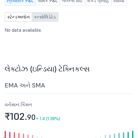
ત્રિમાસિક P&L
વાર્ષિક P&L
બૅલેન્સ શીટ
રોકડ પ્રવાહ
રેશિયો
સ્ટેન્ડઅલોન
કન્સોલિડેટેડ
No data available.
લેક્ટોઝ (ઇન્ડિયા) ટેક્નિકલ્સ
EMA અને SMA
વર્તમાન કિંમત
₹102.
90
+
1.4 (1.38%)