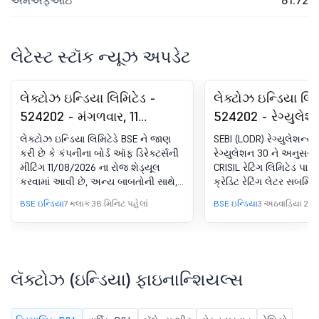
એમએફઆઇ
81.72
લેટેસ્ટ સ્ટૉક ન્યૂઝ અપડેટ
લેક્ટોઝ ઇન્ડિયા લિમિટેડ -
લેક્ટોઝ ઇન્ડિયા લિમ
524202 - મંગળવાર, 11
524202 - રેગ્યુલેશ
ઓગસ્ટ, 2026 ના રોજ
30(LODR) હેઠળ જાહ
લેક્ટોઝ ઇન્ડિયા લિમિટેડે BSE ને જાણ
SEBI (LODR) રેગ્યુલેશન્સ 
આયોજિત મીટિંગ માટે બોર્ડ
ક્રેડિટ રેટિંગ
કરી છે કે કંપનીના બોર્ડ ઑફ ડિરેક્ટર્સની
રેગ્યુલેશન 30 ને અનુસરી
મીટિંગ 11/08/2026 ના રોજ શેડ્યૂલ
CRISIL રેટિંગ લિમિટેડ પાસેથ
મીટિંગની સૂચના
કરવામાં આવી છે, અન્ય બાબતોની સાથે, 1
ક્રેડિટ રેટિંગ લેટર સબમ
ને ધ્યાનમાં લેવા અને મંજૂરી આપવા માટે.
BSE ઇન્ડિયા
7 કલાક 38 મિનિટ પહેલાં
BSE ઇન્ડિયા
3 અઠવાડિયા 2 દિ
30 જૂન, 2026 ના રોજ સમાપ્ત થયેલ
પ્રથમ ત્રિમાસિક માટે કંપનીના વૈધાનિક
ઑડિટર દ્વારા જારી કરેલ મર્યાદિત સમીક્ષા
રિપોર્ટ સાથે કંપનીના બિન-ઑડિટ કરેલા
ફાઇનાન્શિયલ પરિણામોને ધ્યાનમાં લેવા
લૅક્ટોઝ (ઇન્ડિયા) ફાઇનાન્શિયલ્સ
અને મંજૂરી આપવા માટે; 2. અધ્યક્ષની
પરવાનગી સાથે કોઈપણ અન્ય
બિઝનેસને ધ્યાનમાં લેવા માટે