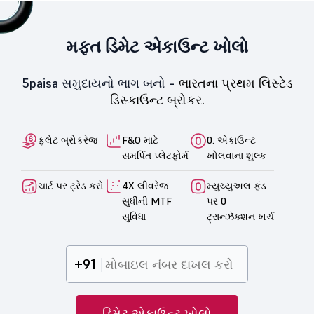
મફત ડિમેટ એકાઉન્ટ ખોલો
5paisa સમુદાયનો ભાગ બનો -
ભારતના પ્રથમ લિસ્ટેડ
ડિસ્કાઉન્ટ બ્રોકર.
ફ્લેટ બ્રોકરેજ
F&O માટે
0. એકાઉન્ટ
સમર્પિત પ્લેટફોર્મ
ખોલવાના શુલ્ક
ચાર્ટ પર ટ્રેડ કરો
4X લીવરેજ
મ્યુચ્યુઅલ ફંડ
સુધીની MTF
પર 0
સુવિધા
ટ્રાન્ઝૅક્શન ખર્ચ
+91
ડિમેટ એકાઉન્ટ ખોલો