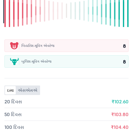
8
બિયરિશ મૂવિંગ એવરેજ
8
બુલિશ મૂવિંગ એવરેજ
ઇમા
એસએમએ
20 દિવસ
₹102.60
50 દિવસ
₹103.80
100 દિવસ
₹104.40