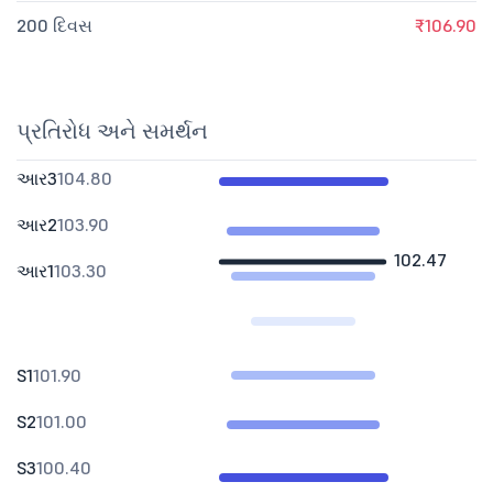
200 દિવસ
₹106.90
પ્રતિરોધ અને સમર્થન
આર3
104.80
આર2
103.90
102.47
આર1
103.30
S1
101.90
S2
101.00
S3
100.40