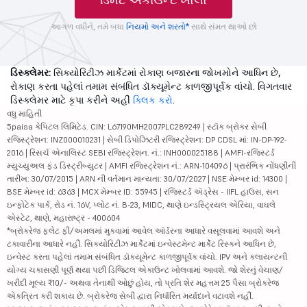
આગળ વધીને, તમે બધા
નિયમો અને શરતો*
સાથે સંમત થાઓ છો
ડિસ્ક્લેમર:
સિક્યોરિટીઝ માર્કેટમાં રોકાણ બજારના જોખમોને આધિન છે,
રોકાણ કરતા પહેલાં તમામ સંબંધિત ડૉક્યૂમેન્ટ કાળજીપૂર્વક વાંચો. વિગતવાર
ડિસ્ક્લેમર માટે કૃપા કરીને અહીં
ક્લિક કરો
.
વધુ માહિતી
5paisa કેપિટલ લિમિટેડ. CIN: L67190MH2007PLC289249 | સ્ટૉક બ્રોકર સેબી
રજિસ્ટ્રેશન: INZ000010231 | સેબી ડિપોઝિટરી રજિસ્ટ્રેશન: DP CDSL માં: IN-DP-192-
2016 | રિસર્ચ એનાલિસ્ટ SEBI રજિસ્ટ્રેશન. નં.: INH000025188 | AMFI-રજિસ્ટર્ડ
મ્યુચ્યુઅલ ફંડ ડિસ્ટ્રીબ્યુટર | AMFI રજિસ્ટ્રેશન નં.: ARN-104096 | પ્રારંભિક નોંધણીની
તારીખ: 30/07/2015 | ARN ની વર્તમાન માન્યતા: 30/07/2027 | NSE મેમ્બર id: 14300 |
BSE મેમ્બર id: 6363 | MCX મેમ્બર ID: 55945 | રજિસ્ટર્ડ ઍડ્રેસ - IIFL હાઉસ, સન
ઇન્ફોટેક પાર્ક, રોડ નં. 16V, પ્લોટ નં. B-23, MIDC, થાણે ઇન્ડસ્ટ્રિયલ એરિયા, વાઘલે
એસ્ટેટ, થાણે, મહારાષ્ટ્ર - 400604
*બ્રોકરેજ ફ્લેટ ફી/અમલમાં મુકવામાં આવેલ ઑર્ડરના આધારે વસૂલવામાં આવશે અને
ટકાવારીના આધારે નહીં. સિક્યોરિટીઝ માર્કેટમાં ઇન્વેસ્ટમેન્ટ માર્કેટ રિસ્કને આધિન છે,
ઇન્વેસ્ટ કરતા પહેલાં તમામ સંબંધિત ડૉક્યૂમેન્ટ કાળજીપૂર્વક વાંચો. IPV અને ક્લાયન્ટની
યોગ્ય ચકાસણી પૂર્ણ થયા પછી ડિજિટલ એકાઉન્ટ ખોલવામાં આવશે. જો શેરનું વેચાણ/
ખરીદી મૂલ્ય ₹10/- અથવા તેનાથી ઓછું હોય, તો પ્રતિ શેર મહત્તમ 25 પૈસા બ્રોકરેજ
એકત્રિત કરી શકાય છે. બ્રોકરેજ સેબી દ્વારા નિર્ધારિત મર્યાદાને વટાવશે નહીં.