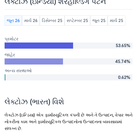
લેક્ટોઝ (ઇન્ડિયા) શેરહોલ્ડિંગ પેટર્ન
જૂન 26
માર્ચ 26
ડિસેમ્બર 25
સપ્ટેમ્બર 25
જૂન 25
માર્ચ 25
પ્રમોટર
53.65%
જાહેર
45.74%
અન્ય સંસ્થાઓ
0.62%
લેક્ટોઝ (ભારત) વિશે
લેક્ટોઝ (ઇન્ડિયા) એક ફાર્માસ્યુટિકલ કંપની છે અને તે ઉત્પાદન, વેપાર અને
નોકરીના કામ અને ફાર્માસ્યુટિકલ ઉત્પાદનોના ઉત્પાદનના વ્યવસાયમાં
સંલગ્ન છે.