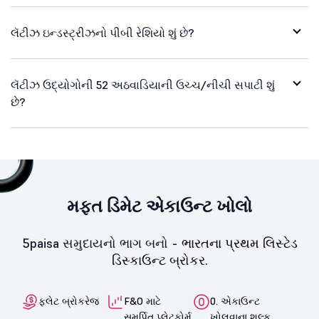
લૅટીઝ ઇન્ડસ્ટ્રીઝનો પીબી રેશિયો શું છે?
લૅટીઝ ઉદ્યોગોની 52 અઠવાડિયાની ઉચ્ચ/નીચી સપાટી શું
છે?
મફત ડિમેટ એકાઉન્ટ ખોલો
5paisa સમુદાયનો ભાગ બનો -
ભારતના પ્રથમ લિસ્ટેડ
ડિસ્કાઉન્ટ બ્રોકર.
ફ્લેટ બ્રોકરેજ
F&O માટે
0. એકાઉન્ટ
સમર્પિત પ્લેટફોર્મ
ખોલવાના શુલ્ક