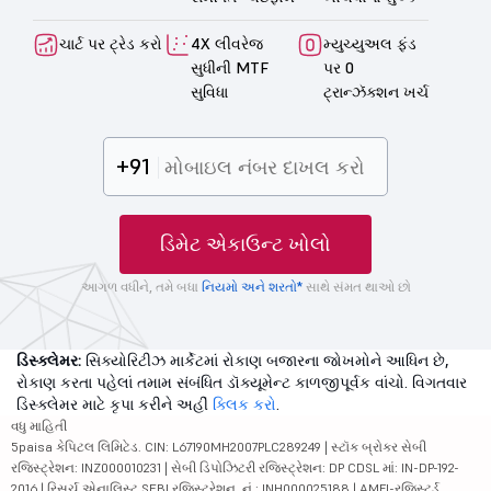
ચાર્ટ પર ટ્રેડ કરો
4X લીવરેજ
મ્યુચ્યુઅલ ફંડ
સુધીની MTF
પર 0
સુવિધા
ટ્રાન્ઝૅક્શન ખર્ચ
+91
ડિમેટ એકાઉન્ટ ખોલો
આગળ વધીને, તમે બધા
નિયમો અને શરતો*
સાથે સંમત થાઓ છો
ડિસ્ક્લેમર:
સિક્યોરિટીઝ માર્કેટમાં રોકાણ બજારના જોખમોને આધિન છે,
રોકાણ કરતા પહેલાં તમામ સંબંધિત ડૉક્યૂમેન્ટ કાળજીપૂર્વક વાંચો. વિગતવાર
ડિસ્ક્લેમર માટે કૃપા કરીને અહીં
ક્લિક કરો
.
વધુ માહિતી
5paisa કેપિટલ લિમિટેડ. CIN: L67190MH2007PLC289249 | સ્ટૉક બ્રોકર સેબી
રજિસ્ટ્રેશન: INZ000010231 | સેબી ડિપોઝિટરી રજિસ્ટ્રેશન: DP CDSL માં: IN-DP-192-
2016 | રિસર્ચ એનાલિસ્ટ SEBI રજિસ્ટ્રેશન. નં.: INH000025188 | AMFI-રજિસ્ટર્ડ