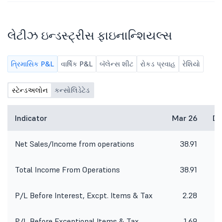
લેટીઝ ઇન્ડસ્ટ્રીસ ફાઇનાન્શિયલ્સ
ત્રિમાસિક P&L
વાર્ષિક P&L
બૅલેન્સ શીટ
રોકડ પ્રવાહ
રેશિયો
સ્ટેન્ડઅલોન
કન્સોલિડેટેડ
Indicator
Mar 26
De
Net Sales/Income from operations
38.91
3
Total Income From Operations
38.91
3
P/L Before Interest, Excpt. Items & Tax
2.28
P/L Before Exceptional Items & Tax
1.69