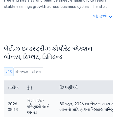
free and has a strong balance sheet enabling it to report
stable earnings growth across business cycles. The sto...
વધુ જુઓ
લેટીઝ ઇન્ડસ્ટ્રીઝ કોર્પોરેટ ઍક્શન -
બોનસ, સ્પ્લિટ, ડિવિડન્ડ
બોર્ડ
વિભાજન
બોનસ
તારીખ
હેતુ
ટિપ્પણીઓ
ત્રિમાસિક
2026-
30 જૂન, 2026 ના રોજ સમાપ્ત 
પરિણામો અને
08-13
બાબતો માટે ફાઇનાન્શિયલ પરિણામો
અન્ય