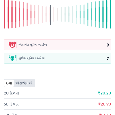
9
બિયરિશ મૂવિંગ એવરેજ
7
બુલિશ મૂવિંગ એવરેજ
ઇમા
એસએમએ
20 દિવસ
₹20.20
50 દિવસ
₹20.90