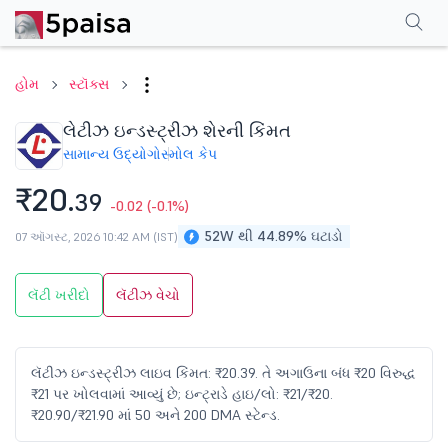
પરફોર્મન્સ
ફાઇનાન્શિયલ્સ
ટેક્નિકલ
ઇવેન્ટ્સ
શેરહોલ્ડિંગ પેટર્ન
વધુ
એફએ
હોમ
સ્ટૉક્સ
લેટીઝ ઇન્ડસ્ટ્રીઝ શેરની કિંમત
સામાન્ય ઉદ્યોગો
સ્મોલ કેપ
₹20.
39
-0.02
(-0.1%)
52W થી 44.89% ઘટાડો
07 ઑગસ્ટ, 2026 10:42 AM (IST)
લૅટી ખરીદો
લૅટીઝ વેચો
લૅટીઝ ઇન્ડસ્ટ્રીઝ લાઇવ કિંમત: ₹20.39. તે અગાઉના બંધ ₹20 વિરુદ્ધ
₹21 પર ખોલવામાં આવ્યું છે; ઇન્ટ્રાડે હાઇ/લો: ₹21/₹20.
₹20.90/₹21.90 માં 50 અને 200 DMA સ્ટેન્ડ.