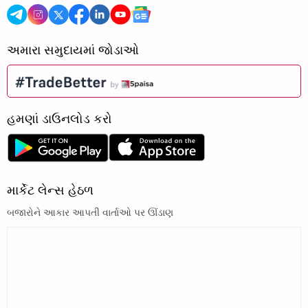
અમારા સમુદાયમાં જોડાઓ
હમણાં ડાઉનલોડ કરો
માર્કેટ લેન્સ હેઠળ
બજારોને આકાર આપતી વાર્તાઓ પર ઊંડાણ