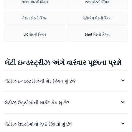
NHPC શેરની કિંમત
Rvnl શેરની કિંમત
વેદાંત શેરની કિંમત
પેટીએમ શેરની કિંમત
LIC શેરની કિંમત
Bhel શેરની કિંમત
લૅટી ઇન્ડસ્ટ્રીઝ અંગે વારંવાર પૂછાતા પ્રશ્નો
લૅટીઝ ઇન્ડસ્ટ્રીઝની શેર કિંમત શું છે?
લૅટીઝ ઉદ્યોગોની માર્કેટ કેપ શું છે?
લૅટીઝ ઉદ્યોગોનો P/E રેશિયો શું છે?