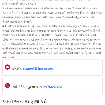
ઇન્વેસ્ટરના એકાઉન્ટમાં રહે છે.
3. એક્સચેન્જમાંથી મેસેજ: તમારા એકાઉન્ટમાં અનધિકૃત ટ્રાન્ઝૅક્શનને રોકો -> તમારા
સ્ટૉક બ્રોકર્સ સાથે તમારા મોબાઇલ નંબર/ઇમેઇલ આઇડી અપડેટ કરો. દિવસના અંતે તમારા
મોબાઇલ/ઇમેઇલ પર એક્સચેન્જથી સીધા તમારા ટ્રાન્ઝૅક્શનની માહિતી પ્રાપ્ત કરો.
રોકાણકારોના હિતમાં જારી.
4. ડિપોઝિટરીમાંથી મેસેજ: a) તમારા ડિમેટ એકાઉન્ટમાં અનધિકૃત ટ્રાન્ઝૅક્શનને રોકો ->
તમારા ડિપોઝિટરી સહભાગી સાથે તમારો મોબાઇલ નંબર અપડેટ કરો. રોકાણકારોના હિતમાં
જારી કરવામાં આવેલા તે જ દિવસે સીધા CDSL તરફથી તમારા ડિમેટ એકાઉન્ટમાં તમામ
ડેબિટ અને અન્ય મહત્વપૂર્ણ ટ્રાન્ઝૅક્શન માટે તમારા રજિસ્ટર્ડ મોબાઇલ પર ઍલર્ટ પ્રાપ્ત
કરો. b) સિક્યોરિટીઝ માર્કેટમાં ડીલ કરતી વખતે કેવાયસી એક વખતની કસરત છે - એકવાર
સેબી રજિસ્ટર્ડ મધ્યસ્થી (બ્રોકર, ડીપી, મ્યુચ્યુઅલ ફંડ વગેરે) દ્વારા કેવાયસી કરવામાં આવે
પછી, જ્યારે તમે અન્ય મધ્યસ્થીનો સંપર્ક કરો ત્યારે તમારે ફરીથી સમાન પ્રક્રિયા કરવાની
જરૂર નથી.
ઇમેઇલ:
support@5paisa.com
સપોર્ટ ડેસ્ક હેલ્પલાઇન:
8976689766
અમને આના પર ફૉલો કરો