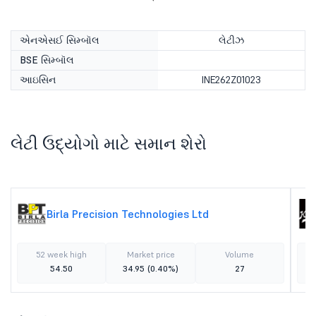
એનએસઈ સિમ્બૉલ
લેટીઝ
BSE સિમ્બૉલ
આઇસિન
INE262Z01023
લેટી ઉદ્યોગો માટે સમાન શેરો
Birla Precision Technologies Ltd
52 week high
Market price
Volume
54.50
34.95
(0.40%)
27