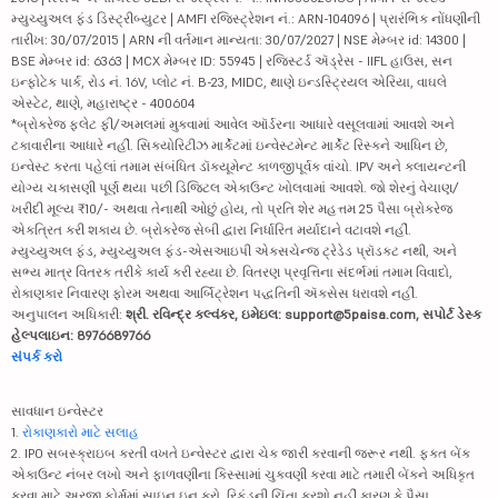
મ્યુચ્યુઅલ ફંડ ડિસ્ટ્રીબ્યુટર | AMFI રજિસ્ટ્રેશન નં.: ARN-104096 | પ્રારંભિક નોંધણીની
તારીખ: 30/07/2015 | ARN ની વર્તમાન માન્યતા: 30/07/2027 | NSE મેમ્બર id: 14300 |
BSE મેમ્બર id: 6363 | MCX મેમ્બર ID: 55945 | રજિસ્ટર્ડ ઍડ્રેસ - IIFL હાઉસ, સન
ઇન્ફોટેક પાર્ક, રોડ નં. 16V, પ્લોટ નં. B-23, MIDC, થાણે ઇન્ડસ્ટ્રિયલ એરિયા, વાઘલે
એસ્ટેટ, થાણે, મહારાષ્ટ્ર - 400604
*બ્રોકરેજ ફ્લેટ ફી/અમલમાં મુકવામાં આવેલ ઑર્ડરના આધારે વસૂલવામાં આવશે અને
ટકાવારીના આધારે નહીં. સિક્યોરિટીઝ માર્કેટમાં ઇન્વેસ્ટમેન્ટ માર્કેટ રિસ્કને આધિન છે,
ઇન્વેસ્ટ કરતા પહેલાં તમામ સંબંધિત ડૉક્યૂમેન્ટ કાળજીપૂર્વક વાંચો. IPV અને ક્લાયન્ટની
યોગ્ય ચકાસણી પૂર્ણ થયા પછી ડિજિટલ એકાઉન્ટ ખોલવામાં આવશે. જો શેરનું વેચાણ/
ખરીદી મૂલ્ય ₹10/- અથવા તેનાથી ઓછું હોય, તો પ્રતિ શેર મહત્તમ 25 પૈસા બ્રોકરેજ
એકત્રિત કરી શકાય છે. બ્રોકરેજ સેબી દ્વારા નિર્ધારિત મર્યાદાને વટાવશે નહીં.
મ્યુચ્યુઅલ ફંડ, મ્યુચ્યુઅલ ફંડ-એસઆઇપી એક્સચેન્જ ટ્રેડેડ પ્રૉડક્ટ નથી, અને
સભ્ય માત્ર વિતરક તરીકે કાર્ય કરી રહ્યા છે. વિતરણ પ્રવૃત્તિના સંદર્ભમાં તમામ વિવાદો,
રોકાણકાર નિવારણ ફોરમ અથવા આર્બિટ્રેશન પદ્ધતિની ઍક્સેસ ધરાવશે નહીં.
અનુપાલન અધિકારી:
શ્રી. રવિન્દ્ર કલ્વંકર, ઇમેઇલ: support@5paisa.com, સપોર્ટ ડેસ્ક
હેલ્પલાઇન: 8976689766
સંપર્ક કરો
સાવધાન ઇન્વેસ્ટર
1.
રોકાણકારો માટે સલાહ
2. IPO સબસ્ક્રાઇબ કરતી વખતે ઇન્વેસ્ટર દ્વારા ચેક જારી કરવાની જરૂર નથી. ફક્ત બેંક
એકાઉન્ટ નંબર લખો અને ફાળવણીના કિસ્સામાં ચુકવણી કરવા માટે તમારી બેંકને અધિકૃત
કરવા માટે અરજી ફોર્મમાં સાઇન ઇન કરો. રિફંડની ચિંતા કરશો નહીં કારણ કે પૈસા