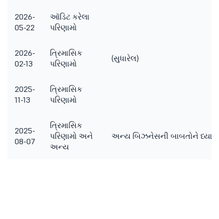
2026-
ઑડિટ કરેલા
05-22
પરિણામો
2026-
ત્રિમાસિક
(સુધારેલ)
02-13
પરિણામો
2025-
ત્રિમાસિક
11-13
પરિણામો
ત્રિમાસિક
2025-
પરિણામો અને
અન્ય બિઝનેસની બાબતોને ધ્યાનમાં
08-07
અન્ય