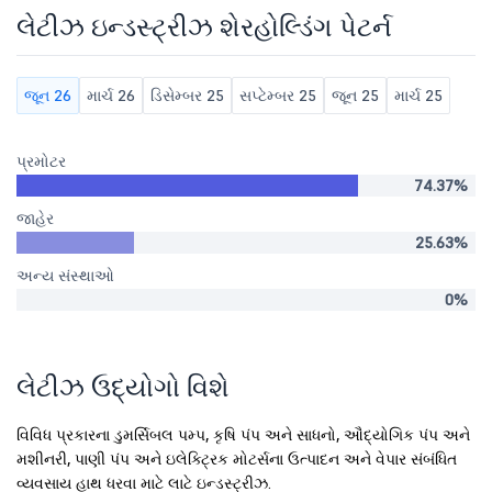
લેટીઝ ઇન્ડસ્ટ્રીઝ શેરહોલ્ડિંગ પેટર્ન
જૂન 26
માર્ચ 26
ડિસેમ્બર 25
સપ્ટેમ્બર 25
જૂન 25
માર્ચ 25
પ્રમોટર
74.37%
જાહેર
25.63%
અન્ય સંસ્થાઓ
0%
લેટીઝ ઉદ્યોગો વિશે
વિવિધ પ્રકારના ડુમર્સિબલ પમ્પ, કૃષિ પંપ અને સાધનો, ઔદ્યોગિક પંપ અને
મશીનરી, પાણી પંપ અને ઇલેક્ટ્રિક મોટર્સના ઉત્પાદન અને વેપાર સંબંધિત
વ્યવસાય હાથ ધરવા માટે લાટે ઇન્ડસ્ટ્રીઝ.