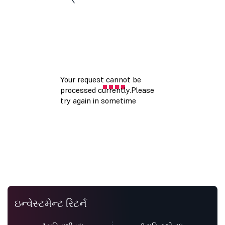
ઇન્વેસ્ટમેન્ટ રિટર્ન