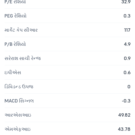
P/E રેશિયો
32.9
PEG રેશિયો
0.3
માર્કેટ કેપ સીઆર
117
P/B રેશિયો
4.9
સરેરાશ સાચી રેન્જ
0.9
ઇપીએસ
0.6
ડિવિડન્ડ ઉપજ
0
MACD સિગ્નલ
-0.3
આરએસઆઇ
49.82
એમએફઆઇ
43.78