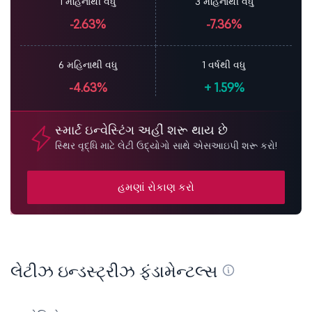
1 મહિનાથી વધુ
3 મહિનાથી વધુ
-2.63%
-7.36%
6 મહિનાથી વધુ
1 વર્ષથી વધુ
-4.63%
+
1.59%
સ્માર્ટ ઇન્વેસ્ટિંગ અહીં શરૂ થાય છે
સ્થિર વૃદ્ધિ માટે લેટી ઉદ્યોગો સાથે એસઆઇપી શરૂ કરો!
હમણાં રોકાણ કરો
લેટીઝ ઇન્ડસ્ટ્રીઝ ફંડામેન્ટલ્સ