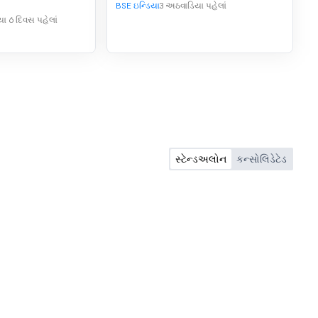
રિમાસિક માટે
(5)
BSE ઇન્ડિયા
3 અઠવાડિયા પહેલાં
ગ જવાબદારીઓ
ા 6 દિવસ પહેલાં
વશ્યકતાઓ)
5ના 32(1).
સ્ટેન્ડઅલોન
કન્સોલિડેટેડ