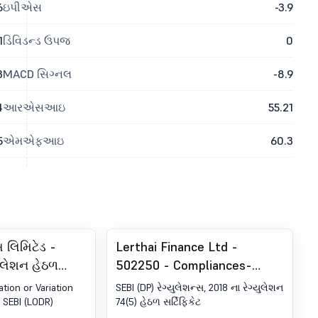
6
ઇપીએસ
-3.9
1
ડિવિડન્ડ ઉપજ
0
3
MACD સિગ્નલ
-8.9
4
આરએસઆઇ
55.21
5
એમએફઆઇ
60.3
સ લિમિટેડ -
Lerthai Finance Ltd -
ુલેશન હેઠળ
502250 - Compliances-
રફારનું
Certificate under Reg. SEBI
tion or Variation
SEBI (DP) રેગ્યુલેશન્સ, 2018 ના રેગ્યુલેશન
જૂન, 2026 ના રોજ
(DP) રેગ્યુલેશન્સ, 2018 ના 74
f SEBI (LODR)
74(5) હેઠળ સર્ટિફિકેટ