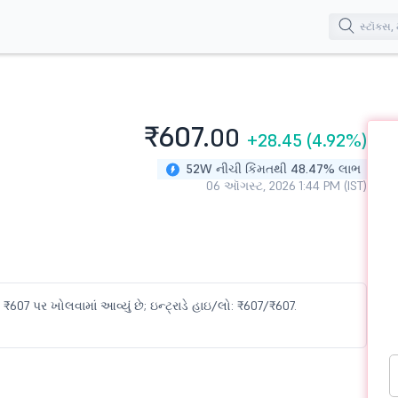
₹607.
00
+28.45
(4.92%)
52W નીચી કિંમતથી 48.47% લાભ
06 ઑગસ્ટ, 2026 1:44 PM (IST)
₹607 પર ખોલવામાં આવ્યું છે; ઇન્ટ્રાડે હાઇ/લો: ₹607/₹607.