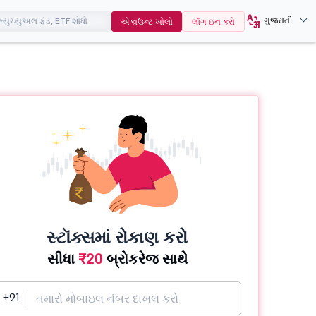
ગુજરાતી
એકાઉન્ટ ખોલો
લૉગ ઇન કરો
સ્ટૉક્સમાં રોકાણ કરો
સીધા
₹20
બ્રોકરેજ સાથે
+91