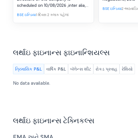
સમાપ્ત થયેલ ત્
scheduled on 10/08/2026 ,inter alia,
સેબી (લિસ્ટિં
BSE ઇન્ડિયા
2 અઠવાડિય
to consider and approve 1. To
BSE ઇન્ડિયા
1 દિવસ 2 કલાક પહેલાં
ડિસ્ક્લોઝર આ
consider and approve un-audited
financial results of the Company for
રેગ્યુલેશન, 201
the quarter ended on June 30, 2026;
2.To approve notice and agenda
convening 47th Annual General
Meeting; 3.To Approve the Book
લર્થાઇ ફાઇનાન્સ ફાઇનાન્શિયલ્સ
closure date for the 47th Annual
General Meeting.
ત્રિમાસિક P&L
વાર્ષિક P&L
બૅલેન્સ શીટ
રોકડ પ્રવાહ
રેશિયો
No data available.
લર્થાઇ ફાઇનાન્સ ટેક્નિકલ્સ
EMA અને SMA