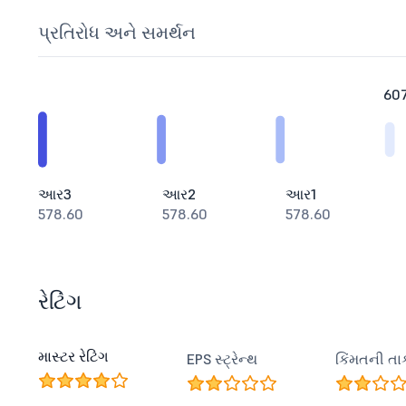
પ્રતિરોધ અને સમર્થન
60
આર3
આર2
આર1
578.60
578.60
578.60
રેટિંગ
માસ્ટર રેટિંગ
EPS સ્ટ્રેન્થ
કિંમતની તા