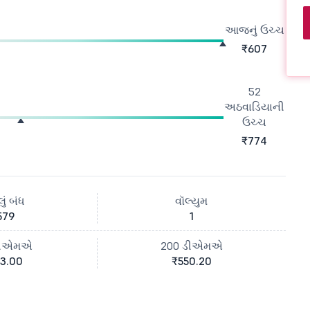
આજનું ઉચ્ચ
₹607
52
અઠવાડિયાની
ઉચ્ચ
₹774
ું બંધ
વૉલ્યુમ
579
1
ડીએમએ
200 ડીએમએ
3.00
₹550.20