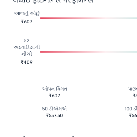
આજનું ઓછું
₹607
52
અઠવાડિયાની
નીચી
₹409
ઓપન કિંમત
પાછલ
₹607
₹
50 ડીએમએ
100 
₹557.50
₹56