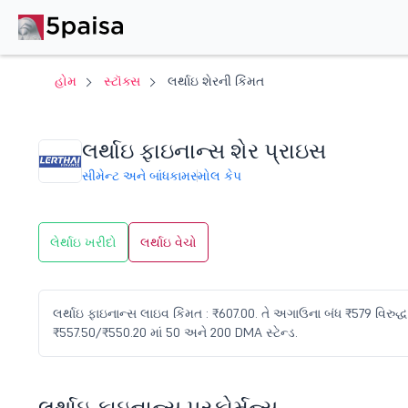
હોમ
સ્ટૉક્સ
લર્થાઇ શેરની કિંમત
લર્થાઇ ફાઇનાન્સ શેર પ્રાઇસ
સીમેન્ટ અને બાંધકામ
સ્મોલ કેપ
લેર્થાઇ ખરીદો
લર્થાઇ વેચો
લર્થાઇ ફાઇનાન્સ લાઇવ કિંમત : ₹607.00. તે અગાઉના બંધ ₹579 વિરુદ્ધ 
₹557.50/₹550.20 માં 50 અને 200 DMA સ્ટેન્ડ.
લર્થાઇ ફાઇનાન્સ પરફોર્મન્સ