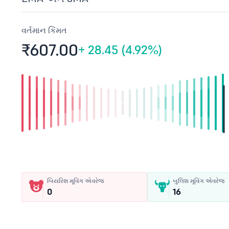
વર્તમાન કિંમત
₹607.
00
+
28.45 (4.92%)
બિયરિશ મૂવિંગ એવરેજ
બુલિશ મૂવિંગ એવરેજ
0
16