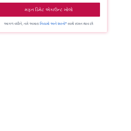
મફત ડિમેટ એકાઉન્ટ ખોલો
આગળ વધીને, તમે અમારા
નિયમો અને શરતો*
સાથે સંમત થાવ છો