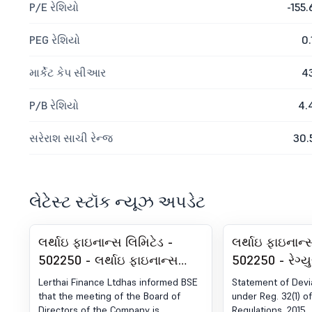
P/E રેશિયો
-155.
PEG રેશિયો
0.
માર્કેટ કેપ સીઆર
4
P/B રેશિયો
4.
સરેરાશ સાચી રેન્જ
30.
લેટેસ્ટ સ્ટૉક ન્યૂઝ અપડેટ
લર્થાઇ ફાઇનાન્સ લિમિટેડ -
લર્થાઇ ફાઇનાન્
502250 - લર્થાઇ ફાઇનાન્સ
502250 - રેગ્ય
લિમિટેડની બોર્ડ મીટિંગની સૂચના
વિચલન અથવા ફે
Lerthai Finance Ltdhas informed BSE
Statement of Devia
માટે બોર્ડ મીટિંગની સૂચના
સ્ટેટમેન્ટ. 30 
that the meeting of the Board of
under Reg. 32(1) o
Directors of the Company is
Regulations, 2015