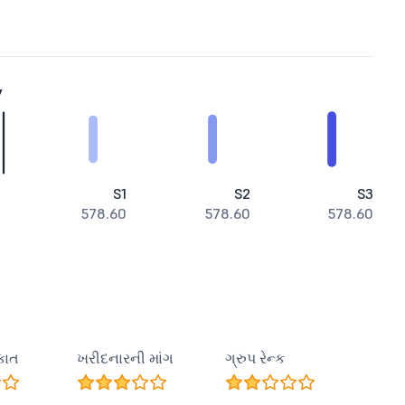
7
S1
S2
S3
578.60
578.60
578.60
કાત
ખરીદનારની માંગ
ગ્રુપ રેન્ક