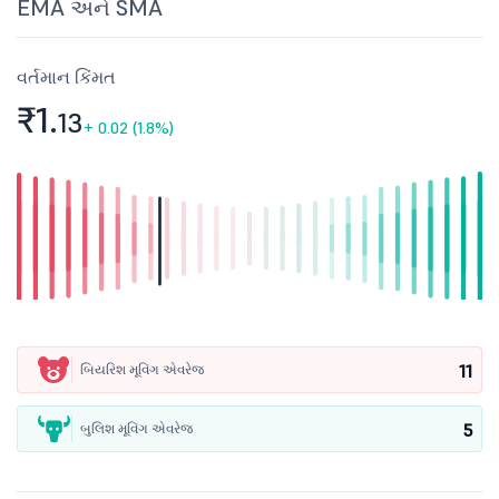
EMA અને SMA
વર્તમાન કિંમત
₹1.
13
+
0.02 (1.8%)
11
બિયરિશ મૂવિંગ એવરેજ
5
બુલિશ મૂવિંગ એવરેજ