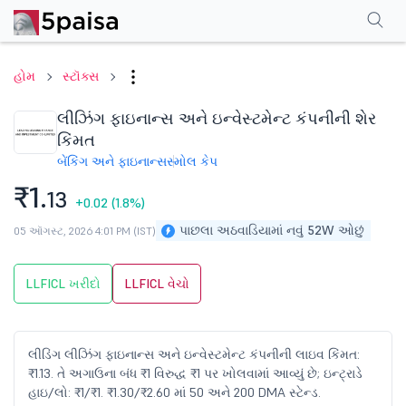
પરફોર્મન્સ
ફાઇનાન્શિયલ્સ
ટેક્નિકલ
ઇવેન્ટ્સ
શેરહોલ્ડિંગ પેટર્ન
વધુ
એફએ
હોમ
સ્ટૉક્સ
લીઝિંગ ફાઇનાન્સ અને ઇન્વેસ્ટમેન્ટ કંપનીની શેર
કિંમત
બેંકિંગ અને ફાઇનાન્સ
સ્મોલ કેપ
₹1.
13
+0.02
(1.8%)
પાછલા અઠવાડિયામાં નવું 52W ઓછું
05 ઑગસ્ટ, 2026 4:01 PM (IST)
LLFICL ખરીદો
LLFICL વેચો
લીડિંગ લીઝિંગ ફાઇનાન્સ અને ઇન્વેસ્ટમેન્ટ કંપનીની લાઇવ કિંમત:
₹1.13. તે અગાઉના બંધ ₹1 વિરુદ્ધ ₹1 પર ખોલવામાં આવ્યું છે; ઇન્ટ્રાડે
હાઇ/લો: ₹1/₹1. ₹1.30/₹2.60 માં 50 અને 200 DMA સ્ટેન્ડ.