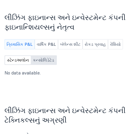
the quarter ended 30th June 2026
Financial Results For
Quarter Ended 30Th June,
લીઝિંગ ફાઇનાન્સ અને ઇન્વેસ્ટમેન્ટ કંપની
2026
ફાઇનાન્શિયલ્સનું નેતૃત્વ
ત્રિમાસિક P&L
વાર્ષિક P&L
બૅલેન્સ શીટ
રોકડ પ્રવાહ
રેશિયો
સ્ટેન્ડઅલોન
કન્સોલિડેટેડ
No data available.
લીઝિંગ ફાઇનાન્સ અને ઇન્વેસ્ટમેન્ટ કંપની
ટેક્નિકલ્સનું અગ્રણી