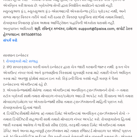
એકત્રિત કરી શકાય છે. બ્રોકરેજ સેબી દ્વારા નિર્ધારિત મર્યાદાને વટાવશે નહીં.
મ્યુચ્યુઅલ ફંડ, મ્યુચ્યુઅલ ફંડ-એસઆઇપી એક્સચેન્જ ટ્રેડેડ પ્રૉડક્ટ નથી, અને
સભ્ય માત્ર વિતરક તરીકે કાર્ય કરી રહ્યા છે. વિતરણ પ્રવૃત્તિના સંદર્ભમાં તમામ વિવાદો,
રોકાણકાર નિવારણ ફોરમ અથવા આર્બિટ્રેશન પદ્ધતિની ઍક્સેસ ધરાવશે નહીં.
અનુપાલન અધિકારી:
શ્રી. રવિન્દ્ર કલ્વંકર, ઇમેઇલ: support@5paisa.com, સપોર્ટ ડેસ્ક
હેલ્પલાઇન: 8976689766
સંપર્ક કરો
સાવધાન ઇન્વેસ્ટર
1.
રોકાણકારો માટે સલાહ
2. IPO સબસ્ક્રાઇબ કરતી વખતે ઇન્વેસ્ટર દ્વારા ચેક જારી કરવાની જરૂર નથી. ફક્ત બેંક
એકાઉન્ટ નંબર લખો અને ફાળવણીના કિસ્સામાં ચુકવણી કરવા માટે તમારી બેંકને અધિકૃત
કરવા માટે અરજી ફોર્મમાં સાઇન ઇન કરો. રિફંડની ચિંતા કરશો નહીં કારણ કે પૈસા
ઇન્વેસ્ટરના એકાઉન્ટમાં રહે છે.
3. એક્સચેન્જમાંથી મેસેજ: તમારા એકાઉન્ટમાં અનધિકૃત ટ્રાન્ઝૅક્શનને રોકો -> તમારા
સ્ટૉક બ્રોકર્સ સાથે તમારા મોબાઇલ નંબર/ઇમેઇલ આઇડી અપડેટ કરો. દિવસના અંતે તમારા
મોબાઇલ/ઇમેઇલ પર એક્સચેન્જથી સીધા તમારા ટ્રાન્ઝૅક્શનની માહિતી પ્રાપ્ત કરો.
રોકાણકારોના હિતમાં જારી.
4. ડિપોઝિટરીમાંથી મેસેજ: a) તમારા ડિમેટ એકાઉન્ટમાં અનધિકૃત ટ્રાન્ઝૅક્શનને રોકો ->
તમારા ડિપોઝિટરી સહભાગી સાથે તમારો મોબાઇલ નંબર અપડેટ કરો. રોકાણકારોના હિતમાં
જારી કરવામાં આવેલા તે જ દિવસે સીધા CDSL તરફથી તમારા ડિમેટ એકાઉન્ટમાં તમામ
ડેબિટ અને અન્ય મહત્વપૂર્ણ ટ્રાન્ઝૅક્શન માટે તમારા રજિસ્ટર્ડ મોબાઇલ પર ઍલર્ટ પ્રાપ્ત
કરો. b) સિક્યોરિટીઝ માર્કેટમાં ડીલ કરતી વખતે કેવાયસી એક વખતની કસરત છે - એકવાર