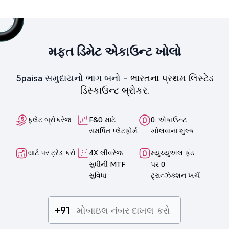
મફત ડિમેટ એકાઉન્ટ ખોલો
5paisa સમુદાયનો ભાગ બનો -
ભારતના પ્રથમ લિસ્ટેડ
ડિસ્કાઉન્ટ બ્રોકર.
ફ્લેટ બ્રોકરેજ
F&O માટે
0. એકાઉન્ટ
સમર્પિત પ્લેટફોર્મ
ખોલવાના શુલ્ક
ચાર્ટ પર ટ્રેડ કરો
4X લીવરેજ
મ્યુચ્યુઅલ ફંડ
સુધીની MTF
પર 0
સુવિધા
ટ્રાન્ઝૅક્શન ખર્ચ
+91