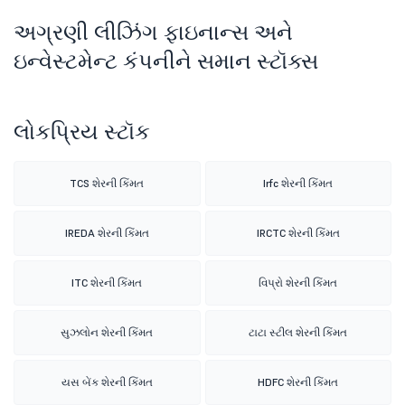
અગ્રણી લીઝિંગ ફાઇનાન્સ અને
ઇન્વેસ્ટમેન્ટ કંપનીને સમાન સ્ટૉક્સ
લોકપ્રિય સ્ટૉક
TCS શેરની કિંમત
Irfc શેરની કિંમત
IREDA શેરની કિંમત
IRCTC શેરની કિંમત
ITC શેરની કિંમત
વિપ્રો શેરની કિંમત
સુઝલોન શેરની કિંમત
ટાટા સ્ટીલ શેરની કિંમત
યસ બેંક શેરની કિંમત
HDFC શેરની કિંમત