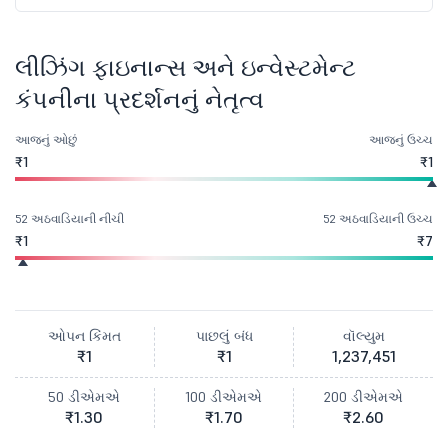
લીઝિંગ ફાઇનાન્સ અને ઇન્વેસ્ટમેન્ટ
કંપનીના પ્રદર્શનનું નેતૃત્વ
આજનું ઓછું
આજનું ઉચ્ચ
₹1
₹1
52 અઠવાડિયાની નીચી
52 અઠવાડિયાની ઉચ્ચ
₹1
₹7
ઓપન કિંમત
પાછલું બંધ
વૉલ્યુમ
₹1
₹1
1,237,451
50 ડીએમએ
100 ડીએમએ
200 ડીએમએ
₹1.30
₹1.70
₹2.60