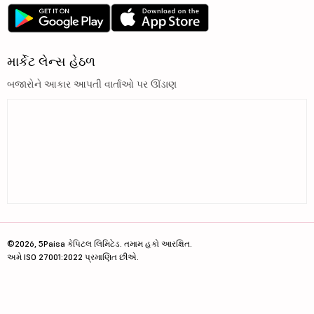
માર્કેટ લેન્સ હેઠળ
બજારોને આકાર આપતી વાર્તાઓ પર ઊંડાણ
©2026, 5Paisa કેપિટલ લિમિટેડ. તમામ હકો આરક્ષિત.
અમે ISO 27001:2022 પ્રમાણિત છીએ.