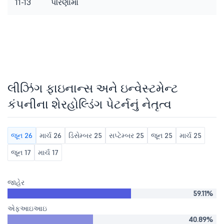
11-13
પરિણામો
લીઝિંગ ફાઇનાન્સ અને ઇન્વેસ્ટમેન્ટ
કંપનીના શેરહોલ્ડિંગ પેટર્નનું નેતૃત્વ
જૂન 26
માર્ચ 26
ડિસેમ્બર 25
સપ્ટેમ્બર 25
જૂન 25
માર્ચ 25
જૂન 17
માર્ચ 17
જાહેર
59.11%
એફઆઇઆઇ
40.89%