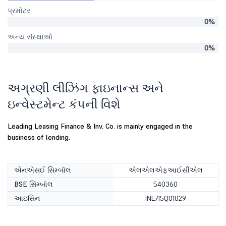
પ્રમોટર
0%
અન્ય સંસ્થાઓ
0%
અગ્રણી લીઝિંગ ફાઇનાન્સ અને
ઇન્વેસ્ટમેન્ટ કંપની વિશે
Leading Leasing Finance & Inv. Co. is mainly engaged in the
business of lending.
એનએસઈ સિમ્બૉલ
એલએલએફઆઈસીએલ
BSE સિમ્બૉલ
540360
આઇસિન
INE715Q01029