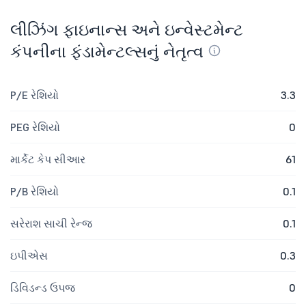
લીઝિંગ ફાઇનાન્સ અને ઇન્વેસ્ટમેન્ટ
કંપનીના ફંડામેન્ટલ્સનું નેતૃત્વ
P/E રેશિયો
3.3
PEG રેશિયો
0
માર્કેટ કેપ સીઆર
61
P/B રેશિયો
0.1
સરેરાશ સાચી રેન્જ
0.1
ઇપીએસ
0.3
ડિવિડન્ડ ઉપજ
0