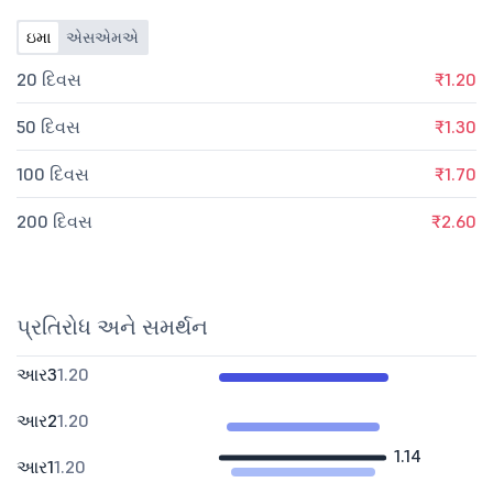
ઇમા
એસએમએ
20 દિવસ
₹1.20
50 દિવસ
₹1.30
100 દિવસ
₹1.70
200 દિવસ
₹2.60
પ્રતિરોધ અને સમર્થન
આર3
1.20
આર2
1.20
1.14
આર1
1.20