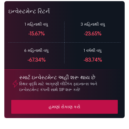
ઇન્વેસ્ટમેન્ટ રિટર્ન
1 મહિનાથી વધુ
3 મહિનાથી વધુ
-15.67%
-23.65%
6 મહિનાથી વધુ
1 વર્ષથી વધુ
-67.34%
-83.74%
સ્માર્ટ ઇન્વેસ્ટમેન્ટ અહીં શરૂ થાય છે
સ્થિર વૃદ્ધિ માટે અગ્રણી લીઝિંગ ફાઇનાન્સ અને
ઇન્વેસ્ટમેન્ટ કંપની સાથે SIP શરૂ કરો!
હમણાં રોકાણ કરો