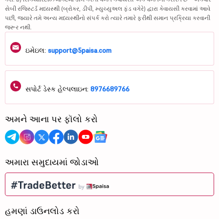
સેબી રજિસ્ટર્ડ મધ્યસ્થી (બ્રોકર, ડીપી, મ્યુચ્યુઅલ ફંડ વગેરે) દ્વારા કેવાયસી કરવામાં આવે
પછી, જ્યારે તમે અન્ય મધ્યસ્થીનો સંપર્ક કરો ત્યારે તમારે ફરીથી સમાન પ્રક્રિયા કરવાની
જરૂર નથી.
ઇમેઇલ:
support@5paisa.com
સપોર્ટ ડેસ્ક હેલ્પલાઇન:
8976689766
અમને આના પર ફૉલો કરો
અમારા સમુદાયમાં જોડાઓ
હમણાં ડાઉનલોડ કરો