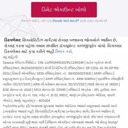
ડિમેટ એકાઉન્ટ ખોલો
આગળ વધીને, તમે બધા
નિયમો અને શરતો*
સાથે સંમત થાઓ છો
ડિસ્ક્લેમર:
સિક્યોરિટીઝ માર્કેટમાં રોકાણ બજારના જોખમોને આધિન છે,
રોકાણ કરતા પહેલાં તમામ સંબંધિત ડૉક્યૂમેન્ટ કાળજીપૂર્વક વાંચો. વિગતવાર
ડિસ્ક્લેમર માટે કૃપા કરીને અહીં
ક્લિક કરો
.
વધુ માહિતી
5paisa કેપિટલ લિમિટેડ. CIN: L67190MH2007PLC289249 | સ્ટૉક બ્રોકર સેબી
રજિસ્ટ્રેશન: INZ000010231 | સેબી ડિપોઝિટરી રજિસ્ટ્રેશન: DP CDSL માં: IN-DP-192-
2016 | રિસર્ચ એનાલિસ્ટ SEBI રજિસ્ટ્રેશન. નં.: INH000025188 | AMFI-રજિસ્ટર્ડ
મ્યુચ્યુઅલ ફંડ ડિસ્ટ્રીબ્યુટર | AMFI રજિસ્ટ્રેશન નં.: ARN-104096 | પ્રારંભિક નોંધણીની
તારીખ: 30/07/2015 | ARN ની વર્તમાન માન્યતા: 30/07/2027 | NSE મેમ્બર id: 14300 |
BSE મેમ્બર id: 6363 | MCX મેમ્બર ID: 55945 | રજિસ્ટર્ડ ઍડ્રેસ - IIFL હાઉસ, સન
ઇન્ફોટેક પાર્ક, રોડ નં. 16V, પ્લોટ નં. B-23, MIDC, થાણે ઇન્ડસ્ટ્રિયલ એરિયા, વાઘલે
એસ્ટેટ, થાણે, મહારાષ્ટ્ર - 400604
*બ્રોકરેજ ફ્લેટ ફી/અમલમાં મુકવામાં આવેલ ઑર્ડરના આધારે વસૂલવામાં આવશે અને
ટકાવારીના આધારે નહીં. સિક્યોરિટીઝ માર્કેટમાં ઇન્વેસ્ટમેન્ટ માર્કેટ રિસ્કને આધિન છે,
ઇન્વેસ્ટ કરતા પહેલાં તમામ સંબંધિત ડૉક્યૂમેન્ટ કાળજીપૂર્વક વાંચો. IPV અને ક્લાયન્ટની
યોગ્ય ચકાસણી પૂર્ણ થયા પછી ડિજિટલ એકાઉન્ટ ખોલવામાં આવશે. જો શેરનું વેચાણ/
ખરીદી મૂલ્ય ₹10/- અથવા તેનાથી ઓછું હોય, તો પ્રતિ શેર મહત્તમ 25 પૈસા બ્રોકરેજ