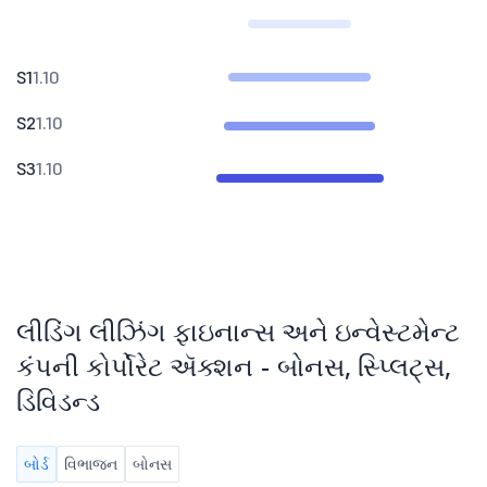
S1
1.10
S2
1.10
S3
1.10
લીડિંગ લીઝિંગ ફાઇનાન્સ અને ઇન્વેસ્ટમેન્ટ
કંપની કોર્પોરેટ ઍક્શન - બોનસ, સ્પ્લિટ્સ,
ડિવિડન્ડ
બોર્ડ
વિભાજન
બોનસ