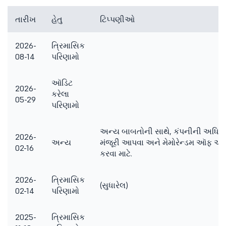
તારીખ
હેતુ
ટિપ્પણીઓ
2026-
ત્રિમાસિક
08-14
પરિણામો
ઑડિટ
2026-
કરેલા
05-29
પરિણામો
અન્ય બાબતોની સાથે, કંપનીની અધિકૃત શ
2026-
અન્ય
મંજૂરી આપવા અને મેમોરેન્ડમ ઑફ એ
02-16
કરવા માટે.
2026-
ત્રિમાસિક
(સુધારેલ)
02-14
પરિણામો
2025-
ત્રિમાસિક