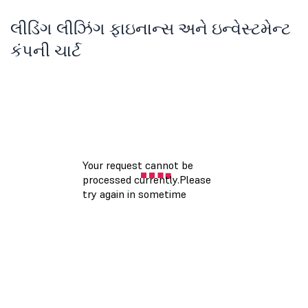
લીડિંગ લીઝિંગ ફાઇનાન્સ અને ઇન્વેસ્ટમેન્ટ
કંપની ચાર્ટ