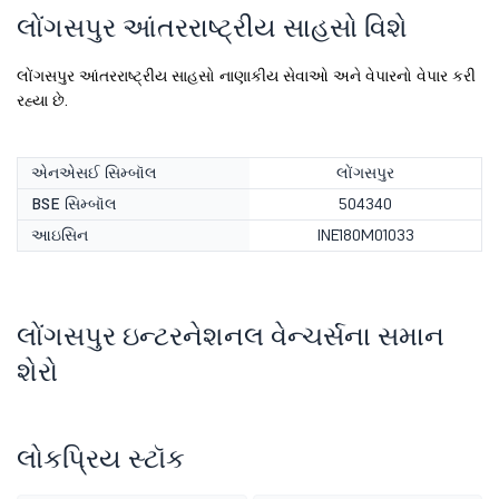
લોંગસપુર આંતરરાષ્ટ્રીય સાહસો વિશે
લોંગસપુર આંતરરાષ્ટ્રીય સાહસો નાણાકીય સેવાઓ અને વેપારનો વેપાર કરી
રહ્યા છે.
એનએસઈ સિમ્બૉલ
લોંગસપુર
BSE સિમ્બૉલ
504340
આઇસિન
INE180M01033
લોંગસપુર ઇન્ટરનેશનલ વેન્ચર્સના સમાન
શેરો
લોકપ્રિય સ્ટૉક