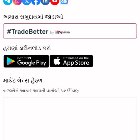
અમારા સમુદાયમાં જોડાઓ
હમણાં ડાઉનલોડ કરો
માર્કેટ લેન્સ હેઠળ
બજારોને આકાર આપતી વાર્તાઓ પર ઊંડાણ