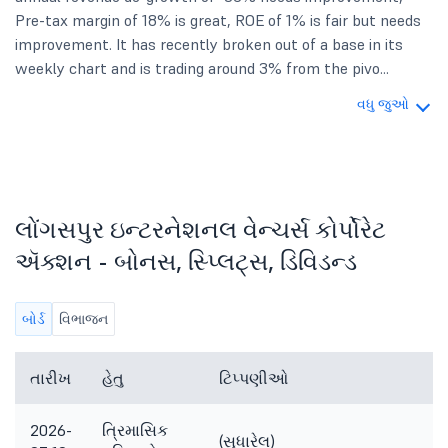
Pre-tax margin of 18% is great, ROE of 1% is fair but needs
improvement. It has recently broken out of a base in its
weekly chart and is trading around 3% from the pivo...
વધુ જુઓ
લોંગસપુર ઇન્ટરનેશનલ વેન્ચર્સ કોર્પોરેટ
ઍક્શન - બોનસ, સ્પ્લિટ્સ, ડિવિડન્ડ
બોર્ડ
વિભાજન
તારીખ
હેતુ
ટિપ્પણીઓ
2026-
ત્રિમાસિક
(સુધારેલ)