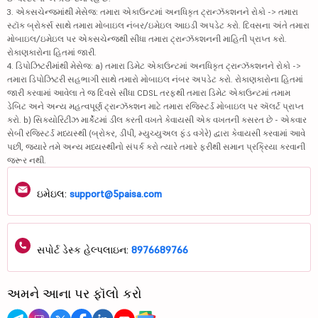
3. એક્સચેન્જમાંથી મેસેજ: તમારા એકાઉન્ટમાં અનધિકૃત ટ્રાન્ઝૅક્શનને રોકો -> તમારા
સ્ટૉક બ્રોકર્સ સાથે તમારા મોબાઇલ નંબર/ઇમેઇલ આઇડી અપડેટ કરો. દિવસના અંતે તમારા
મોબાઇલ/ઇમેઇલ પર એક્સચેન્જથી સીધા તમારા ટ્રાન્ઝૅક્શનની માહિતી પ્રાપ્ત કરો.
રોકાણકારોના હિતમાં જારી.
4. ડિપોઝિટરીમાંથી મેસેજ: a) તમારા ડિમેટ એકાઉન્ટમાં અનધિકૃત ટ્રાન્ઝૅક્શનને રોકો ->
તમારા ડિપોઝિટરી સહભાગી સાથે તમારો મોબાઇલ નંબર અપડેટ કરો. રોકાણકારોના હિતમાં
જારી કરવામાં આવેલા તે જ દિવસે સીધા CDSL તરફથી તમારા ડિમેટ એકાઉન્ટમાં તમામ
ડેબિટ અને અન્ય મહત્વપૂર્ણ ટ્રાન્ઝૅક્શન માટે તમારા રજિસ્ટર્ડ મોબાઇલ પર ઍલર્ટ પ્રાપ્ત
કરો. b) સિક્યોરિટીઝ માર્કેટમાં ડીલ કરતી વખતે કેવાયસી એક વખતની કસરત છે - એકવાર
સેબી રજિસ્ટર્ડ મધ્યસ્થી (બ્રોકર, ડીપી, મ્યુચ્યુઅલ ફંડ વગેરે) દ્વારા કેવાયસી કરવામાં આવે
પછી, જ્યારે તમે અન્ય મધ્યસ્થીનો સંપર્ક કરો ત્યારે તમારે ફરીથી સમાન પ્રક્રિયા કરવાની
જરૂર નથી.
ઇમેઇલ:
support@5paisa.com
સપોર્ટ ડેસ્ક હેલ્પલાઇન:
8976689766
અમને આના પર ફૉલો કરો