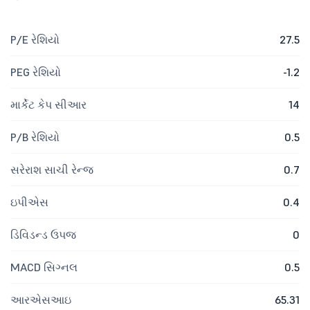
P/E રેશિયો
27.5
PEG રેશિયો
-1.2
માર્કેટ કેપ સીઆર
14
P/B રેશિયો
0.5
સરેરાશ સાચી રેન્જ
0.7
ઇપીએસ
0.4
ડિવિડન્ડ ઉપજ
0
MACD સિગ્નલ
0.5
આરએસઆઇ
65.31