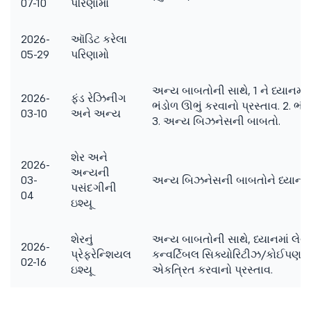
07-10
પરિણામો
2026-
ઑડિટ કરેલા
05-29
પરિણામો
અન્ય બાબતોની સાથે, 1 ને ધ્યાનમાં લ
2026-
ફંડ રેઝિનીગ
ભંડોળ ઊભું કરવાનો પ્રસ્તાવ. 2. ભંડ
03-10
અને અન્ય
3. અન્ય બિઝનેસની બાબતો.
શેર અને
2026-
અન્યની
03-
અન્ય બિઝનેસની બાબતોને ધ્યાનમાં 
પસંદગીની
04
ઇશ્યૂ
શેરનું
અન્ય બાબતોની સાથે, ધ્યાનમાં લેવા 
2026-
પ્રેફરેન્શિયલ
કન્વર્ટિબલ સિક્યોરિટીઝ/કોઈપણ અ
02-16
ઇશ્યૂ
એકત્રિત કરવાનો પ્રસ્તાવ.