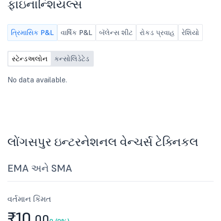
ફાઇનાન્શિયલ્સ
ત્રિમાસિક P&L
વાર્ષિક P&L
બૅલેન્સ શીટ
રોકડ પ્રવાહ
રેશિયો
સ્ટેન્ડઅલોન
કન્સોલિડેટેડ
No data available.
લોંગસપુર ઇન્ટરનેશનલ વેન્ચર્સ ટેક્નિકલ
EMA અને SMA
વર્તમાન કિંમત
₹10.
00