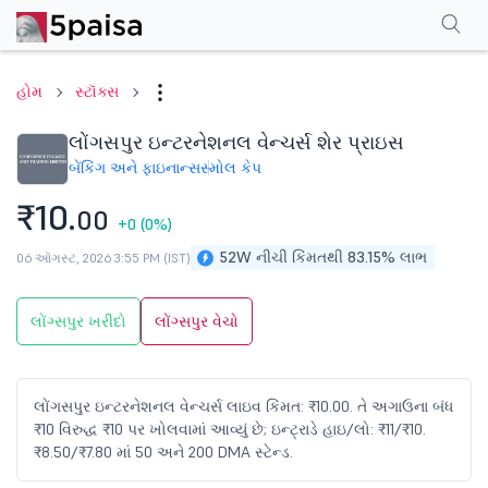
પરફોર્મન્સ
ફાઇનાન્શિયલ્સ
ટેક્નિકલ
ઇવેન્ટ્સ
શેરહોલ્ડિંગ પેટર્ન
વધુ
એફએ
હોમ
સ્ટૉક્સ
લોંગસપુર ઇન્ટરનેશનલ વેન્ચર્સ શેર પ્રાઇસ
બેંકિંગ અને ફાઇનાન્સ
સ્મોલ કેપ
₹10.
00
+0
(0%)
52W નીચી કિંમતથી 83.15% લાભ
06 ઑગસ્ટ, 2026 3:55 PM (IST)
લોંગ્સપુર ખરીદો
લોંગ્સપુર વેચો
લોંગસપુર ઇન્ટરનેશનલ વેન્ચર્સ લાઇવ કિંમત: ₹10.00. તે અગાઉના બંધ
₹10 વિરુદ્ધ ₹10 પર ખોલવામાં આવ્યું છે; ઇન્ટ્રાડે હાઇ/લો: ₹11/₹10.
₹8.50/₹7.80 માં 50 અને 200 DMA સ્ટેન્ડ.