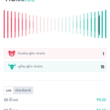
0 (0%)
1
બિયરિશ મૂવિંગ એવરેજ
15
બુલિશ મૂવિંગ એવરેજ
ઇમા
એસએમએ
20 દિવસ
₹9.20