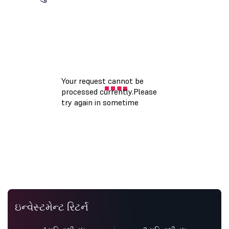
ઇન્વેસ્ટમેન્ટ રિટર્ન