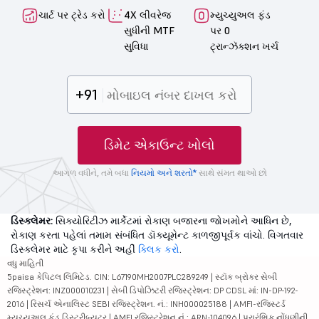
ચાર્ટ પર ટ્રેડ કરો
4X લીવરેજ
મ્યુચ્યુઅલ ફંડ
સુધીની MTF
પર 0
સુવિધા
ટ્રાન્ઝૅક્શન ખર્ચ
+91
ડિમેટ એકાઉન્ટ ખોલો
આગળ વધીને, તમે બધા
નિયમો અને શરતો*
સાથે સંમત થાઓ છો
ડિસ્ક્લેમર:
સિક્યોરિટીઝ માર્કેટમાં રોકાણ બજારના જોખમોને આધિન છે,
રોકાણ કરતા પહેલાં તમામ સંબંધિત ડૉક્યૂમેન્ટ કાળજીપૂર્વક વાંચો. વિગતવાર
ડિસ્ક્લેમર માટે કૃપા કરીને અહીં
ક્લિક કરો
.
વધુ માહિતી
5paisa કેપિટલ લિમિટેડ. CIN: L67190MH2007PLC289249 | સ્ટૉક બ્રોકર સેબી
રજિસ્ટ્રેશન: INZ000010231 | સેબી ડિપોઝિટરી રજિસ્ટ્રેશન: DP CDSL માં: IN-DP-192-
2016 | રિસર્ચ એનાલિસ્ટ SEBI રજિસ્ટ્રેશન. નં.: INH000025188 | AMFI-રજિસ્ટર્ડ
મ્યુચ્યુઅલ ફંડ ડિસ્ટ્રીબ્યુટર | AMFI રજિસ્ટ્રેશન નં.: ARN-104096 | પ્રારંભિક નોંધણીની