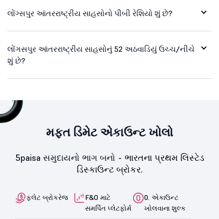
લોંગ્સપુર આંતરરાષ્ટ્રીય સાહસોનો પીબી રેશિયો શું છે?
લોંગસપુર આંતરરાષ્ટ્રીય સાહસોનું 52 અઠવાડિયું ઉચ્ચ/નીચે
શું છે?
મફત ડિમેટ એકાઉન્ટ ખોલો
5paisa સમુદાયનો ભાગ બનો -
ભારતના પ્રથમ લિસ્ટેડ
ડિસ્કાઉન્ટ બ્રોકર.
ફ્લેટ બ્રોકરેજ
F&O માટે
0. એકાઉન્ટ
સમર્પિત પ્લેટફોર્મ
ખોલવાના શુલ્ક