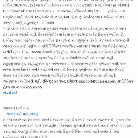
તારીખ: 30/07/2015 | ARN ની વર્તમાન માન્યતા: 30/07/2027 | NSE મેમ્બર id: 14300 |
BSE મેમ્બર id: 6363 | MCX મેમ્બર ID: 55945 | રજિસ્ટર્ડ ઍડ્રેસ - IIFL હાઉસ, સન
ઇન્ફોટેક પાર્ક, રોડ નં. 16V, પ્લોટ નં. B-23, MIDC, થાણે ઇન્ડસ્ટ્રિયલ એરિયા, વાઘલે
એસ્ટેટ, થાણે, મહારાષ્ટ્ર - 400604
*બ્રોકરેજ ફ્લેટ ફી/અમલમાં મુકવામાં આવેલ ઑર્ડરના આધારે વસૂલવામાં આવશે અને
ટકાવારીના આધારે નહીં. સિક્યોરિટીઝ માર્કેટમાં ઇન્વેસ્ટમેન્ટ માર્કેટ રિસ્કને આધિન છે,
ઇન્વેસ્ટ કરતા પહેલાં તમામ સંબંધિત ડૉક્યૂમેન્ટ કાળજીપૂર્વક વાંચો. IPV અને ક્લાયન્ટની
યોગ્ય ચકાસણી પૂર્ણ થયા પછી ડિજિટલ એકાઉન્ટ ખોલવામાં આવશે. જો શેરનું વેચાણ/
ખરીદી મૂલ્ય ₹10/- અથવા તેનાથી ઓછું હોય, તો પ્રતિ શેર મહત્તમ 25 પૈસા બ્રોકરેજ
એકત્રિત કરી શકાય છે. બ્રોકરેજ સેબી દ્વારા નિર્ધારિત મર્યાદાને વટાવશે નહીં.
મ્યુચ્યુઅલ ફંડ, મ્યુચ્યુઅલ ફંડ-એસઆઇપી એક્સચેન્જ ટ્રેડેડ પ્રૉડક્ટ નથી, અને
સભ્ય માત્ર વિતરક તરીકે કાર્ય કરી રહ્યા છે. વિતરણ પ્રવૃત્તિના સંદર્ભમાં તમામ વિવાદો,
રોકાણકાર નિવારણ ફોરમ અથવા આર્બિટ્રેશન પદ્ધતિની ઍક્સેસ ધરાવશે નહીં.
અનુપાલન અધિકારી:
શ્રી. રવિન્દ્ર કલ્વંકર, ઇમેઇલ: support@5paisa.com, સપોર્ટ ડેસ્ક
હેલ્પલાઇન: 8976689766
સંપર્ક કરો
સાવધાન ઇન્વેસ્ટર
1.
રોકાણકારો માટે સલાહ
2. IPO સબસ્ક્રાઇબ કરતી વખતે ઇન્વેસ્ટર દ્વારા ચેક જારી કરવાની જરૂર નથી. ફક્ત બેંક
એકાઉન્ટ નંબર લખો અને ફાળવણીના કિસ્સામાં ચુકવણી કરવા માટે તમારી બેંકને અધિકૃત
કરવા માટે અરજી ફોર્મમાં સાઇન ઇન કરો. રિફંડની ચિંતા કરશો નહીં કારણ કે પૈસા
ઇન્વેસ્ટરના એકાઉન્ટમાં રહે છે.