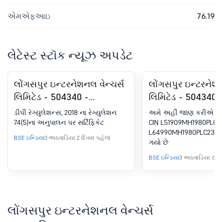
એમએફઆઇ
76.19
લેટેસ્ટ સ્ટૉક ન્યૂઝ અપડેટ
લોંગસપુર ઇન્ટરનેશનલ વેન્ચર્સ
લોંગસપુર ઇન્ટરનેશન
લિમિટેડ - 504340 -
લિમિટેડ - 504340 
રજિસ્ટ્રેશન હેઠળ અનુપાલન-
કોર્પોરેટ ઓળખ નંબર
ડીપી રેગ્યુલેશન્સ, 2018 ના રેગ્યુલેશન
અમે અહીં જાણ કરીએ છી
સર્ટિફિકેટ. SEBI (DP)
અપડેટ સંબંધિત સૂચ
74(5)ના અનુપાલન પર સર્ટિફિકેટ
CIN L51909MH1980PLC23
L64990MH1980PLC23171
રેગ્યુલેશન્સ, 2018 ના 74 (5)
BSE ઇન્ડિયા
3 અઠવાડિયા 2 દિવસ પહેલાં
ગયો છે
BSE ઇન્ડિયા
3 અઠવાડિયા 6 દિ
લોંગસપુર ઇન્ટરનેશનલ વેન્ચર્સ