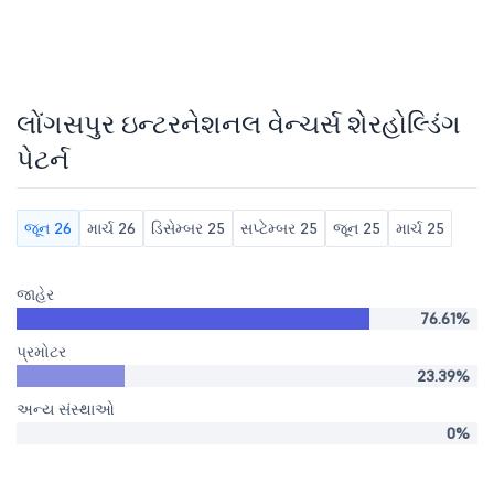
લોંગસપુર ઇન્ટરનેશનલ વેન્ચર્સ શેરહોલ્ડિંગ
પેટર્ન
જૂન 26
માર્ચ 26
ડિસેમ્બર 25
સપ્ટેમ્બર 25
જૂન 25
માર્ચ 25
જાહેર
76.61%
પ્રમોટર
23.39%
અન્ય સંસ્થાઓ
0%