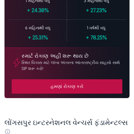
1 મહિનાથી વધુ
3 મહિનાથી વધુ
+
24.38%
+
27.23%
6 મહિનાથી વધુ
1 વર્ષથી વધુ
+
25.31%
+
78.25%
સ્માર્ટ રોકાણ અહીં શરૂ થાય છે
સ્થિર વિકાસ માટે લાંબા અંતરના આંતરરાષ્ટ્રીય સાહસો સાથે
SIP શરૂ કરો!
હમણાં રોકાણ કરો
લોંગસપુર ઇન્ટરનેશનલ વેન્ચર્સ ફંડામેન્ટલ્સ