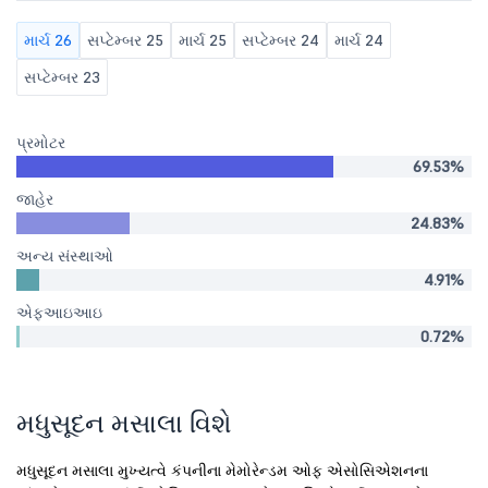
માર્ચ 26
સપ્ટેમ્બર 25
માર્ચ 25
સપ્ટેમ્બર 24
માર્ચ 24
સપ્ટેમ્બર 23
પ્રમોટર
69.53%
જાહેર
24.83%
અન્ય સંસ્થાઓ
4.91%
એફઆઇઆઇ
0.72%
મધુસૂદન મસાલા વિશે
મધુસૂદન મસાલા મુખ્યત્વે કંપનીના મેમોરેન્ડમ ઓફ એસોસિએશનના