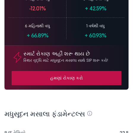
-12.01%
+
42.59%
6 મહિનાથી વધુ
1 વર્ષથી વધુ
+
66.89%
+
60.93%
સ્માર્ટ રોકાણ અહીં શરૂ થાય છે
સ્થિર વૃદ્ધિ માટે મધુસૂદન મસાલા સાથે SIP શરૂ કરો!
હમણાં રોકાણ કરો
મધુસૂદન મસાલા ફંડામેન્ટલ્સ
P/E રેશિયો
22.5