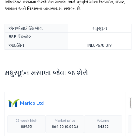
ઑબ્જેક્ટ કલમમાં ઉલ્લેખિત મસાલા અને પ્રવૃત્તિઓના ઉત્પાદન, વેપાર,
આયાત અને નિકાસના વ્યવસાયમાં સંલગ્ન છે.
એનએસઈ સિમ્બૉલ
મધુસૂદન
BSE સિમ્બૉલ
આઇસિન
INE0P6701019
મધુસૂદન મસાલા જેવા જ શેરો
Marico Ltd
52 week high
Market price
Volume
889.95
864.70
(0.09%)
34322