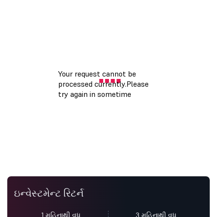
ઇન્વેસ્ટમેન્ટ રિટર્ન
1 મહિનાથી વધુ
3 મહિનાથી વધુ