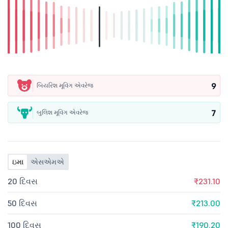
9
બિયરિશ મૂવિંગ એવરેજ
7
બુલિશ મૂવિંગ એવરેજ
ઇમા
એસએમએ
20 દિવસ
₹231.10
50 દિવસ
₹213.00
100 દિવસ
₹190.20