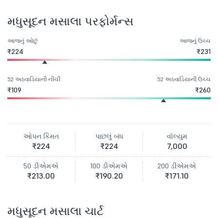
મધુસૂદન મસાલા પરફોર્મન્સ
આજનું ઓછું
આજનું ઉચ્ચ
₹224
₹231
52 અઠવાડિયાની નીચી
52 અઠવાડિયાની ઉચ્ચ
₹109
₹260
ઓપન કિંમત
પાછલું બંધ
વૉલ્યુમ
₹224
₹224
7,000
50 ડીએમએ
100 ડીએમએ
200 ડીએમએ
₹213.00
₹190.20
₹171.10
મધુસૂદન મસાલા ચાર્ટ