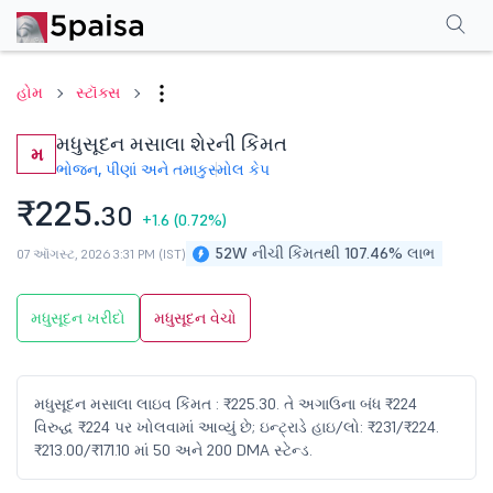
પરફોર્મન્સ
ફાઇનાન્શિયલ્સ
ટેક્નિકલ
ઇવેન્ટ્સ
શેરહોલ્ડિંગ પેટર્ન
વધુ
એફએ
હોમ
સ્ટૉક્સ
મધુસૂદન મસાલા શેરની કિંમત
મ
ભોજન, પીણાં અને તમાકુ
સ્મોલ કેપ
₹225.
30
+1.6
(0.72%)
52W નીચી કિંમતથી 107.46% લાભ
07 ઑગસ્ટ, 2026 3:31 PM (IST)
મધુસૂદન ખરીદો
મધુસૂદન વેચો
મધુસૂદન મસાલા લાઇવ કિંમત : ₹225.30. તે અગાઉના બંધ ₹224
વિરુદ્ધ ₹224 પર ખોલવામાં આવ્યું છે; ઇન્ટ્રાડે હાઇ/લો: ₹231/₹224.
₹213.00/₹171.10 માં 50 અને 200 DMA સ્ટેન્ડ.