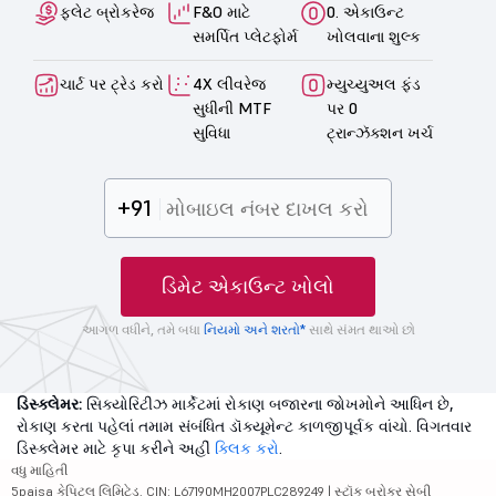
ફ્લેટ બ્રોકરેજ
F&O માટે
0. એકાઉન્ટ
સમર્પિત પ્લેટફોર્મ
ખોલવાના શુલ્ક
ચાર્ટ પર ટ્રેડ કરો
4X લીવરેજ
મ્યુચ્યુઅલ ફંડ
સુધીની MTF
પર 0
સુવિધા
ટ્રાન્ઝૅક્શન ખર્ચ
+91
ડિમેટ એકાઉન્ટ ખોલો
આગળ વધીને, તમે બધા
નિયમો અને શરતો*
સાથે સંમત થાઓ છો
ડિસ્ક્લેમર:
સિક્યોરિટીઝ માર્કેટમાં રોકાણ બજારના જોખમોને આધિન છે,
રોકાણ કરતા પહેલાં તમામ સંબંધિત ડૉક્યૂમેન્ટ કાળજીપૂર્વક વાંચો. વિગતવાર
ડિસ્ક્લેમર માટે કૃપા કરીને અહીં
ક્લિક કરો
.
વધુ માહિતી
5paisa કેપિટલ લિમિટેડ. CIN: L67190MH2007PLC289249 | સ્ટૉક બ્રોકર સેબી