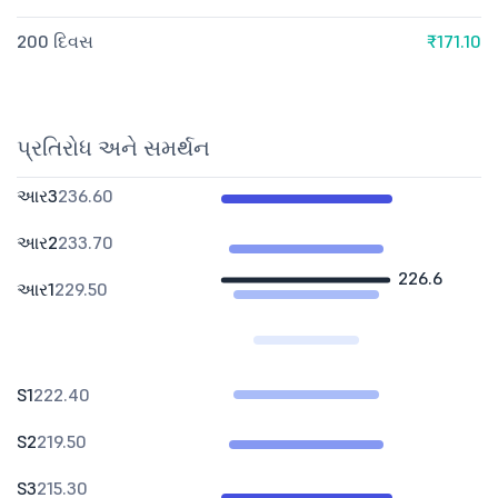
200 દિવસ
₹171.10
પ્રતિરોધ અને સમર્થન
આર3
236.60
આર2
233.70
226.6
આર1
229.50
S1
222.40
S2
219.50
S3
215.30