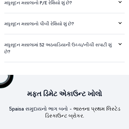
મધુસૂદન મસાલાનો P/E રેશિયો શું છે?
મધુસૂદન મસાલાનો પીબી રેશિયો શું છે?
મધુસૂદન મસાલામાં 52 અઠવાડિયાની ઉચ્ચ/નીચી સપાટી શું
છે?
મફત ડિમેટ એકાઉન્ટ ખોલો
5paisa સમુદાયનો ભાગ બનો -
ભારતના પ્રથમ લિસ્ટેડ
ડિસ્કાઉન્ટ બ્રોકર.