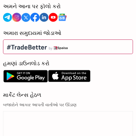
અમને આના પર ફૉલો કરો
અમારા સમુદાયમાં જોડાઓ
હમણાં ડાઉનલોડ કરો
માર્કેટ લેન્સ હેઠળ
બજારોને આકાર આપતી વાર્તાઓ પર ઊંડાણ