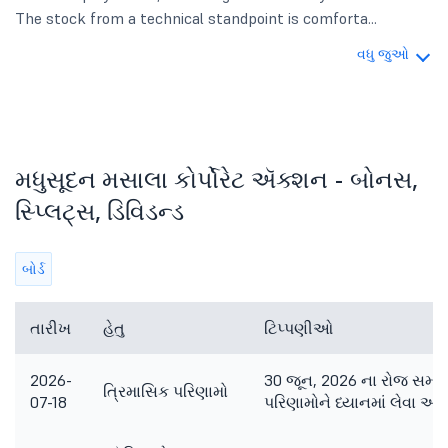
The stock from a technical standpoint is comforta...
વધુ જુઓ
મધુસૂદન મસાલા કોર્પોરેટ ઍક્શન - બોનસ,
સ્પ્લિટ્સ, ડિવિડન્ડ
બોર્ડ
તારીખ
હેતુ
ટિપ્પણીઓ
2026-
30 જૂન, 2026 ના રોજ સમાપ
ત્રિમાસિક પરિણામો
07-18
પરિણામોને ધ્યાનમાં લેવા અન