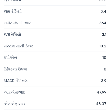
PEG રેશિયો
0.4
માર્કેટ કેપ સીઆર
364
P/B રેશિયો
3.1
સરેરાશ સાચી રેન્જ
10.2
ઇપીએસ
10
ડિવિડન્ડ ઉપજ
0
MACD સિગ્નલ
3.9
આરએસઆઇ
47.99
એમએફઆઇ
48.37