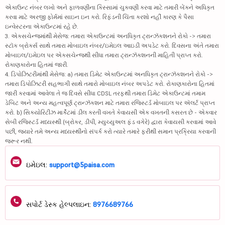
એકાઉન્ટ નંબર લખો અને ફાળવણીના કિસ્સામાં ચુકવણી કરવા માટે તમારી બેંકને અધિકૃત
કરવા માટે અરજી ફોર્મમાં સાઇન ઇન કરો. રિફંડની ચિંતા કરશો નહીં કારણ કે પૈસા
ઇન્વેસ્ટરના એકાઉન્ટમાં રહે છે.
3. એક્સચેન્જમાંથી મેસેજ: તમારા એકાઉન્ટમાં અનધિકૃત ટ્રાન્ઝૅક્શનને રોકો -> તમારા
સ્ટૉક બ્રોકર્સ સાથે તમારા મોબાઇલ નંબર/ઇમેઇલ આઇડી અપડેટ કરો. દિવસના અંતે તમારા
મોબાઇલ/ઇમેઇલ પર એક્સચેન્જથી સીધા તમારા ટ્રાન્ઝૅક્શનની માહિતી પ્રાપ્ત કરો.
રોકાણકારોના હિતમાં જારી.
4. ડિપોઝિટરીમાંથી મેસેજ: a) તમારા ડિમેટ એકાઉન્ટમાં અનધિકૃત ટ્રાન્ઝૅક્શનને રોકો ->
તમારા ડિપોઝિટરી સહભાગી સાથે તમારો મોબાઇલ નંબર અપડેટ કરો. રોકાણકારોના હિતમાં
જારી કરવામાં આવેલા તે જ દિવસે સીધા CDSL તરફથી તમારા ડિમેટ એકાઉન્ટમાં તમામ
ડેબિટ અને અન્ય મહત્વપૂર્ણ ટ્રાન્ઝૅક્શન માટે તમારા રજિસ્ટર્ડ મોબાઇલ પર ઍલર્ટ પ્રાપ્ત
કરો. b) સિક્યોરિટીઝ માર્કેટમાં ડીલ કરતી વખતે કેવાયસી એક વખતની કસરત છે - એકવાર
સેબી રજિસ્ટર્ડ મધ્યસ્થી (બ્રોકર, ડીપી, મ્યુચ્યુઅલ ફંડ વગેરે) દ્વારા કેવાયસી કરવામાં આવે
પછી, જ્યારે તમે અન્ય મધ્યસ્થીનો સંપર્ક કરો ત્યારે તમારે ફરીથી સમાન પ્રક્રિયા કરવાની
જરૂર નથી.
ઇમેઇલ:
support@5paisa.com
સપોર્ટ ડેસ્ક હેલ્પલાઇન:
8976689766