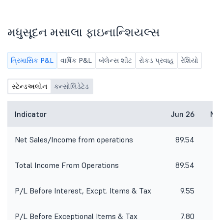
મધુસૂદન મસાલા ફાઇનાન્શિયલ્સ
ત્રિમાસિક P&L
વાર્ષિક P&L
બૅલેન્સ શીટ
રોકડ પ્રવાહ
રેશિયો
સ્ટેન્ડઅલોન
કન્સોલિડેટેડ
Indicator
Jun 26
Ma
Net Sales/Income from operations
89.54
Total Income From Operations
89.54
P/L Before Interest, Excpt. Items & Tax
9.55
P/L Before Exceptional Items & Tax
7.80