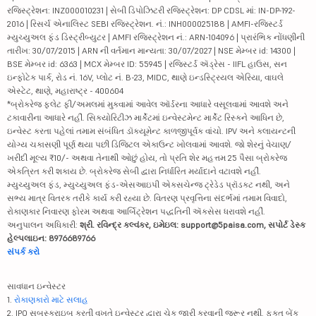
રજિસ્ટ્રેશન: INZ000010231 | સેબી ડિપોઝિટરી રજિસ્ટ્રેશન: DP CDSL માં: IN-DP-192-
2016 | રિસર્ચ એનાલિસ્ટ SEBI રજિસ્ટ્રેશન. નં.: INH000025188 | AMFI-રજિસ્ટર્ડ
મ્યુચ્યુઅલ ફંડ ડિસ્ટ્રીબ્યુટર | AMFI રજિસ્ટ્રેશન નં.: ARN-104096 | પ્રારંભિક નોંધણીની
તારીખ: 30/07/2015 | ARN ની વર્તમાન માન્યતા: 30/07/2027 | NSE મેમ્બર id: 14300 |
BSE મેમ્બર id: 6363 | MCX મેમ્બર ID: 55945 | રજિસ્ટર્ડ ઍડ્રેસ - IIFL હાઉસ, સન
ઇન્ફોટેક પાર્ક, રોડ નં. 16V, પ્લોટ નં. B-23, MIDC, થાણે ઇન્ડસ્ટ્રિયલ એરિયા, વાઘલે
એસ્ટેટ, થાણે, મહારાષ્ટ્ર - 400604
*બ્રોકરેજ ફ્લેટ ફી/અમલમાં મુકવામાં આવેલ ઑર્ડરના આધારે વસૂલવામાં આવશે અને
ટકાવારીના આધારે નહીં. સિક્યોરિટીઝ માર્કેટમાં ઇન્વેસ્ટમેન્ટ માર્કેટ રિસ્કને આધિન છે,
ઇન્વેસ્ટ કરતા પહેલાં તમામ સંબંધિત ડૉક્યૂમેન્ટ કાળજીપૂર્વક વાંચો. IPV અને ક્લાયન્ટની
યોગ્ય ચકાસણી પૂર્ણ થયા પછી ડિજિટલ એકાઉન્ટ ખોલવામાં આવશે. જો શેરનું વેચાણ/
ખરીદી મૂલ્ય ₹10/- અથવા તેનાથી ઓછું હોય, તો પ્રતિ શેર મહત્તમ 25 પૈસા બ્રોકરેજ
એકત્રિત કરી શકાય છે. બ્રોકરેજ સેબી દ્વારા નિર્ધારિત મર્યાદાને વટાવશે નહીં.
મ્યુચ્યુઅલ ફંડ, મ્યુચ્યુઅલ ફંડ-એસઆઇપી એક્સચેન્જ ટ્રેડેડ પ્રૉડક્ટ નથી, અને
સભ્ય માત્ર વિતરક તરીકે કાર્ય કરી રહ્યા છે. વિતરણ પ્રવૃત્તિના સંદર્ભમાં તમામ વિવાદો,
રોકાણકાર નિવારણ ફોરમ અથવા આર્બિટ્રેશન પદ્ધતિની ઍક્સેસ ધરાવશે નહીં.
અનુપાલન અધિકારી:
શ્રી. રવિન્દ્ર કલ્વંકર, ઇમેઇલ: support@5paisa.com, સપોર્ટ ડેસ્ક
હેલ્પલાઇન: 8976689766
સંપર્ક કરો
સાવધાન ઇન્વેસ્ટર
1.
રોકાણકારો માટે સલાહ
2. IPO સબસ્ક્રાઇબ કરતી વખતે ઇન્વેસ્ટર દ્વારા ચેક જારી કરવાની જરૂર નથી. ફક્ત બેંક