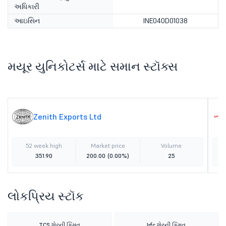
અધિકારી
આઇસિન
INE040D01038
મયૂર યુનિકોટર્સ માટે સમાન સ્ટૉક્સ
Zenith Exports Ltd
52 week high
Market price
Volume
351.90
200.00
(0.00%)
25
લોકપ્રિય સ્ટૉક
TCS શેરની કિંમત
Irfc શેરની કિંમત