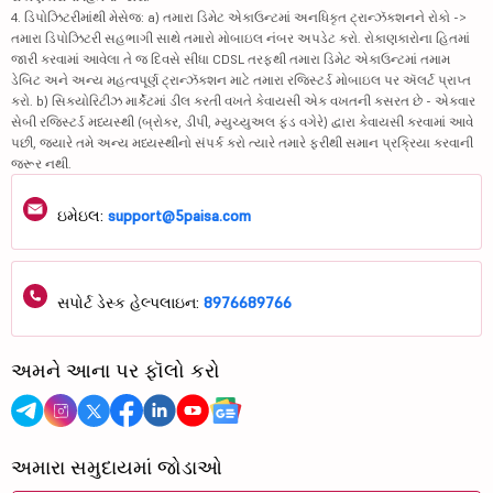
4. ડિપોઝિટરીમાંથી મેસેજ: a) તમારા ડિમેટ એકાઉન્ટમાં અનધિકૃત ટ્રાન્ઝૅક્શનને રોકો ->
તમારા ડિપોઝિટરી સહભાગી સાથે તમારો મોબાઇલ નંબર અપડેટ કરો. રોકાણકારોના હિતમાં
જારી કરવામાં આવેલા તે જ દિવસે સીધા CDSL તરફથી તમારા ડિમેટ એકાઉન્ટમાં તમામ
ડેબિટ અને અન્ય મહત્વપૂર્ણ ટ્રાન્ઝૅક્શન માટે તમારા રજિસ્ટર્ડ મોબાઇલ પર ઍલર્ટ પ્રાપ્ત
કરો. b) સિક્યોરિટીઝ માર્કેટમાં ડીલ કરતી વખતે કેવાયસી એક વખતની કસરત છે - એકવાર
સેબી રજિસ્ટર્ડ મધ્યસ્થી (બ્રોકર, ડીપી, મ્યુચ્યુઅલ ફંડ વગેરે) દ્વારા કેવાયસી કરવામાં આવે
પછી, જ્યારે તમે અન્ય મધ્યસ્થીનો સંપર્ક કરો ત્યારે તમારે ફરીથી સમાન પ્રક્રિયા કરવાની
જરૂર નથી.
ઇમેઇલ:
support@5paisa.com
સપોર્ટ ડેસ્ક હેલ્પલાઇન:
8976689766
અમને આના પર ફૉલો કરો
અમારા સમુદાયમાં જોડાઓ