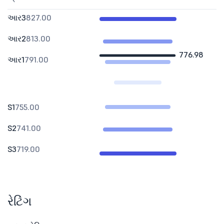
આર3
827.00
આર2
813.00
776.98
આર1
791.00
S1
755.00
S2
741.00
S3
719.00
રેટિંગ