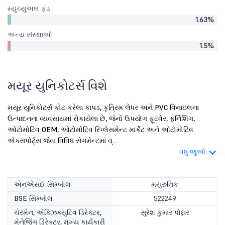
મ્યુચ્યુઅલ ફંડ
1.63%
અન્ય સંસ્થાઓ
1.5%
મયૂર યુનિકોટર્સ વિશે
મયૂર યુનિકોટર્સ કોટ કરેલા કાપડ, કૃત્રિમ લેધર અને PVC વિનાઇલના
ઉત્પાદનના વ્યવસાયમાં રોકાયેલા છે, જેનો ઉપયોગ ફૂટવેર, ફર્નિશિંગ,
ઓટોમોટિવ OEM, ઓટોમોટિવ રિપ્લેસમેન્ટ માર્કેટ અને ઓટોમોટિવ
એક્સપોર્ટ્સ જેવા વિવિધ સેગમેન્ટમાં વ્...
વધુ જુઓ
એનએસઈ સિમ્બૉલ
મયુરુનિક
BSE સિમ્બૉલ
522249
ચેરમેન, એક્ઝિક્યુટિવ ડિરેક્ટર,
સુરેશ કુમાર પોદ્દાર
મેનેજિંગ ડિરેક્ટર, મુખ્ય કાર્યકારી