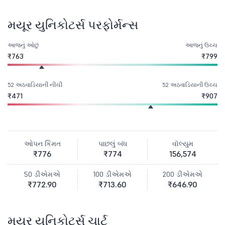
મયૂર યુનિકોટર્સ પરફોર્મન્સ
આજનું ઓછું
આજનું ઉચ્ચ
₹763
₹799
52 અઠવાડિયાની નીચી
52 અઠવાડિયાની ઉચ્ચ
₹471
₹907
ઓપન કિંમત
પાછલું બંધ
વૉલ્યુમ
₹776
₹774
156,574
50 ડીએમએ
100 ડીએમએ
200 ડીએમએ
₹772.90
₹713.60
₹646.90
મયૂર યુનિકોટર્સ ચાર્ટ