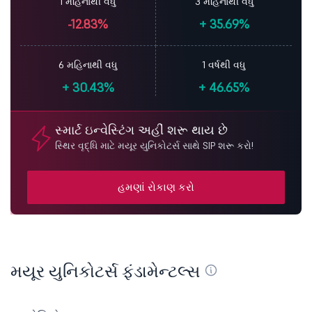
1 મહિનાથી વધુ
3 મહિનાથી વધુ
-12.83%
+
35.69%
6 મહિનાથી વધુ
1 વર્ષથી વધુ
+
30.43%
+
46.65%
સ્માર્ટ ઇન્વેસ્ટિંગ અહીં શરૂ થાય છે
સ્થિર વૃદ્ધિ માટે મયૂર યુનિકોટર્સ સાથે SIP શરૂ કરો!
હમણાં રોકાણ કરો
મયૂર યુનિકોટર્સ ફંડામેન્ટલ્સ