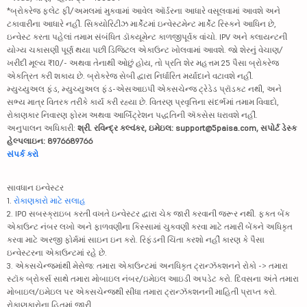
*બ્રોકરેજ ફ્લેટ ફી/અમલમાં મુકવામાં આવેલ ઑર્ડરના આધારે વસૂલવામાં આવશે અને
ટકાવારીના આધારે નહીં. સિક્યોરિટીઝ માર્કેટમાં ઇન્વેસ્ટમેન્ટ માર્કેટ રિસ્કને આધિન છે,
ઇન્વેસ્ટ કરતા પહેલાં તમામ સંબંધિત ડૉક્યૂમેન્ટ કાળજીપૂર્વક વાંચો. IPV અને ક્લાયન્ટની
યોગ્ય ચકાસણી પૂર્ણ થયા પછી ડિજિટલ એકાઉન્ટ ખોલવામાં આવશે. જો શેરનું વેચાણ/
ખરીદી મૂલ્ય ₹10/- અથવા તેનાથી ઓછું હોય, તો પ્રતિ શેર મહત્તમ 25 પૈસા બ્રોકરેજ
એકત્રિત કરી શકાય છે. બ્રોકરેજ સેબી દ્વારા નિર્ધારિત મર્યાદાને વટાવશે નહીં.
મ્યુચ્યુઅલ ફંડ, મ્યુચ્યુઅલ ફંડ-એસઆઇપી એક્સચેન્જ ટ્રેડેડ પ્રૉડક્ટ નથી, અને
સભ્ય માત્ર વિતરક તરીકે કાર્ય કરી રહ્યા છે. વિતરણ પ્રવૃત્તિના સંદર્ભમાં તમામ વિવાદો,
રોકાણકાર નિવારણ ફોરમ અથવા આર્બિટ્રેશન પદ્ધતિની ઍક્સેસ ધરાવશે નહીં.
અનુપાલન અધિકારી:
શ્રી. રવિન્દ્ર કલ્વંકર, ઇમેઇલ: support@5paisa.com, સપોર્ટ ડેસ્ક
હેલ્પલાઇન: 8976689766
સંપર્ક કરો
સાવધાન ઇન્વેસ્ટર
1.
રોકાણકારો માટે સલાહ
2. IPO સબસ્ક્રાઇબ કરતી વખતે ઇન્વેસ્ટર દ્વારા ચેક જારી કરવાની જરૂર નથી. ફક્ત બેંક
એકાઉન્ટ નંબર લખો અને ફાળવણીના કિસ્સામાં ચુકવણી કરવા માટે તમારી બેંકને અધિકૃત
કરવા માટે અરજી ફોર્મમાં સાઇન ઇન કરો. રિફંડની ચિંતા કરશો નહીં કારણ કે પૈસા
ઇન્વેસ્ટરના એકાઉન્ટમાં રહે છે.
3. એક્સચેન્જમાંથી મેસેજ: તમારા એકાઉન્ટમાં અનધિકૃત ટ્રાન્ઝૅક્શનને રોકો -> તમારા
સ્ટૉક બ્રોકર્સ સાથે તમારા મોબાઇલ નંબર/ઇમેઇલ આઇડી અપડેટ કરો. દિવસના અંતે તમારા
મોબાઇલ/ઇમેઇલ પર એક્સચેન્જથી સીધા તમારા ટ્રાન્ઝૅક્શનની માહિતી પ્રાપ્ત કરો.
રોકાણકારોના હિતમાં જારી.