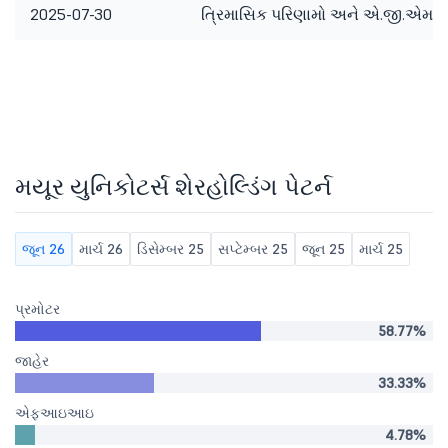
2025-07-30
ત્રિમાસિક પરિણામો અને એ.જી.એમ.
મયૂર યુનિકોટર્સ શેરહોલ્ડિંગ પેટર્ન
જૂન 26
માર્ચ 26
ડિસેમ્બર 25
સપ્ટેમ્બર 25
જૂન 25
માર્ચ 25
પ્રમોટર
58.77%
જાહેર
33.33%
એફઆઇઆઇ
4.78%