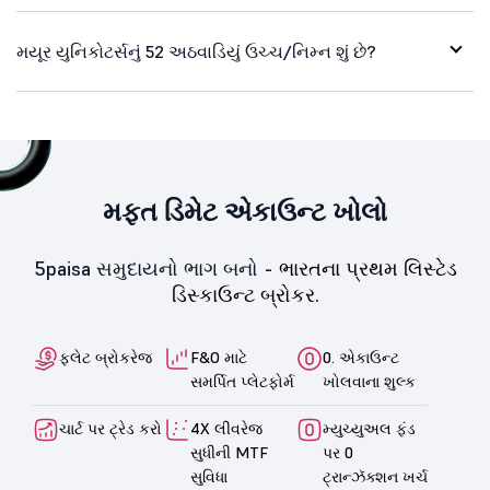
મયૂર યુનિકોટર્સનું 52 અઠવાડિયું ઉચ્ચ/નિમ્ન શું છે?
મફત ડિમેટ એકાઉન્ટ ખોલો
5paisa સમુદાયનો ભાગ બનો -
ભારતના પ્રથમ લિસ્ટેડ
ડિસ્કાઉન્ટ બ્રોકર.
ફ્લેટ બ્રોકરેજ
F&O માટે
0. એકાઉન્ટ
સમર્પિત પ્લેટફોર્મ
ખોલવાના શુલ્ક
ચાર્ટ પર ટ્રેડ કરો
4X લીવરેજ
મ્યુચ્યુઅલ ફંડ
સુધીની MTF
પર 0
સુવિધા
ટ્રાન્ઝૅક્શન ખર્ચ