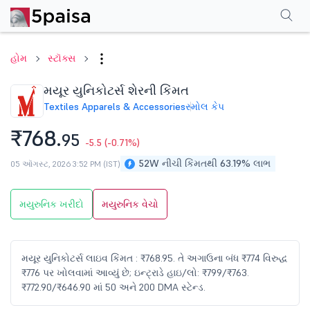
પરફોર્મન્સ
ફાઇનાન્શિયલ્સ
ટેક્નિકલ
ઇવેન્ટ્સ
શેરહોલ્ડિંગ પેટર્ન
વધુ
એફએ
હોમ
સ્ટૉક્સ
મયૂર યુનિકોટર્સ શેરની કિંમત
Textiles Apparels & Accessories
સ્મોલ કેપ
₹768.
95
-5.5
(-0.71%)
52W નીચી કિંમતથી 63.19% લાભ
05 ઑગસ્ટ, 2026 3:52 PM (IST)
મયુરુનિક ખરીદો
મયુરુનિક વેચો
મયૂર યુનિકોટર્સ લાઇવ કિંમત : ₹768.95. તે અગાઉના બંધ ₹774 વિરુદ્ધ
₹776 પર ખોલવામાં આવ્યું છે; ઇન્ટ્રાડે હાઇ/લો: ₹799/₹763.
₹772.90/₹646.90 માં 50 અને 200 DMA સ્ટેન્ડ.