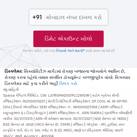
+91
ડિમેટ એકાઉન્ટ ખોલો
આગળ વધીને, તમે બધા
નિયમો અને શરતો*
સાથે સંમત થાઓ છો
ડિસ્ક્લેમર:
સિક્યોરિટીઝ માર્કેટમાં રોકાણ બજારના જોખમોને આધિન છે,
રોકાણ કરતા પહેલાં તમામ સંબંધિત ડૉક્યૂમેન્ટ કાળજીપૂર્વક વાંચો. વિગતવાર
ડિસ્ક્લેમર માટે કૃપા કરીને અહીં
ક્લિક કરો
.
વધુ માહિતી
5paisa કેપિટલ લિમિટેડ. CIN: L67190MH2007PLC289249 | સ્ટૉક બ્રોકર સેબી
રજિસ્ટ્રેશન: INZ000010231 | સેબી ડિપોઝિટરી રજિસ્ટ્રેશન: DP CDSL માં: IN-DP-192-
2016 | રિસર્ચ એનાલિસ્ટ SEBI રજિસ્ટ્રેશન. નં.: INH000025188 | AMFI-રજિસ્ટર્ડ
મ્યુચ્યુઅલ ફંડ ડિસ્ટ્રીબ્યુટર | AMFI રજિસ્ટ્રેશન નં.: ARN-104096 | પ્રારંભિક નોંધણીની
તારીખ: 30/07/2015 | ARN ની વર્તમાન માન્યતા: 30/07/2027 | NSE મેમ્બર id: 14300 |
BSE મેમ્બર id: 6363 | MCX મેમ્બર ID: 55945 | રજિસ્ટર્ડ ઍડ્રેસ - IIFL હાઉસ, સન
ઇન્ફોટેક પાર્ક, રોડ નં. 16V, પ્લોટ નં. B-23, MIDC, થાણે ઇન્ડસ્ટ્રિયલ એરિયા, વાઘલે
એસ્ટેટ, થાણે, મહારાષ્ટ્ર - 400604