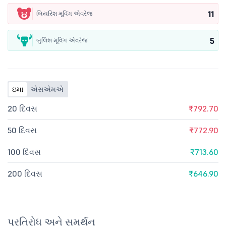
11
બિયરિશ મૂવિંગ એવરેજ
5
બુલિશ મૂવિંગ એવરેજ
ઇમા
એસએમએ
20 દિવસ
₹792.70
50 દિવસ
₹772.90
100 દિવસ
₹713.60
200 દિવસ
₹646.90
પ્રતિરોધ અને સમર્થન