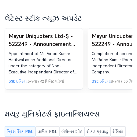
લેટેસ્ટ સ્ટૉક ન્યૂઝ અપડેટ
Mayur Uniquoters Ltd-$ -
Mayur Uniquoters
522249 - Announcement
522249 - Announ
under Regulation 30
under Regulation 
Appointment of Mr. Vinod Kumar
Completion of second t
(LODR)-Change in
(LODR)-Cessation
Haritwal as an Additional Director
Mr.Ratan Kumar Roongt
under the category of Non-
Independent Director o
Directorate
Executive Independent Director of
Company.
the Company with effect from
BSE ઇન્ડિયા
8 કલાક 42 મિનિટ પહેલાં
BSE ઇન્ડિયા
8 કલાક 55 મિનિટ
August 06,2026.
મયૂર યુનિકોટર્સ ફાઇનાન્શિયલ્સ
ત્રિમાસિક P&L
વાર્ષિક P&L
બૅલેન્સ શીટ
રોકડ પ્રવાહ
રેશિયો