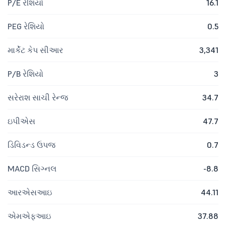
P/E રેશિયો
16.1
PEG રેશિયો
0.5
માર્કેટ કેપ સીઆર
3,341
P/B રેશિયો
3
સરેરાશ સાચી રેન્જ
34.7
ઇપીએસ
47.7
ડિવિડન્ડ ઉપજ
0.7
MACD સિગ્નલ
-8.8
આરએસઆઇ
44.11
એમએફઆઇ
37.88