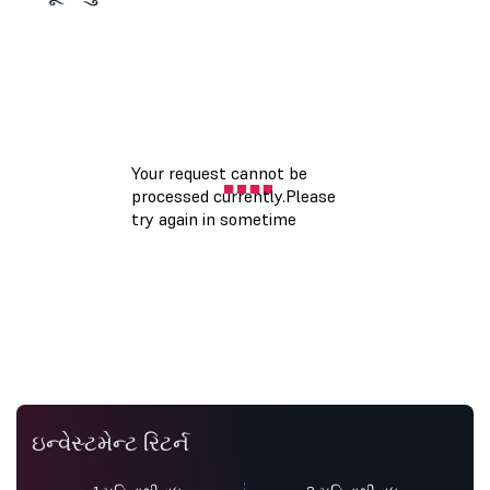
ઇન્વેસ્ટમેન્ટ રિટર્ન