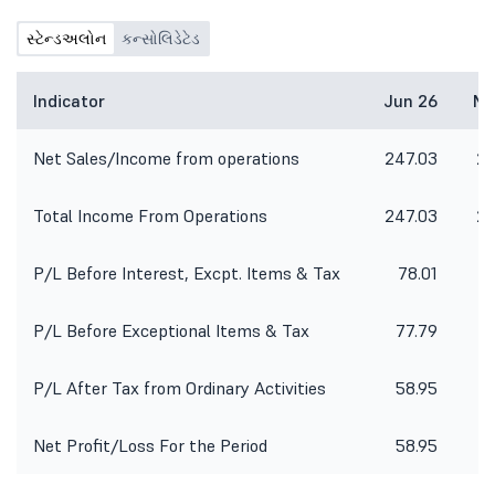
સ્ટેન્ડઅલોન
કન્સોલિડેટેડ
Indicator
Jun 26
Ma
Net Sales/Income from operations
247.03
26
Total Income From Operations
247.03
26
P/L Before Interest, Excpt. Items & Tax
78.01
8
P/L Before Exceptional Items & Tax
77.79
8
P/L After Tax from Ordinary Activities
58.95
Net Profit/Loss For the Period
58.95