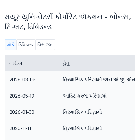
મયૂર યુનિકોટર્સ કોર્પોરેટ ઍક્શન - બોનસ,
સ્પ્લિટ, ડિવિડન્ડ
બોર્ડ
ડિવિડન્ડ
વિભાજન
તારીખ
હેતુ
2026-08-05
ત્રિમાસિક પરિણામો અને એ.જી.એમ.
2026-05-19
ઑડિટ કરેલા પરિણામો
2026-01-30
ત્રિમાસિક પરિણામો
2025-11-11
ત્રિમાસિક પરિણામો