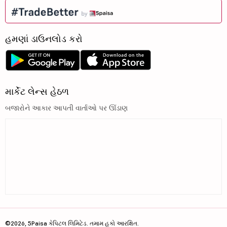
હમણાં ડાઉનલોડ કરો
માર્કેટ લેન્સ હેઠળ
બજારોને આકાર આપતી વાર્તાઓ પર ઊંડાણ
©2026, 5Paisa કેપિટલ લિમિટેડ. તમામ હકો આરક્ષિત.