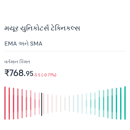
મયૂર યુનિકોટર્સ ટેક્નિકલ્સ
EMA અને SMA
વર્તમાન કિંમત
₹768.
95
-5.5 (-0.71%)