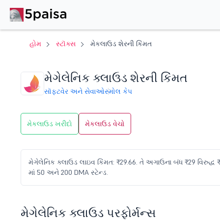
હોમ
સ્ટૉક્સ
મેકલાઉડ શેરની કિંમત
મેગેલેનિક ક્લાઉડ શેરની કિંમત
સૉફ્ટવેર અને સેવાઓ
સ્મોલ કેપ
મેકલાઉડ ખરીદો
મેકલાઉડ વેચો
મેગેલેનિક ક્લાઉડ લાઇવ કિંમત: ₹29.66. તે અગાઉના બંધ ₹29 વિરુદ્ધ ₹
માં 50 અને 200 DMA સ્ટેન્ડ.
મેગેલેનિક ક્લાઉડ પરફોર્મન્સ