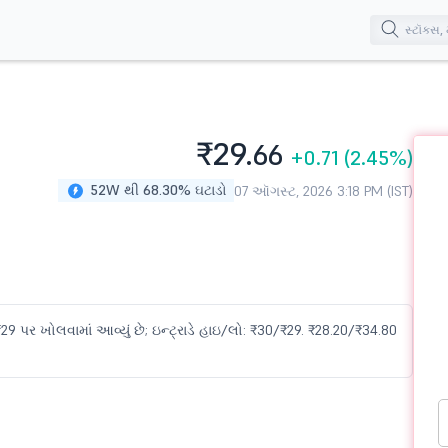
₹29.
66
+0.71
(2.45%)
52W થી 68.30% ઘટાડો
07 ઑગસ્ટ, 2026 3:18 PM (IST)
29 પર ખોલવામાં આવ્યું છે; ઇન્ટ્રાડે હાઇ/લો: ₹30/₹29. ₹28.20/₹34.80