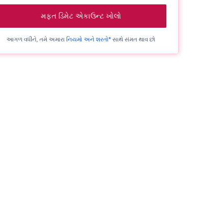
મફત ડિમેટ એકાઉન્ટ ખોલો
આગળ વધીને, તમે અમારા
નિયમો અને શરતો*
સાથે સંમત થાવ છો