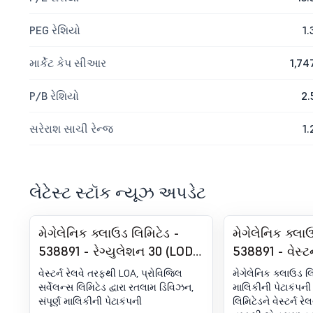
PEG રેશિયો
1.
માર્કેટ કેપ સીઆર
1,74
P/B રેશિયો
2.
સરેરાશ સાચી રેન્જ
1.
લેટેસ્ટ સ્ટૉક ન્યૂઝ અપડેટ
મેગેલેનિક ક્લાઉડ લિમિટેડ -
મેગેલેનિક ક્લા
538891 - રેગ્યુલેશન 30 (LODR)
538891 - વેસ્ટર
હેઠળ જાહેરાત - પ્રેસ રિલીઝ /
એલઓએ, રતલા
વેસ્ટર્ન રેલવે તરફથી LOA, પ્રોવિજિલ
મેગેલેનિક ક્લાઉડ લિ
મીડિયા રિલીઝ
સર્વેલન્સ લિમિટેડ દ્વારા રતલામ ડિવિઝન,
માલિકીની પેટાકંપની 
સંપૂર્ણ માલિકીની પેટાકંપની
લિમિટેડને વેસ્ટર્ન 