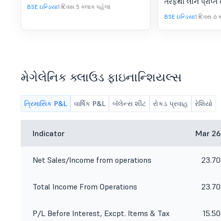
તરફથી લોન પ્રાપ્ત 
BSE ઇન્ડિયા
1 દિવસ 5 કલાક પહેલાં
BSE ઇન્ડિયા
1 દિવસ 6 
મેગેલેનિક ક્લાઉડ ફાઇનાન્શિયલ્સ
ત્રિમાસિક P&L
વાર્ષિક P&L
બૅલેન્સ શીટ
રોકડ પ્રવાહ
રેશિયો
Indicator
Mar 26
Net Sales/Income from operations
23.70
Total Income From Operations
23.70
P/L Before Interest, Excpt. Items & Tax
15.50