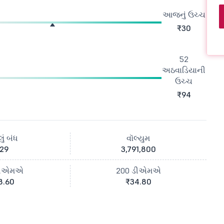
આજનું ઉચ્ચ
₹30
52
અઠવાડિયાની
ઉચ્ચ
₹94
ું બંધ
વૉલ્યુમ
29
3,791,800
ડીએમએ
200 ડીએમએ
8.60
₹34.80