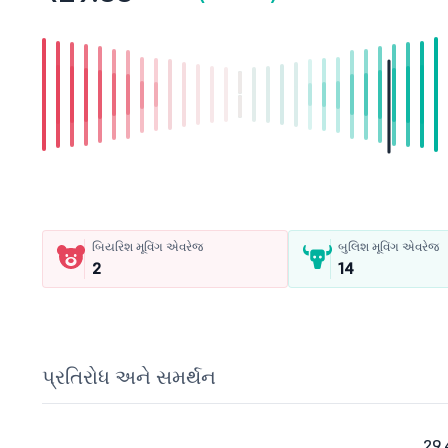
બિયરિશ મૂવિંગ એવરેજ
બુલિશ મૂવિંગ એવરેજ
2
14
પ્રતિરોધ અને સમર્થન
29.