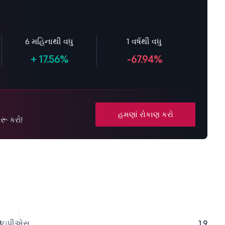
6 મહિનાથી વધુ
1 વર્ષથી વધુ
+
17.56%
-67.94%
હમણાં રોકાણ કરો
રૂ કરો!
3
ઇપીએસ
1.9