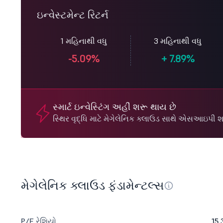
ઇન્વેસ્ટમેન્ટ રિટર્ન
1 મહિનાથી વધુ
3 મહિનાથી વધુ
-5.09%
+
7.89%
સ્માર્ટ ઇન્વેસ્ટિંગ અહીં શરૂ થાય છે
સ્થિર વૃદ્ધિ માટે મેગેલેનિક ક્લાઉડ સાથે એસઆઇપી શ
મેગેલેનિક ક્લાઉડ ફંડામેન્ટલ્સ
P/E રેશિયો
15.