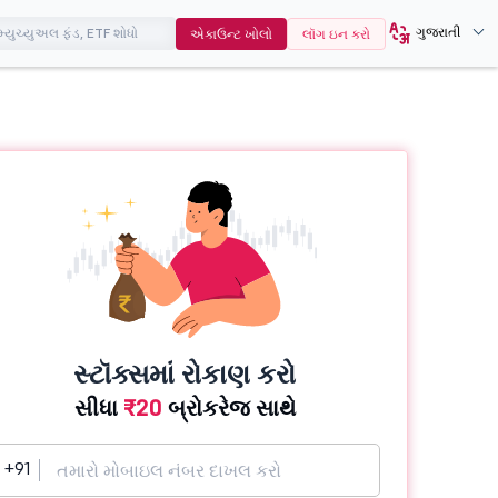
ગુજરાતી
એકાઉન્ટ ખોલો
લૉગ ઇન કરો
સ્ટૉક્સમાં રોકાણ કરો
સીધા
₹20
બ્રોકરેજ સાથે
+91