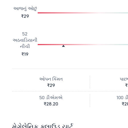
આજનું ઓછું
₹29
52
અઠવાડિયાની
નીચી
₹19
ઓપન કિંમત
પાછલ
₹29
₹
50 ડીએમએ
100 
₹28.20
₹2
મેગેલેનિક ક્લાઉડ ચાર્ટ