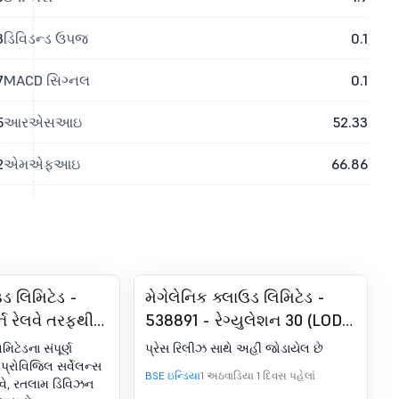
3
ડિવિડન્ડ ઉપજ
0.1
7
MACD સિગ્નલ
0.1
5
આરએસઆઇ
52.33
2
એમએફઆઇ
66.86
ઉડ લિમિટેડ -
મેગેલેનિક ક્લાઉડ લિમિટેડ -
્ન રેલવે તરફથી
538891 - રેગ્યુલેશન 30 (LODR)
મ ડિવિઝન
હેઠળ જાહેરાત - પ્રેસ રિલીઝ /
મિટેડના સંપૂર્ણ
પ્રેસ રિલીઝ સાથે અહીં જોડાયેલ છે
મીડિયા રિલીઝ
પ્રોવિજિલ સર્વેલન્સ
BSE ઇન્ડિયા
1 અઠવાડિયા 1 દિવસ પહેલાં
રેલવે, રતલામ ડિવિઝન