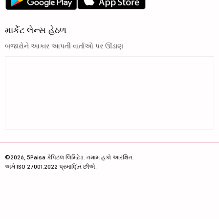
માર્કેટ લેન્સ હેઠળ
બજારોને આકાર આપતી વાર્તાઓ પર ઊંડાણ
©2026, 5Paisa કેપિટલ લિમિટેડ. તમામ હકો આરક્ષિત.
અમે ISO 27001:2022 પ્રમાણિત છીએ.