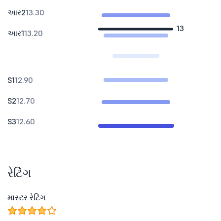
આર2
13.30
13
આર1
13.20
S1
12.90
S2
12.70
S3
12.60
રેટિંગ
માસ્ટર રેટિંગ