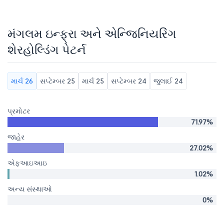
મંગલમ ઇન્ફ્રા અને એન્જિનિયરિંગ
શેરહોલ્ડિંગ પેટર્ન
માર્ચ 26
સપ્ટેમ્બર 25
માર્ચ 25
સપ્ટેમ્બર 24
જુલાઈ 24
પ્રમોટર
71.97%
જાહેર
27.02%
એફઆઇઆઇ
1.02%
અન્ય સંસ્થાઓ
0%