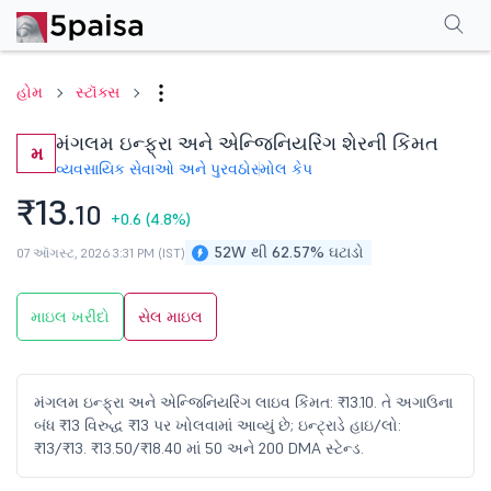
પરફોર્મન્સ
ફાઇનાન્શિયલ્સ
ટેક્નિકલ
ઇવેન્ટ્સ
શેરહોલ્ડિંગ પેટર્ન
વધુ
એફએ
હોમ
સ્ટૉક્સ
મંગલમ ઇન્ફ્રા અને એન્જિનિયરિંગ શેરની કિંમત
મ
વ્યવસાયિક સેવાઓ અને પુરવઠો
સ્મોલ કેપ
₹13.
10
+0.6
(4.8%)
52W થી 62.57% ઘટાડો
07 ઑગસ્ટ, 2026 3:31 PM (IST)
માઇલ ખરીદો
સેલ માઇલ
મંગલમ ઇન્ફ્રા અને એન્જિનિયરિંગ લાઇવ કિંમત: ₹13.10. તે અગાઉના
બંધ ₹13 વિરુદ્ધ ₹13 પર ખોલવામાં આવ્યું છે; ઇન્ટ્રાડે હાઇ/લો:
₹13/₹13. ₹13.50/₹18.40 માં 50 અને 200 DMA સ્ટેન્ડ.