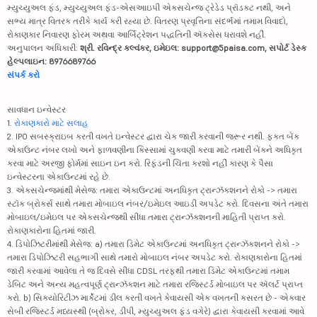
મ્યુચ્યુઅલ ફંડ, મ્યુચ્યુઅલ ફંડ-એસઆઇપી એક્સચેન્જ ટ્રેડેડ પ્રૉડક્ટ નથી, અને
સભ્ય માત્ર વિતરક તરીકે કાર્ય કરી રહ્યા છે. વિતરણ પ્રવૃત્તિના સંદર્ભમાં તમામ વિવાદો,
રોકાણકાર નિવારણ ફોરમ અથવા આર્બિટ્રેશન પદ્ધતિની ઍક્સેસ ધરાવશે નહીં.
અનુપાલન અધિકારી:
શ્રી. રવિન્દ્ર કલ્વંકર, ઇમેઇલ: support@5paisa.com, સપોર્ટ ડેસ્ક
હેલ્પલાઇન: 8976689766
સંપર્ક કરો
સાવધાન ઇન્વેસ્ટર
1.
રોકાણકારો માટે સલાહ
2. IPO સબસ્ક્રાઇબ કરતી વખતે ઇન્વેસ્ટર દ્વારા ચેક જારી કરવાની જરૂર નથી. ફક્ત બેંક
એકાઉન્ટ નંબર લખો અને ફાળવણીના કિસ્સામાં ચુકવણી કરવા માટે તમારી બેંકને અધિકૃત
કરવા માટે અરજી ફોર્મમાં સાઇન ઇન કરો. રિફંડની ચિંતા કરશો નહીં કારણ કે પૈસા
ઇન્વેસ્ટરના એકાઉન્ટમાં રહે છે.
3. એક્સચેન્જમાંથી મેસેજ: તમારા એકાઉન્ટમાં અનધિકૃત ટ્રાન્ઝૅક્શનને રોકો -> તમારા
સ્ટૉક બ્રોકર્સ સાથે તમારા મોબાઇલ નંબર/ઇમેઇલ આઇડી અપડેટ કરો. દિવસના અંતે તમારા
મોબાઇલ/ઇમેઇલ પર એક્સચેન્જથી સીધા તમારા ટ્રાન્ઝૅક્શનની માહિતી પ્રાપ્ત કરો.
રોકાણકારોના હિતમાં જારી.
4. ડિપોઝિટરીમાંથી મેસેજ: a) તમારા ડિમેટ એકાઉન્ટમાં અનધિકૃત ટ્રાન્ઝૅક્શનને રોકો ->
તમારા ડિપોઝિટરી સહભાગી સાથે તમારો મોબાઇલ નંબર અપડેટ કરો. રોકાણકારોના હિતમાં
જારી કરવામાં આવેલા તે જ દિવસે સીધા CDSL તરફથી તમારા ડિમેટ એકાઉન્ટમાં તમામ
ડેબિટ અને અન્ય મહત્વપૂર્ણ ટ્રાન્ઝૅક્શન માટે તમારા રજિસ્ટર્ડ મોબાઇલ પર ઍલર્ટ પ્રાપ્ત
કરો. b) સિક્યોરિટીઝ માર્કેટમાં ડીલ કરતી વખતે કેવાયસી એક વખતની કસરત છે - એકવાર
સેબી રજિસ્ટર્ડ મધ્યસ્થી (બ્રોકર, ડીપી, મ્યુચ્યુઅલ ફંડ વગેરે) દ્વારા કેવાયસી કરવામાં આવે