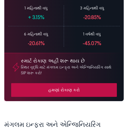
1 મહિનાથી વધુ
3 મહિનાથી વધુ
+
3.15%
-20.85%
6 મહિનાથી વધુ
1 વર્ષથી વધુ
-20.61%
-45.07%
સ્માર્ટ રોકાણ અહીં શરૂ થાય છે
સ્થિર વૃદ્ધિ માટે મંગલમ ઇન્ફ્રા અને એન્જિનિયરિંગ સાથે
SIP શરૂ કરો!
હમણાં રોકાણ કરો
મંગલમ ઇન્ફ્રા અને એન્જિનિયરિંગ