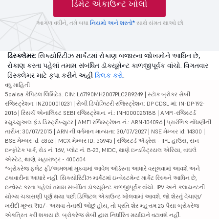
ડિમેટ એકાઉન્ટ ખોલો
આગળ વધીને, તમે બધા
નિયમો અને શરતો*
સાથે સંમત થાઓ છો
ડિસ્ક્લેમર:
સિક્યોરિટીઝ માર્કેટમાં રોકાણ બજારના જોખમોને આધિન છે,
રોકાણ કરતા પહેલાં તમામ સંબંધિત ડૉક્યૂમેન્ટ કાળજીપૂર્વક વાંચો. વિગતવાર
ડિસ્ક્લેમર માટે કૃપા કરીને અહીં
ક્લિક કરો
.
વધુ માહિતી
5paisa કેપિટલ લિમિટેડ. CIN: L67190MH2007PLC289249 | સ્ટૉક બ્રોકર સેબી
રજિસ્ટ્રેશન: INZ000010231 | સેબી ડિપોઝિટરી રજિસ્ટ્રેશન: DP CDSL માં: IN-DP-192-
2016 | રિસર્ચ એનાલિસ્ટ SEBI રજિસ્ટ્રેશન. નં.: INH000025188 | AMFI-રજિસ્ટર્ડ
મ્યુચ્યુઅલ ફંડ ડિસ્ટ્રીબ્યુટર | AMFI રજિસ્ટ્રેશન નં.: ARN-104096 | પ્રારંભિક નોંધણીની
તારીખ: 30/07/2015 | ARN ની વર્તમાન માન્યતા: 30/07/2027 | NSE મેમ્બર id: 14300 |
BSE મેમ્બર id: 6363 | MCX મેમ્બર ID: 55945 | રજિસ્ટર્ડ ઍડ્રેસ - IIFL હાઉસ, સન
ઇન્ફોટેક પાર્ક, રોડ નં. 16V, પ્લોટ નં. B-23, MIDC, થાણે ઇન્ડસ્ટ્રિયલ એરિયા, વાઘલે
એસ્ટેટ, થાણે, મહારાષ્ટ્ર - 400604
*બ્રોકરેજ ફ્લેટ ફી/અમલમાં મુકવામાં આવેલ ઑર્ડરના આધારે વસૂલવામાં આવશે અને
ટકાવારીના આધારે નહીં. સિક્યોરિટીઝ માર્કેટમાં ઇન્વેસ્ટમેન્ટ માર્કેટ રિસ્કને આધિન છે,
ઇન્વેસ્ટ કરતા પહેલાં તમામ સંબંધિત ડૉક્યૂમેન્ટ કાળજીપૂર્વક વાંચો. IPV અને ક્લાયન્ટની
યોગ્ય ચકાસણી પૂર્ણ થયા પછી ડિજિટલ એકાઉન્ટ ખોલવામાં આવશે. જો શેરનું વેચાણ/
ખરીદી મૂલ્ય ₹10/- અથવા તેનાથી ઓછું હોય, તો પ્રતિ શેર મહત્તમ 25 પૈસા બ્રોકરેજ
એકત્રિત કરી શકાય છે. બ્રોકરેજ સેબી દ્વારા નિર્ધારિત મર્યાદાને વટાવશે નહીં.