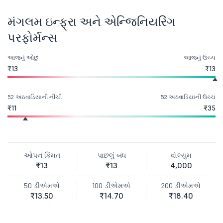
મંગલમ ઇન્ફ્રા અને એન્જિનિયરિંગ
પરફોર્મન્સ
આજનું ઓછું
આજનું ઉચ્ચ
₹13
₹13
52 અઠવાડિયાની નીચી
52 અઠવાડિયાની ઉચ્ચ
₹11
₹35
ઓપન કિંમત
પાછલું બંધ
વૉલ્યુમ
₹13
₹13
4,000
50 ડીએમએ
100 ડીએમએ
200 ડીએમએ
₹13.50
₹14.70
₹18.40