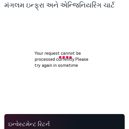
મંગલમ ઇન્ફ્રા અને એન્જિનિયરિંગ ચાર્ટ
ઇન્વેસ્ટમેન્ટ રિટર્ન