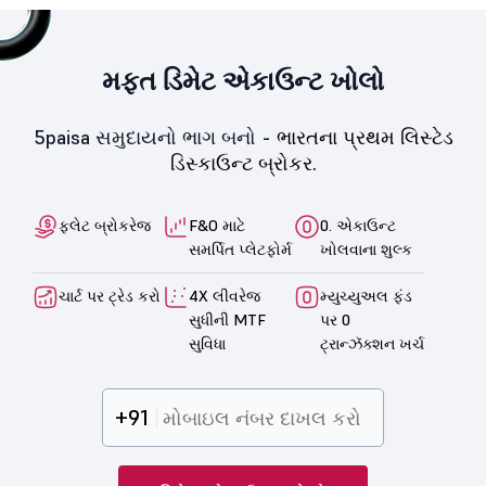
મફત ડિમેટ એકાઉન્ટ ખોલો
5paisa સમુદાયનો ભાગ બનો -
ભારતના પ્રથમ લિસ્ટેડ
ડિસ્કાઉન્ટ બ્રોકર.
ફ્લેટ બ્રોકરેજ
F&O માટે
0. એકાઉન્ટ
સમર્પિત પ્લેટફોર્મ
ખોલવાના શુલ્ક
ચાર્ટ પર ટ્રેડ કરો
4X લીવરેજ
મ્યુચ્યુઅલ ફંડ
સુધીની MTF
પર 0
સુવિધા
ટ્રાન્ઝૅક્શન ખર્ચ
+91