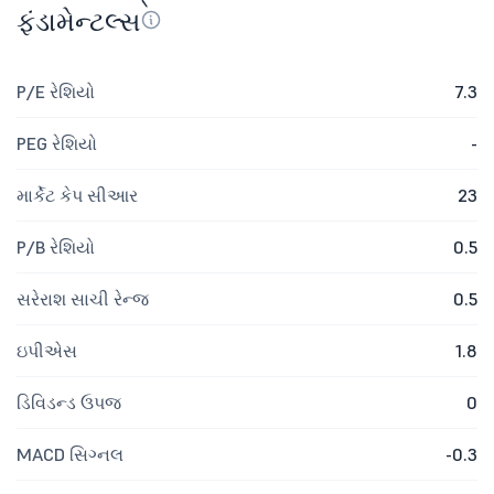
ફંડામેન્ટલ્સ
P/E રેશિયો
7.3
PEG રેશિયો
-
માર્કેટ કેપ સીઆર
23
P/B રેશિયો
0.5
સરેરાશ સાચી રેન્જ
0.5
ઇપીએસ
1.8
ડિવિડન્ડ ઉપજ
0
MACD સિગ્નલ
-0.3