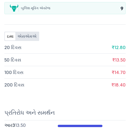
9
બુલિશ મૂવિંગ એવરેજ
ઇમા
એસએમએ
20 દિવસ
₹12.80
50 દિવસ
₹13.50
100 દિવસ
₹14.70
200 દિવસ
₹18.40
પ્રતિરોધ અને સમર્થન
આર3
13.50