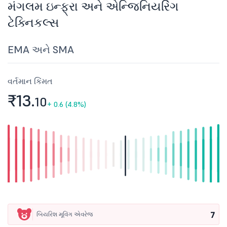
મંગલમ ઇન્ફ્રા અને એન્જિનિયરિંગ
ટેક્નિકલ્સ
EMA અને SMA
વર્તમાન કિંમત
₹13.
10
+
0.6 (4.8%)
7
બિયરિશ મૂવિંગ એવરેજ