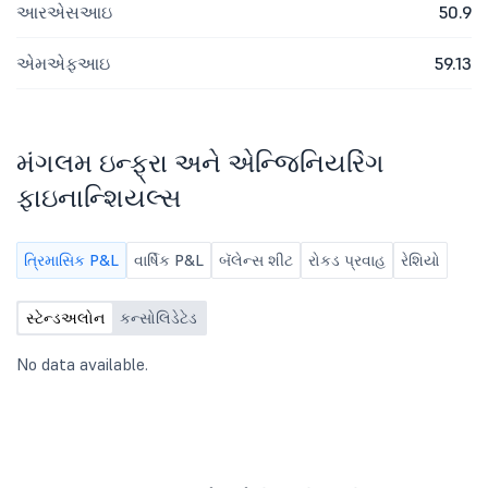
આરએસઆઇ
50.9
એમએફઆઇ
59.13
મંગલમ ઇન્ફ્રા અને એન્જિનિયરિંગ
ફાઇનાન્શિયલ્સ
ત્રિમાસિક P&L
વાર્ષિક P&L
બૅલેન્સ શીટ
રોકડ પ્રવાહ
રેશિયો
સ્ટેન્ડઅલોન
કન્સોલિડેટેડ
No data available.