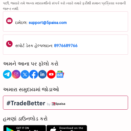
પછી, જ્યારે તમે અન્ય મધ્યસ્થીનો સંપર્ક કરો ત્યારે તમારે ફરીથી સમાન પ્રક્રિયા કરવાની
જરૂર નથી.
ઇમેઇલ:
support@5paisa.com
સપોર્ટ ડેસ્ક હેલ્પલાઇન:
8976689766
અમને આના પર ફૉલો કરો
અમારા સમુદાયમાં જોડાઓ
હમણાં ડાઉનલોડ કરો