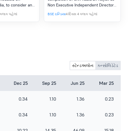
oard Of
lia, to consider and
Non Executive Independent Director
Be Held On
ited (Standalone
on 02-08-2026 on the Board of MMTC
 કલાક પહેલાં
BSE ઇન્ડિયા
4 દિવસ 4 કલાક પહેલાં
8.2026 At
Financial Results
Limited.
nded 30th June,
he Quarter
 30, 2026.
સ્ટેન્ડઅલોન
કન્સોલિડેટેડ
Dec 25
Sep 25
Jun 25
Mar 25
0.34
1.10
1.36
0.23
0.34
1.10
1.36
0.23
10.22
14.35
46.09
15.18