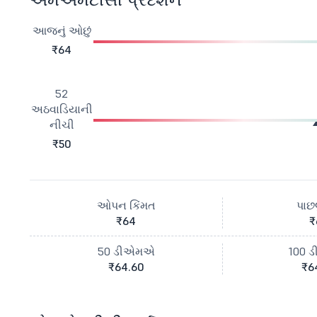
આજનું ઓછું
₹64
52
અઠવાડિયાની
નીચી
₹50
ઓપન કિંમત
પાછલ
₹64
₹
50 ડીએમએ
100 
₹64.60
₹6