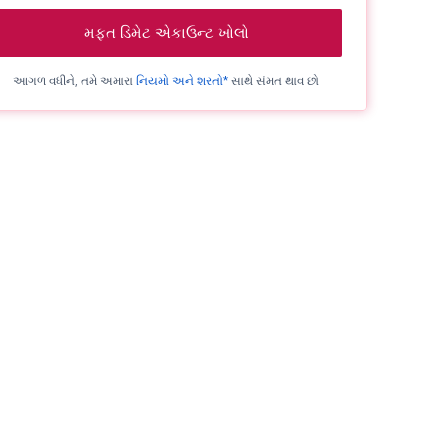
મફત ડિમેટ એકાઉન્ટ ખોલો
આગળ વધીને, તમે અમારા
નિયમો અને શરતો*
સાથે સંમત થાવ છો