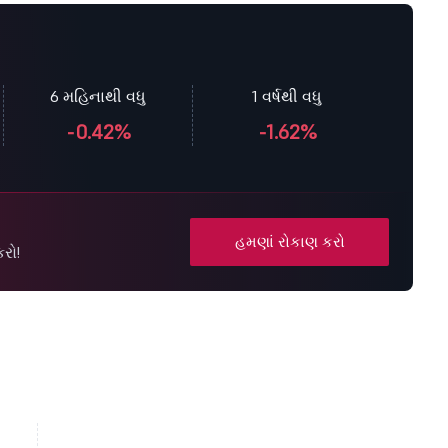
6 મહિનાથી વધુ
1 વર્ષથી વધુ
-0.42%
-1.62%
હમણાં રોકાણ કરો
રો!