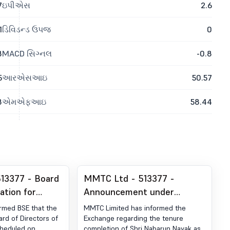
7
ઇપીએસ
2.6
1
ડિવિડન્ડ ઉપજ
0
8
MACD સિગ્નલ
-0.8
5
આરએસઆઇ
50.57
8
એમએફઆઇ
58.44
13377 - Board
MMTC Ltd - 513377 -
ation for
Announcement under
 Informs The
Regulation 30 (LODR)-
rmed BSE that the
MMTC Limited has informed the
arding 491St
Change in Management
rd of Directors of
Exchange regarding the tenure
cheduled on
completion of Shri Nabarun Nayak as