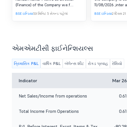
Meeting Of B
(Finance) of the Company w.e.f.
11/08/2026 ,inter a
Directors To 
August 03, 2026.
approve The Unaud
BSE ઇન્ડિયા
53 મિનિટ 5 સેકન્ડ પહેલાં
BSE ઇન્ડિયા
2 દિવસ 21
Tuesday, 11.0
and Consolidated) 
for the quarter e
1530Hrs For T
2026.
Ended On June
એમએમટીસી ફાઈનેન્શિયલ્સ
ત્રિમાસિક P&L
વાર્ષિક P&L
બૅલેન્સ શીટ
રોકડ પ્રવાહ
રેશિયો
Indicator
Mar 26
Net Sales/Income from operations
0.61
Total Income From Operations
0.61
P/L Before Interest, Excpt. Items & Tax
-80.28