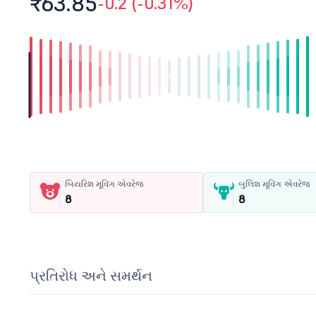
₹63.
85
-0.2 (-0.31%)
બિયરિશ મૂવિંગ એવરેજ
બુલિશ મૂવિંગ એવરેજ
8
8
પ્રતિરોધ અને સમર્થન