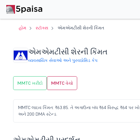
હોમ
સ્ટૉક્સ
એમએમટીસી શેરની કિંમત
એમએમટીસી શેરની કિંમત
વ્યવસાયિક સેવાઓ અને પુરવઠો
મિડ કેપ
MMTC ખરીદો
MMTC વેચો
MMTC લાઇવ કિંમત: ₹63.85. તે અગાઉના બંધ ₹64 વિરુદ્ધ ₹64 પર ખોલવા
અને 200 DMA સ્ટેન્ડ.
એમએમટીસી પ્રદર્શન