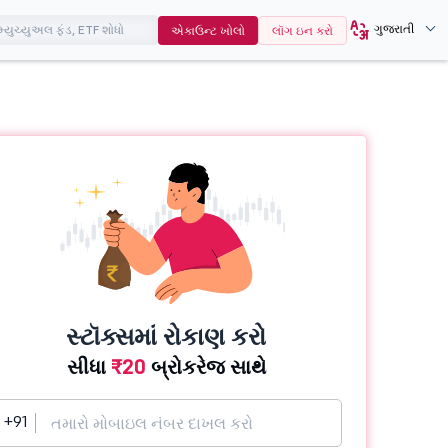
ગુજરાતી
એકાઉન્ટ ખોલો
લૉગ ઇન કરો
સ્ટૉક્સમાં રોકાણ કરો
સીધા
₹20
બ્રોકરેજ સાથે
+91