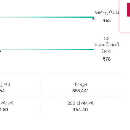
આજનું ઉચ્ચ
₹65
52
અઠવાડિયાની
ઉચ્ચ
₹78
ું બંધ
વૉલ્યુમ
64
855,441
ડીએમએ
200 ડીએમએ
4.50
₹64.40