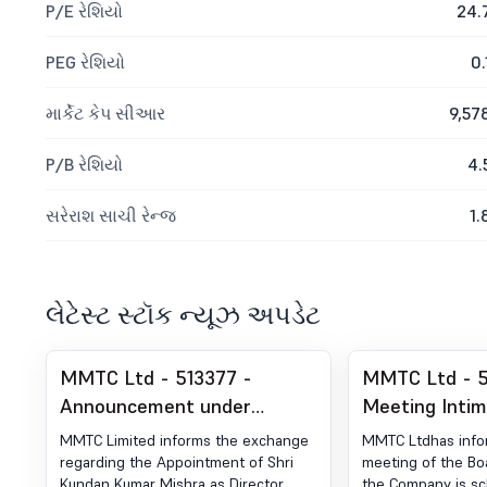
P/E રેશિયો
24.
PEG રેશિયો
0.
માર્કેટ કેપ સીઆર
9,57
P/B રેશિયો
4.
સરેરાશ સાચી રેન્જ
1.
લેટેસ્ટ સ્ટૉક ન્યૂઝ અપડેટ
MMTC Ltd - 513377 -
MMTC Ltd - 5
Announcement under
Meeting Intim
Regulation 30 (LODR)-
MMTC Limited
MMTC Limited informs the exchange
MMTC Ltdhas info
Change in Management
Exchange Reg
regarding the Appointment of Shri
meeting of the Boa
Kundan Kumar Mishra as Director
the Company is s