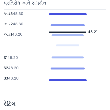
પ્રતિરોધ અને સમર્થન
આર3
48.30
આર2
48.30
48.21
આર1
48.20
S1
48.20
S2
48.20
S3
48.20
રેટિંગ