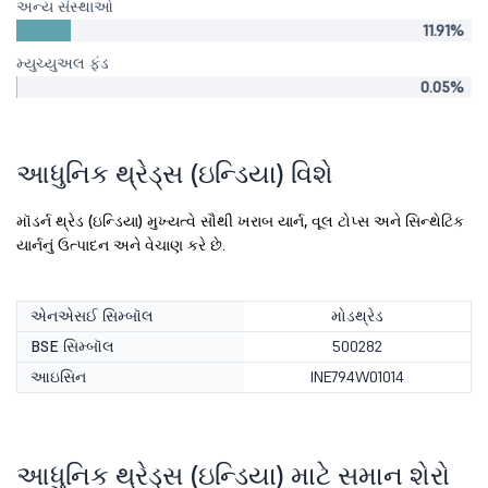
અન્ય સંસ્થાઓ
11.91%
મ્યુચ્યુઅલ ફંડ
0.05%
આધુનિક થ્રેડ્સ (ઇન્ડિયા) વિશે
મૉડર્ન થ્રેડ (ઇન્ડિયા) મુખ્યત્વે સૌથી ખરાબ યાર્ન, વૂલ ટોપ્સ અને સિન્થેટિક
યાર્નનું ઉત્પાદન અને વેચાણ કરે છે.
એનએસઈ સિમ્બૉલ
મોડથ્રેડ
BSE સિમ્બૉલ
500282
આઇસિન
INE794W01014
આધુનિક થ્રેડ્સ (ઇન્ડિયા) માટે સમાન શેરો