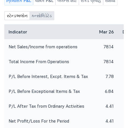
ત્રિમાસિક P&L
વાર્ષિક P&L
બૅલેન્સ શીટ
રોકડ પ્રવાહ
રેશિયો
અન્ય બાબતોની સાથે, 30 જૂન, 2026 ના
રોજ સમાપ્ત થયેલ ત્રિમાસિક માટે
કંપનીના બિન-ઑડિટ કરેલા
સ્ટેન્ડઅલોન
કન્સોલિડેટેડ
ફાઇનાન્શિયલ પરિણામો (સ્ટેન્ડઅલોન
અને કન્સોલિડેટેડ)ને ધ્યાનમાં લેવા અને
મંજૂરી આપવા માટે.
Indicator
Mar 26
De
Net Sales/Income from operations
78.14
7
Total Income From Operations
78.14
7
P/L Before Interest, Excpt. Items & Tax
7.78
P/L Before Exceptional Items & Tax
6.84
P/L After Tax from Ordinary Activities
4.41
Net Profit/Loss For the Period
4.41