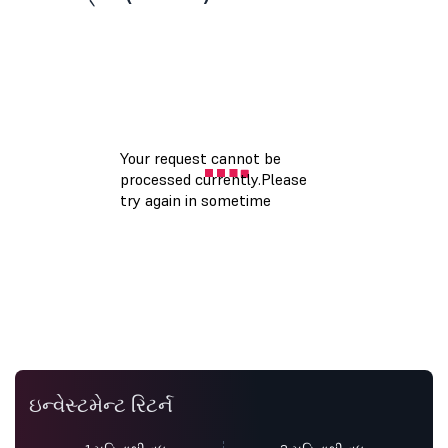
ઇન્વેસ્ટમેન્ટ રિટર્ન