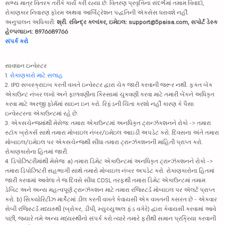
સભ્ય માત્ર વિતરક તરીકે કાર્ય કરી રહ્યા છે. વિતરણ પ્રવૃત્તિના સંદર્ભમાં તમામ વિવાદો,
રોકાણકાર નિવારણ ફોરમ અથવા આર્બિટ્રેશન પદ્ધતિની ઍક્સેસ ધરાવશે નહીં.
અનુપાલન અધિકારી:
શ્રી. રવિન્દ્ર કલ્વંકર, ઇમેઇલ: support@5paisa.com, સપોર્ટ ડેસ્ક
હેલ્પલાઇન: 8976689766
સંપર્ક કરો
સાવધાન ઇન્વેસ્ટર
1.
રોકાણકારો માટે સલાહ
2. IPO સબસ્ક્રાઇબ કરતી વખતે ઇન્વેસ્ટર દ્વારા ચેક જારી કરવાની જરૂર નથી. ફક્ત બેંક
એકાઉન્ટ નંબર લખો અને ફાળવણીના કિસ્સામાં ચુકવણી કરવા માટે તમારી બેંકને અધિકૃત
કરવા માટે અરજી ફોર્મમાં સાઇન ઇન કરો. રિફંડની ચિંતા કરશો નહીં કારણ કે પૈસા
ઇન્વેસ્ટરના એકાઉન્ટમાં રહે છે.
3. એક્સચેન્જમાંથી મેસેજ: તમારા એકાઉન્ટમાં અનધિકૃત ટ્રાન્ઝૅક્શનને રોકો -> તમારા
સ્ટૉક બ્રોકર્સ સાથે તમારા મોબાઇલ નંબર/ઇમેઇલ આઇડી અપડેટ કરો. દિવસના અંતે તમારા
મોબાઇલ/ઇમેઇલ પર એક્સચેન્જથી સીધા તમારા ટ્રાન્ઝૅક્શનની માહિતી પ્રાપ્ત કરો.
રોકાણકારોના હિતમાં જારી.
4. ડિપોઝિટરીમાંથી મેસેજ: a) તમારા ડિમેટ એકાઉન્ટમાં અનધિકૃત ટ્રાન્ઝૅક્શનને રોકો ->
તમારા ડિપોઝિટરી સહભાગી સાથે તમારો મોબાઇલ નંબર અપડેટ કરો. રોકાણકારોના હિતમાં
જારી કરવામાં આવેલા તે જ દિવસે સીધા CDSL તરફથી તમારા ડિમેટ એકાઉન્ટમાં તમામ
ડેબિટ અને અન્ય મહત્વપૂર્ણ ટ્રાન્ઝૅક્શન માટે તમારા રજિસ્ટર્ડ મોબાઇલ પર ઍલર્ટ પ્રાપ્ત
કરો. b) સિક્યોરિટીઝ માર્કેટમાં ડીલ કરતી વખતે કેવાયસી એક વખતની કસરત છે - એકવાર
સેબી રજિસ્ટર્ડ મધ્યસ્થી (બ્રોકર, ડીપી, મ્યુચ્યુઅલ ફંડ વગેરે) દ્વારા કેવાયસી કરવામાં આવે
પછી, જ્યારે તમે અન્ય મધ્યસ્થીનો સંપર્ક કરો ત્યારે તમારે ફરીથી સમાન પ્રક્રિયા કરવાની