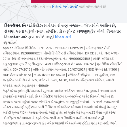
આગળ વધીને, તમે બધા
નિયમો અને શરતો*
સાથે સંમત થાઓ છો
ડિસ્ક્લેમર:
સિક્યોરિટીઝ માર્કેટમાં રોકાણ બજારના જોખમોને આધિન છે,
રોકાણ કરતા પહેલાં તમામ સંબંધિત ડૉક્યૂમેન્ટ કાળજીપૂર્વક વાંચો. વિગતવાર
ડિસ્ક્લેમર માટે કૃપા કરીને અહીં
ક્લિક કરો
.
વધુ માહિતી
5paisa કેપિટલ લિમિટેડ. CIN: L67190MH2007PLC289249 | સ્ટૉક બ્રોકર સેબી
રજિસ્ટ્રેશન: INZ000010231 | સેબી ડિપોઝિટરી રજિસ્ટ્રેશન: DP CDSL માં: IN-DP-192-
2016 | રિસર્ચ એનાલિસ્ટ SEBI રજિસ્ટ્રેશન. નં.: INH000025188 | AMFI-રજિસ્ટર્ડ
મ્યુચ્યુઅલ ફંડ ડિસ્ટ્રીબ્યુટર | AMFI રજિસ્ટ્રેશન નં.: ARN-104096 | પ્રારંભિક નોંધણીની
તારીખ: 30/07/2015 | ARN ની વર્તમાન માન્યતા: 30/07/2027 | NSE મેમ્બર id: 14300 |
BSE મેમ્બર id: 6363 | MCX મેમ્બર ID: 55945 | રજિસ્ટર્ડ ઍડ્રેસ - IIFL હાઉસ, સન
ઇન્ફોટેક પાર્ક, રોડ નં. 16V, પ્લોટ નં. B-23, MIDC, થાણે ઇન્ડસ્ટ્રિયલ એરિયા, વાઘલે
એસ્ટેટ, થાણે, મહારાષ્ટ્ર - 400604
*બ્રોકરેજ ફ્લેટ ફી/અમલમાં મુકવામાં આવેલ ઑર્ડરના આધારે વસૂલવામાં આવશે અને
ટકાવારીના આધારે નહીં. સિક્યોરિટીઝ માર્કેટમાં ઇન્વેસ્ટમેન્ટ માર્કેટ રિસ્કને આધિન છે,
ઇન્વેસ્ટ કરતા પહેલાં તમામ સંબંધિત ડૉક્યૂમેન્ટ કાળજીપૂર્વક વાંચો. IPV અને ક્લાયન્ટની
યોગ્ય ચકાસણી પૂર્ણ થયા પછી ડિજિટલ એકાઉન્ટ ખોલવામાં આવશે. જો શેરનું વેચાણ/
ખરીદી મૂલ્ય ₹10/- અથવા તેનાથી ઓછું હોય, તો પ્રતિ શેર મહત્તમ 25 પૈસા બ્રોકરેજ
એકત્રિત કરી શકાય છે. બ્રોકરેજ સેબી દ્વારા નિર્ધારિત મર્યાદાને વટાવશે નહીં.
મ્યુચ્યુઅલ ફંડ, મ્યુચ્યુઅલ ફંડ-એસઆઇપી એક્સચેન્જ ટ્રેડેડ પ્રૉડક્ટ નથી, અને