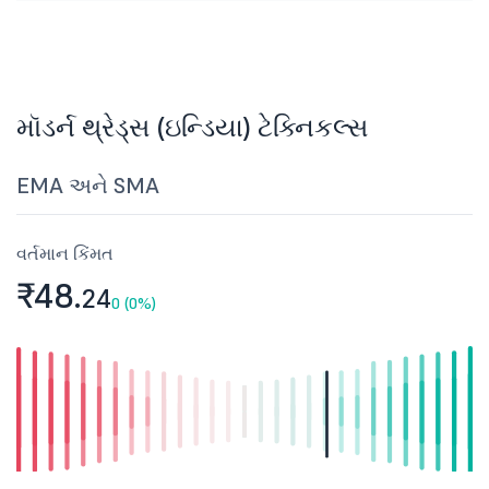
મૉડર્ન થ્રેડ્સ (ઇન્ડિયા) ટેક્નિકલ્સ
EMA અને SMA
વર્તમાન કિંમત
₹48.
24
0 (0%)