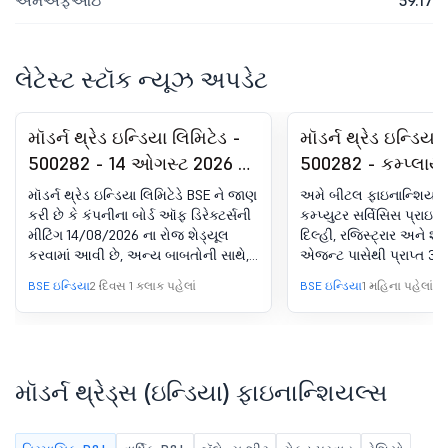
એમએફઆઇ
59.17
લેટેસ્ટ સ્ટૉક ન્યૂઝ અપડેટ
મૉડર્ન થ્રેડ ઇન્ડિયા લિમિટેડ -
મૉડર્ન થ્રેડ ઇન્ડિયા
500282 - 14 ઓગસ્ટ 2026 ના
500282 - કમ્પ્લાય
રોજ બોર્ડ ઑફ ડાયરેક્ટરની
સર્ટિફિકેટ રેગ્યુલેશ
મૉડર્ન થ્રેડ ઇન્ડિયા લિમિટેડે BSE ને જાણ
અમે બીટલ ફાઇનાન્શિયલ
મીટિંગના નિર્ધારણ માટે બોર્ડ
SEBI (DP) રેગ્યુલેશ
કરી છે કે કંપનીના બોર્ડ ઑફ ડિરેક્ટર્સની
કમ્પ્યુટર સર્વિસિસ પ્રાઇવે
મીટિંગ 14/08/2026 ના રોજ શેડ્યૂલ
દિલ્હી, રજિસ્ટ્રાર અને શેર
મીટિંગની સૂચના
ના 74 (5)
કરવામાં આવી છે, અન્ય બાબતોની સાથે,
એજન્ટ પાસેથી પ્રાપ્ત 30
સિક્યોરિટીઝ એન્ડ એક્સચેન્જ બોર્ડ
રોજ સમાપ્ત થયેલ ત્રિમાસ
BSE ઇન્ડિયા
2 દિવસ 1 કલાક પહેલાં
BSE ઇન્ડિયા
1 મહિના પહેલાં
ઑફ ઇન્ડિયા (લિસ્ટિંગ જવાબદારીઓ
(ડિપોઝિટરીઝ અને સહભ
અને ડિસ્ક્લોઝર આવશ્યકતાઓ)
રેગ્યુલેશન 2018 ના રેગ્યુ
રેગ્યુલેશન, 2015 ના રેગ્યુલેશન 29 ને
સંદર્ભમાં, 04/07/2026 ના
અનુસરવા અને મંજૂરી આપવા માટે, અમે
કન્ફર્મેશન સર્ટિફિકેટ સાથ
જાણ કરવા માંગીએ છીએ કે મૉડર્ન થ્રેડ
રહ્યા છીએ
મૉડર્ન થ્રેડ્સ (ઇન્ડિયા) ફાઇનાન્શિયલ્સ
(ઇન્ડિયા) લિમિટેડના બોર્ડ ઑફ
ડિરેક્ટર્સની મીટિંગ શુક્રવાર, 14 ઓગસ્ટ,
2026 ના રોજ આયોજિત કરવામાં આવશે.