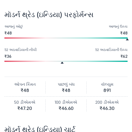
મૉડર્ન થ્રેડ (ઇન્ડિયા) પરફોર્મન્સ
આજનું ઓછું
આજનું ઉચ્ચ
₹48
₹48
52 અઠવાડિયાની નીચી
52 અઠવાડિયાની ઉચ્ચ
₹36
₹62
ઓપન કિંમત
પાછલું બંધ
વૉલ્યુમ
₹48
₹48
891
50 ડીએમએ
100 ડીએમએ
200 ડીએમએ
₹47.20
₹46.60
₹46.30
મૉડર્ન થ્રેડ (ઇન્ડિયા) ચાર્ટ