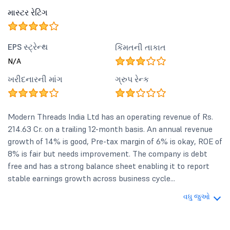
માસ્ટર રેટિંગ
EPS સ્ટ્રેન્થ
કિંમતની તાકાત
N/A
ખરીદનારની માંગ
ગ્રુપ રેન્ક
Modern Threads India Ltd has an operating revenue of Rs.
214.63 Cr. on a trailing 12-month basis. An annual revenue
growth of 14% is good, Pre-tax margin of 6% is okay, ROE of
8% is fair but needs improvement. The company is debt
free and has a strong balance sheet enabling it to report
stable earnings growth across business cycle...
વધુ જુઓ