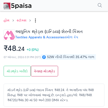
પરફોર્મન્સ
ફાઇનાન્શિયલ્સ
ટેક્નિકલ
ઇવેન્ટ્સ
શેરહોલ્ડિંગ પેટર્ન
વધુ
એફએ
હોમ
સ્ટૉક્સ
આધુનિક થ્રેડ્સ (ઇન્ડિયા) શેરની કિંમત
Textiles Apparels & Accessories
સ્મોલ કેપ
₹48.
24
+0
(0%)
52W નીચી કિંમતથી 35.47% લાભ
07 ઑગસ્ટ, 2026 3:31 PM (IST)
મોડથ્રેડ ખરીદો
વેચાણ મોડથ્રેડ
મૉડર્ન થ્રેડ (ઇન્ડિયા) લાઇવ કિંમત: ₹48.24. તે અગાઉના બંધ ₹48
વિરુદ્ધ ₹48 પર ખોલવામાં આવ્યું છે; ઇન્ટ્રાડે હાઇ/લો: ₹48/₹48.
₹47.20/₹46.30 માં 50 અને 200 DMA સ્ટેન્ડ.