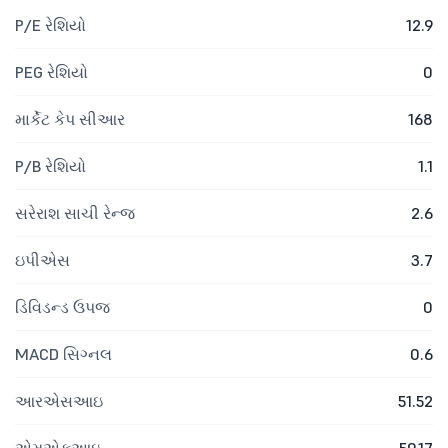
P/E રેશિયો
12.9
PEG રેશિયો
0
માર્કેટ કેપ સીઆર
168
P/B રેશિયો
1.1
સરેરાશ સાચી રેન્જ
2.6
ઇપીએસ
3.7
ડિવિડન્ડ ઉપજ
0
MACD સિગ્નલ
0.6
આરએસઆઇ
51.52