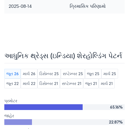
2025-08-14
ત્રિમાસિક પરિણામો
આધુનિક થ્રેડ્સ (ઇન્ડિયા) શેરહોલ્ડિંગ પેટર્ન
જૂન 26
માર્ચ 26
ડિસેમ્બર 25
સપ્ટેમ્બર 25
જૂન 25
માર્ચ 25
જૂન 22
માર્ચ 22
ડિસેમ્બર 21
સપ્ટેમ્બર 21
જૂન 21
માર્ચ 21
પ્રમોટર
65.16%
જાહેર
22.87%