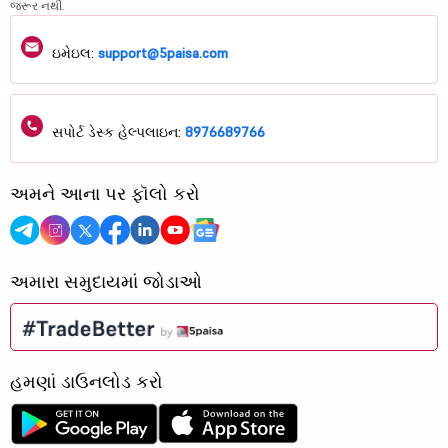
જરૂર નથી.
ઇમેઇલ:
support@5paisa.com
સપોર્ટ ડેસ્ક હેલ્પલાઇન:
8976689766
અમને આના પર ફૉલો કરો
અમારા સમુદાયમાં જોડાઓ
હમણાં ડાઉનલોડ કરો