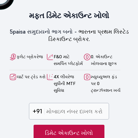
મફત ડિમેટ એકાઉન્ટ ખોલો
5paisa સમુદાયનો ભાગ બનો -
ભારતના પ્રથમ લિસ્ટેડ
ડિસ્કાઉન્ટ બ્રોકર.
ફ્લેટ બ્રોકરેજ
F&O માટે
0. એકાઉન્ટ
સમર્પિત પ્લેટફોર્મ
ખોલવાના શુલ્ક
ચાર્ટ પર ટ્રેડ કરો
4X લીવરેજ
મ્યુચ્યુઅલ ફંડ
સુધીની MTF
પર 0
સુવિધા
ટ્રાન્ઝૅક્શન ખર્ચ
+91
ડિમેટ એકાઉન્ટ ખોલો