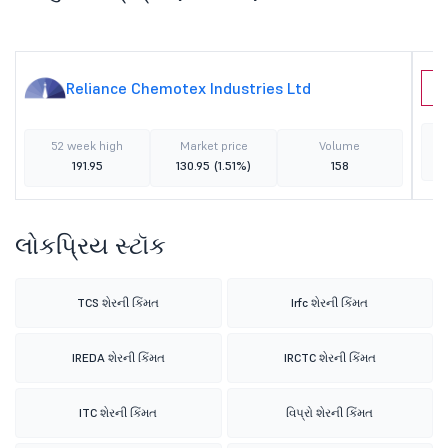
Reliance Chemotex Industries Ltd
K
52 week high
Market price
Volume
191.95
130.95
(1.51%)
158
લોકપ્રિય સ્ટૉક
TCS શેરની કિંમત
Irfc શેરની કિંમત
IREDA શેરની કિંમત
IRCTC શેરની કિંમત
ITC શેરની કિંમત
વિપ્રો શેરની કિંમત