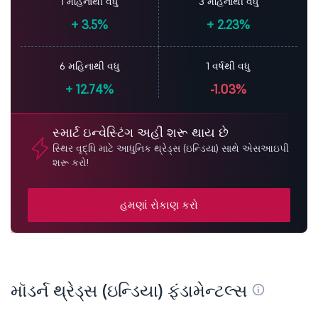
1 મહિનાથી વધુ
3 મહિનાથી વધુ
+
3.5%
+
2.23%
6 મહિનાથી વધુ
1 વર્ષથી વધુ
+
12.74%
-1.03%
સ્માર્ટ ઇન્વેસ્ટિંગ અહીં શરૂ થાય છે
સ્થિર વૃદ્ધિ માટે આધુનિક થ્રેડ્સ (ઇન્ડિયા) સાથે એસઆઇપી
શરૂ કરો!
હમણાં રોકાણ કરો
મૉડર્ન થ્રેડ્સ (ઇન્ડિયા) ફંડામેન્ટલ્સ