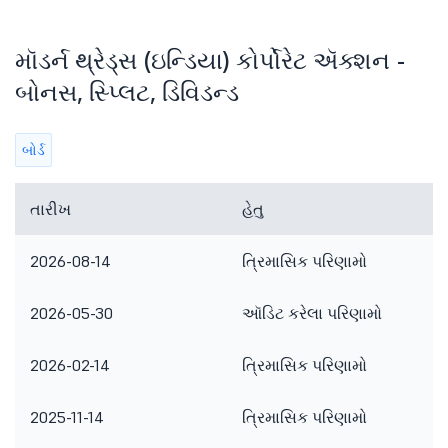
મૉડર્ન થ્રેડ્સ (ઇન્ડિયા) કોર્પોરેટ ઍક્શન -
બોનસ, સ્પ્લિટ, ડિવિડન્ડ
બોર્ડ
તારીખ
હેતુ
2026-08-14
ત્રિમાસિક પરિણામો
2026-05-30
ઑડિટ કરેલા પરિણામો
2026-02-14
ત્રિમાસિક પરિણામો
2025-11-14
ત્રિમાસિક પરિણામો